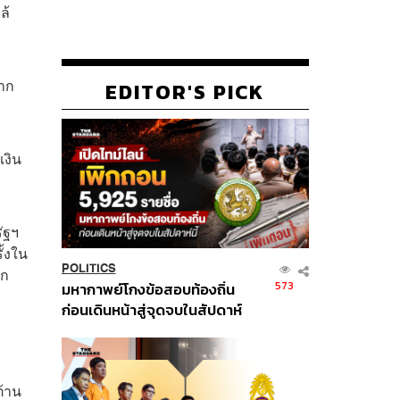
ล้
มาก
EDITOR'S PICK
เงิน
ัฐฯ
ั้งใน
POLITICS
าก
573
มหากาพย์โกงข้อสอบท้องถิ่น
ก่อนเดินหน้าสู่จุดจบในสัปดาห์
นี้
ต้าน