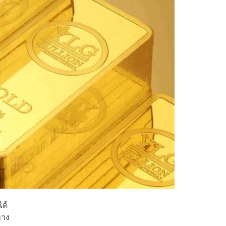
ได้
ลาง