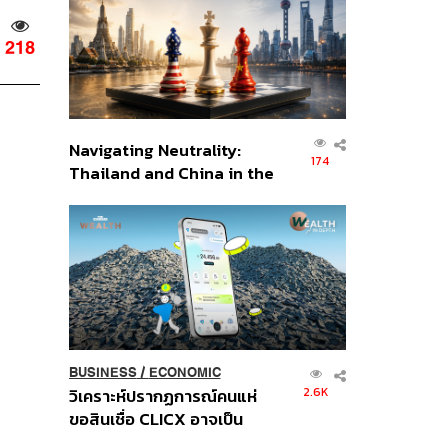
อินโดนีเซีย
218
Navigating Neutrality:
174
Thailand and China in the
Age of a New Global
Order
BUSINESS
/
ECONOMIC
2.6K
วิเคราะห์ปรากฏการณ์คนแห่
ขอสินเชื่อ CLICX อาจเป็น
เพียงยอดภูเขาน้ำแข็ง ของ