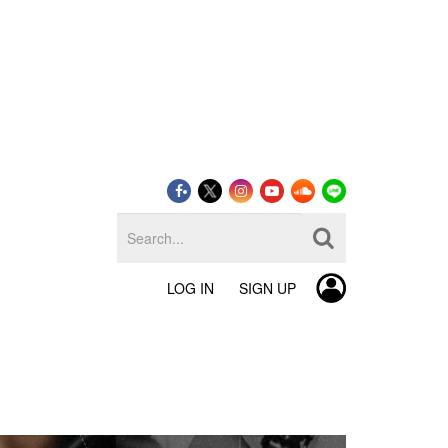
LOG IN
SIGN UP