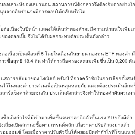
ฮิซบอลเลาะห์ของเลบานอน สถานการณ์ดังกล่าวจึงต้องจับตาอย่างใก
สนุนจากอิหร่านจะมีการตอบโต้กลับหรือไม่
ต่อเนื่องในปีหน้า แสดงให้เห็นว่าทองคำจะมีความน่าสนใจเพิ่ม
องดอกเบี้ย จึงไม่ได้รับผลกระทบต่อประเด็นดังกล่าว
่อเนื่องเป็นเดือนที่ 5 โดยในเดือนกันยายน กองทุน ETF ทองคำ มี
รซื้อสุทธิ 18.4 ตัน ทำให้การถือครองสะสมเพิ่มขึ้นเป็น 3,200 ตัน
สการกลับมาของ โดนัลด์ ทรัมป์ ที่อาจคว้าชัยในการเลือกตั้งสหร
งินไว้ในทองคำบางส่วนเพื่อเป็นหลุมหลบภัย แต่จะต้องประเมินอีกคร
ีดอลลาร์แข็งค่าด้วยเช่นกัน ประเด็นดังกล่าวจึงทำให้ทองคำผันผวนม
งซื้อเก็งกำไรที่มีเข้ามาเพิ่มขึ้นจนราคาดีดตัวขึ้นแรง YLG จึงมีคำ
ังเสี่ยงเปิดสถานะซื้อตามเทรนด์หลัก เมื่อราคาปรับตัวลงมาแล้ว
รอยออนซ์ โดยเมื่อราคาปรับตัวขึ้นให้ทยอยปิดทำกำไรที่โซนแนว