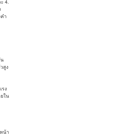
ะ 4.
ง
งคำ
ัน
วสูง
กแรง
ภายใน
นหน้า