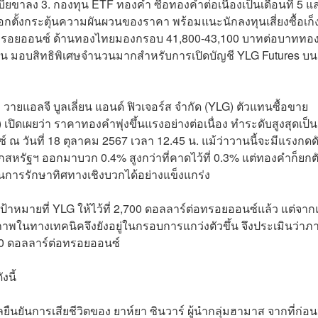
ยขาลง 3. กองทุน ETF ทองคำ ซื้อทองคำต่อเนื่องเป็นเดือนที่ 5 แล
ตั้งกระตุ้นความผันผวนของราคา พร้อมแนะนักลงทุนเสี่ยงซื้อเก็
่อทรอยออนซ์ ด้านทองไทยมองกรอบ 41,800-43,100 บาทต่อบาททอ
งทุน มอบสิทธิพิเศษจำนวนมากสำหรับการเปิดบัญชี YLG Futures บน
 วายแอลจี บูลเลี่ยน แอนด์ ฟิวเจอร์ส จำกัด (YLG) ตัวแทนซื้อขาย
เปิดเผยว่า ราคาทองคำพุ่งขึ้นแรงอย่างต่อเนื่อง ทำระดับสูงสุดเป็น
 ณ วันที่ 18 ตุลาคม 2567 เวลา 12.45 น. แม้ว่าวานนี้จะมีแรงกดด
หรัฐฯ ออกมาบวก 0.4% สูงกว่าที่คาดไว้ที่ 0.3% แต่ทองคำก็ยกตั
ป็นการรักษาทิศทางเชิงบวกได้อย่างแข็งแกร่ง
ป้าหมายที่ YLG ให้ไว้ที่ 2,700 ดอลลาร์ต่อทรอยออนซ์แล้ว แต่จา
ภาพในทางเทคนิคจึงยังอยู่ในกรอบการแกว่งตัวขึ้น จึงประเมินว่า
750 ดอลลาร์ต่อทรอยออนซ์
นี้
นยันการเสียชีวิตของ ยาห์ยา ซินวาร์ ผู้นำกลุ่มฮามาส จากที่ก่อ