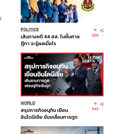
0
POLITICS
209
เส้นทางคดี 44 สส. ในชั้นศาล
ฎีกา จะรู้ผลเมื่อไร
WORLD
543
สรุปภารกิจอนุทิน เยือน
อินโดนีเซีย ขับเคลื่อนการทูต
เศรษฐกิจเชิงรุก ประกาศหุ้น
ส่วนยุทธศาสตร์ไทย –