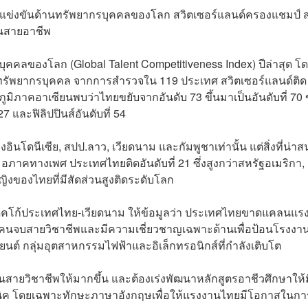
รแข่งขันด้านทรัพยากรบุคคลของโลก สวิตเซอร์แลนด์ครองแชมป์ ส
ียนสายอาชีพ
คคลของโลก (Global Talent Competitiveness Index) ปีล่าสุด โด
กษาทรัพยากรบุคคล จากการสำรวจใน 119 ประเทศ สวิตเซอร์แลนด์ติด
รับภูมิภาคอาเซียนพบว่าไทยขยับจากอันดับ 73 ขึ้นมาเป็นอันดับที่ 7
27 และฟิลิปปินส์อันดับที่ 54
อินโดนีเซีย, สปป.ลาว, เวียดนาม และกัมพูชาเท่านั้น แต่สิ่งที่น่า
ภาคทางเพศ ประเทศไทยติดอันดับที่ 21 ซึ่งสูงกว่าสหรัฐอเมริกา,
ิงของไทยที่มีสัดส่วนสูงติดระดับโลก
เด็คโก้ประเทศไทย-เวียดนาม ให้ข้อมูลว่า ประเทศไทยขาดแคลนแร
ารคนจบสายวิชาชีพและมีความเชี่ยวชาญเฉพาะด้านเพื่อป้อนโรงงา
ต์ กลุ่มอุตสาหกรรมไฟฟ้าและอิเล็กทรอนิกส์ที่กำลังเติบโต
ยนสายวิชาชีพให้มากขึ้น และต้องเร่งพัฒนาหลักสูตรอาชีวศึกษาให้ม
นิค โดยเฉพาะทักษะภาษาอังกฤษเพื่อให้แรงงานไทยมีโอกาสในกา