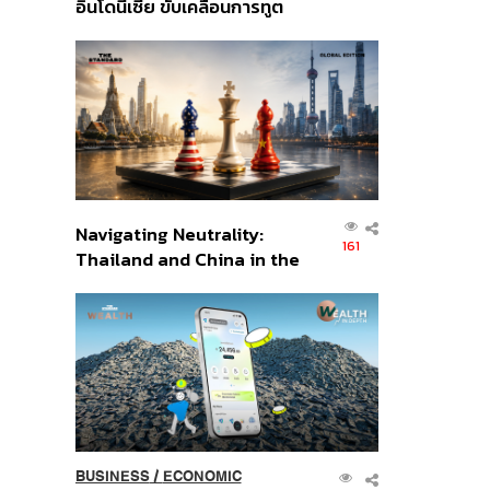
อินโดนีเซีย ขับเคลื่อนการทูต
เศรษฐกิจเชิงรุก ประกาศหุ้น
ส่วนยุทธศาสตร์ไทย –
อินโดนีเซีย
Navigating Neutrality:
161
Thailand and China in the
Age of a New Global
Order
BUSINESS
/
ECONOMIC