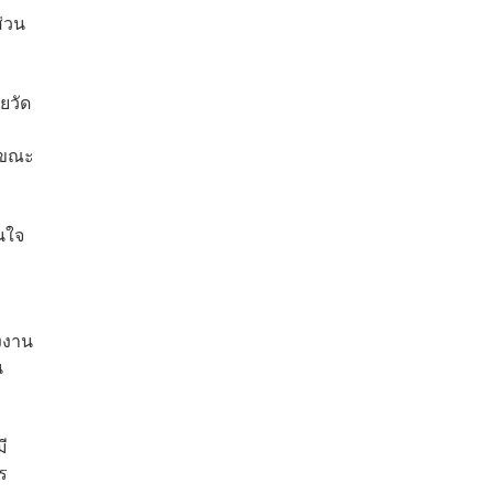
่วน
ยวัด
0 ขณะ
สนใจ
งงาน
น
ี
ร