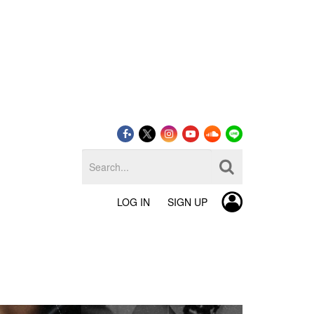
LOG IN
SIGN UP