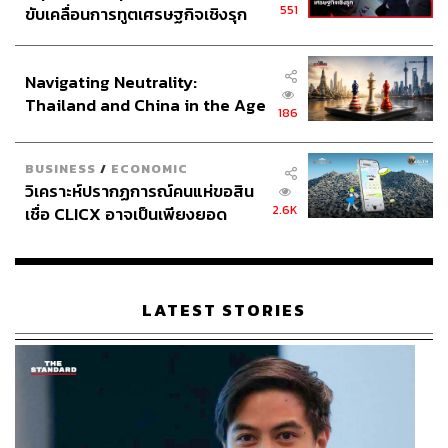
551
ขับเคลื่อนการทูตเศรษฐกิจเชิงรุก
ประกาศหุ้นส่วนยุทธศาสตร์ไทย –
อินโดนีเซีย
Navigating Neutrality:
Thailand and China in the Age
186
of a New Global Order
BUSINESS
/
ECONOMIC
วิเคราะห์ปรากฏการณ์คนแห่ขอสิน
2.6K
เชื่อ CLICX อาจเป็นเพียงยอด
ภูเขาน้ำแข็ง ของปัญหาหนี้ครัว
เรือนไทยที่ถูกซุกไว้
LATEST STORIES