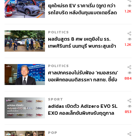
ยุคใหม่รถ EV ราคาเริ่ม (ถูก) กว่า
1.2K
รถไฮบริด หลังต้นทุนแบตเตอรี่ลด
ลง - จีนแห่บุกตลาดเกิดใหม่
POLITICS
ผลชันสูตร 8 ศพ เหตุยิงใน รร.
1.2K
เทพศิรินทร์ นนทบุรี พบกระสุนเข้า
จุดสำคัญ ‘ศีรษะ-หน้าอก’ ครูถูกยิง
4 นัด จากระยะไกล
POLITICS
ศาลปกครองไม่รับฟ้อง ‘หมอสรณ’
884
ขอเพิกถอนมติสรรหา กสทช. ชี้ยัง
ไม่ใช่ผู้เดือดร้อนเสียหาย
SPORT
adidas เปิดตัว Adizero EVO SL
853
EXO คอลเล็กชันพิเศษรับฤดูกาล
College Football
POP