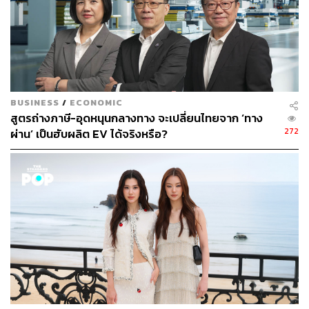
สรุปง่ายๆ คือ เปลี่ยนจาก ‘บริหารต้นทุน’ เป็น ’บริหารความ
อยู่รอด‘
ใครยังผลิตต่อได้ มีของส่งลูกค้าได้ แม้กำไรน้อยลง ก็ยังอยู่ใน
เกม แต่คนที่ของขาด จะหลุดจากเกมทันที
BUSINESS
/
ECONOMIC
สูตรถ่างภาษี-อุดหนุนกลางทาง จะเปลี่ยนไทยจาก ‘ทาง
หวังว่าทุกคนจะผ่านพ้นพายุลูกนี้ไปได้นะครับ
272
ผ่าน’ เป็นฮับผลิต EV ได้จริงหรือ?
TAGS:
ค่าไฟ
สภาอุตสาหกรรมแห่งประเทศไทย
Middle East
อุตสาหกรรมรถยนต์
Supply Chain
น้ำมัน
ชิป
เม็ดพลาสติก