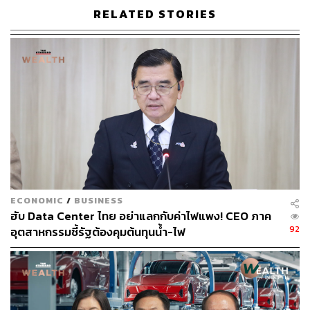
RELATED STORIES
แล้วทำไมวันนี้เรายังรู้สึกว่าทุกอย่างปกติ คนยังซื้อรถ ยังใช้
ชีวิตเหมือนไม่มีอะไรเกิดขึ้น?
คำตอบง่ายๆ คือ ผลกระทบมันยังมาไม่ถึง ธุรกิจยังมีสต็อก ผู้
บริโภคยังมีรายได้ รัฐยังช่วยประคองราคาอยู่ เราเลยอยู่ใน
ช่วงที่ ‘พายุยังไม่ขึ้นฝั่ง’
อีกด้านหนึ่ง คนจำนวนมากเริ่มรู้สึกว่าของจะแพงขึ้น ก็เลยรีบ
ซื้อก่อน ยิ่งทำให้ภาพดูเหมือนเศรษฐกิจยังเดินได้ดี
แต่จุดที่ต้องจับตาคือ เมื่อไหร่ที่สต็อกเริ่มหมด วัตถุดิบเริ่มขาด
ECONOMIC
/
BUSINESS
และต้นทุนขยับพร้อมกัน วันนั้นทุกอย่างจะเปลี่ยนเร็วมาก
ฮับ Data Center ไทย อย่าแลกกับค่าไฟแพง! CEO ภาค
92
อุตสาหกรรมชี้รัฐต้องคุมต้นทุนน้ำ-ไฟ
วิกฤตรอบนี้ไม่ใช่แค่ ‘เงินขาด’ แต่คือ ‘ของอาจไม่มี’ เพราะ
ฉะนั้นสิ่งที่ต้องทำไม่ใช่แค่เก็บเงินสด แต่ต้องรู้ให้ชัดว่า
supply chain ของคุณเสี่ยงตรงไหน มีคอขวดอะไร และอย่า
พึ่งซัพพลายเออร์เจ้าเดียว ต้องมีตัวสำรอง พร้อมถือสต็อก
วัตถุดิบสำคัญมากขึ้นจากเดิม