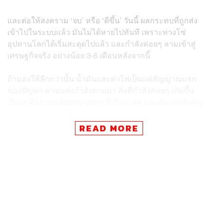
และต่อให้สงคราม ‘จบ’ หรือ ‘ดีขึ้น’ วันนี้ ผลกระทบที่ถูกส่ง
เข้าไปในระบบแล้ว มันไม่ได้หายไปทันที เพราะห่วงโซ่
อุปทานโลกได้เริ่มสะดุดไปแล้ว และกำลังค่อยๆ ลามเข้าสู่
เศรษฐกิจจริง อย่างน้อย 3-6 เดือนหลังจากนี้
ถ้ามองให้ลึกกว่านั้น น้ำมันและค่าไฟเป็นแค่สัญญาณแรก
ของปัญหา ค่าขนส่งกำลังตามมา สิ่งที่กำลังค่อยๆ เกิดขึ้น
เงียบๆ คือระบบ supply chain ที่เริ่มสะดุด และต้นเหตุสำคัญ
คือ ‘วัตถุดิบเริ่มขาด’
READ MORE
ตัวอย่างที่ชัดมากคือเม็ดพลาสติก วัตถุดิบที่คนแทบไม่เคย
คิดถึง แต่จริงๆ แล้วอยู่ในทุกอย่างรอบตัว ตั้งแต่ถุงขยะ ซอง
ขนม ไปจนถึงบรรจุภัณฑ์อาหาร ตอนนี้ราคามันขึ้นไปแล้ว
40–70% และเริ่มมีอาการ ‘ของตึง’ ในบางช่วง
อีกปัญหาคือ โรงงานจำนวนมากไม่ได้ขาดของหลัก แต่ขาด
‘ของเล็กๆ’ อย่างขวด ฝา หรือซอง ผลคือมีออเดอร์ มีสินค้า มี