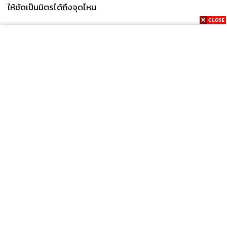
ให้ชัดเป็นมิตรได้ถึงจุดไหน
News
Wealth
Pop
Podcast
Video
Now
Opinion
Careers
Events
Privacy
About
Contact
Policy
FOR
ADVERTISING
MEMBERSHIP