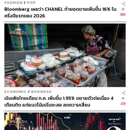
141
FASHION
/
POP
Bloomberg เผยว่า CHANEL ทำยอดขายเพิ่มขึ้น 16% ใน
185
ครึ่งปีแรกของ 2026
ABOUT THE AUTHOR
นครินทร์ วนกิจไพบูลย์
บรรณาธิการบริหาร สำนักข่าว THE
STANDARD วิทยากรด้านสื่อและการทำคอน
เทนต์ออนไลน์
ECONOMIC
/
BUSINESS
เงินเฟ้อไทยเดือน ก.ค. เพิ่มขึ้น 1.95% ขยายตัวต่อเนื่อง 4
213
เดือนติด แต่แนวโน้มเริ่มชะลอ ลดความเสี่ยง
Stagflation