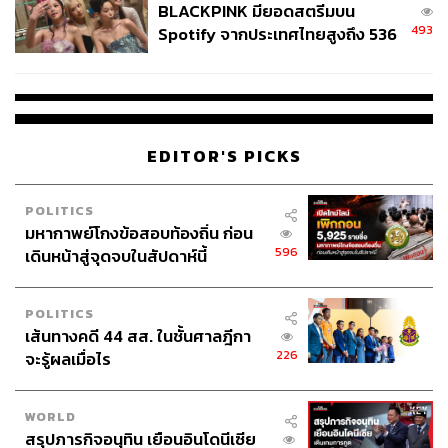
BLACKPINK มียอดสตรีมบน
493
Spotify จากประเทศไทยสูงถึง 536
ล้านครั้ง ตลอด 10 ปีที่ผ่านมา
EDITOR'S PICKS
POLITICS
มหากาพย์โกงข้อสอบท้องถิ่น ก่อน
596
เดินหน้าสู่จุดจบในสัปดาห์นี้
POLITICS
เส้นทางคดี 44 สส. ในชั้นศาลฎีกา
226
จะรู้ผลเมื่อไร
WORLD
สรุปภารกิจอนุทิน เยือนอินโดนีเซีย