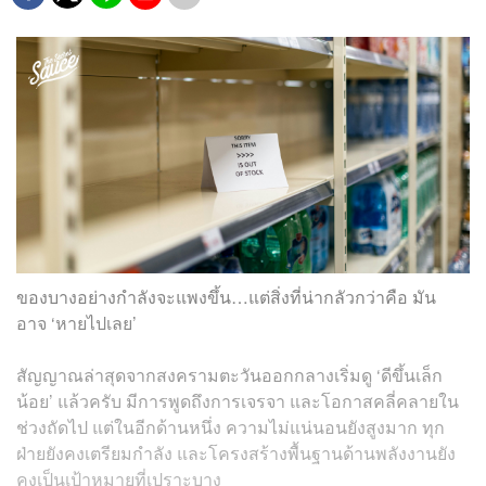
ของบางอย่างกำลังจะแพงขึ้น…แต่สิ่งที่น่ากลัวกว่าคือ มัน
อาจ ‘หายไปเลย’
สัญญาณล่าสุดจากสงครามตะวันออกกลางเริ่มดู ‘ดีขึ้นเล็ก
น้อย’ แล้วครับ มีการพูดถึงการเจรจา และโอกาสคลี่คลายใน
ช่วงถัดไป แต่ในอีกด้านหนึ่ง ความไม่แน่นอนยังสูงมาก ทุก
ฝ่ายยังคงเตรียมกำลัง และโครงสร้างพื้นฐานด้านพลังงานยัง
คงเป็นเป้าหมายที่เปราะบาง