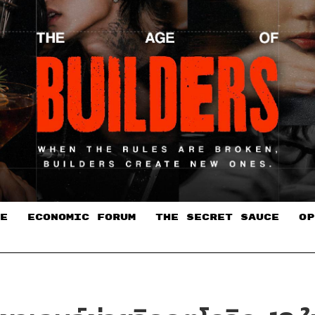
E
ECONOMIC FORUM
THE SECRET SAUCE​
OP