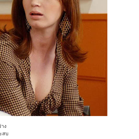
่าง
ระสบ