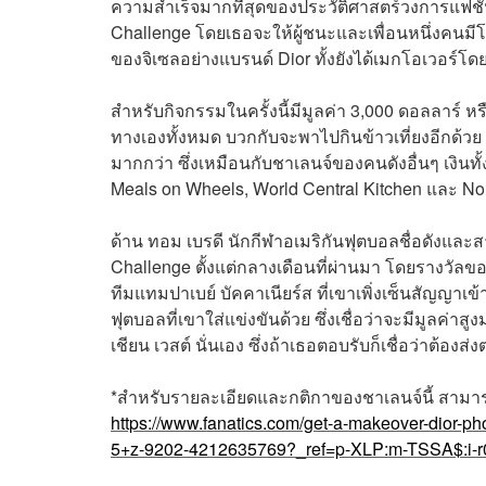
ความสำเร็จมากที่สุดของประวัติศาสตร์วงการแฟชั่
Challenge โดยเธอจะให้ผู้ชนะและเพื่อนหนึ่งคนมี
ของจิเซลอย่างแบรนด์ Dior ทั้งยังได้เมกโอเวอร์
สำหรับกิจกรรมในครั้งนี้มีมูลค่า 3,000 ดอลลาร์ หร
ทางเองทั้งหมด บวกกับจะพาไปกินข้าวเที่ยงอีกด้วย
มากกว่า ซึ่งเหมือนกับชาเลนจ์ของคนดังอื่นๆ เงินท
Meals on Wheels, World Central Kitchen และ No
ด้าน ทอม เบรดี นักกีฬาอเมริกันฟุตบอลชื่อดังและ
Challenge ตั้งแต่กลางเดือนที่ผ่านมา โดยรางวัล
ทีมแทมปาเบย์ บัคคาเนียร์ส ที่เขาเพิ่งเซ็นสัญญาเข้า
ฟุตบอลที่เขาใส่แข่งขันด้วย ซึ่งเชื่อว่าจะมีมูลค่
เชียน เวสต์ นั่นเอง ซึ่งถ้าเธอตอบรับก็เชื่อว่าต้
*สำหรับรายละเอียดและกติกาของชาเลนจ์นี้ สามารถ
https://www.fanatics.com/get-a-makeover-dior-
5+z-9202-4212635769?_ref=p-XLP:m-TSSA$:i-r