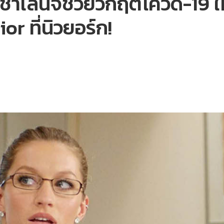
เลนจ์ช่วยวิกฤตโควิด-19 ให้
r ที่นิวยอร์ก!