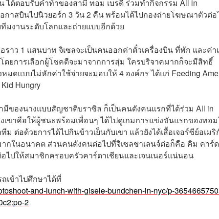
น ได้ตอบรับคำท้าของสามี ทอม เบรดี ร่วมทำกิจกรรม All in
โอกาสบินไปนิวยอร์ก 3 วัน 2 คืน พร้อมได้ไปกองถ่ายโฆษณาตัวต่อ
โดยทีมงานระดับโลกและถ่ายแบบอีกด้วย
ือราว 1 แสนบาท จิเซลจะเป็นคนออกค่าตั๋วเครื่องบิน ที่พัก และค่าเ
โดยการเลือกผู้โชคดีจะมาจากการสุ่ม ใครบริจาคมากก็จะมีสิทธิ์
ั้งหมดแบบไม่หักค่าใช้จ่ายจะมอบให้ 4 องค์กร ได้แก่ Feeding Amer
 Kid Hungry
สามีของนางแบบสัญชาติบราซิล ก็เป็นคนดังคนแรกที่ได้ร่วม All in
ของเขาคือให้ผู้ชนะพร้อมเพื่อนๆ ได้ไปดูเกมการแข่งขันแรกของทอ
ทีม ต่อด้วยการได้ไปกินข้าวเย็นกับเขา แล้วยังได้เสื้อเจอร์ซีย์อเมริ
าสูงมากในอนาคต ส่วนคนดังคนต่อไปที่
จิเซล
ชาเลนจ์ต่อก็คือ คิม คาร์
องส่งต่อไปให้สมาชิกครอบครัวคาร์ดาเชียนและเจนเนอร์แน่นอน
เข้าไปศึกษาได้ที่
photoshoot-and-lunch-with-gisele-bundchen-in-nyc/p-365466575
0c2:po-2