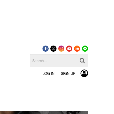
LOG IN
SIGN UP