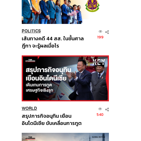
POLITICS
199
เส้นทางคดี 44 สส. ในชั้นศาล
ฎีกา จะรู้ผลเมื่อไร
WORLD
540
สรุปภารกิจอนุทิน เยือน
อินโดนีเซีย ขับเคลื่อนการทูต
เศรษฐกิจเชิงรุก ประกาศหุ้น
ส่วนยุทธศาสตร์ไทย –