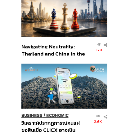
อินโดนีเซีย
Navigating Neutrality:
170
Thailand and China in the
Age of a New Global
Order
BUSINESS
/
ECONOMIC
2.6K
วิเคราะห์ปรากฏการณ์คนแห่
ขอสินเชื่อ CLICX อาจเป็น
เพียงยอดภูเขาน้ำแข็ง ของ