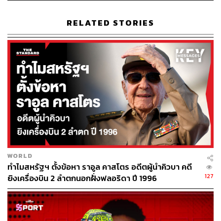
อ้างอิง:
https://robbreport.com/shelter/celebrity-homes/gisele-
RELATED STORIES
bundchen-house-florida-1234894526/
TAGS:
Gisele Bundchen
Tom Brady
Florida
132
WORLD
ทำไมสหรัฐฯ ตั้งข้อหา ราอูล คาสโตร อดีตผู้นำคิวบา คดี
127
ยิงเครื่องบิน 2 ลำตกนอกฝั่งฟลอริดา ปี 1996
ABOUT THE AUTHOR
สิรีธร พงษารัตน์
นักศึกษาฝึกงาน THE STANDARD POP ฝั่ง
บันเทิงต่างประเทศและแฟชั่น