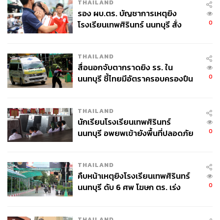
THAILAND
รอง ผบ.ตร. บัญชาการเหตุยิง
0
โรงเรียนเทพศิรินทร์ นนทบุรี สั่ง
ค้นหา 2 รอบยืนยันไร้คนติดค้าง พบ
ศพปู่-ย่าที่บ้านพักผู้ก่อเหตุ
THAILAND
สื่อนอกจับตากราดยิง รร. ใน
0
นนทบุรี ชี้ไทยมีอัตราครอบครองปืน
สูงในระดับต้นของภูมิภาค
THAILAND
นักเรียนโรงเรียนเทพศิรินทร์
0
นนทบุรี อพยพเข้ายังพื้นที่ปลอดภัย
ชั่วคราว หลังเหตุใช้อาวุธปืนภายใน
โรงเรียนคลี่คลาย
THAILAND
คืบหน้าเหตุยิงโรงเรียนเทพศิรินทร์
0
นนทบุรี ดับ 6 ศพ โฆษก ตร. เร่ง
สอบปมขโมยปืนปู่ก่อเหตุ
THAILAND