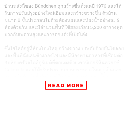
บ้านหลังนี้ของ Bündchen ถูกสร้างขึ้นตั้งแต่ปี 1976 และได้
รับการปรับปรุงอย่างใหม่เอี่ยมและกว้างขวางขึ้น ตัวบ้าน
ขนาด 2 ชั้นประกอบไปด้วยห้องนอนและห้องน้ำอย่างละ 9
ห้องด้วยกัน และมีจำนวนพื้นที่ใช้สอยเกือบ 5,200 ตารางฟุต
บวกกับเพดานสูงและการตกแต่งที่เปิดโล่ง
ซึ่งไฮไลต์อยู่ที่ห้องโถงใหญ่กว้างขวาง ประดับด้วยบันไดลอย
และพื้นที่นั่งเล่นข้างกองไฟ และมีห้องทานอาหารที่เชื่อมต่อ
กับห้องครัว
สไตล์กูร์เมต์ที่ตกแต่งด้วยเคาน์เตอร์หินควอตซ์
Calacatta และโต๊ะรับประทานอาหารขนาดใหญ่ ตู้เย็นและ
เตาอบในตัว อีกทั้งยังมีบาร์ในตัวเพื่อรองรับงานเลี้ยง
READ MORE
สำหรับส่วนอื่นๆ อย่างห้องนอนหลักก็มีพื้นที่นั่งเล่น ตู้เสื้อผ้า
แบบวอล์กอินที่สวยงาม กว้างขวาง และอ่างอาบน้ำหรูหรา
พร้อมโต๊ะเครื่องแป้งคู่ อ่างแช่ตัว และฝักบัวกระจก
เมื่อออกมาด้านนอกบ้านของ Bündchen ผู้รักธรรมชาติเป็น
ชีวิตจิตใจ ก็จะมีพื้นที่กลางแจ้ง สระว่ายน้ำไร้ขอบ สปาพร้อม