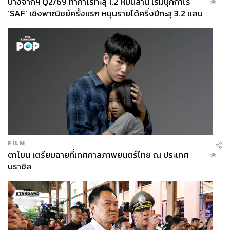
บางจากฯ Q2/69 ทำกำไรทะลุ 1.2 หมื่นล้าน เริ่มบุ๊กกำไร
...
‘SAF’ เชิงพาณิชย์ครั้งแรก หนุนรายได้ครึ่งปีทะลุ 3.2 แสน
ล้าน
FILM
ตาโขน เตรียมฉายที่เทศกาลภาพยนตร์ไทย ณ ประเทศ
...
บราซิล