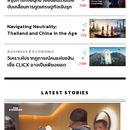
สรุปภารกิจอนุทิน เยือนอินโดนีเซีย
540
ขับเคลื่อนการทูตเศรษฐกิจเชิงรุก
ประกาศหุ้นส่วนยุทธศาสตร์ไทย –
อินโดนีเซีย
Navigating Neutrality:
Thailand and China in the Age
170
of a New Global Order
BUSINESS
/
ECONOMIC
วิเคราะห์ปรากฏการณ์คนแห่ขอสิน
2.6K
เชื่อ CLICX อาจเป็นเพียงยอด
ภูเขาน้ำแข็ง ของปัญหาหนี้ครัว
เรือนไทยที่ถูกซุกไว้
LATEST STORIES