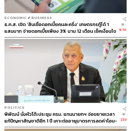
ECONOMIC
/
BUSINESS
ธ.ก.ส. เปิด ‘สินเชื่อดอกเบี้ยคนละครึ่ง’ เกษตรกรกู้ได้ 1
9.7K
แสนบาท จ่ายดอกเบี้ยเพียง 3% นาน 12 เดือน เช็คเงื่อนไข
ที่นี่
POLITICS
พิพัฒน์ นั่งหัวโต๊ะประชุม ครม. แทนนายกฯ จ่อขยายเวลา
233
แก้ปัญหาสัญชาติอีก 1 ปี เคาะต่ออายุมาตรการลดค่าโอน-
จดจำนอง 0.01%