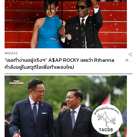
MUSIC
“เธอทำงานอยู่จริงๆ” A$AP ROCKY เผยว่า Rihanna
...
กำลังอยู่ในสตูดิโอเพื่อทำเพลงใหม่