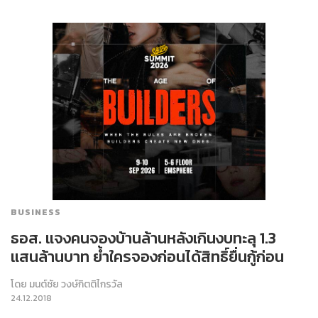
BUSINESS
ธอส. แจงคนจองบ้านล้านหลังเกินงบทะลุ 1.3
แสนล้านบาท ย้ำใครจองก่อนได้สิทธิ์ยื่นกู้ก่อน
โดย
มนต์ชัย วงษ์กิตติไกรวัล
24.12.2018