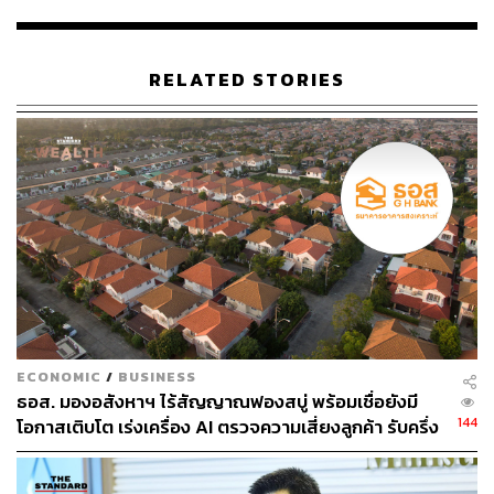
RELATED STORIES
พิสูจน์อักษร:
ภาสิณี เพิ่มพันธุ์พงศ์
อ้างอิง:
ธนาคารอาคารสงเคราะห์ (ธอส.)
TAGS:
ธนาคารอาคารสงเคราะห์
ฉัตรชัย ศิริไล
ECONOMIC
/
BUSINESS
โครงการบ้านล้านหลัง
ธอส. มองอสังหาฯ ไร้สัญญาณฟองสบู่ พร้อมเชื่อยังมี
144
โอกาสเติบโต เร่งเครื่อง AI ตรวจความเสี่ยงลูกค้า รับครึ่ง
ปีหลัง ยกระดับจับธุรกรรมต้องสงสัย-ปล่อยกู้เฉพาะ
บุคคล