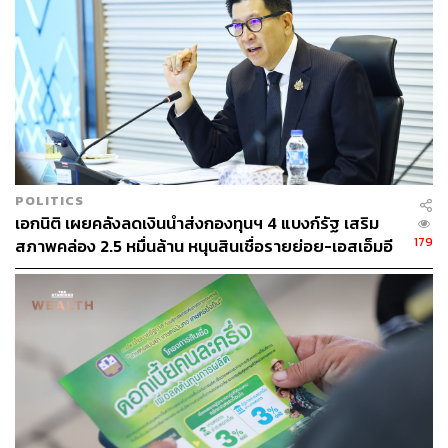
52
ABOUT THE AUTHOR
มนต์ชัย วงษ์กิตติไกรวัล
POLITICS
นักข่าวธุรกิจและเจ้าของเพจ BizKlass
เอกนิติ เผยคลังลดเงินนำส่งกองทุนฯ 4 แบงก์รัฐ เสริม
179
สภาพคล่อง 2.5 หมื่นล้าน หนุนสินเชื่อรายย่อย-เอสเอ็มอี