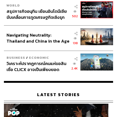
WORLD
สรุปภารกิจอนุทิน เยือนอินโดนีเซีย
502
ขับเคลื่อนการทูตเศรษฐกิจเชิงรุก
ประกาศหุ้นส่วนยุทธศาสตร์ไทย –
อินโดนีเซีย
Navigating Neutrality:
Thailand and China in the Age
138
of a New Global Order
BUSINESS
/
ECONOMIC
วิเคราะห์ปรากฏการณ์คนแห่ขอสิน
2.4K
เชื่อ CLICX อาจเป็นเพียงยอด
ภูเขาน้ำแข็ง ของปัญหาหนี้ครัว
เรือนไทยที่ถูกซุกไว้
LATEST STORIES