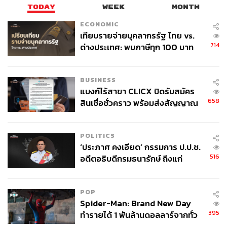
TODAY
WEEK
MONTH
ECONOMIC
เทียบรายจ่ายบุคลากรรัฐ ไทย vs.
714
ต่างประเทศ: พบภาษีทุก 100 บาท
ของคนไทยใช้ไปกับข้าราชการเฉียด
40 บาท
BUSINESS
แบงก์ไร้สาขา CLICX ปิดรับสมัคร
658
สินเชื่อชั่วคราว พร้อมส่งสัญญาณ
เตือนกลุ่มกู้เงินผิดวัตถุประสงค์-ให้
ข้อมูลเท็จ เตรียมดำเนินคดีเด็ดขาด
POLITICS
‘ประภาศ คงเอียด’ กรรมการ ป.ป.ช.
516
อดีตอธิบดีกรมธนารักษ์ ถึงแก่
อนิจกรรม
POP
Spider-Man: Brand New Day
395
ทำรายได้ 1 พันล้านดอลลาร์จากทั่ว
โลกภายใน 6 วัน