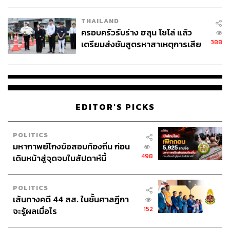
THAILAND
ครอบครัวรับร่าง ฮลุน โซโล่ แล้ว
388
เตรียมส่งชันสูตรหาสาเหตุการเสีย
ชีวิต
EDITOR'S PICKS
POLITICS
มหากาพย์โกงข้อสอบท้องถิ่น ก่อน
498
เดินหน้าสู่จุดจบในสัปดาห์นี้
POLITICS
เส้นทางคดี 44 สส. ในชั้นศาลฎีกา
152
จะรู้ผลเมื่อไร