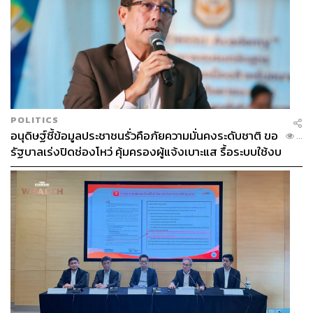
POLITICS
อนุดิษฐ์ชี้ข้อมูลประชาชนรั่วคือภัยความมั่นคงระดับชาติ ขอ
...
รัฐบาลเร่งปิดช่องโหว่ คุ้มครองผู้แจ้งเบาะแส รื้อระบบใช้งบ
ไซเบอร์