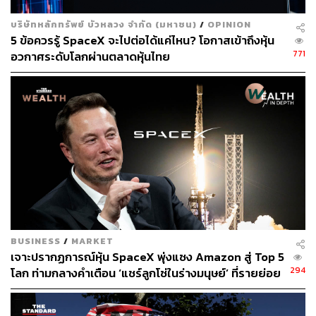
บริษัทหลักทรัพย์ บัวหลวง จำกัด (มหาชน)
/
OPINION
5 ข้อควรรู้ SpaceX จะไปต่อได้แค่ไหน? โอกาสเข้าถึงหุ้น
771
อวกาศระดับโลกผ่านตลาดหุ้นไทย
BUSINESS
/
MARKET
เจาะปรากฏการณ์หุ้น SpaceX พุ่งแซง Amazon สู่ Top 5
294
โลก ท่ามกลางคำเตือน ‘แชร์ลูกโซ่ในร่างมนุษย์’ ที่รายย่อย
ถูกบังคับให้เล่น