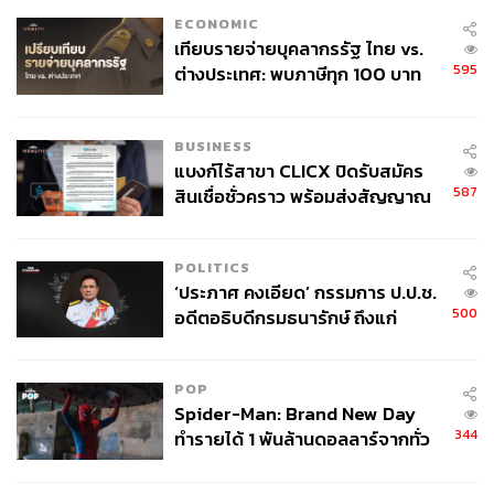
ECONOMIC
เทียบรายจ่ายบุคลากรรัฐ ไทย vs.
595
ต่างประเทศ: พบภาษีทุก 100 บาท
ของคนไทยใช้ไปกับข้าราชการเฉียด
40 บาท
BUSINESS
แบงก์ไร้สาขา CLICX ปิดรับสมัคร
587
สินเชื่อชั่วคราว พร้อมส่งสัญญาณ
เตือนกลุ่มกู้เงินผิดวัตถุประสงค์-ให้
ข้อมูลเท็จ เตรียมดำเนินคดีเด็ดขาด
POLITICS
‘ประภาศ คงเอียด’ กรรมการ ป.ป.ช.
500
อดีตอธิบดีกรมธนารักษ์ ถึงแก่
อนิจกรรม
POP
Spider-Man: Brand New Day
344
ทำรายได้ 1 พันล้านดอลลาร์จากทั่ว
โลกภายใน 6 วัน