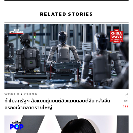
ลิตรถกระบะไฟฟ้า
กองทุนของ จอร์จ โซรอส กลับมาเพิ่มสัดส่วนหุ้นเทคข
RELATED STORIES
นาดใหญ่ อย่าง Amazon และ Alphabet อีกครั้ง
Tesla เปิดสถานี Supercharger แห่งแรกไทย ณ เซ็นทรั
ลเวิลด์ ตั้งเป้าเปิดอย่างน้อย 13 แห่งภายในปีนี้
อ้างอิง:
https://www.marketwatch.com/story/george-soros-loa
ds-up-on-tesla-and-these-other-beaten-down-stocks-
ebaec5d4?fbclid=IwAR3LZli7ZR-Sw62jNN_ePzRz
Gl3TNwaSmMeTdqpR54PXsizw-dHvEjv_fgg&mibe
xtid=Zxz2cZ
WORLD
/
CHINA
ทำไมสหรัฐฯ สั่งแบนหุ่นยนต์ฮิวแมนนอยด์จีน หลังจีน
177
สามารถติดตาม THE STANDARD WEALTH
ครองเจ้าตลาดรายใหญ่
ผ่านแอปพลิเคชันต่างๆ ที่คุณสะดวกหรือใช้งานอยู่แล้วได้เลย