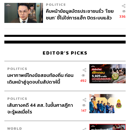
POLITICS
คืบหน้าข้อมูลบัตรประชาชนรั่ว ‘ไชย
336
ชนก’ ชี้ไม่ใช่การแฮ็ก ปิดระบบแล้ว
พบต้นตอจาก IP เดียว
EDITOR'S PICKS
POLITICS
มหากาพย์โกงข้อสอบท้องถิ่น ก่อน
492
เดินหน้าสู่จุดจบในสัปดาห์นี้
POLITICS
เส้นทางคดี 44 สส. ในชั้นศาลฎีกา
147
จะรู้ผลเมื่อไร
WORLD