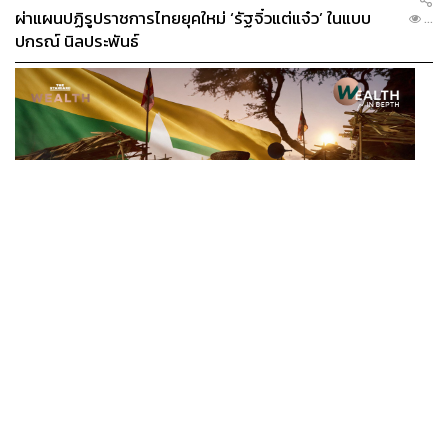
ผ่าแผนปฏิรูปราชการไทยยุคใหม่ ‘รัฐจิ๋วแต่แจ๋ว’ ในแบบ
...
ปกรณ์ นิลประพันธ์
ECONOMIC
/
BUSINESS
อ่านเกม ‘มิน อ่อง หล่าย’ เยือนไทย ทำไมเมียนมายังเป็น
...
ตลาดที่ไทยทิ้งไม่ได้ ในวันที่ค่าเงินตก ทุนสำรองต่ำ