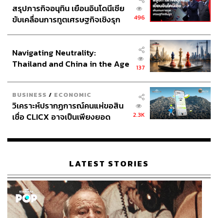
สรุปภารกิจอนุทิน เยือนอินโดนีเซีย
496
ขับเคลื่อนการทูตเศรษฐกิจเชิงรุก
ประกาศหุ้นส่วนยุทธศาสตร์ไทย –
อินโดนีเซีย
Navigating Neutrality:
Thailand and China in the Age
137
of a New Global Order
BUSINESS
/
ECONOMIC
วิเคราะห์ปรากฏการณ์คนแห่ขอสิน
2.3K
เชื่อ CLICX อาจเป็นเพียงยอด
ภูเขาน้ำแข็ง ของปัญหาหนี้ครัว
เรือนไทยที่ถูกซุกไว้
LATEST STORIES