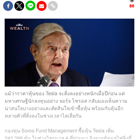
86
แม้ว่าราคาหุ้นของ Tesla จะดิ่งลงอย่างหนักเมื่อปีก่อน แต่
มหาเศรษฐีนักลงทุนอย่าง จอร์จ โซรอส กลับมองเห็นความ
น่าสนใจบางอย่างและตัดสินใจเข้าซื้อหุ้น พร้อมกับหุ้นอีก
หลายตัวที่ดิ่งลงในช่วงเวลาไล่เลี่ยกัน
กองทุน Soros Fund Management ซื้อหุ้น Tesla เพิ่ม
242,399 หุ้น ในช่วงไตรมาส 4 ที่ผ่านมา อิงจากข้อมูลไฟลิ่งที่