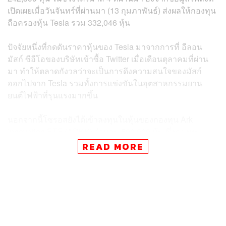
เปิดเผยเมื่อวันจันทร์ที่ผ่านมา (13 กุมภาพันธ์) ส่งผลให้กองทุน
ถือครองหุ้น Tesla รวม 332,046 หุ้น
ปัจจัยหนึ่งที่กดดันราคาหุ้นของ Tesla มาจากการที่ อีลอน
มัสก์ ซีอีโอของบริษัทเข้าซื้อ Twitter เมื่อเดือนตุลาคมที่ผ่าน
มา ทำให้ตลาดกังวลว่าจะเป็นการดึงความสนใจของมัสก์
ออกไปจาก Tesla รวมทั้งการแข่งขันในอุตสาหกรรมยาน
ยนต์ไฟฟ้าที่รุนแรงมากขึ้น
นอกจากนี้โซรอสยังได้เข้าลงทุนในหุ้นของกองทุน Ark
Innovation ETF (ARKK) จำนวน 500,000 หุ้น ซึ่งกองทุน
ARKK ได้ถือครองหุ้น Tesla มากที่สุดในพอร์ต
READ MORE
ขณะเดียวกันกองทุนของโซรอสยังได้เข้าซื้อหุ้นอื่นๆ ที่ปรับตัว
ลดลงมาก่อนหน้านี้ ได้แก่ Peloton Interactive ซึ่งเป็นผู้ผลิต
จักรยานฟิตเนส จำนวน 83 ล้านหุ้น รวมทั้ง Carvana ผู้ขายรถ
มือสอง และ LYFT จำนวนกว่า 83 ล้านหุ้น รวมทั้งหุ้นของ
Uber Technologies