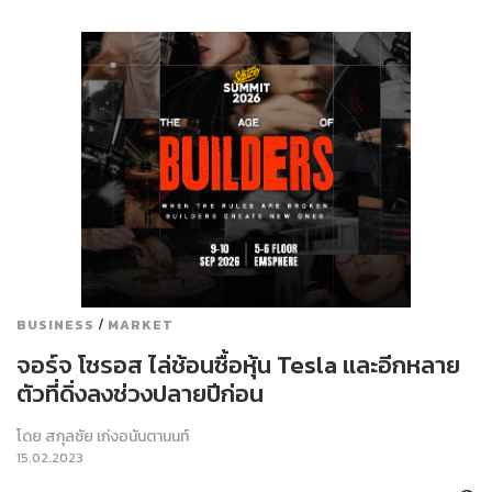
/
BUSINESS
MARKET
จอร์จ โซรอส ไล่ช้อนซื้อหุ้น Tesla และอีกหลาย
ตัวที่ดิ่งลงช่วงปลายปีก่อน
โดย
สกุลชัย เก่งอนันตานนท์
15.02.2023