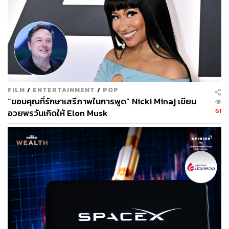
TAGS:
Tesla
George Soros
ARK Innovation ETF
Soros Fund Management
จอร์จ โซรอส
หุ้น Tesla
FILM
/
ENTERTAINMENT
/
POP
“ขอบคุณที่รักษาเสรีภาพในการพูด” Nicki Minaj เขียน
61
อวยพรวันเกิดให้ Elon Musk
86
ABOUT THE AUTHOR
สกุลชัย เก่งอนันตานนท์
Content Creator สำนักข่าว THE
STANDARD WEALTH