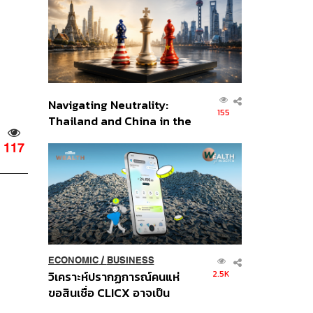
อินโดนีเซีย
Navigating Neutrality:
155
Thailand and China in the
Age of a New Global
117
Order
ECONOMIC
/
BUSINESS
2.5K
วิเคราะห์ปรากฏการณ์คนแห่
ขอสินเชื่อ CLICX อาจเป็น
เพียงยอดภูเขาน้ำแข็ง ของ