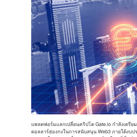
แพลตฟอร์มแลกเปลี่ยนคริปโต Gate.io กำลังเตรียมพร้
ดอลลาร์ฮ่องกงในการสนับสนุน Web3 ภายใต้งบประมา