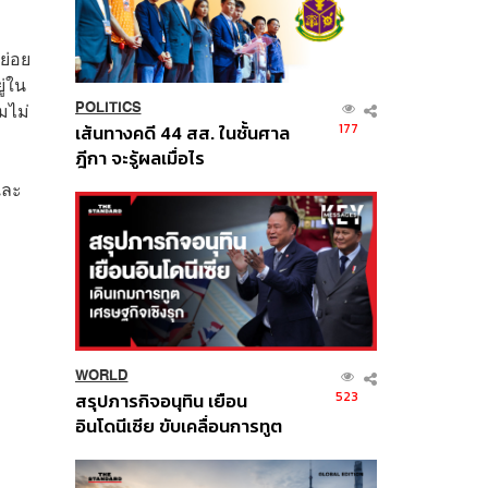
ย่อย
ู่ใน
มไม่
POLITICS
177
เส้นทางคดี 44 สส. ในชั้นศาล
ฎีกา จะรู้ผลเมื่อไร
และ
WORLD
523
สรุปภารกิจอนุทิน เยือน
อินโดนีเซีย ขับเคลื่อนการทูต
เศรษฐกิจเชิงรุก ประกาศหุ้น
ส่วนยุทธศาสตร์ไทย –