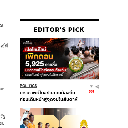
าณ
EDITOR'S PICK
์ที่
POLITICS
และ
531
มหากาพย์โกงข้อสอบท้องถิ่น
ก่อนเดินหน้าสู่จุดจบในสัปดาห์
นี้
รัฐ
ียบ