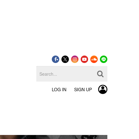
LOG IN
SIGN UP