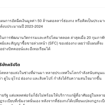
ศแผนการอัดฉีดเงินมูลค่า 50 ล้านดอลลาร์ฮ่องกง หรือคิดเป็นประม
ายใต้งบประมาณปี 2023-2024
งในการพัฒนานวัตกรรมและคริปโตมาตลอด ล่าสุดเมื่อ 20 กุมภาพันธ
์และสัญญาซื้อขายล่วงหน้า (SFC) ของฮ่องกง เผยว่ามีแผนที่จะ
ย่างบิทคอยน์และอีเทอเรียมได้
ิษัทคริปโต
ิปโตหลายแห่งในช่วงที่ผ่านมา หลายประเทศในโลกกำลังสนับสนุน
นว่า ดูไบ ยุโรป ฮ่องกง และสิงคโปร์ กำลังได้รับความสนใจมากขึ้น
รัฐ แต่แพลตฟอร์มก็ยังไม่พร้อมให้บริการแก่ผู้ที่อาศัยอยู่ในหลาย
ระเบียบที่เข้มงวดนั่นเอง หลังจากที่ฮ่องกงได้เปลี่ยนแปลงกฎระเบ