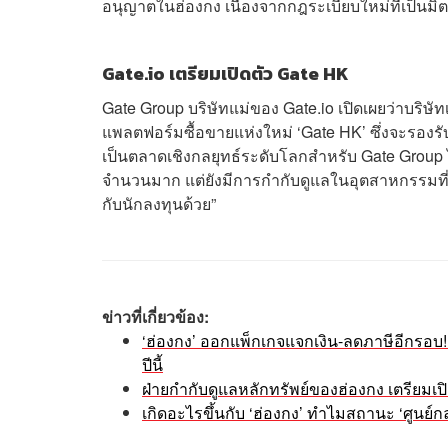
อนุญาตในฮ่องกง เนื่องจากกฎระเบียบใหม่ที่เป็นมิ
Gate.io เตรียมเปิดตัว Gate HK
Gate Group บริษัทแม่ของ Gate.io เปิดเผยว่าบริษั
แพลตฟอร์มซื้อขายแห่งใหม่ ‘Gate HK’ ซึ่งจะรองรับ
เป็นตลาดเชิงกลยุทธ์ระดับโลกสำหรับ Gate Group
จำนวนมาก แต่ยังมีการกำกับดูแลในอุตสาหกรรมที่ช
กับนักลงทุนด้วย”
ข่าวที่เกี่ยวข้อง:
‘ฮ่องกง’ ออกแพ็กเกจแจกเงิน-ลดภาษีอีกรอบ! 
ปีนี้
ฝ่ายกำกับดูแลหลักทรัพย์ของฮ่องกง เตรียมเ
เกิดอะไรขึ้นกับ ‘ฮ่องกง’ ทำไมสถานะ ‘ศูนย