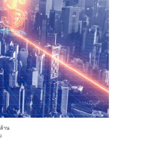
 ล้าน
บ