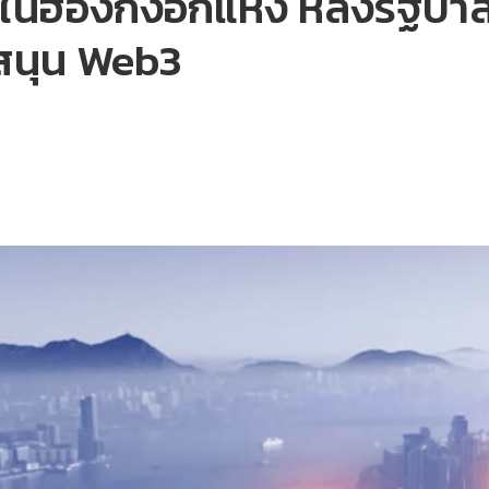
ในฮ่องกงอีกแห่ง หลังรัฐบาลท้
บสนุน Web3