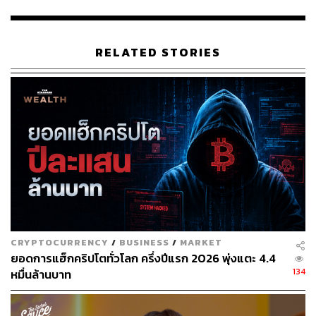
allow-bitcoin-ethereum-retail-trading?c=564&fbclid=I
wAR2s8Mn83erSHUI-KONmMMF3ze_nY482_4mm
pz1Z3QNvj7IicK2pOWNK7tg&mibextid=Zxz2cZ
RELATED STORIES
สามารถติดตาม THE STANDARD WEALTH
ผ่านแอปพลิเคชันต่างๆ ที่คุณสะดวกหรือใช้งานอยู่แล้วได้เลย
TAGS:
สินทรัพย์ดิจิทัล
SFC
Bitcoin
สำนักงานคณะกรรมการกำกับดูแลหลักทรัพย์และสัญญา
ซื้อขายล่วงหน้า (SFC)
Ethereum
Julia Leung
การลงทุน
CRYPTOCURRENCY
/
BUSINESS
/
MARKET
Cryptocurrency
ฮ่องกง
สกุลเงินดิจิทัล
ยอดการแฮ็กคริปโตทั่วโลก ครึ่งปีแรก 2026 พุ่งแตะ 4.4
Hongkong
134
หมื่นล้านบาท