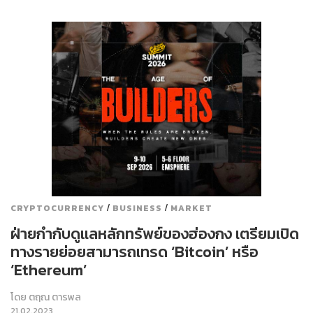
/
/
CRYPTOCURRENCY
BUSINESS
MARKET
ฝ่ายกำกับดูแลหลักทรัพย์ของฮ่องกง เตรียมเปิด
ทางรายย่อยสามารถเทรด ‘Bitcoin’ หรือ
‘Ethereum’
โดย
ตฤณ ตารพล
21.02.2023