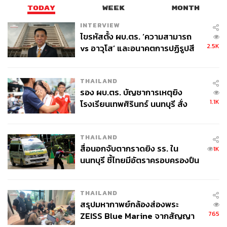
TODAY
WEEK
MONTH
INTERVIEW
ไขรหัสตั้ง ผบ.ตร. ‘ความสามารถ
2.5K
vs อาวุโส’ และอนาคตการปฏิรูปสี
กากี กับ พล.ต.อ. เอก อังสนานนท์
THAILAND
รอง ผบ.ตร. บัญชาการเหตุยิง
1.1K
โรงเรียนเทพศิรินทร์ นนทบุรี สั่ง
ค้นหา 2 รอบยืนยันไร้คนติดค้าง พบ
ศพปู่-ย่าที่บ้านพักผู้ก่อเหตุ
THAILAND
สื่อนอกจับตากราดยิง รร. ใน
1K
นนทบุรี ชี้ไทยมีอัตราครอบครองปืน
สูงในระดับต้นของภูมิภาค
THAILAND
สรุปมหากาพย์กล้องส่องพระ
765
ZEISS Blue Marine จากสัญญา