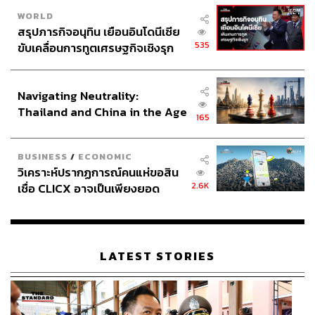
WORLD
สรุปภารกิจอนุทิน เยือนอินโดนีเซีย
535
ขับเคลื่อนการทูตเศรษฐกิจเชิงรุก
ประกาศหุ้นส่วนยุทธศาสตร์ไทย –
อินโดนีเซีย
Navigating Neutrality:
Thailand and China in the Age
165
of a New Global Order
BUSINESS
/
ECONOMIC
วิเคราะห์ปรากฏการณ์คนแห่ขอสิน
2.6K
เชื่อ CLICX อาจเป็นเพียงยอด
ภูเขาน้ำแข็ง ของปัญหาหนี้ครัว
เรือนไทยที่ถูกซุกไว้
LATEST STORIES