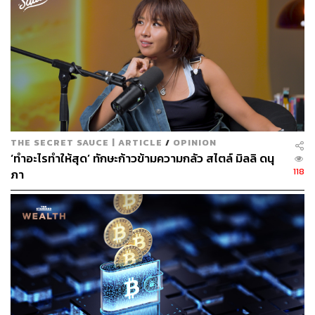
60
ABOUT THE AUTHOR
THE SECRET SAUCE | ARTICLE
/
OPINION
ตฤณ ตารพล
‘ทำอะไรทำให้สุด’ ทักษะก้าวข้ามความกลัว สไตล์ มิลลิ ดนุ
Junior Content Creator ประจำกอง
118
ภา
บรรณาธิการข่าว THE STANDARD
WEALTH