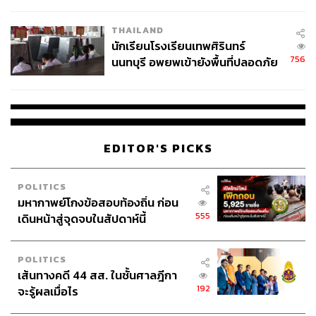
ผลิต 8.3 ล้าน สู่ข้อพิพาท ‘มา
เวลล์ฯ’ ฟ้อง ‘โทน บางแค’ ผิดนัด
THAILAND
จ่ายหนี้-แอบระบุแบรนด์
นักเรียนโรงเรียนเทพศิรินทร์
756
นนทบุรี อพยพเข้ายังพื้นที่ปลอดภัย
ชั่วคราว หลังเหตุใช้อาวุธปืนภายใน
โรงเรียนคลี่คลาย
EDITOR'S PICKS
POLITICS
มหากาพย์โกงข้อสอบท้องถิ่น ก่อน
555
เดินหน้าสู่จุดจบในสัปดาห์นี้
POLITICS
เส้นทางคดี 44 สส. ในชั้นศาลฎีกา
192
จะรู้ผลเมื่อไร