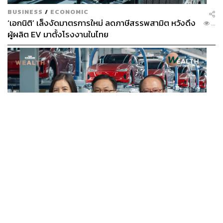
BUSINESS
/
ECONOMIC
‘เอกนิติ’ เล็งงัดมาตรการใหม่ ลดภาษีสรรพสามิต หวังดึง
...
ผู้ผลิต EV มาตั้งโรงงานในไทย
BUSINESS
/
ECONOMIC
สูตรถ่างภาษี-อุดหนุนกลางทาง จะเปลี่ยนไทยจาก ‘ทาง
...
ผ่าน’ เป็นฮับผลิต EV ได้จริงหรือ?