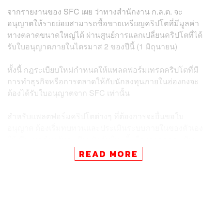
จากรายงานของ SFC เผย ว่าทางสำนักงาน ก.ล.ต. จะ
อนุญาตให้รายย่อยสามารถซื้อขายเหรียญคริปโตที่มีมูลค่า
ทางตลาดขนาดใหญ่ได้ ผ่านศูนย์การแลกเปลี่ยนคริปโตที่ได้
รับใบอนุญาตภายในไตรมาส 2 ของปีนี้ (1 มิถุนายน)
ทั้งนี้ กฎระเบียบใหม่กำหนดให้แพลตฟอร์มเทรดคริปโตที่มี
การทำธุรกิจหรือการตลาดให้กับนักลงทุนภายในฮ่องกงจะ
ต้องได้รับใบอนุญาตจาก SFC เท่านั้น
สำหรับแพลตฟอร์มคริปโตต่างๆ ที่ต้องการจะยื่นขอใบ
อนุญาต ต้องเริ่มทบทวนและประเมินระบบภายในของตัวเอง
ให้เพียงพอสำหรับระเบียบบังคับใหม่นี้ เนื่องจากกฎระเบียบ
ใหม่ของ SFC มองว่า แพลตฟอร์มแลกเปลี่ยนคริปโตเหล่า
READ MORE
นั้นต้องคำนึงถึงการปกป้องนักลงทุนเป็นสำคัญ โดยไม่ลืม
การให้นักลงทุนตรวจสอบและรับทราบความเสี่ยงที่ตนเองรับ
ได้ และสถานะการลงทุนที่เปิดอยู่ เป็นต้น
Julia Leung ประธานบริหารของ SFC กล่าวว่า “จากความ