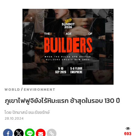
/
WORLD
ENVIRONMENT
ภูเขาไฟฟูจิยังไร้หิมะแรก ช้าสุดในรอบ 130 ปี
โดย
ปัทมาสน์ ชนะรัชชรักษ์
28.10.2024
693