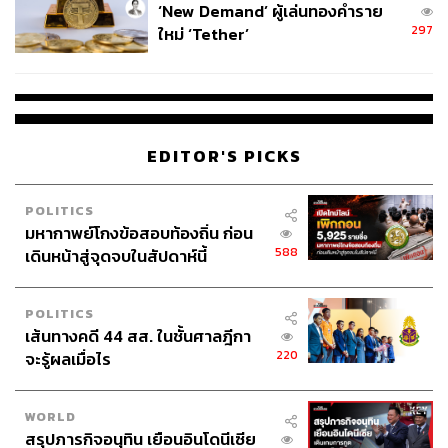
‘New Demand’ ผู้เล่นทองคำราย
297
ใหม่ ‘Tether’
EDITOR'S PICKS
POLITICS
มหากาพย์โกงข้อสอบท้องถิ่น ก่อน
588
เดินหน้าสู่จุดจบในสัปดาห์นี้
POLITICS
เส้นทางคดี 44 สส. ในชั้นศาลฎีกา
220
จะรู้ผลเมื่อไร
WORLD
สรุปภารกิจอนุทิน เยือนอินโดนีเซีย