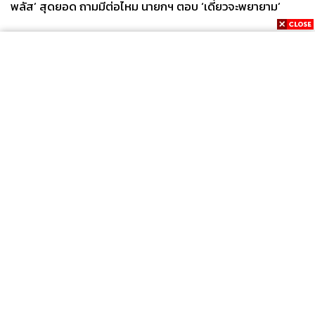
พลัส’ สุดยอด ถามมีต่อไหม นายกฯ ตอบ ‘เดี๋ยวจะพยายาม’
News
Wealth
Pop
Podcast
Video
Now
Opinion
Careers
Events
Privacy
About
Contact
Policy
FOR
ADVERTISING
MEMBERSHIP