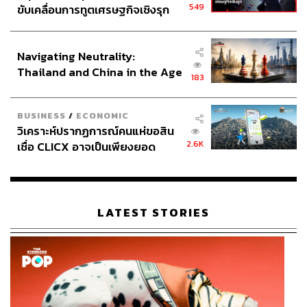
549
ขับเคลื่อนการทูตเศรษฐกิจเชิงรุก
ประกาศหุ้นส่วนยุทธศาสตร์ไทย –
อินโดนีเซีย
Navigating Neutrality:
Thailand and China in the Age
183
of a New Global Order
BUSINESS
/
ECONOMIC
วิเคราะห์ปรากฏการณ์คนแห่ขอสิน
2.6K
เชื่อ CLICX อาจเป็นเพียงยอด
ภูเขาน้ำแข็ง ของปัญหาหนี้ครัว
เรือนไทยที่ถูกซุกไว้
LATEST STORIES