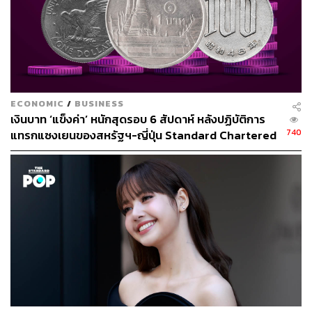
ECONOMIC
/
BUSINESS
เงินบาท ‘แข็งค่า’ หนักสุดรอบ 6 สัปดาห์ หลังปฏิบัติการ
740
แทรกแซงเยนของสหรัฐฯ-ญี่ปุ่น Standard Chartered
เปิดเป้าสิ้นปีนี้จ่อแข็งต่อแตะ 32.50 บาทต่อดอลลาร์