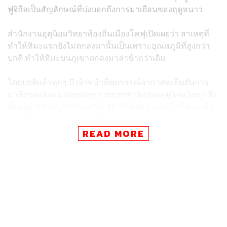
ฟูจิถือเป็นสัญลักษณ์ที่บ่งบอกถึงการมาเยือนของฤดูหนาว
สำนักงานอุตุนิยมวิทยาท้องถิ่นเมืองโคฟุเปิดเผยว่า สาเหตุที่
ทำให้หิมะแรกยังไม่ตกลงมานั้นเป็นเพราะอุณหภูมิที่สูงกว่า
ปกติ ทำให้หิมะบนภูเขาตกลงมาล่าช้ากว่าเดิม
โดยปกติแล้วทุกๆ ปี เจ้าหน้าที่พยากรณ์อากาศจะยืนยันการ
มาถึงของหิมะแรกของฤดูกาลจากสำนักงานอุตุนิยมวิทยา ซึ่ง
ตั้งอยู่ห่างจากภูเขาประมาณ 40 กิโลเมตร อย่างไรก็ตาม เจ้า
หน้าที่ระบุว่า สภาพอากาศที่มีเมฆมากในบริเวณรอบๆ ภูเขา
หรือในเมืองอาจทำให้พวกเขายืนยันการก่อตัวของหิมะได้
READ MORE
ยากแม้ว่าหิมะตกแล้วก็ตาม
สำหรับปีที่ผ่านมา ภูเขาไฟฟูจิปรากฏหิมะแรกในวันที่ 5
ตุลาคม ซึ่งล่าช้ากว่าระยะเวลาเฉลี่ยที่หิมะแรกมักจะตกใน
ช่วงวันที่ 2 ตุลาคม
อย่างไรก็ตาม มีการตั้งข้อสังเกตว่าหิมะแรกมักตกช้าลง