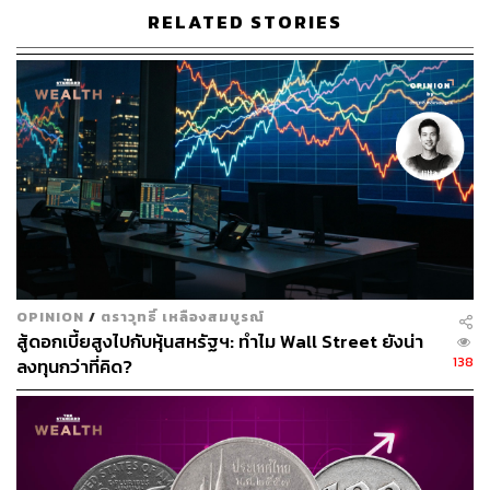
RELATED STORIES
TAGS:
Japan
ภูเขาไฟฟูจิ
หิมะ
693
OPINION
/
ตราวุทธิ์ เหลืองสมบูรณ์
ABOUT THE AUTHOR
สู้ดอกเบี้ยสูงไปกับหุ้นสหรัฐฯ: ทำไม Wall Street ยังน่า
ปัทมาสน์ ชนะรัชชรักษ์
138
ลงทุนกว่าที่คิด?
Content Creator ข่าวต่างประเทศ