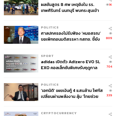
ผลชันสูตร 8 ศพ เหตุยิงใน รร.
1K
เทพศิรินทร์ นนทบุรี พบกระสุนเข้า
จุดสำคัญ ‘ศีรษะ-หน้าอก’ ครูถูกยิง
4 นัด จากระยะไกล
POLITICS
ศาลปกครองไม่รับฟ้อง ‘หมอสรณ’
809
ขอเพิกถอนมติสรรหา กสทช. ชี้ยัง
ไม่ใช่ผู้เดือดร้อนเสียหาย
SPORT
adidas เปิดตัว Adizero EVO SL
704
EXO คอลเล็กชันพิเศษรับฤดูกาล
College Football
POLITICS
‘เอกนิติ’ เผยเงินกู้ 4 แสนล้าน โฟกัส
339
เปลี่ยนผ่านพลังงาน ลุ้น ‘ไทยช่วย
ไทยพลัส’ เฟส 2 รอประเมินความ
เหมาะสม
CRYPTOCURRENCY