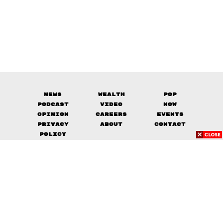
News
Wealth
Pop
Podcast
Video
Now
Opinion
Careers
Events
Privacy
About
Contact
Policy
FOR
ADVERTISING
MEMBERSHIP