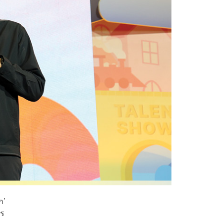
ก’
าร