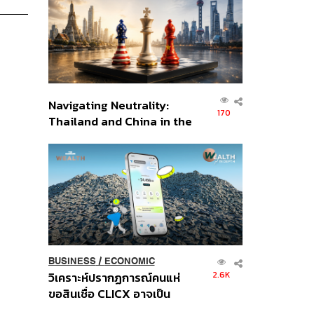
อินโดนีเซีย
Navigating Neutrality:
170
Thailand and China in the
Age of a New Global
Order
BUSINESS
/
ECONOMIC
2.6K
วิเคราะห์ปรากฏการณ์คนแห่
ขอสินเชื่อ CLICX อาจเป็น
เพียงยอดภูเขาน้ำแข็ง ของ