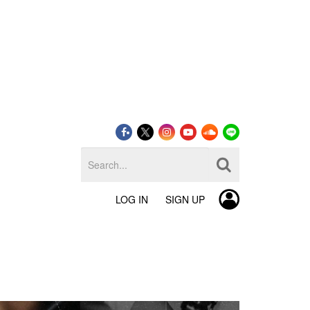
LOG IN
SIGN UP