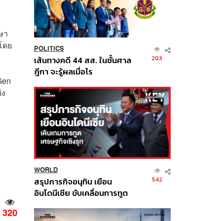
กษา
 โดย
POLITICS
203
เส้นทางคดี 44 สส. ในชั้นศาล
ฎีกา จะรู้ผลเมื่อไร
Gen
่ง
WORLD
542
สรุปภารกิจอนุทิน เยือน
อินโดนีเซีย ขับเคลื่อนการทูต
เศรษฐกิจเชิงรุก ประกาศหุ้น
320
ส่วนยุทธศาสตร์ไทย –