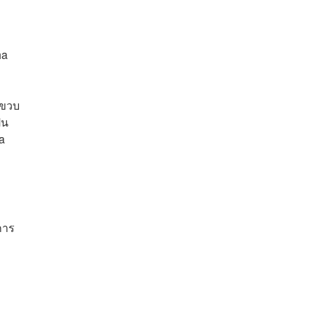
ha
 ขวบ
็น
a
การ