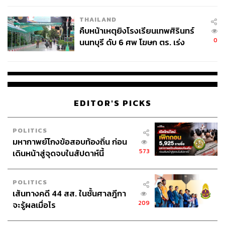
โรงเรียนคลี่คลาย
THAILAND
คืบหน้าเหตุยิงโรงเรียนเทพศิรินทร์
0
นนทบุรี ดับ 6 ศพ โฆษก ตร. เร่ง
สอบปมขโมยปืนปู่ก่อเหตุ
EDITOR'S PICKS
POLITICS
มหากาพย์โกงข้อสอบท้องถิ่น ก่อน
573
เดินหน้าสู่จุดจบในสัปดาห์นี้
POLITICS
เส้นทางคดี 44 สส. ในชั้นศาลฎีกา
209
จะรู้ผลเมื่อไร