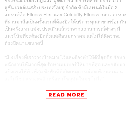
อรวรรณ เกลียวปฏินนท์ ผู้จัดการฝ่ายการตลาด บริษัท อีโว
ลูชั่น เวลล์เนสส์ (ประเทศไทย) จำกัด ซึ่งมีแบรนด์ในมือ 2
แบรนด์คือ Fitness First และ Celebrity Fitness กล่าวว่า ช่วง
ที่ผ่านมาถือเป็นครั้งแรกที่ต้องปิดให้บริการทุกสาขาพร้อมกัน
เป็นครั้งแรก แม้จะประเมินแล้วว่าจากสถานการณ์ต่างๆ มี
แนวโน้มที่จะต้องปิดตั้งแต่เดือนมกราคม แต่ไม่ได้คิดว่าจะ
ต้องปิดนานขนาดนี้
“มี 3 เรื่องที่เราวางเป้าหมายไว้และต้องทำให้ดีที่สุดคือ รักษา
พนักงานให้มากที่สุด รักษาเมมเบอร์ให้มากที่สุด และกลับมา
แข็งแรงให้เร็วที่สุด ซึ่งทันทีที่เกิดเหตุการณ์สะเทือนแน่นอน
แต่ไม่ใช่ว่าเราจะพลิกหรือหาโซลูชันใหม่ๆ ไม่ได้”
เรื่องแรก พนักงาน 1,000 กว่าคนไม่มีการปลด ไม่มีการลด
READ MORE
เงินเดือน แม้ว่าเทรนเนอร์ที่ Fitness First จะเป็นพนักงาน
ประจำทั้งหมด ต่างจากแบรนด์อื่นๆ ที่ส่วนใหญ่เป็นฟรีแลนซ์
ก็ตาม ทั้งนี้แม้ไม่ลดเงินเดือน แต่รายได้รวมของพนักงานจะ
ลดอยู่แล้ว เพราะส่วนหนึ่งจะมาจากการเทรนด์ส่วนบุคคล