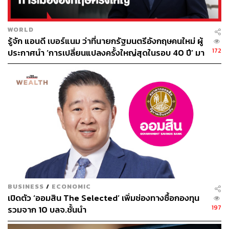
WORLD
รู้จัก แอนดี เบอร์แนม ว่าที่นายกรัฐมนตรีอังกฤษคนใหม่ ผู้
157
172
ประกาศนำ ‘การเปลี่ยนแปลงครั้งใหญ่สุดในรอบ 40 ปี’ มา
สู่การเมืองอังกฤษ
ABOUT THE AUTHOR
ถนัดกิจ จันกิเสน
Content Creator ประจำกองบรรณาธิการ
THE STANDARD WEALTH ผู้เสพติดโลก
ธุรกิจ การตลาด เทคโนโลยี และชอบสำรวจ
โลกออฟไลน์และออนไลน์มาถอดรหัสความ
เคลื่อนไหวให้เป็นเรื่องเข้าใจง่าย สนุก และได้
ไอเดียใหม่ๆ
BUSINESS
/
ECONOMIC
เปิดตัว ‘ออมสิน The Selected’ เพิ่มช่องทางซื้อกองทุน
197
รวมจาก 10 บลจ.ชั้นนำ