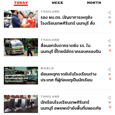
TODAY
WEEK
MONTH
THAILAND
รอง ผบ.ตร. บัญชาการเหตุยิง
0
โรงเรียนเทพศิรินทร์ นนทบุรี สั่ง
ค้นหา 2 รอบยืนยันไร้คนติดค้าง พบ
ศพปู่-ย่าที่บ้านพักผู้ก่อเหตุ
THAILAND
สื่อนอกจับตากราดยิง รร. ใน
0
นนทบุรี ชี้ไทยมีอัตราครอบครองปืน
สูงในระดับต้นของภูมิภาค
WORLD
ย้อนเหตุกราดยิงในโรงเรียนต่าง
0
ประเทศ ที่ผู้ก่อเหตุเป็นนักเรียน
THAILAND
นักเรียนโรงเรียนเทพศิรินทร์
0
นนทบุรี อพยพเข้ายังพื้นที่ปลอดภัย
ชั่วคราว หลังเหตุใช้อาวุธปืนภายใน