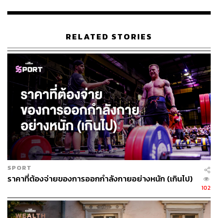
หนึ่งช่องทางในการสร้างแบรนด์ไปในตัว
เรื่องสุดท้ายคือ การกลับมาเปิดอย่างแข็งแรง นอกเหนือ
RELATED STORIES
มาตรการความปลอดภัย การทำ Social Distancing ทำให้
Capacity ลดลง 50% ยังมีการปรับแผนแพ็กเกจให้เข้ากับ
ทิศทางพฤติกรรมของเมมเบอร์ โดยเปิดโอกาสให้ปรับแพ็กเก
จเดิมของตัวเอง สามารถจ่ายในราคาที่ลดลง แลกกับสิทธิ
ประโยชน์บางอย่างที่ลดลง
เช่น จากที่สามารถเล่นได้ทุกสาขา ก็เล่นได้ที่สาขาเดียว หรือ
หากตั้งการเข้าคลาสก็สามารถจ่ายเพิ่มได้ สำหรับคลาสได้มี
เพิ่มจากช่วงปกติอีก 1,000 คลาส รวมเป็น 30,000 คลาสใน
ทุกสาขารวมกัน โดยสามารถเช็กได้ล่วงหน้า 2 สัปดาห์ และ
จองภายใน 48 ชั่วโมง
SPORT
ราคาที่ต้องจ่ายของการออกกำลังกายอย่างหนัก (เกินไป)
“หลังจากนี้พฤติกรรมของผู้บริโภคจะหันมาใส่ใจเรื่องของ
102
ความปลอดภัยมากขึ้น ส่วนคำถามว่าลูกค้าจะตัดลดค่าใช้
จ่ายในการออกกำลังกายลงไหม ส่วนตัวคิดว่า นี่จะไม่ใช่ตัว