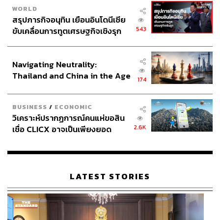
WORLD
สรุปภารกิจอนุทิน เยือนอินโดนีเซีย
543
ขับเคลื่อนการทูตเศรษฐกิจเชิงรุก
ประกาศหุ้นส่วนยุทธศาสตร์ไทย –
อินโดนีเซีย
Navigating Neutrality:
Thailand and China in the Age
174
of a New Global Order
BUSINESS
/
ECONOMIC
วิเคราะห์ปรากฏการณ์คนแห่ขอสิน
2.6K
เชื่อ CLICX อาจเป็นเพียงยอด
ภูเขาน้ำแข็ง ของปัญหาหนี้ครัว
เรือนไทยที่ถูกซุกไว้
LATEST STORIES