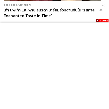
ENTERTAINMENT
เก้า นพเก้า และ พาย รินรดา เตรียมร่วมงานกันใน ‘รสกาล
...
Enchanted Taste In Time’
News
Wealth
Pop
Podcast
Video
Now
Opinion
Careers
Events
Privacy
About
Contact
Policy
FOR
ADVERTISING
MEMBERSHIP