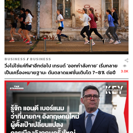
เลือกแรกสำหรับคนที่มองว่าเป็นการลงทุนเพื่อสุขภาพ ส่วน
การออกกำลังกายออนไลน์หรือหันไปออกกำลังกายที่บ้าน
เราก็เชื่อว่าไม่กระทบ”
ปัจจุบัน Fitness First มีสมาชิกประมาณ 7.5 หมื่นคน แอ็กทีฟ
ประมาณ 80% โดยเฉลี่ยอายุการเป็นสมาชิกจะอยู่ที่ 26 เดือน
ทั้งนี้อรวรรณยืนยันว่า การเปิดแบรนด์น้องใหม่ GoFit เจาะ
กลุ่มคนที่ใช้ชีวิตเร่งรีบ เน้นการนำเอาเทคโนโลยีและ
BUSINESS
/
BUSINESS
แอปพลิเคชันมาช่วยในเรื่องให้บริการให้เกิดความคล่องตัว
วิ่งไม่ใช่แค่กีฬาอีกต่อไป เทรนด์ ‘ออกกำลังกาย’ เริ่มกลาย
จะยังเปิดภายในปีนี้อย่างแน่นอน แต่จะเลื่อนกำหนดออกไป
3.0K
เป็นเครื่องหมายฐานะ ดันตลาดแฟชั่นเติบโต 7–8% ต่อปี
เล็กน้อย
พิสูจน์อักษร: พรนภัส ชำนาญค้า
TAGS:
เชื้อไวรัสโคโรนา
การออกกำลังกาย
Fitness First