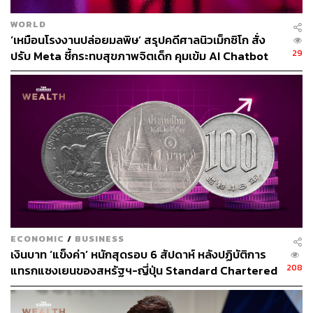
อันดับความเชื่อถือไปแล้ว อีกหนึ่งสถาบันที่เหลืออยู่อย่าง
Moody’s คงต้องปรับตามในที่สุด
WORLD
‘เหมือนโรงงานปล่อยมลพิษ’ สรุปคดีศาลนิวเม็กซิโก สั่ง
29
ปรับ Meta ชี้กระทบสุขภาพจิตเด็ก คุมเข้ม AI Chatbot
ECONOMIC
/
BUSINESS
เงินบาท ‘แข็งค่า’ หนักสุดรอบ 6 สัปดาห์ หลังปฏิบัติการ
208
แทรกแซงเยนของสหรัฐฯ-ญี่ปุ่น Standard Chartered
เปิดเป้าสิ้นปีนี้จ่อแข็งต่อแตะ 32.50 บาทต่อดอลลาร์