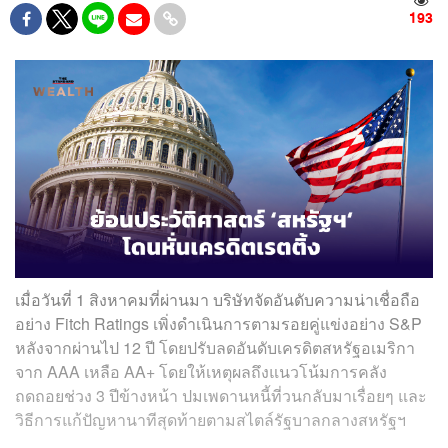
193
เมื่อวันที่ 1 สิงหาคมที่ผ่านมา บริษัทจัดอันดับความน่าเชื่อถือ
อย่าง Fitch Ratings เพิ่งดำเนินการตามรอยคู่แข่งอย่าง S&P
หลังจากผ่านไป 12 ปี โดยปรับลดอันดับเครดิตสหรัฐอเมริกา
จาก AAA เหลือ AA+ โดยให้เหตุผลถึงแนวโน้มการคลัง
ถดถอยช่วง 3 ปีข้างหน้า ปมเพดานหนี้ที่วนกลับมาเรื่อยๆ และ
วิธีการแก้ปัญหานาทีสุดท้ายตามสไตล์รัฐบาลกลางสหรัฐฯ