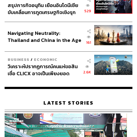
สรุปภารกิจอนุทิน เยือนอินโดนีเซีย
529
ขับเคลื่อนการทูตเศรษฐกิจเชิงรุก
ประกาศหุ้นส่วนยุทธศาสตร์ไทย –
อินโดนีเซีย
Navigating Neutrality:
Thailand and China in the Age
161
of a New Global Order
BUSINESS
/
ECONOMIC
วิเคราะห์ปรากฏการณ์คนแห่ขอสิน
2.6K
เชื่อ CLICX อาจเป็นเพียงยอด
ภูเขาน้ำแข็ง ของปัญหาหนี้ครัว
เรือนไทยที่ถูกซุกไว้
LATEST STORIES