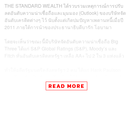
THE STANDARD WEALTH ได้รวบรวมเหตุการณ์การปรับ
ลดอันดับความน่าเชื่อถือและมุมมอง (Outlook) ของบริษัทจัด
อันดับเครดิตต่างๆ ไว้ นับตั้งแต่เกิดปมปัญหาเพดานหนี้เมื่อปี
2011 ภายใต้การนำของประธานาธิบดีบารัก โอบามา
โดยจะเห็นว่าขณะนี้มีบริษัทจัดอันดับความน่าเชื่อถือ Big
Three ได้แก่ S&P Global Ratings (S&P), Moody’s และ
Fitch หั่นอันดับเครดิตสหรัฐฯ เหลือ AA+ ไป 2 ใน 3 แห่งแล้ว
ทำให้อดีตรัฐมนตรีคลังสหรัฐฯ 2 คน ได้แก่ Hank Paulson
และ Timothy Geithner เรียกร้องให้รัฐบาลสหรัฐฯ จัดการกับ
ความท้าทายทางการคลังระยะยาวของประเทศ ก่อนที่ปัญหา
READ MORE
เหล่านั้นจะไม่สามารถแก้ไขได้
ขณะที่ กาญจนา โชคไพศาลศิลป์ ผู้บริหารงานวิจัย บริษัท
ศูนย์วิจัยกสิกรไทย ให้ความเห็นว่า การปรับลดอันดับความ
น่าเชื่อถือของ Fitch ในครั้งนี้ถือว่าอยู่ในจังหวะที่ไม่ปกติ
เนื่องจากปัญหาเพดานหนี้ของสหรัฐฯ ได้ผ่านไปแล้วตั้งแต่