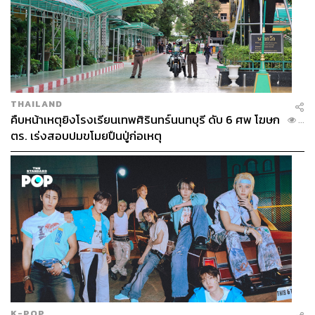
THAILAND
คืบหน้าเหตุยิงโรงเรียนเทพศิรินทร์นนทบุรี ดับ 6 ศพ โฆษก
...
ตร. เร่งสอบปมขโมยปืนปู่ก่อเหตุ
K-POP