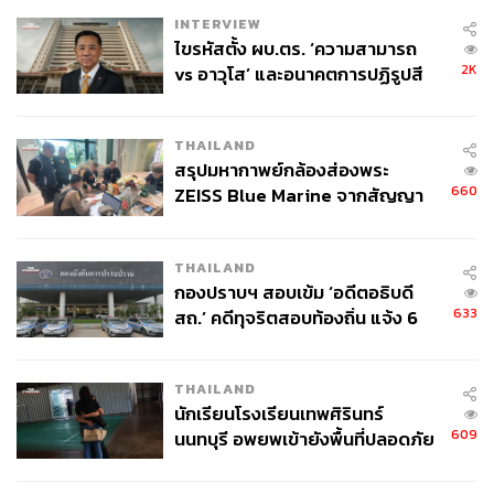
INTERVIEW
ไขรหัสตั้ง ผบ.ตร. ‘ความสามารถ
2K
vs อาวุโส’ และอนาคตการปฏิรูปสี
กากี กับ พล.ต.อ. เอก อังสนานนท์
THAILAND
สรุปมหากาพย์กล้องส่องพระ
193
660
ZEISS Blue Marine จากสัญญา
ผลิต 8.3 ล้าน สู่ข้อพิพาท ‘มา
เวลล์ฯ’ ฟ้อง ‘โทน บางแค’ ผิดนัด
ABOUT THE AUTHOR
THAILAND
จ่ายหนี้-แอบระบุแบรนด์
กองปราบฯ สอบเข้ม ‘อดีตอธิบดี
วาราดา ทองจำนงค์
633
สถ.’ คดีทุจริตสอบท้องถิ่น แจ้ง 6
Content Creator สำนักข่าว THE
ข้อหาหนัก จ่อชง ป.ป.ช. 12 ส.ค. นี้
STANDARD WEALTH
THAILAND
ABOUT THE AUTHOR
นักเรียนโรงเรียนเทพศิรินทร์
ดำรงเกียรติ มาลา
609
นนทบุรี อพยพเข้ายังพื้นที่ปลอดภัย
Content Creator THE STANDARD WEALTH
ชั่วคราว หลังเหตุใช้อาวุธปืนภายใน
โรงเรียนคลี่คลาย