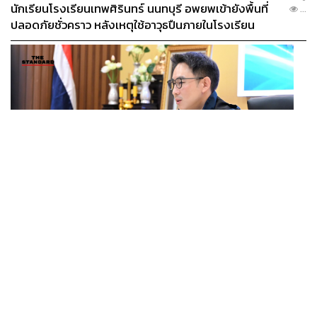
นักเรียนโรงเรียนเทพศิรินทร์ นนทบุรี อพยพเข้ายังพื้นที่
...
ปลอดภัยชั่วคราว หลังเหตุใช้อาวุธปืนภายในโรงเรียน
คลี่คลาย
POLITICS
มท.4 เร่งเคลียร์ใบอนุญาตโรงแรมภูเก็ตค้างกว่า 6 ปี ตั้ง
...
เป้าจบ ก.ย. ยกเป็นโมเดลแก้ทั้งประเทศ