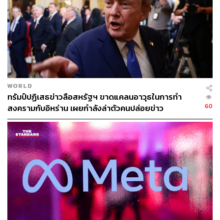
เครดิตของ Fitch มองว่าไม่ใช่ปัจจัยหลักทำให้ตลาดตกใจ แต่
เป็นปัจจัยผสมมากกว่า
“สหรัฐฯ มีความต่างจากประเทศอื่น ถึงแม้จะโดนปรับลด
ความน่าเชื่อถือ แต่เงินจะไหลกลับไปถือดอลลาร์ ซึ่งเป็น
สินทรัพย์ปลอดภัย (Safe Haven) ทำให้ดอลลาร์แข็งค่าขึ้น
เพราะปัจจุบันยังไม่มีสินทรัพย์อะไรมาแทนที่ดอลลาร์ได้ ใน
WORLD
อนาคตเราอาจได้เห็นประเทศต่างๆ กระจายความเสี่ยงไปถือ
ทรัมป์ปฏิเสธข่าวลือสหรัฐฯ ขาดแคลนอาวุธในการทำ
ทุนสำรองเป็นสกุลเงินอื่นเพิ่มขึ้น บทบาทของดอลลาร์จะลด
60
สงครามกับอิหร่าน เผยกำลังล่าตัวคนปล่อยข่าว
ลง แต่การจะปรับเปลี่ยนสถานะคงเป็นภาพที่อีกไกลมาก”
อมรเทพกล่าว
นริศ สถาผลเดชา หัวหน้าศูนย์วิเคราะห์เศรษฐกิจ ทีทีบี (ttb
analytics) กล่าวว่า การปรับลดเครดิตเรตติ้งสหรัฐฯ ของ
Fitch ไม่ได้สร้างความเซอร์ไพรส์ให้กับตลาด เนื่องจากเป็นที่
ทราบดีอยู่แล้วว่า สหรัฐฯ มีปัญหาขาดดุลการคลังเรื้อรัง แต่ที่
ระบบยังไปต่อได้เพราะเงินสกุลดอลลาร์มีสถานะเป็น
ทุนสำรองของโลก โดยเชื่อว่าเมื่อ Fitch และ S&P ปรับลด