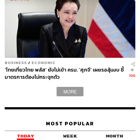
ภาพประกอบ: กันยกร กาญจนวิไล
BUSINESS
/
ECONOMIC
‘ไทยเที่ยวไทย พลัส’ ยังไม่เข้า ครม. ‘ศุภจี’ เผยรอลุ้นงบ ชี้
สามารถติดตาม THE STANDARD WEALTH
106
มาตรการต้องไม่กระจุกตัว
ผ่านแอปพลิเคชันต่างๆ ที่คุณสะดวกหรือใช้งานอยู่แล้วได้เลย
MORE
TAGS:
เศรษฐกิจสหรัฐฯ
Fitch Ratings
MOST POPULAR
อันดับความน่าเชื่อถือ
S&P Global Ratings
Moody’s Analytics
เพดานหนี้สหรัฐ
USA
TODAY
WEEK
MONTH