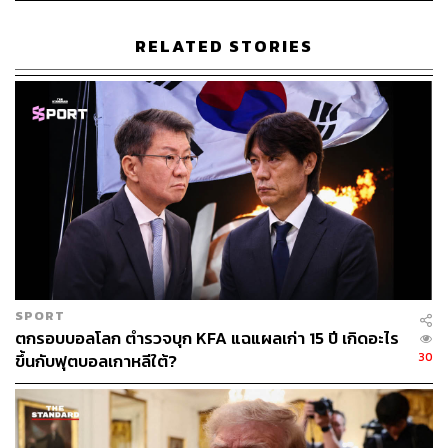
เศรษฐกิจสหรัฐฯ ที่ออกมาดี และการที่สหรัฐฯ มีแผนจะออก
พันธบัตรในปริมาณมากออกสู่ตลาดมากกว่า โดยเชื่อว่าถือ
RELATED STORIES
แม้จะถูกปรับลดความน่าเชื่อถือลง แต่พันธบัตรสกุลดอลลาร์
ของสหรัฐฯ จะยังเป็นสินทรัพย์ที่ธนาคารกลางส่วนใหญ่เลือก
ถือเป็นหลักอยู่ดี เพราะยังไม่มีสินทรัพย์อื่นที่มาแทนที่ได้
อมรเทพ จาวะลา ผู้ช่วยกรรมการผู้จัดการใหญ่ สำนักวิจัย
และที่ปรึกษาการลงทุน ธนาคาร ซีไอเอ็มบี ไทย ระบุว่า ปัจจัย
ที่ทำให้บอนด์ยีลด์สหรัฐฯ พุ่งทะลุระดับ 4% ซึ่งเป็นระดับ
จิตวิทยาเกิดจากความกังวลของตลาดว่า Fed อาจยังไม่หยุด
ปรับขึ้นดอกเบี้ย โดยล่าสุด FedWatch Tool ของ CME Group
ซึ่งวิเคราะห์การซื้อขายสัญญาล่วงหน้าอัตราดอกเบี้ยระยะ
สั้นของสหรัฐฯ บ่งชี้ว่า นักลงทุนคาดการณ์ว่า Fed มีแนวโน้ม
SPORT
30% ที่จะปรับขึ้นอัตราดอกเบี้ยในการประชุมนโยบายการ
ตกรอบบอลโลก ตำรวจบุก KFA แฉแผลเก่า 15 ปี เกิดอะไร
เงินในเดือนกันยายน
30
ขึ้นกับฟุตบอลเกาหลีใต้?
อีกหนึ่งปัจจัยคือการที่รัฐบาลสหรัฐฯ มีแผนจะกู้ยืมเงินเป็น
จำนวนมากเพื่อผลักดันนโยบายต่างๆ ซึ่งจะส่งผลให้ซัพพลาย
ของบอนด์สหรัฐฯ ในตลาดเพิ่มสูงขึ้น ส่วนกรณีการปรับลด