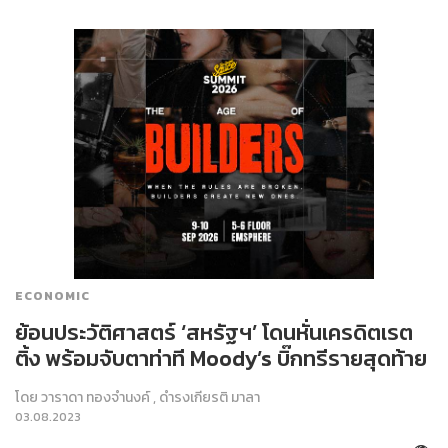
ECONOMIC
ย้อนประวัติศาสตร์ ‘สหรัฐฯ’ โดนหั่นเครดิตเรต
ติ้ง พร้อมจับตาท่าที Moody’s บิ๊กทรีรายสุดท้าย
โดย
วาราดา ทองจำนงค์
,
ดำรงเกียรติ มาลา
03.08.2023