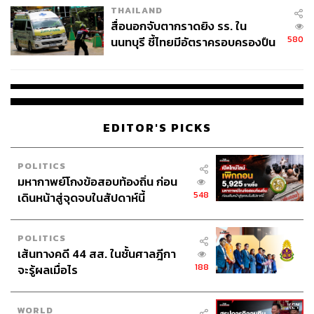
THAILAND
สื่อนอกจับตากราดยิง รร. ใน
580
นนทบุรี ชี้ไทยมีอัตราครอบครองปืน
สูงในระดับต้นของภูมิภาค
EDITOR'S PICKS
POLITICS
มหากาพย์โกงข้อสอบท้องถิ่น ก่อน
548
เดินหน้าสู่จุดจบในสัปดาห์นี้
POLITICS
เส้นทางคดี 44 สส. ในชั้นศาลฎีกา
188
จะรู้ผลเมื่อไร
WORLD