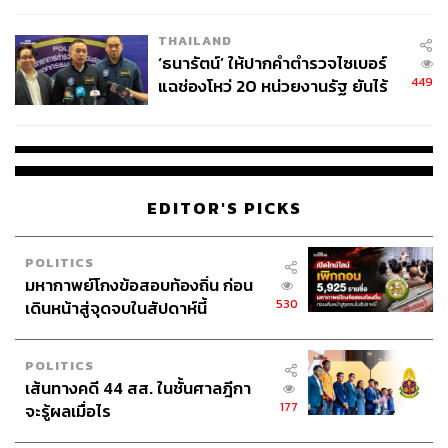
THAILAND
‘ธนารัตน์’ ให้ปากคำตำรวจไซเบอร์
449
แฉช่องโหว่ 20 หน่วยงานรัฐ ยันไร้
นัยทางการเมือง
EDITOR'S PICKS
POLITICS
มหากาพย์โกงข้อสอบท้องถิ่น ก่อน
530
เดินหน้าสู่จุดจบในสัปดาห์นี้
POLITICS
เส้นทางคดี 44 สส. ในชั้นศาลฎีกา
177
จะรู้ผลเมื่อไร