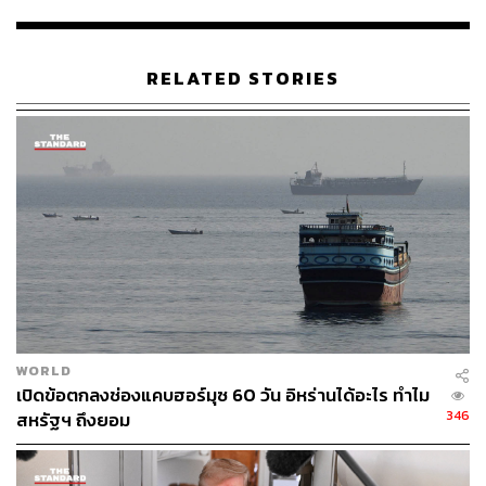
เหลือผู้สูงอายุและเด็กๆ ทั้งนี้ ไม่ได้มีการเปิดเผยแต่อย่างใดว่า
พลเมืองหุ่นยนต์ซาอุดีอาระเบียตัวนี้จะได้รับสิทธิประโยชน์
ครอบคลุมและสวัสดิการทัดเทียมกับมนุษย์ในด้านใดบ้าง
RELATED STORIES
หากแต่หลายๆ ฝ่ายต่างก็รู้สึกกังวลใจไม่ต่างกันที่หุ่นยนต์ได้
กลายเป็นพลเมืองของประเทศใดประเทศหนึ่งเช่นนี้
อ้างอิง:
www.businessinsider.com/sophia-robot-citizenship-i
n-saudi-arabia-the-first-of-its-kind-2017-10
www.dailymail.co.uk/sciencetech/article-5020787/Ro
bot-granted-CITIZENSHIP-Saudi-Arabia-world-first.h
tml?ito=social-twitter_mailonline#ixzz4wd2N2tJO
@elonmusk/Twitter
WORLD
TAGS:
Andrew Ross Sorkin
Robot
Saudi Arabia
เปิดข้อตกลงช่องแคบฮอร์มุซ 60 วัน อิหร่านได้อะไร ทำไม
Future Investment Initiative
David Hanson
Hanson Robotics
346
สหรัฐฯ ถึงยอม