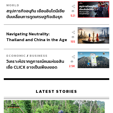
WORLD
สรุปภารกิจอนุทิน เยือนอินโดนีเซีย
521
ขับเคลื่อนการทูตเศรษฐกิจเชิงรุก
ประกาศหุ้นส่วนยุทธศาสตร์ไทย –
อินโดนีเซีย
Navigating Neutrality:
Thailand and China in the Age
155
of a New Global Order
ECONOMIC
/
BUSINESS
วิเคราะห์ปรากฏการณ์คนแห่ขอสิน
2.5K
เชื่อ CLICX อาจเป็นเพียงยอด
ภูเขาน้ำแข็ง ของปัญหาหนี้ครัว
เรือนไทยที่ถูกซุกไว้
LATEST STORIES