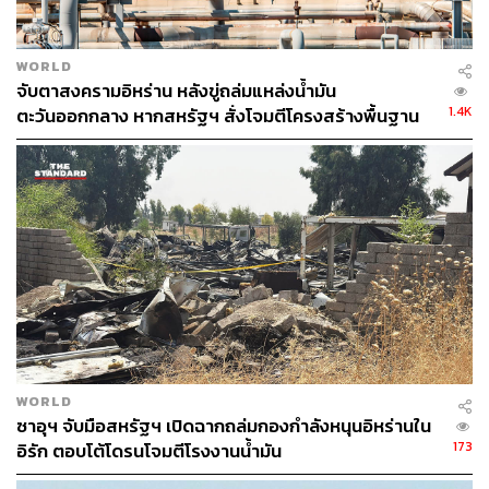
WORLD
จับตาสงครามอิหร่าน หลังขู่ถล่มแหล่งน้ำมัน
1.4K
ตะวันออกกลาง หากสหรัฐฯ สั่งโจมตีโครงสร้างพื้นฐาน
WORLD
ซาอุฯ จับมือสหรัฐฯ เปิดฉากถล่มกองกำลังหนุนอิหร่านใน
173
อิรัก ตอบโต้โดรนโจมตีโรงงานน้ำมัน