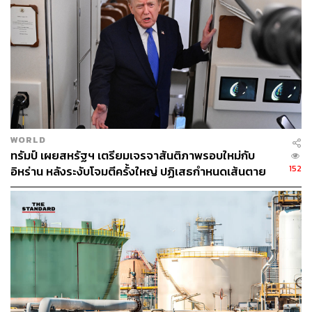
220
ABOUT THE AUTHOR
WORLD
ทรัมป์ เผยสหรัฐฯ เตรียมเจรจาสันติภาพรอบใหม่กับ
ปณชัย อารีเพิ่มพร
152
อิหร่าน หลังระงับโจมตีครั้งใหญ่ ปฏิเสธกำหนดเส้นตาย
นักการตลาดผู้ฝักใฝ่ในแวดวงนวัตกรรมและ
เทคโนโลยี แต่บางทีก็เผลอมีใจให้วัฒนธรรม
บรรลุข้อตกลง
POP อยู่ร่ำไป ใช้เวลาว่างไปกับการเสพศิลป์
และเฝ้ามองปรากฏการณ์ทางสังคม