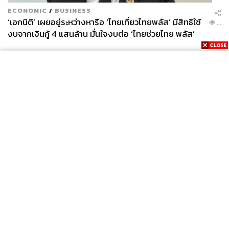
ECONOMIC
/
BUSINESS
‘เอกนิติ’ เผยอยู่ระหว่างหารือ ‘ไทยเที่ยวไทยพลัส’ มีสิทธิใช้
...
งบจากเงินกู้ 4 แสนล้าน มั่นใจงบต่อ ‘ไทยช่วยไทย พลัส’
เฟส 2 มีเพียงพอ
News
Wealth
Pop
Podcast
Video
Now
Opinion
Careers
Events
Privacy
About
Contact
Policy
FOR
ADVERTISING
MEMBERSHIP