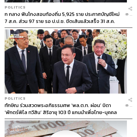
POLITICS
ก กลาง ฟันโกงสอบท้องถิ่น 5,925 ราย ประกาศบัญชีใหม่
...
7 ส.ค. ส่วน 97 ราย รอ ป.ป.ช. ขีดเส้นแล้วเสร็จ 31 ส.ค.
POLITICS
ทักษิณ ร่วมสวดพระอภิธรรมศพ ‘พล.ต.ท. ผ่อน’ บิดา
...
‘พักตร์พิไล ทวีสิน’ สิริอายุ 103 ปี แกนนำเพื่อไทย-บุคคล
หลากวงการร่วมอาลัย