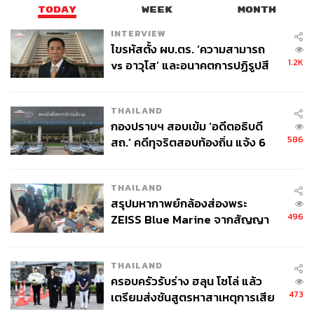
TODAY
WEEK
MONTH
INTERVIEW
ไขรหัสตั้ง ผบ.ตร. ‘ความสามารถ
1.2K
vs อาวุโส’ และอนาคตการปฏิรูปสี
กากี กับ พล.ต.อ. เอก อังสนานนท์
THAILAND
กองปราบฯ สอบเข้ม ‘อดีตอธิบดี
586
สถ.’ คดีทุจริตสอบท้องถิ่น แจ้ง 6
ข้อหาหนัก จ่อชง ป.ป.ช. 12 ส.ค. นี้
THAILAND
สรุปมหากาพย์กล้องส่องพระ
496
ZEISS Blue Marine จากสัญญา
ผลิต 8.3 ล้าน สู่ข้อพิพาท ‘มา
เวลล์ฯ’ ฟ้อง ‘โทน บางแค’ ผิดนัด
THAILAND
จ่ายหนี้-แอบระบุแบรนด์
ครอบครัวรับร่าง ฮลุน โซโล่ แล้ว
473
เตรียมส่งชันสูตรหาสาเหตุการเสีย
ชีวิต