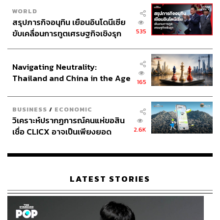
WORLD
สรุปภารกิจอนุทิน เยือนอินโดนีเซีย
535
ขับเคลื่อนการทูตเศรษฐกิจเชิงรุก
ประกาศหุ้นส่วนยุทธศาสตร์ไทย –
อินโดนีเซีย
Navigating Neutrality:
Thailand and China in the Age
165
of a New Global Order
BUSINESS
/
ECONOMIC
วิเคราะห์ปรากฏการณ์คนแห่ขอสิน
2.6K
เชื่อ CLICX อาจเป็นเพียงยอด
ภูเขาน้ำแข็ง ของปัญหาหนี้ครัว
เรือนไทยที่ถูกซุกไว้
LATEST STORIES