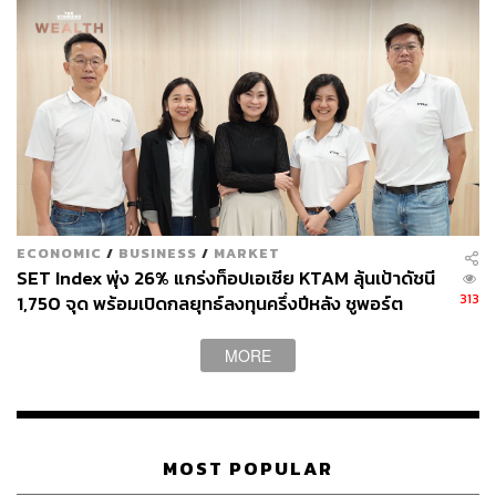
1.6 หมื่นล้านบาทต่อปี
สามารถติดตาม THE STANDARD WEALTH
ผ่านแอปพลิเคชันต่างๆ ที่คุณสะดวกหรือใช้งานอยู่แล้วได้เลย
TAGS:
หุ้นไทย
สภาธุรกิจตลาดทุนไทย (FETCO)
ECONOMIC
/
BUSINESS
/
MARKET
ภาษีขายหุ้น
Transaction Tax
ตลาดหุ้นไทย
SET Index พุ่ง 26% แกร่งท็อปเอเชีย KTAM ลุ้นเป้าดัชนี
313
1,750 จุด พร้อมเปิดกลยุทธ์ลงทุนครึ่งปีหลัง ชูพอร์ต
สมดุลเกาะกระแส AI Supercycle
MORE
MOST POPULAR
38