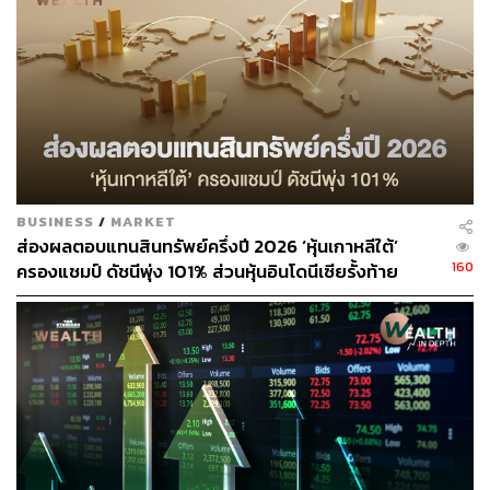
เงินคริปโตตั้งแต่ปลายปีที่แล้วเป็นต้นมาส่งผลกระทบต่อนัก
ลงทุน และจะผันผวนไปอีกระยะ
นอกจากนี้ยังมีวิกฤตเศรษฐกิจที่อาจเกิดขึ้นรออยู่ข้างหน้า ซึ่ง
เริ่มเห็นถึงเค้าลางในบางประเทศ และสภาพคล่องของ
ตลาดหลักทรัพย์ไทยลดลงอย่างต่อเนื่อง เหลือน้อยกว่าครึ่ง
ของก่อนหน้า โดยขอยืนยันว่าช่วงนี้จึงไม่ใช่เวลาที่เหมาะสม
สำหรับเรื่องนี้
BUSINESS
/
MARKET
ส่องผลตอบแทนสินทรัพย์ครึ่งปี 2026 ‘หุ้นเกาหลีใต้’
ทั้งนี้ เมื่อช่วงเที่ยงของวันที่ 29 พฤศจิกายนที่ผ่านมา มีกระแส
160
ครองแชมป์ ดัชนีพุ่ง 101% ส่วนหุ้นอินโดนีเซียรั้งท้าย
ข่าวว่า ที่ประชุม ครม. มีมติเห็นชอบในหลักการเก็บภาษีขาย
ติดลบ 35%
หุ้นในตลาดหลักทรัพย์แห่งประเทศไทยในอัตรา 0.10% โดย
เก็บภาษีจากธุรกรรมการขายหุ้น (Transaction Tax) ในตลาด
หลักทรัพย์ฯ เป็นที่เรียบร้อยแล้วตามที่กระทรวงการคลังเสนอ
มา หลังจากที่ละเว้นการจัดเก็บภาษีดังกล่าวมาราว 30 ปี
โดยแหล่งข่าวระดับสูงของกระทรวงการคลังเปิดเผยกับ THE
STANDARD WEALTH ว่า ขั้นตอนถัดจากนี้จะต้องนำร่าง
กฎหมายที่เกี่ยวข้องส่งต่อสำนักงานกฤษฎีกา เพื่อตรวจร่างฯ