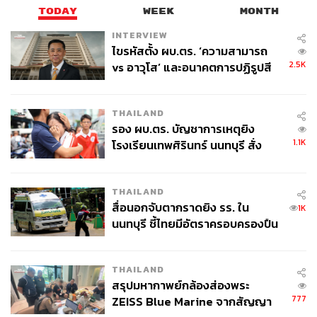
TODAY
WEEK
MONTH
ABOUT THE AUTHOR
INTERVIEW
ไขรหัสตั้ง ผบ.ตร. ‘ความสามารถ
ประลองยุทธ ผงงอย
2.5K
vs อาวุโส’ และอนาคตการปฏิรูปสี
THE STANDARD WEALTH Feature Editor
กากี กับ พล.ต.อ. เอก อังสนานนท์
THAILAND
รอง ผบ.ตร. บัญชาการเหตุยิง
1.1K
โรงเรียนเทพศิรินทร์ นนทบุรี สั่ง
ค้นหา 2 รอบยืนยันไร้คนติดค้าง พบ
ศพปู่-ย่าที่บ้านพักผู้ก่อเหตุ
THAILAND
สื่อนอกจับตากราดยิง รร. ใน
1K
นนทบุรี ชี้ไทยมีอัตราครอบครองปืน
สูงในระดับต้นของภูมิภาค
THAILAND
สรุปมหากาพย์กล้องส่องพระ
777
ZEISS Blue Marine จากสัญญา