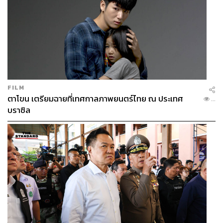
FILM
ตาโขน เตรียมฉายที่เทศกาลภาพยนตร์ไทย ณ ประเทศ
...
บราซิล