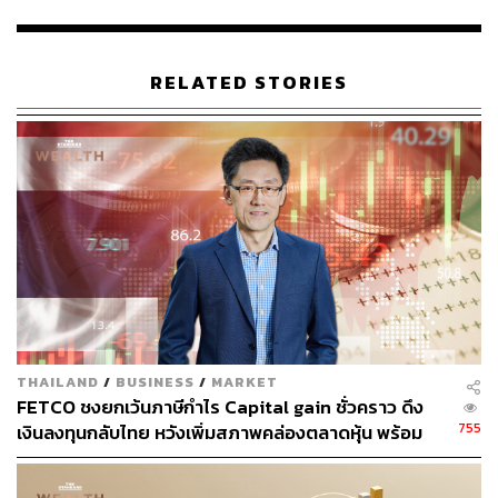
เฉลี่ย 8 หมื่นล้านบาทต่อวัน ขณะที่ตัวเลขมูลค่าการซื้อ-ขาย
เฉลี่ยรวมปัจจุบันค่อนข้างเบาบางเหลือเพียง 3-4 หมื่นล้าน
บาทต่อวัน แม้ยังไม่มีผลกระทบจาก Transaction Tax
RELATED STORIES
อีกทั้งมีผลกระทบต่อนักลงทุนต่างชาติที่ถือเป็นกลุ่มหลักใน
ตลาดหุ้นไทยที่จะมีภาระต้นทุนในการซื้อ-ขายขึ้นจากเดิมถึง
2 เท่า ซึ่งสถานะนักลงทุนต่างชาติที่เพิ่งเริ่มกลับมาซื้อสุทธิใน
ปีนี้เป็นปีแรก จากที่ขายสุทธิหุ้นไทยออกมาอย่างต่อเนื่อง
หลายปี อาจต้องชะงักลงไป
ด้าน กอบศักดิ์ ภูตระกูล ประธานกรรมการสภาธุรกิจตลาด
ทุนไทย (FETCO) โพสต์ข้อความผ่านเฟซบุ๊กว่า ในเรื่องการ
เก็บภาษีขายหุ้นที่ผ่าน ครม. วานนี้ (29 พฤศจิกายน) FETCO
เคยได้ส่งจดหมายเปิดผนึกถึงรัฐมนตรีว่าการกระทรวงการ
คลังเมื่อวันที่ 5 พฤษภาคมที่ผ่านมา และได้ทักท้วงอย่างต่อ
THAILAND
/
BUSINESS
/
MARKET
เนื่องในช่วงที่ผ่านมา
FETCO ชงยกเว้นภาษีกำไร Capital gain ชั่วคราว ดึง
755
เงินลงทุนกลับไทย หวังเพิ่มสภาพคล่องตลาดหุ้น พร้อม
ในช่วงที่ตลาดผันผวนปั่นป่วนอย่างยิ่ง ในสินทรัพย์ต่างๆ ไม่ว่า
อัปเดตความคืบหน้า TISA
จะเป็นหุ้น พันธบัตร ทองคำ ค่าเงิน และสินทรัพย์ใหม่ เช่น