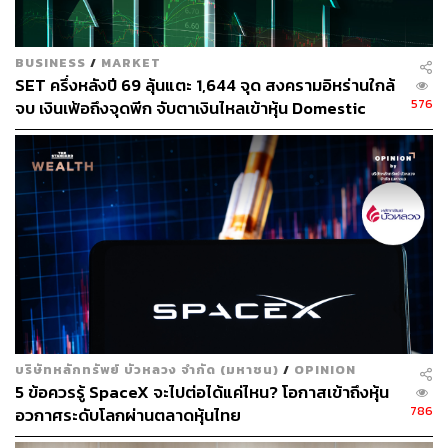
ตามกระบวนการทางกฎหมาย หลังจากนั้นต้องขึ้นทูลเกล้าฯ
ถวายเพื่อให้พระมหากษัตริย์ทรงลงพระปรมาภิไธย เพื่อ
BUSINESS
/
MARKET
เตรียมประกาศในราชกิจจานุเบกษา และจะประกาศช่วง
SET ครึ่งหลังปี 69 ลุ้นแตะ 1,644 จุด สงครามอิหร่านใกล้
เดือนมกราคม-กุมภาพันธ์ 2566 คาดว่าจะมีผลบังคับใช้เริ่ม
576
จบ เงินเฟ้อถึงจุดพีก จับตาเงินไหลเข้าหุ้น Domestic
จัดเก็บ Transaction Tax จริงได้ในช่วงกลางปี 2566 เป็นต้น
Play
ไป
ในช่วงปีแรกที่มีการจัดเก็บ Transaction Tax นั้น อัตราการจัด
เก็บอาจลดลงจากอัตราจริงราว 50% โดยน่าจะเริ่มจัดเก็บใน
อัตรา 0.05% ไปจนถึงสิ้นปี 2566 ซึ่งเป็นไปตามที่ FETCO ยื่น
ขอเสนอมา เพื่อให้ภาคธุรกิจได้มีโอกาสในการปรับตัว
จากนั้นตั้งแต่วันที่ 1 มกราคม 2567 จะกลับมาจัดเก็บในอัตรา
ปกติที่ 0.10% ตามเดิม และจะมีการจัดเก็บภาษีท้องถิ่นเพิ่มอีก
0.01% รวมเป็นอัตราจัดเก็บทั้งสิ้นรวม 0.11%
บริษัทหลักทรัพย์ บัวหลวง จำกัด (มหาชน)
/
OPINION
5 ข้อควรรู้ SpaceX จะไปต่อได้แค่ไหน? โอกาสเข้าถึงหุ้น
ทั้งนี้ คาดว่ากรมสรรพากรจะมีรายได้จาก Transaction Tax
786
อวกาศระดับโลกผ่านตลาดหุ้นไทย
บนสมมติฐานวอลุ่มซื้อปัจจุบันของตลาดอยู่ที่ประมาณ 1.5-