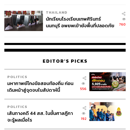
ผลิต 8.3 ล้าน สู่ข้อพิพาท ‘มา
เวลล์ฯ’ ฟ้อง ‘โทน บางแค’ ผิดนัด
THAILAND
จ่ายหนี้-แอบระบุแบรนด์
นักเรียนโรงเรียนเทพศิรินทร์
760
นนทบุรี อพยพเข้ายังพื้นที่ปลอดภัย
ชั่วคราว หลังเหตุใช้อาวุธปืนภายใน
โรงเรียนคลี่คลาย
EDITOR'S PICKS
POLITICS
มหากาพย์โกงข้อสอบท้องถิ่น ก่อน
556
เดินหน้าสู่จุดจบในสัปดาห์นี้
POLITICS
เส้นทางคดี 44 สส. ในชั้นศาลฎีกา
192
จะรู้ผลเมื่อไร