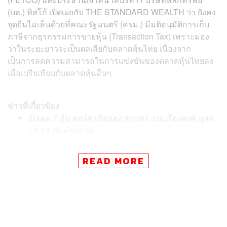
(บล.) ทิสโก้ เปิดเผยกับ THE STANDARD WEALTH ว่า ยังคง
จุดยืนไม่เห็นด้วยที่คณะรัฐมนตรี (ครม.) มีมติอนุมัติการเก็บ
ภาษีจากธุรกรรมการขายหุ้น (Transaction Tax) เพราะมอง
ว่าในระยะยาวจะเป็นผลเสียกับตลาดหุ้นไทย เนื่องจาก
เป็นการลดความสามารถในการแข่งขันของตลาดหุ้นไทยลง
เมื่อเปรียเทียบกับตลาดหุ้นอื่นๆ
ข่าวที่เกี่ยวข้อง
อัปเดต 7 หุ้น พอร์ต เซียนฮง สถาพร งามเรืองพงศ์ มูลค่
า 6.14 พันล้านบาท
สำรวจ 8 หุ้นใหญ่ พอร์ต 6.68 หมื่นล้าน นิติ โอสถานุเค
ราะห์ บอสใหญ่โอสถสภา
READ MORE
แกะพอร์ต 10 หุ้น ในมือ สุระ คณิตทวีกุล เจ้าของ COM
7 มหาเศรษฐีไทย อันดับที่ 49
โดยเฉพาะในช่วงสถานการณ์ปัจจุบันที่ยังไม่เหมาะสม ทั้ง
มูลค่าซื้อโดยรวมของตลาดหุ้นไทยที่ปรับตัวลดลงเบาบาง