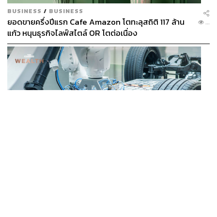
BUSINESS
/
BUSINESS
ยอดขายครึ่งปีแรก Cafe Amazon โตทะลุสถิติ 117 ล้าน
...
แก้ว หนุนธุรกิจไลฟ์สไตล์ OR โตต่อเนื่อง
BUSINESS
/
ECONOMIC
‘เอกนิติ’ เล็งงัดมาตรการใหม่ ลดภาษีสรรพสามิต หวังดึง
...
ผู้ผลิต EV มาตั้งโรงงานในไทย