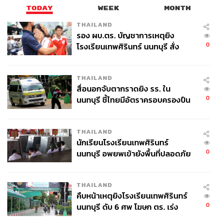
ไม่เพียงเท่านั้น ยังทรงพระราชวินิจฉัยอีกว่า
TODAY
WEEK
MONTH
THAILAND
“…การพระราชพิธีจึงไม่ได้มีประโยชน์อันใด คนที่เข้า
รอง ผบ.ตร. บัญชาการเหตุยิง
กระบวนแห่และหามพระพุทธรูป และพระสงฆ์เดินไปกลาง
0
โรงเรียนเทพศิรินทร์ นนทบุรี สั่ง
ทางก็ล้มลงขาดใจตาย ที่มาถึงบ้านแล้วจึ่งตายก็มีมาก และ
ค้นหา 2 รอบยืนยันไร้คนติดค้าง พบ
ตั้งแต่ตั้งพิธีแล้วโรคนั้นก็ยิ่งกำเริบร้ายแรงหนักขึ้น ด้วย
ศพปู่-ย่าที่บ้านพักผู้ก่อเหตุ
อากาศยิ่งร้อนจัดหนักขึ้นตามธรรมดาฤดู คนทั้งปวงก็พา
THAILAND
กันลงว่า เพราะการพิธีนั้นสู้ผีไม่ได้ ผีมีกำลังมากกว่า…”
สื่อนอกจับตากราดยิง รร. ใน
0
นนทบุรี ชี้ไทยมีอัตราครอบครองปืน
สูงในระดับต้นของภูมิภาค
ดังนั้น จะเห็นได้ว่า ในคำวินิจฉัยของรัชกาลที่ 5 นั้นสะท้อน
ให้เห็นการปะทะกันของวิธีคิดทั้งความเชื่อและแนวคิดสมัย
THAILAND
ใหม่ได้เป็นอย่างดี โดยทรงพยายามอธิบายพระราชพิธีนั้นใน
นักเรียนโรงเรียนเทพศิรินทร์
แง่ของความเป็นเหตุเป็นผล กล่าวถึงการทดลอง การสังเกต
0
นนทบุรี อพยพเข้ายังพื้นที่ปลอดภัย
สภาพอากาศ รวมถึงวิธีการรักษาโรคระบาดที่มองว่า พระ
ชั่วคราว หลังเหตุใช้อาวุธปืนภายใน
ราชพิธีนั้นไม่ได้ช่วยให้โรคระบาดลดลง แต่เป็นการให้กำลัง
โรงเรียนคลี่คลาย
ใจประชาชน อย่างไรก็ตาม ก็ทรงไม่ได้ปฏิเสธความเชื่อเหล่า
THAILAND
นั้นโดยสิ้นเชิง โดยยังกล่าวว่า ผู้คนยังเชื่อว่าผีมีกำลังมากกว่า
คืบหน้าเหตุยิงโรงเรียนเทพศิรินทร์
พิธี
0
นนทบุรี ดับ 6 ศพ โฆษก ตร. เร่ง