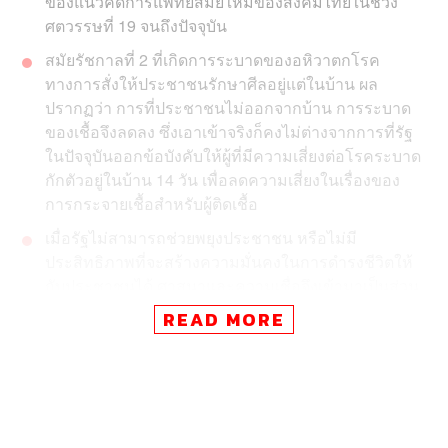
ของแนวคิดการแพทย์สมัยใหม่ของสังคมไทยในช่วง
ศตวรรษที่ 19 จนถึงปัจจุบัน
สมัยรัชกาลที่ 2 ที่เกิดการระบาดของอหิวาตกโรค
ทางการสั่งให้ประชาชนรักษาศีลอยู่แต่ในบ้าน ผล
ปรากฏว่า การที่ประชาชนไม่ออกจากบ้าน การระบาด
ของเชื้อจึงลดลง ซึ่งเอาเข้าจริงก็คงไม่ต่างจากการที่รัฐ
ในปัจจุบันออกข้อบังคับให้ผู้ที่มีความเสี่ยงต่อโรคระบาด
กักตัวอยู่ในบ้าน 14 วัน เพื่อลดความเสี่ยงในเรื่องของ
การกระจายเชื้อสำหรับผู้ติดเชื้อ
เมื่อรัฐไม่สามารถช่วยพยุงประชาชน หรือไม่มี
ประสิทธิภาพที่จะสร้างความมั่นคงในการดำรงชีวิตให้
กับประชาชนได้ ศาสนาและความเชื่อจึงเข้ามาเป็นส่วน
หนึ่งในการทำหน้าที่แทน
READ MORE
ในบรรยากาศตอนนี้จึงปรากฏความเชื่ออะไรหลายๆ
อย่างออกมา ไม่ว่าจะเป็น เหรียญห้อยคอต้านไวรัส
โคโรนา หรือโควิด-19 คาถาป้องกันโรคภัยจากครูบา
บุญชุ่ม (ถ้ำหลวง) หรือแม้แต่คำทำนายทายทักจาก
หมอดูหลายสำนักที่กล่าวถึงภัยพิบัติที่เกิดขึ้น