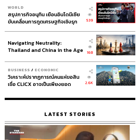
ความไม่มั่นคงในชีวิตของผู้คน ช่องว่างนี้จึงเป็นหน้าที่ของ
WORLD
ศาสนาที่จะทำหน้าที่เติมเต็มในสิ่งที่วิทยาการในโลกใน
สรุปภารกิจอนุทิน เยือนอินโดนีเซีย
ปัจจุบันไม่สามารถให้คำตอบได้
539
ขับเคลื่อนการทูตเศรษฐกิจเชิงรุก
ประกาศหุ้นส่วนยุทธศาสตร์ไทย –
ยกตัวอย่างเช่น กรณีผู้ป่วยมะเร็ง แม้เราจะรู้ว่าวิทยาศาสตร์
อินโดนีเซีย
ช่วยเราได้ แต่กำลังใจเป็นสิ่งหนึ่งที่สำคัญของกลุ่มคนเหล่านี้
Navigating Neutrality:
ศาสนาและความเชื่อจึงเข้ามาทำหน้าที่นี้ ดังนั้นศาสนาและ
Thailand and China in the Age
168
ความเชื่อจึงเป็นหนทางหนึ่งในการช่วยเยียวยาควบคู่กับ
of a New Global Order
วิทยาการทางการแพทย์
BUSINESS
/
ECONOMIC
วิเคราะห์ปรากฏการณ์คนแห่ขอสิน
ไม่เพียงเท่านั้น จากการศึกษาของ อ.นิธิ เอียวศรีวงศ์ เรื่อง
2.6K
เชื่อ CLICX อาจเป็นเพียงยอด
ลัทธิพิธีเสด็จพ่อ ร.5 ยังทำให้เราเห็นอีกว่า นอกจาก
ภูเขาน้ำแข็ง ของปัญหาหนี้ครัว
วิทยาศาสตร์แล้ว รัฐก็มีส่วนสำคัญที่จะช่วยสร้างความมั่นคง
เรือนไทยที่ถูกซุกไว้
ให้กับชีวิตของคนในโลกปัจจุบันด้วย
LATEST STORIES
เมื่อรัฐไม่สามารถช่วยพยุงประชาชนหรือไม่มีประสิทธิภาพที่
จะสร้างความมั่นคงในการดำรงชีวิตให้กับประชาชนได้
ศาสนาและความเชื่อจึงเข้ามาเป็นส่วนหนึ่งในการทำหน้าที่
แทน ลัทธิพิธีเสด็จพ่อ ร.5 จึงเกิดขึ้นมาด้วยเหตุผลนั้น