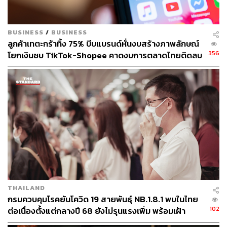
ก็ตาม ในสมัยนั้นรัฐใช้หลักการทางพุทธศาสนาเป็นมาตรการ
ช่วยในการกักตัวผู้คนในอาณาจักรได้เป็นอย่างดี
BUSINESS
/
BUSINESS
ลูกค้าเทตะกร้าทิ้ง 75% บีบแบรนด์หั่นงบสร้างภาพลักษณ์
ภายหลังจากเกิดโรคระบาดในสมัยรัชกาลที่ 2 ยังปรากฏการ
356
โยกเงินซบ TikTok-Shopee คาดงบการตลาดไทยติดลบ
ระบาดของโรคอีกหลายรอบในสมัยต้นรัตนโกสินทร์ โดย
ครั้งแรกในรอบ 14 ปี
โรคระบาดที่สำคัญๆ เช่น อหิวาตกโรค ไข้ทรพิษ และ
กาฬโรค ซึ่งเป็น 3 โรค ที่ทำให้สูญเสียผู้คนไปจำนวนมาก
ไม่เพียงเท่านั้น ยังคงมีการระบาดขึ้นอย่างต่อเนื่อง โดย
เฉพาะอหิวาตกโรคที่เกิดการระบาดขึ้นในสมัยรัชกาลที่ 3
พ.ศ. 2392 ตรงกับการระบาดใหญ่ทั่วโลกครั้งที่ 2 มีคนตาย
5,457 ศพ เฉลี่ยตายวันละ 194 ศพ และเจ้าพระยา
บดินทร์เดชาก็ถึงแก่อนิจกรรมด้วยโรคนี้
ในสมัยรัชกาลที่ 4 เกิดการระบาดขึ้นใน พ.ศ. 2403 ตรงกับ
THAILAND
การระบาดทั่วโลกครั้งที่ 3 และอีก 2 ครั้งใหญ่ในสมัยรัชกาล
กรมควบคุมโรคยันโควิด 19 สายพันธุ์ NB.1.8.1 พบในไทย
ที่ 5 คือระบาดใหญ่ในปีระกา พ.ศ. 2416 ตรงกับการระบาด
102
ต่อเนื่องตั้งแต่กลางปี 68 ยังไม่รุนแรงเพิ่ม พร้อมเฝ้า
ใหญ่ทั่วโรคครั้งที่ 4 และในปีมะเส็ง พ.ศ. 2424
ระวัง-ติดตามใกล้ชิด