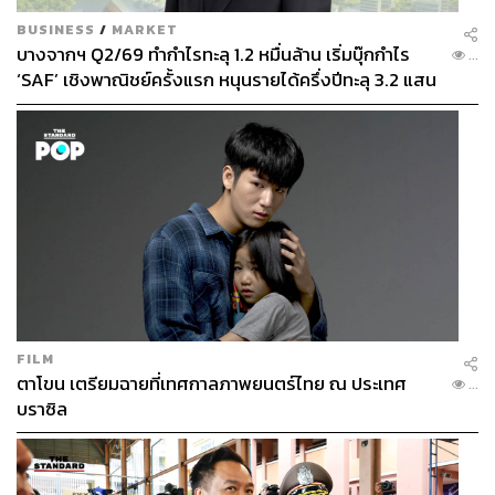
ได้เป็นอย่างดี
BUSINESS
/
MARKET
บางจากฯ Q2/69 ทำกำไรทะลุ 1.2 หมื่นล้าน เริ่มบุ๊กกำไร
...
‘SAF’ เชิงพาณิชย์ครั้งแรก หนุนรายได้ครึ่งปีทะลุ 3.2 แสน
พิสูจน์อักษร: ภาวิกา ขันติศรีสกุล
ล้าน
อ้างอิง:
ทวีศักดิ์ เผือกสม, พิมพ์ครั้งที่ 2, เชื้อโรค ร่างกาย และรัฐ
เวชกรรม ประวัติศาสตร์การแพทย์สมัยใหม่ในสังคม
ไทย, กรุงเทพฯ: Illumination Editions, 2561.
นิธิ เอียวศรีวงศ์, ลัทธิพิธีเสด็จพ่อ ร.5, กรุงเทพฯ: มติชน,
2536.
ค้นวลี “ยักษ์วัดแจ้ง แร้งวัดสระเกศ เปรตวัดสุทัศน์”
พราหมณ์โล้ชิงช้าตกมาตายมีจริงหรือ?, ที่มา
https://w
ww.silpa-mag.com/history/article_30355
FILM
“อาพาธพินาศ” พระราชพิธีโบราณ ที่ในสมัย ร. 2 ใช้
ตาโขน เตรียมฉายที่เทศกาลภาพยนตร์ไทย ณ ประเทศ
...
บรรเทาทุกข์ใจประชาชนยามเกิดโรคระบาด, ที่มา
http
บราซิล
s://www.silpa-mag.com/featured/article_46346
3 โรคระบาดสำคัญของสยาม อหิวาต์, ไข้ทรพิษ,
กาฬโรค ทำแสบกับเราอย่างไรบ้าง, ที่มา