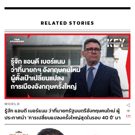
ในประวัติศาสตร์เกี่ยวกับโรคระบาดในสังคมไทยนั้น เราพบ
ว่า ความเชื่อเกี่ยวกับสิ่งศักดิ์สิทธิ์เหล่านี้ปรากฏควบคู่กับการ
เกิดโรคระบาดมาโดยตลอด ทั้งก่อนและหลังการเข้ามาของ
RELATED STORIES
แนวคิดการแพทย์สมัยใหม่ของสังคมไทยในช่วงศตวรรษที่
19 จนถึงปัจจุบัน
ในบันทึกของเจ้าพระยาทิพากรวงศ์ได้บันทึกถึงเหตุการณ์เมื่อ
ครั้งเกิดการระบาดของอหิวาตกโรคในสมัยรัชกาลที่ 2 ซึ่งใน
ยุคนั้นมักจะเรียกว่า โรคห่า ซึ่งเอาเข้าจริงแล้วคำว่า ‘โรคห่า’
ไม่ได้หมายถึงอหิวาตกโรคเท่านั้น คำว่า ‘ห่ากินเมือง’ หรือ
‘โรคห่า’ นั้นหมายถึงการเกิดโรคระบาดที่ทำให้ผู้คนล้มป่วย
ล้มตายเป็นจำนวนมาก โดยไม่ได้เฉพาะเจาะจงมาเป็นโรค
ประเภทใด
ในบันทึกกล่าวว่า สมัยรัชกาลที่ 2 อหิวาตกโรคได้ระบาดขึ้น
WORLD
เมื่อปีมะโรง พ.ศ. 2363 ตรงกับการระบาดทั่วโลกครั้งแรก
รู้จัก แอนดี เบอร์แนม ว่าที่นายกรัฐมนตรีอังกฤษคนใหม่ ผู้
171
ประกาศนำ ‘การเปลี่ยนแปลงครั้งใหญ่สุดในรอบ 40 ปี’ มา
โดยระบาดมากอยู่ราว 2 สัปดาห์ จนทำให้ผู้คนล้มตายกันจน
สู่การเมืองอังกฤษ
เผาไม่ทัน ศพที่ป่าช้าตามวัดสระเกศ วัดบางลาภ วัด
บพิตรพิมุข วัดปทุมคงคา และวัดอื่นๆ ก่ายกันเหมือนกองฟืน