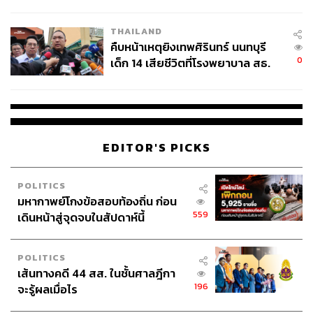
สอบปมขโมยปืนปู่ก่อเหตุ
อย่างไรก็ตาม หากจะกล่าวถึงความเชื่อกับเรื่องโรคระบาด
ในสมัยต้นรัตนโกสินทร์ หลายคนก็พอเข้าใจได้ เนื่องด้วยใน
THAILAND
คืบหน้าเหตุยิงเทพศิรินทร์ นนทบุรี
สมัยนั้นวิธีคิดทางการแพทย์ยังคงเป็นเรื่องใหม่มากในสังคม
0
เด็ก 14 เสียชีวิตที่โรงพยาบาล สธ.
ไทย รวมถึงวิทยาการทางการแพทย์ก็ยังไม่ได้ดีเท่ากับใน
ยืนยันครูเสียชีวิต 5 ราย เจ็บ 22
ปัจจุบัน แต่ทำไมในปัจจุบันความเชื่อต่างๆ เหล่านี้ยังคง
ราย
ปรากฏควบคู่กับเหตุการณ์หรือวิกฤตการณ์ โดยเฉพาะใน
วิกฤตโรคระบาดโควิด-19 ในปัจจุบัน ในโลกยุคโลกาภิวัตน์
ในโลกที่วิทยาศาสตร์ได้สถาปนาอย่างสมบูรณ์แล้วในวิธีคิด
EDITOR'S PICKS
ของคน
อย่างไรก็ตาม แม้ในปัจจุบันนี้วิทยาศาสตร์และแนวคิดความ
POLITICS
เป็นเหตุเป็นผลจะสถาปนาในวิธีคิดส่วนใหญ่ของคนในสังคม
มหากาพย์โกงข้อสอบท้องถิ่น ก่อน
559
แล้ว แต่ก็ปฏิเสธไม่ได้ว่า ศาสนาและความเชื่อก็ยังคงมี
เดินหน้าสู่จุดจบในสัปดาห์นี้
พัฒนาการและยังคงดำรงควบคู่มาด้วยเช่นกัน
POLITICS
เพราะถึงแม้โลกจะพัฒนาไปอย่างไร แต่คนในสังคมก็ยังคงมี
เส้นทางคดี 44 สส. ในชั้นศาลฎีกา
สภาวะความไม่มั่นคงในชีวิตแปรผันไปตามยุคสมัยนั้นๆ และ
196
จะรู้ผลเมื่อไร
ด้วยศาสนาเกิดขึ้นมาเพื่อตอบสนองความคาดหวังจากสภาวะ