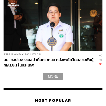
ในช่วงเวลาเดียวกันนั้น แนวความรู้เกี่ยวกับวิทยาศาสตร์
ความเป็นเหตุเป็นผล รวมถึงการแพทย์สมัยใหม่เริ่มเข้ามามี
อิทธิพลกับวิธีคิดของชนชั้นนำสยามในช่วงเวลาด้วยเช่นกัน
โดยเราจะเห็นการปะทะกันของสองความคิดนี้ได้ในความ
เห็นของรัชกาลที่ 5 ที่ทรงพระราชวินิจฉัยเกี่ยวกับพิธีอาพาธ
พินาศที่เกิดขึ้นในสมัยรัชกาลที่ 2 ในพระราชพิธีสิบสองเดือน
ไว้ว่า
“…เมื่อคิดเสาะแสวงหาเหตุผลว่า เกิดขึ้น (โรคระบาด) ด้วย
THAILAND
/
POLITICS
อันใด ก็ไม่สามารถที่จะทราบได้ในเวลานั้น ด้วยมิได้เคย
สธ. ขอประชาชนอย่าตื่นตระหนก หลังพบโควิดกลายพันธุ์
ทดลองสังเกตสังกามาแต่ก่อน ยาที่กินนั้นก็เป็นยาเดาขึ้นใหม่
83
NB.1.8.1 ในประเทศ
กินยาก็ต้องเป็นการลองไปในตัว คนจึงตายมาก จนเห็นกันว่า
ไม่มียาอันใดจะแก้ไขได้ ความคิดที่เชื่อพระผู้สร้างโลก เชื่อผี
MORE
ดีหรือเทวดา เชื่อผีร้ายคือปีศาจ ก็เข้าครอบงำความคิดคนทั้ง
ปวงในเวลานั้น อาพาธพินาศ ซึ่งพระราชพิธีนี้เคยมีมาแต่โบ
กาล และคนส่วนใหญ่เชื่อถือ อาจไม่มีผลทางการแพทย์ แต่ก็
ช่วยระงับความกังวลใจให้แก่ประชาชนในยามทุกข์…”
MOST POPULAR