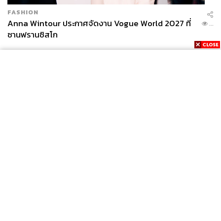
ใหม่” ในภาคเหนือของไทย ชื่นชอบและเป็นติ่ง
FASHION
ครูบาตั้งแต่เด็ก
Anna Wintour ประกาศจัดงาน Vogue World 2027 ที่
...
ซานฟรานซิสโก
News
Wealth
Pop
Podcast
Video
Now
Opinion
Careers
Events
Privacy
About
Contact
Policy
FOR
ADVERTISING
MEMBERSHIP