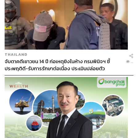
เช่นกัน ย้อนกลับมามองในสถานการณ์ปัจจุบัน เมื่อเกิดการ
ระบาดของโรคโควิด-19 ประชาชนล้มป่วย ล้มตายกันจำนวน
มาก วิทยาศาสตร์ ณ เวลานี้ก็ยังไม่สามารถที่จะเข้ามาแก้ไข
ได้อย่างสมบูรณ์
ไม่เพียงเท่านั้น รัฐยังล้มเหลวและขาดประสิทธิภาพที่จะดูแล
THAILAND
ประชาชนในความปกครอง ไม่มีนโยบายช่วยเหลือ ป้องกัน
จับตาคดีเยาวชน 14 ปี ก่อเหตุยิงในห้าง กรมพินิจฯ ชี้
...
การระบาด ปล่อยให้ประชาชนเผชิญโรคระบาดตาม
ประพฤติดี-รับการรักษาต่อเนื่อง ประเมินปล่อยตัว
ยถากรรม
ดังนั้น ศาสนาและความเชื่อจึงเข้ามาทำหน้าที่นั้น เราจึงจะ
เห็นว่า ในบรรยากาศตอนนี้จึงปรากฏความเชื่ออะไรหลายๆ
อย่างออกมา ไม่ว่าจะเหรียญห้อยคอต้านไวรัสโคโรนา หรือ
โควิด-19 คาถาป้องกันโรคภัยจากครูบาบุญชุ่ม (ถ้ำหลวง)
หรือแม้แต่คำทำนายทายทักจากหมอดูจากหลายสำนักที่
กล่าวถึงภัยพิบัติที่เกิดขึ้น หลายคนจะมองว่าเป็นเรื่องไร้สาระ
แต่ภายใต้ความไร้สาระเหล่านี้ กลับสะท้อนความล้มเหลว
และไร้ประสิทธิภาพในการบริหารจัดการสถานการณ์ของรัฐ