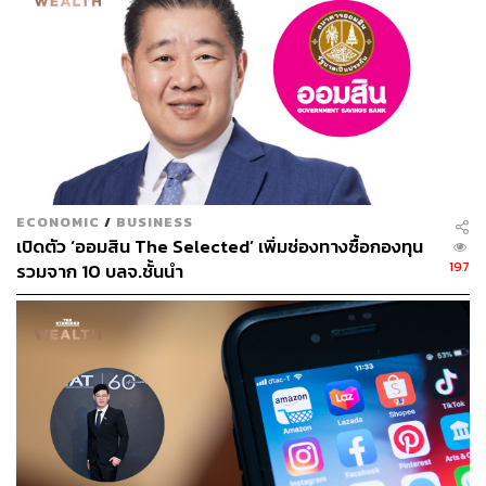
จนกลายเป็นตำนาน ‘แร้งวัดสระเกศ เปรตวัดสุทัศน์’
ในเหตุการณ์ครั้งนั้น รัชกาลที่ 2 โปรดเกล้าฯ ให้จัดพระราช
พิธีที่เรียกกันว่า ‘พิธีอาพาธพินาศ’ ขึ้นในวันจันทร์ เดือนเจ็ด
ขึ้น 11 ค่ำ ให้ยิงปืนใหญ่รอบพระนครคืนยันรุ่ง แล้วอันเชิญ
พระแก้วมรกตและพระบรมธาตุทั้งพระราชาคณะออกแห่
โปรยทรายประพรมน้ำมนต์พระปริตทั้งทางบกทางเรือ
ไม่เพียงเท่านั้น สมเด็จพระเจ้าอยู่หัวก็ทรงศีล ทรงห้ามไม่ให้
ECONOMIC
/
BUSINESS
เปิดตัว ‘ออมสิน The Selected’ เพิ่มช่องทางซื้อกองทุน
พระราชวงศานุวงศ์ ข้าราชการผู้ใหญ่ ผู้น้อย ฝ่ายหน้า ฝ่ายใน
197
รวมจาก 10 บลจ.ชั้นนำ
เข้าเฝ้า ให้งดกิจราชการเสีย และให้ตั้งใจทำบุญสวดมนต์ให้
ทาน
ทางการสั่งให้ประชาชนรักษาศีลอยู่แต่ในบ้าน ผลปรากฏว่า
การที่ประชาชนไม่ออกจากบ้าน การระบาดของเชื้อจึงลดลง
ซึ่งเอาเข้าจริงก็คงไม่ต่างจากการที่รัฐในปัจจุบันออกข้อบังคับ
ให้ผู้ที่มีความเสี่ยงต่อโรคระบาดกักตัวอยู่ในบ้าน 14 วัน เพื่อ
ลดความเสี่ยงในเรื่องของการกระจายเชื้อสำหรับผู้ติดเชื้อ
หรือลดความเสี่ยงที่จะติดเชื้อจากพื้นที่ภายนอก แต่อย่างไร