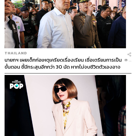
https://www.silpa-mag.com/history/article_24493
TAGS:
โรคอหิวาตกโรค
เชื้อไวรัสโคโรนา
COVID-19
ความเชื่อ
โรคระบาด
THAILAND
นายกฯ เผยเด็กก่อเหตุเครียดเรื่องเรียน เชื่อเตรียมการเป็น
...
ขั้นตอน ชี้มีกระสุนอีกกว่า 30 นัด หากไม่จบชีวิตตัวเองอาจ
สูญเสียเพิ่ม
227
ABOUT THE AUTHOR
ณัฐพงศ์ ดวงแก้ว
อดีตนักศึกษาสาขาวิชาประวัติศาสตร์ คณะ
ศิลปศาสตร์ มหาวิทยาลัยธรรมศาสตร์ ผู้เขียน
วิทยานิพนธ์เรื่อง การศึกษากระแส “ครูบาคติ