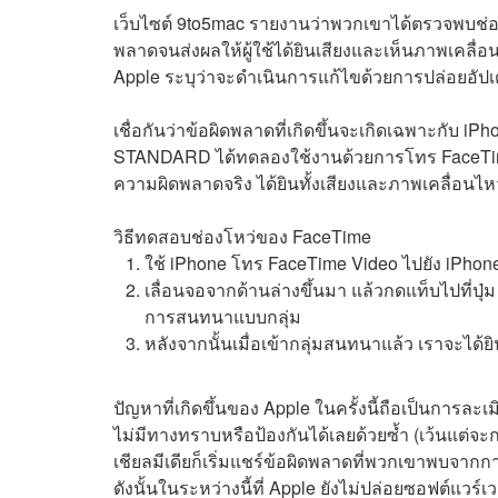
เว็บไซต์ 9to5mac รายงานว่าพวกเขาได้ตรวจพบช่องโ
พลาดจนส่งผลให้ผู้ใช้ได้ยินเสียงและเห็นภาพเคลื่
Apple ระบุว่าจะดำเนินการแก้ไขด้วยการปล่อยอัปเ
เชื่อกันว่าข้อผิดพลาดที่เกิดขึ้นจะเกิดเฉพาะกับ iP
STANDARD ได้ทดลองใช้งานด้วยการโทร FaceTime 
ความผิดพลาดจริง ได้ยินทั้งเสียงและภาพเคลื่อนไหว
วิธีทดสอบช่องโหว่ของ FaceTime
ใช้ iPhone โทร FaceTime Video ไปยัง iPhone 
เลื่อนจอจากด้านล่างขึ้นมา แล้วกดแท็บไปที่ปุ่ม
การสนทนาแบบกลุ่ม
หลังจากนั้นเมื่อเข้ากลุ่มสนทนาแล้ว เราจะได
ปัญหาที่เกิดขึ้นของ Apple ในครั้งนี้ถือเป็นการล
ไม่มีทางทราบหรือป้องกันได้เลยด้วยซ้ำ (เว้นแต่
เชียลมีเดียก็เริ่มแชร์ข้อผิดพลาดที่พวกเขาพบจากก
ดังนั้นในระหว่างนี้ที่ Apple ยังไม่ปล่อยซอฟต์แวร์