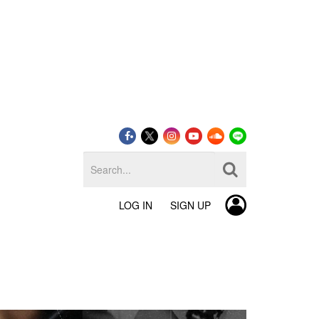
LOG IN
SIGN UP