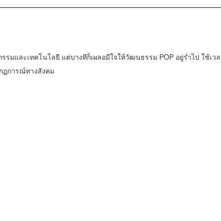
กรรมและเทคโนโลยี แต่บางทีก็เผลอมีใจให้วัฒนธรรม POP อยู่ร่ำไป ใช้เวล
ากฏการณ์ทางสังคม