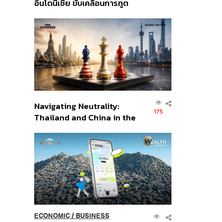
อินโดนีเซีย ขับเคลื่อนการทูต
เศรษฐกิจเชิงรุก ประกาศหุ้น
ส่วนยุทธศาสตร์ไทย –
อินโดนีเซีย
Navigating Neutrality:
175
Thailand and China in the
Age of a New Global
Order
ECONOMIC
/
BUSINESS