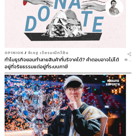
OPINION
/
พิเชฐ เจียรมณีทวีสิน
ทำไมธุรกิจยอมทำลายสินค้าที่บริจาคได้? คำตอบอาจไม่ได้
...
อยู่ที่จริยธรรมแต่อยู่ที่ระบบภาษี