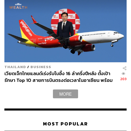
FAA
Boeing
319
THAILAND
/
BUSINESS
เวียตเจ็ทไทยแลนด์เร่งรับโบอิ้ง 16 ลำครึ่งปีหลัง ตั้งเป้า
ABOUT THE AUTHOR
203
รักษา Top 10 สายการบินตรงต่อเวลาในอาเซียน พร้อม
คุมสถิติไม่ต่ำกว่า 80%
ถนัดกิจ จันกิเสน
MORE
Content Creator ประจำกองบรรณาธิการ
THE STANDARD WEALTH ผู้เสพติดโลก
ธุรกิจ การตลาด เทคโนโลยี และชอบสำรวจ
โลกออฟไลน์และออนไลน์มาถอดรหัสความ
เคลื่อนไหวให้เป็นเรื่องเข้าใจง่าย สนุก และได้
ไอเดียใหม่ๆ
MOST POPULAR