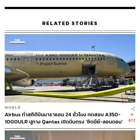
ในขณะเดียวกัน การสืบสวนหาสาเหตุของอุบัติเหตุยังคง
ดำเนินต่อไป โดยคณะกรรมการความปลอดภัยการขนส่ง
RELATED STORIES
แห่งชาติ (NTSB) ได้เปิดเผยผลการสอบสวนเบื้องต้นจาก
เครื่องบันทึกเสียงในห้องนักบิน (CVR) ที่พบว่ามีเสียง
สัญญาณเตือนดังขึ้นประมาณ 37 วินาทีหลังจากที่ลูกเรือเร่ง
เครื่องยนต์เพื่อบินขึ้น
เสียงสัญญาณเตือนนั้นดังต่อเนื่องไปอีก 25 วินาทีจนกระทั่ง
สิ้นสุดการบันทึก ซึ่งเป็นช่วงเวลาที่ลูกเรือพยายามอย่างยิ่งที่
จะควบคุมเครื่องบินขณะที่เครื่องแทบจะไม่ลอยขึ้นจากรันเวย์
โดยที่ปีกซ้ายมีไฟลุกท่วมและเครื่องยนต์ได้หลุดออกไปแล้ว
เจฟฟ์ กุซเซตติ อดีตผู้สืบสวนอุบัติเหตุของรัฐบาลกลาง
WORLD
วิเคราะห์ว่าสัญญาณเตือนดังกล่าวน่าจะเป็นการเตือนเรื่อง
Airbus ทำสถิติบินมาราธอน 24 ชั่วโมง ทดสอบ A350-
ไฟไหม้เครื่องยนต์ “มันเกิดขึ้นในจังหวะที่เครื่องบินน่าจะมี
672
1000ULR ปูทาง Qantas เปิดบินตรง ‘ซิดนีย์-ลอนดอน’
ความเร็วเกินกว่าจุดที่จะสามารถยกเลิกการบินขึ้นและหยุด
ปี 2027
บนรันเวย์ได้อย่างปลอดภัยแล้ว” กุซเซตติ กล่าว “คณะสืบสวน
จำเป็นต้องตรวจสอบอย่างละเอียดถึงทางเลือกที่ลูกเรืออาจมี