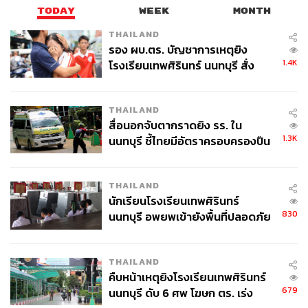
TODAY
WEEK
MONTH
THAILAND
รอง ผบ.ตร. บัญชาการเหตุยิง
1.4K
โรงเรียนเทพศิรินทร์ นนทบุรี สั่ง
ค้นหา 2 รอบยืนยันไร้คนติดค้าง พบ
ศพปู่-ย่าที่บ้านพักผู้ก่อเหตุ
THAILAND
สื่อนอกจับตากราดยิง รร. ใน
1.3K
นนทบุรี ชี้ไทยมีอัตราครอบครองปืน
สูงในระดับต้นของภูมิภาค
THAILAND
นักเรียนโรงเรียนเทพศิรินทร์
830
นนทบุรี อพยพเข้ายังพื้นที่ปลอดภัย
ชั่วคราว หลังเหตุใช้อาวุธปืนภายใน
โรงเรียนคลี่คลาย
THAILAND
คืบหน้าเหตุยิงโรงเรียนเทพศิรินทร์
679
นนทบุรี ดับ 6 ศพ โฆษก ตร. เร่ง