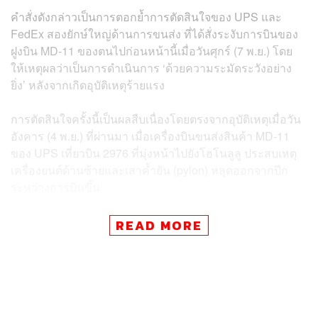
คำสั่งดังกล่าวเป็นการตอกย้ำการตัดสินใจของ UPS และ
FedEx สองยักษ์ใหญ่ด้านการขนส่ง ที่ได้สั่งระงับการบินของ
ฝูงบิน MD-11 ของตนไปก่อนหน้านี้เมื่อวันศุกร์ (7 พ.ย.) โดย
ให้เหตุผลว่าเป็นการดำเนินการ ‘ด้วยความระมัดระวังอย่าง
ยิ่ง’ หลังจากเกิดอุบัติเหตุร้ายแรง
การตัดสินใจครั้งนี้เป็นผลสืบเนื่องโดยตรงจากอุบัติเหตุเมื่อวัน
อังคาร (4 พ.ย.) ที่ผ่านมา เมื่อเครื่องบินขนส่งสินค้า MD-11
ของ UPS เที่ยวบิน 2976 ที่มุ่งหน้าไปยังโฮโนลูลู ประสบเหตุ
เครื่องยนต์ด้านซ้ายและเสาค้ำยัน (pylon) หลุดออกจากปีก
ระหว่างการบินขึ้น
องค์การบริหารการบินแห่งชาติ (FAA) ระบุในคำสั่งว่า
READ MORE
“สภาวะนี้อาจส่งผลให้สูญเสียความสามารถในการบินและลง
จอดอย่างปลอดภัยต่อไป” และเสริมว่าปัญหานี้ “มีแนวโน้มที่
จะเกิดขึ้นหรือพัฒนาในผลิตภัณฑ์อื่นที่มีการออกแบบ
เดียวกัน”