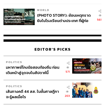
สอบปมขโมยปืนปู่ก่อเหตุ
WORLD
(PHOTO STORY): ย้อนเหตุกราด
561
ยิงในโรงเรียนต่างประเทศ ที่ผู้ก่อ
เหตุเป็นนักเรียน
EDITOR'S PICKS
POLITICS
มหากาพย์โกงข้อสอบท้องถิ่น ก่อน
571
เดินหน้าสู่จุดจบในสัปดาห์นี้
POLITICS
เส้นทางคดี 44 สส. ในชั้นศาลฎีกา
203
จะรู้ผลเมื่อไร