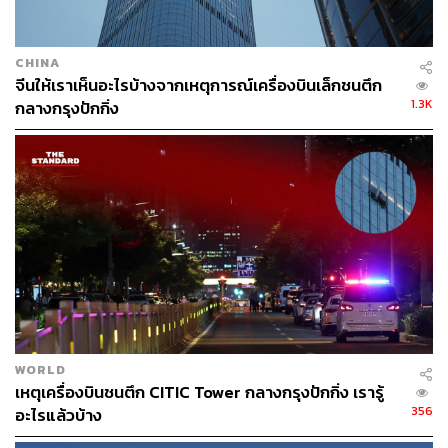
ภาพ :
Stephen Cohen/Getty Images
อ้างอิง:
https://apnews.com/article/ups-plane-crash-explosio
CHINA
n-kentucky-md11-32f96f28019c286031befe6d05bb4
จีนให้เราเห็นอะไรบ้างจากเหตุการณ์เครื่องบินเล็กชนตึก
24f
1.3K
กลางกรุงปักกิ่ง
https://www.wsj.com/us-news/ups-and-fedex-ground-
md-11-fleets-after-deadly-kentucky-plane-crash-9c84
ac2c
สามารถติดตาม THE STANDARD WEALTH
ผ่านแอปพลิเคชันต่างๆ ที่คุณสะดวกหรือใช้งานอยู่แล้วได้เลย
WORLD
เหตุเครื่องบินชนตึก CITIC Tower กลางกรุงปักกิ่ง เรารู้
TAGS:
เครื่องบิน
UPS
NTSB
โศกนาฏกรรม
kentucky
356
อะไรแล้วบ้าง
FedEx
สำนักงานบริหารการบินแห่งชาติของสหรัฐฯ (FAA)