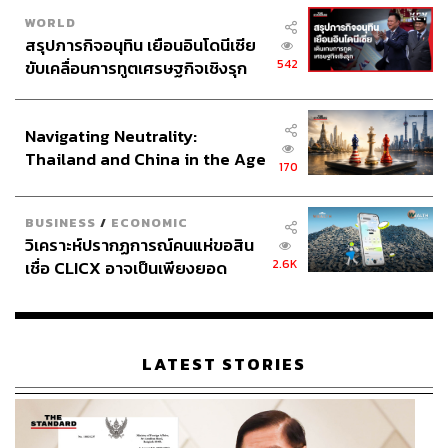
WORLD
สรุปภารกิจอนุทิน เยือนอินโดนีเซีย
542
ขับเคลื่อนการทูตเศรษฐกิจเชิงรุก
ประกาศหุ้นส่วนยุทธศาสตร์ไทย –
อินโดนีเซีย
Navigating Neutrality:
Thailand and China in the Age
170
of a New Global Order
BUSINESS
/
ECONOMIC
วิเคราะห์ปรากฏการณ์คนแห่ขอสิน
2.6K
เชื่อ CLICX อาจเป็นเพียงยอด
ภูเขาน้ำแข็ง ของปัญหาหนี้ครัว
เรือนไทยที่ถูกซุกไว้
LATEST STORIES