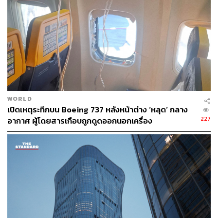
หรือไม่มีในขณะนั้น”
สำหรับเครื่องบินลำที่เกิดเหตุมีอายุ 34 ปี (สร้างในปี 1991)
และเพิ่งผ่านการซ่อมบำรุงนานกว่าหนึ่งเดือนในซานอันโต
นิโอจนถึงกลางเดือนตุลาคม แม้จะยังไม่ชัดเจนว่าเป็นการ
ซ่อมบำรุงในส่วนใด
The Wall Street Journal รายงานว่า เครื่องบินลำนี้ถูก
WORLD
ดัดแปลงจากเครื่องบินโดยสารมาเป็นเครื่องบินขนส่งสินค้า
เปิดเหตุระทึกบน Boeing 737 หลังหน้าต่าง ‘หลุด’ กลาง
ในช่วงทศวรรษ 2000 และในการซ่อมบำรุงครั้งล่าสุดมีการ
227
อากาศ ผู้โดยสารเกือบถูกดูดออกนอกเครื่อง
ระบุว่าพบรอยแตกในถังเชื้อเพลิงและพบการกัดกร่อนตาม
คานโครงสร้างสองจุดในลำตัวเครื่อง
ทั้งนี้ศูนย์คัดแยกพัสดุ UPS Worldport ในเมืองหลุยส์วิลล์ถือ
เป็นศูนย์ที่ใหญ่ที่สุดของบริษัท โดย จิม เมเยอร์ โฆษกของ
UPS กล่าวว่า การปฏิบัติงานของศูนย์ได้กลับมาดำเนินการ
อีกครั้งในคืนวันพุธ (5 พ.ย.)