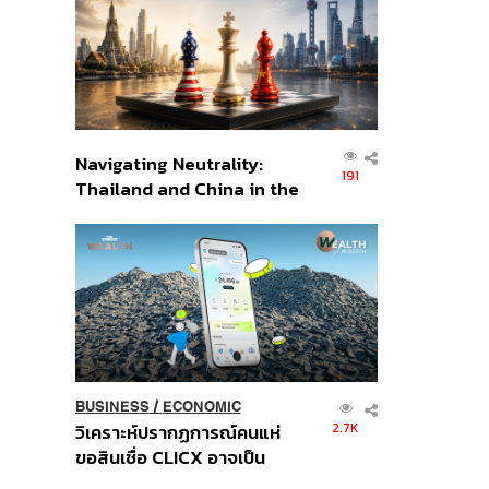
อินโดนีเซีย
Navigating Neutrality:
191
Thailand and China in the
Age of a New Global
Order
BUSINESS
/
ECONOMIC
2.7K
วิเคราะห์ปรากฏการณ์คนแห่
ขอสินเชื่อ CLICX อาจเป็น
เพียงยอดภูเขาน้ำแข็ง ของ