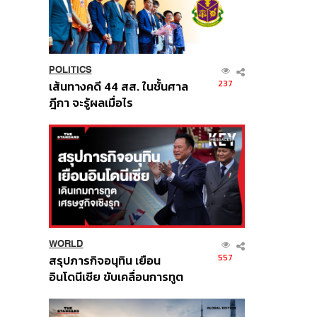
POLITICS
237
เส้นทางคดี 44 สส. ในชั้นศาล
ฎีกา จะรู้ผลเมื่อไร
WORLD
557
สรุปภารกิจอนุทิน เยือน
อินโดนีเซีย ขับเคลื่อนการทูต
เศรษฐกิจเชิงรุก ประกาศหุ้น
ส่วนยุทธศาสตร์ไทย –