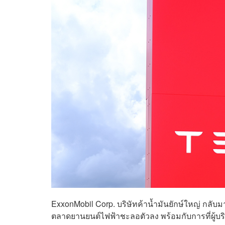
ExxonMobil Corp. บริษัทค้าน้ำมันยักษ์ใหญ่ กลับมาม
ตลาดยานยนต์ไฟฟ้าชะลอตัวลง พร้อมกับการที่ผู้บร