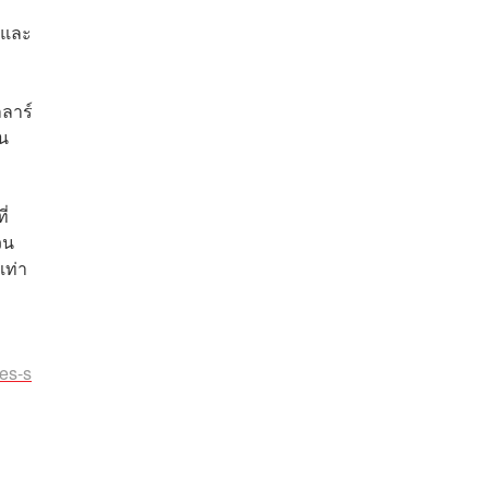
น และ
ลลาร์
็น
ี่
วน
เท่า
es-s