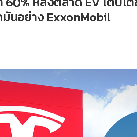
า 60% หลังตลาด EV เติบโตช้
น้ำมันอย่าง ExxonMobil