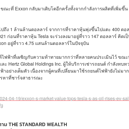
 ขณะที่ Exxon กลับมาเติบโตอีกครั้งทั้งจากกำลังการผลิตที่เพิ่มขึ้
้
ไปถึง 1 ล้านล้านดอลลาร์ จากการที่ราคาหุ้นพุ่งขึ้นไปแตะ 400 ดอ
ก่อนที่ราคาหุ้น Tesla จะร่วงลงมาอยู่ที่ราว 147 ดอลลาร์ คิดเป
on อยู่ที่ราว 4.75 แสนล้านดอลลาร์ในปัจจุบัน
์ไฟฟ้าที่เผชิญกับความท้าทายมากกว่าที่หลายคนประเมินไว้ ขณะท
และ Hertz Global Holdings Inc. ผู้ให้บริการเช่ารถยนต์ กำลังทบท
ย่างเต็มตัว เนื่องจากผู้คนที่เปลี่ยนมาใช้รถยนต์ไฟฟ้ายังไม่มาก
ารหาที่ชาร์จสาธารณะ
24-04-19/exxon-s-market-value-tops-tesla-s-as-oil-rises-ev-sal
Vg
ตาม THE STANDARD WEALTH