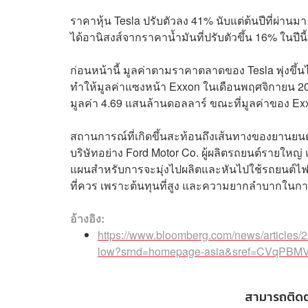
ราคาหุ้น Tesla ปรับตัวลง 41% นับแต่ต้นปีที่ผ่านมา
ได้อานิสงส์จากราคาน้ำมันที่ปรับตัวขึ้น 16% ในปีนี
ก่อนหน้านี้ มูลค่าตามราคาตลาดของ Tesla พุ่งขึ้น
ทำให้มูลค่าแซงหน้า Exxon ในเดือนพฤศจิกายน 2021 
มูลค่า 4.69 แสนล้านดอลลาร์ ขณะที่มูลค่าของ Exx
สถานการณ์ที่เกิดขึ้นสะท้อนถึงเส้นทางของยานยนต
บริษัทอย่าง Ford Motor Co. ผู้ผลิตรถยนต์รายใหญ่ 
แผนสำหรับการจะมุ่งไปผลิตและหันไปใช้รถยนต์ไฟฟ้าอ
ที่ควร เพราะต้นทุนที่สูง และความยากลำบากในก
อ้างอิง:
https://www.bloomberg.com/news/articles/20
low?srnd=homepage-asia&sref=CVqPBM
สามารถติด