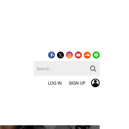
LOG IN
SIGN UP