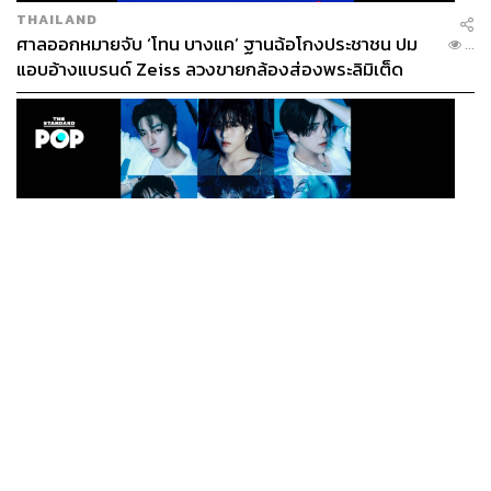
THAILAND
ศาลออกหมายจับ ‘โทน บางแค’ ฐานฉ้อโกงประชาชน ปม
...
แอบอ้างแบรนด์ Zeiss ลวงขายกล้องส่องพระลิมิเต็ด
K-POP
THE BOYZ จะทำกิจกรรมวงต่อไปพร้อมกับสมาชิก 9 คน
...
ภายใต้สังกัดใหม่