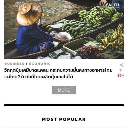
(EXIM BANK)
รักษ์ วรกิจโภคาทร
Green Bond
BCG Economy
Sustain
Sustain Financing
BUSINESS
/
ECONOMIC
77
วิกฤตปุ๋ยเคมีขาดแคลน กระทบความมั่นคงทางอาหารไทย
934
แค่ไหน? ในวันที่ไทยผลิตปุ๋ยเองไม่ได้
ABOUT THE AUTHOR
MORE
วาราดา ทองจำนงค์
Content Creator สำนักข่าว THE
STANDARD WEALTH
MOST POPULAR