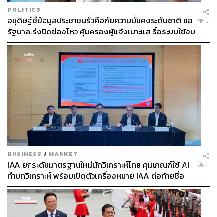
POLITICS
อนุดิษฐ์ชี้ข้อมูลประชาชนรั่วคือภัยความมั่นคงระดับชาติ ขอ
...
รัฐบาลเร่งปิดช่องโหว่ คุ้มครองผู้แจ้งเบาะแส รื้อระบบใช้งบ
ไซเบอร์
BUSINESS
/
MARKET
IAA ยกระดับมาตรฐานใหม่นักวิเคราะห์ไทย คุมเกณฑ์ใช้ AI
...
ทำบทวิเคราะห์ พร้อมเปิดตัวเครื่องหมาย IAA ต่อท้ายชื่อ