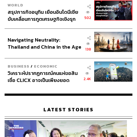
WORLD
สรุปภารกิจอนุทิน เยือนอินโดนีเซีย
502
ขับเคลื่อนการทูตเศรษฐกิจเชิงรุก
ประกาศหุ้นส่วนยุทธศาสตร์ไทย –
อินโดนีเซีย
Navigating Neutrality:
Thailand and China in the Age
138
of a New Global Order
BUSINESS
/
ECONOMIC
วิเคราะห์ปรากฏการณ์คนแห่ขอสิน
2.4K
เชื่อ CLICX อาจเป็นเพียงยอด
ภูเขาน้ำแข็ง ของปัญหาหนี้ครัว
เรือนไทยที่ถูกซุกไว้
LATEST STORIES