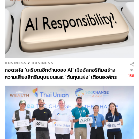
ทั้งนี้ EXIM BANK ได้รับรางวัล Best Green Bond ประเภท
สถาบันการเงินจากเวทีระดับโลก The Asset Triple A
Awards 2022 ที่จัดโดย The Asset นิตยสารการเงินชั้นนำ
แห่งเอเชีย และรางวัล State Owned Enterprise ESG Bond
of the Year จากสมาคมตลาดตราสารหนี้ไทย (The Thai
Bond Market Association: ThaiBMA) จากการออกพันธบัตร
เพื่ออนุรักษ์สิ่งแวดล้อม (Green Bond) จำนวน 2 รุ่น มูลค่า
BUSINESS
/
BUSINESS
รวม 5,000 ล้านบาท ในปี 2565
ถอดรหัส ‘เหรียญอีกด้านของ AI’ เมื่ออัลกอริทึมสร้าง
158
ความเสี่ยงสิทธิมนุษยชนและ ‘ต้นทุนแฝง’ เตือนองค์กร
“ด้วยเป้าหมายสู่การเป็นธนาคารเพื่อการพัฒนาที่ยั่งยืน EXIM
ระวังกับดักอคติเชิงระบบ ก่อนกระทบมูลค่าแบรนด์ระยะ
BANK มุ่งมั่นดำเนินธุรกิจที่สร้างผลตอบแทนให้แก่ทุกภาค
ยาว
ส่วนอย่างยั่งยืน สร้างผลลัพธ์ที่เป็นเลิศให้แก่ลูกค้า ผู้ประกอบ
การ ตลอดจนสังคมและสิ่งแวดล้อม เพื่อส่งต่ออนาคตที่ดีสู่คน
รุ่นหลัง ธนาคารจึงพัฒนารูปแบบการดำเนินธุรกิจและ
ผลิตภัณฑ์ทางการเงินที่เป็นการลงทุนในระยะยาว เพื่อความ
ยั่งยืนของภาคธุรกิจ เสริมสร้างการพัฒนาสังคม และแก้
ปัญหาสิ่งแวดล้อมอย่างจริงจังและต่อเนื่อง โดยใช้ความรู้