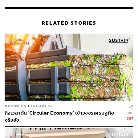
เนื่องกับการพัฒนาเศรษฐกิจชีวภาพ เศรษฐกิจหมุนเวียน และ
เศรษฐกิจสีเขียว (Bio-Circular-Green Economy: BCG
Economy) ไปแล้วประมาณ 30% ของพอร์ตสินเชื่อรวมของ
RELATED STORIES
ธนาคาร หรือประมาณ 50,000 ล้านบาท และตั้งเป้าหมายจะ
ขยายสินเชื่อ BCG ของธนาคารเป็น 1 แสนล้านบาทภายในปี
2570 สนับสนุนการนำพลังงานสะอาดมาใช้พัฒนา
อุตสาหกรรม เพื่อรองรับการอุปโภคบริโภคและการค้าการ
ลงทุนระหว่างประเทศ ลดปัญหาสิ่งแวดล้อม โดยเฉพาะภาวะ
โลกร้อนและการเปลี่ยนแปลงทางสภาพภูมิอากาศที่ทวีความ
รุนแรงขึ้นเรื่อยๆ
การออกพันธบัตรในครั้งนี้จึงตอกย้ำความมุ่งมั่นของ EXIM
BANK ในการบริหารจัดการการเงินอย่างมีความรับผิดชอบ
ตั้งแต่ต้นน้ำถึงปลายน้ำ ขยายผลความร่วมมือระหว่างหน่วย
BUSINESS
/
BUSINESS
งานภาครัฐและภาคเอกชนให้ดำเนินธุรกิจด้วยความรับผิด
ถึงเวลาดัน ‘Circular Economy’ เข้าวงจรเศรษฐกิจ
ชอบต่อสังคมและสิ่งแวดล้อม ตลอดจนเป้าหมายการพัฒนาที่
297
จริงจัง
ยั่งยืนขององค์การสหประชาชาติ นำไปสู่ความร่วมมือระดับ
ชุมชน สังคม และนานาประเทศ เพื่อสร้างโลกที่สะอาดและ
เติบโตอย่างสมดุลในทุกมิติ