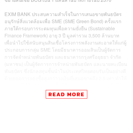
EXIM BANK ประสบความสำเร็จในการเสนอขายพันธบัตร
อนุรักษ์สิ่งแวดล้อมเพื่อ SME (SME Green Bond) ครั้งแรก
ภายใต้กรอบการระดมทุนเพื่อความยั่งยืน (Sustainable
Finance Framework) อายุ 3 ปี มูลค่ารวม 3,500 ล้านบาท
เพื่อนำไปใช้สนับสนุนสินเชื่อโครงการพลังงานสะอาดให้แก่ผู้
ประกอบการกลุ่ม SME โดยมีธนาคารออมสินเป็นผู้จัดการ
การจัดจำหน่ายพันธบัตร และธนาคารกรุงศรีอยุธยา จำกัด
(มหาชน) เป็นผู้จัดการการจำหน่ายพันธบัตร และนายทะเบียน
พันธบัตร ซึ่งนักลงทุนชั้นนำในประเทศไทยตอบรับเป็นอย่างดี
ด้วยยอดการจองซื้อสูงกว่าวงเงินที่เสนอขายถึง 2.5 เท่า ทำให้
ระดมทุนได้ในอัตราดอกเบี้ยที่ดี ท่ามกลางตลาดการเงินที่มี
ความผันผวนและภาวะดอกเบี้ยขาขึ้น ตอกย้ำบทบาทการเป็น
READ MORE
ผู้นำด้านการเงินสีเขียว เติมเต็ม Green Financial Ecosystem
ให้ครบวงจรมากขึ้น
ด้าน ดร.รักษ์ วรกิจโภคาทร กรรมการผู้จัดการ ธนาคารเพื่อ
การส่งออกและนำเข้าแห่งประเทศไทย (EXIM BANK) เปิด