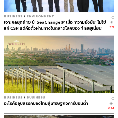
ความเชี่ยวชาญ และจุดแข็ง ตลอดจนเครือข่ายพันธมิตร ใน
การบริหารจัดการการเงินและดำเนินธุรกิจ ที่นำไปสู่การ
พัฒนาอย่างยั่งยืนของประเทศไทยและโลกโดยรวม” ดร.รักษ์
BUSINESS
/
ENVIRONMENT
กล่าว
เจาะกลยุทธ์ 10 ปี ‘SeaChange®’ เมื่อ ‘ความยั่งยืน’ ไม่ใช่
271
แค่ CSR แต่คือตั๋วผ่านทางในตลาดโลกของ ‘ไทยยูเนี่ยน’
สามารถติดตาม THE STANDARD WEALTH
ผ่านแอปพลิเคชันต่างๆ ที่คุณสะดวกหรือใช้งานอยู่แล้วได้เลย
BUSINESS
/
BUSINESS
อะไรคืออุปสรรคของไทยสู่เศรษฐกิจคาร์บอนต่ำ
624
TAGS:
ธนาคารเพื่อการส่งออกและนำเข้าแห่งประเทศไทย