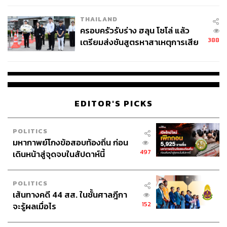
THAILAND
ครอบครัวรับร่าง ฮลุน โซโล่ แล้ว
388
เตรียมส่งชันสูตรหาสาเหตุการเสีย
ชีวิต
EDITOR'S PICKS
POLITICS
มหากาพย์โกงข้อสอบท้องถิ่น ก่อน
497
เดินหน้าสู่จุดจบในสัปดาห์นี้
POLITICS
เส้นทางคดี 44 สส. ในชั้นศาลฎีกา
152
จะรู้ผลเมื่อไร