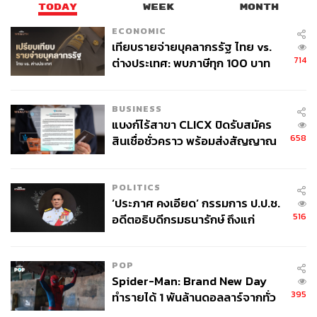
TODAY
WEEK
MONTH
ECONOMIC
เทียบรายจ่ายบุคลากรรัฐ ไทย vs.
714
ต่างประเทศ: พบภาษีทุก 100 บาท
ของคนไทยใช้ไปกับข้าราชการเฉียด
40 บาท
BUSINESS
แบงก์ไร้สาขา CLICX ปิดรับสมัคร
658
สินเชื่อชั่วคราว พร้อมส่งสัญญาณ
เตือนกลุ่มกู้เงินผิดวัตถุประสงค์-ให้
ข้อมูลเท็จ เตรียมดำเนินคดีเด็ดขาด
POLITICS
‘ประภาศ คงเอียด’ กรรมการ ป.ป.ช.
516
อดีตอธิบดีกรมธนารักษ์ ถึงแก่
อนิจกรรม
POP
Spider-Man: Brand New Day
395
ทำรายได้ 1 พันล้านดอลลาร์จากทั่ว
โลกภายใน 6 วัน