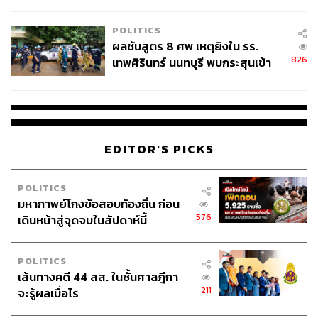
ชั่วคราว หลังเหตุใช้อาวุธปืนภายใน
โรงเรียนคลี่คลาย
POLITICS
ผลชันสูตร 8 ศพ เหตุยิงใน รร.
826
เทพศิรินทร์ นนทบุรี พบกระสุนเข้า
จุดสำคัญ ‘ศีรษะ-หน้าอก’ ครูถูกยิง
4 นัด จากระยะไกล
EDITOR'S PICKS
POLITICS
มหากาพย์โกงข้อสอบท้องถิ่น ก่อน
576
เดินหน้าสู่จุดจบในสัปดาห์นี้
POLITICS
เส้นทางคดี 44 สส. ในชั้นศาลฎีกา
211
จะรู้ผลเมื่อไร