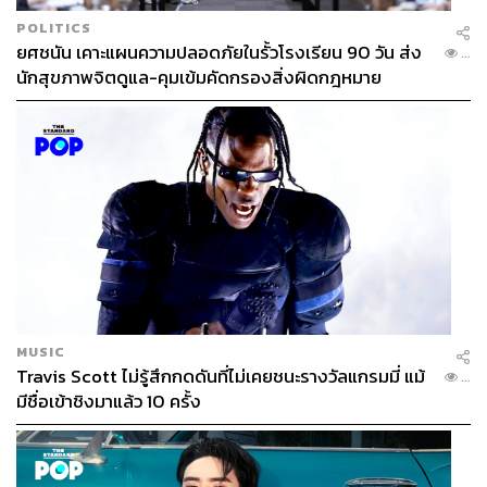
POLITICS
ยศชนัน เคาะแผนความปลอดภัยในรั้วโรงเรียน 90 วัน ส่ง
...
นักสุขภาพจิตดูแล-คุมเข้มคัดกรองสิ่งผิดกฎหมาย
MUSIC
Travis Scott ไม่รู้สึกกดดันที่ไม่เคยชนะรางวัลแกรมมี่ แม้
...
มีชื่อเข้าชิงมาแล้ว 10 ครั้ง