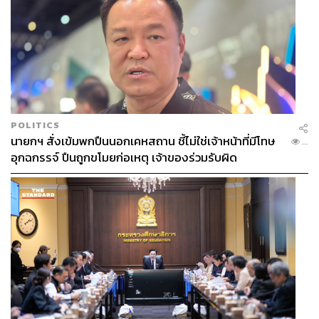
POLITICS
นายกฯ สั่งเข้มพกปืนนอกเคหสถาน ชี้ไม่ใช่เจ้าหน้าที่มีโทษ
...
อุกฉกรรจ์ ปืนถูกขโมยก่อเหตุ เจ้าของร่วมรับผิด