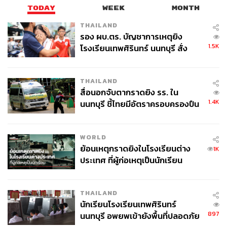
TODAY
WEEK
MONTH
THAILAND
รอง ผบ.ตร. บัญชาการเหตุยิง
1.5K
โรงเรียนเทพศิรินทร์ นนทบุรี สั่ง
ค้นหา 2 รอบยืนยันไร้คนติดค้าง พบ
ศพปู่-ย่าที่บ้านพักผู้ก่อเหตุ
THAILAND
สื่อนอกจับตากราดยิง รร. ใน
1.4K
นนทบุรี ชี้ไทยมีอัตราครอบครองปืน
สูงในระดับต้นของภูมิภาค
WORLD
ย้อนเหตุกราดยิงในโรงเรียนต่าง
1K
ประเทศ ที่ผู้ก่อเหตุเป็นนักเรียน
THAILAND
นักเรียนโรงเรียนเทพศิรินทร์
897
นนทบุรี อพยพเข้ายังพื้นที่ปลอดภัย