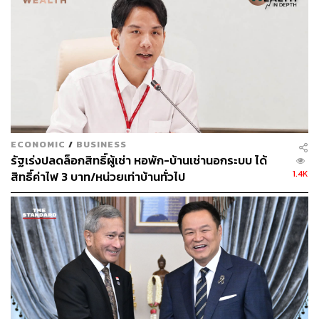
สำนักงานคณะกรรมการกำกับกิจการพลังงาน
คมกฤช ตันตระวาณิชย์
ECONOMIC
/
BUSINESS
92
รัฐเร่งปลดล็อกสิทธิ์ผู้เช่า หอพัก-บ้านเช่านอกระบบ ได้
1.4K
สิทธิ์ค่าไฟ 3 บาท/หน่วยเท่าบ้านทั่วไป
ABOUT THE AUTHOR
เสาวลักษณ์ เขตสูงเนิน
Content Creator THE STANDARD WEALTH