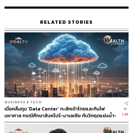
ษ์ใหญ่ ศึกษาผลิตไฟจากไฮโดรเจน-แอมโมเนีย
‘กฟผ.-ธอส.’ เผย ‘โครงการบ้านเบอร์ 5’ ลดค่าไฟฟ้าได้
44 ล้านบาทต่อปี ลดปล่อยก๊าซคาร์บอน 5,300 ตันต่อปี
RELATED STORIES
ตั้งเป้าปี 66-68 สร้างเพิ่ม 5,000 หลัง
‘กลุ่มทุนจากจีน’ ชนะการประมูล ‘เหมืองลิเธียม’ ในโบ
ลิเวีย ประเทศที่มีแร่หายากมากที่สุดในโลก เสริมแต้มต่
อในอุตสาหกรรมยานยนต์ไฟฟ้า
สามารถติดตาม THE STANDARD WEALTH
ผ่านแอปพลิเคชันต่างๆ ที่คุณสะดวกหรือใช้งานอยู่แล้วได้เลย
BUSINESS
/
TECH
เมื่อคลื่นทุน ‘Data Center’ ทะลักเข้าไทยและกินไฟ
1.2K
มหาศาล กรณีศึกษาสิงคโปร์-มาเลเซีย กับวิกฤตแย่งน้ำ-
ไฟ
TAGS:
พลังงาน
ไฟฟ้า