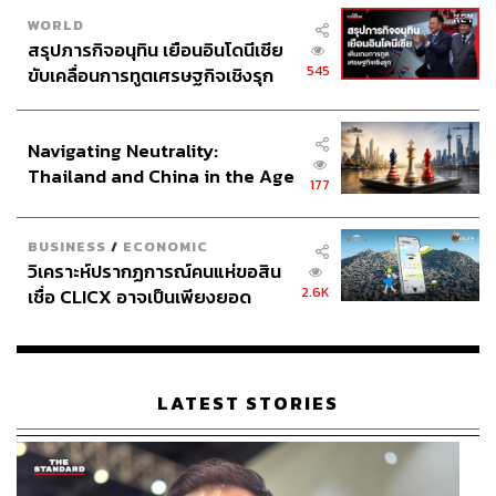
WORLD
สรุปภารกิจอนุทิน เยือนอินโดนีเซีย
545
ขับเคลื่อนการทูตเศรษฐกิจเชิงรุก
ประกาศหุ้นส่วนยุทธศาสตร์ไทย –
อินโดนีเซีย
Navigating Neutrality:
Thailand and China in the Age
177
of a New Global Order
BUSINESS
/
ECONOMIC
วิเคราะห์ปรากฏการณ์คนแห่ขอสิน
2.6K
เชื่อ CLICX อาจเป็นเพียงยอด
ภูเขาน้ำแข็ง ของปัญหาหนี้ครัว
เรือนไทยที่ถูกซุกไว้
LATEST STORIES