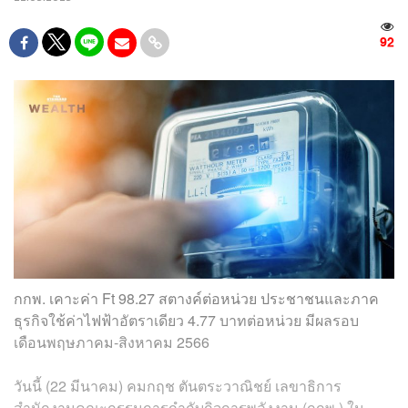
92
กกพ. เคาะค่า Ft 98.27 สตางค์ต่อหน่วย ประชาชนและภาค
ธุรกิจใช้ค่าไฟฟ้าอัตราเดียว 4.77 บาทต่อหน่วย มีผลรอบ
เดือนพฤษภาคม-สิงหาคม 2566
วันนี้ (22 มีนาคม) คมกฤช ตันตระวาณิชย์ เลขาธิการ
สำนักงานคณะกรรมการกำกับกิจการพลังงาน (กกพ.) ใน