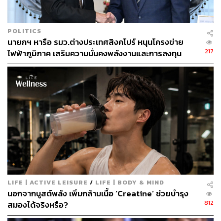
POLITICS
นายกฯ หารือ รมว.ต่างประเทศสิงคโปร์ หนุนโครงข่าย
217
ไฟฟ้าภูมิภาค เสริมความมั่นคงพลังงานและการลงทุน
LIFE | ACTIVE LEISURE
/
LIFE | BODY & MIND
นอกจากบูสต์พลัง เพิ่มกล้ามเนื้อ ‘Creatine’ ช่วยบำรุง
812
สมองได้จริงหรือ?