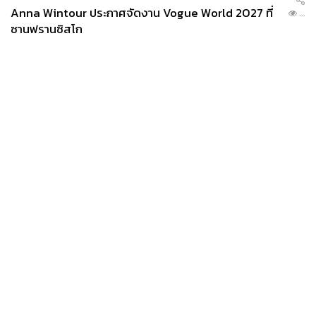
Anna Wintour ประกาศจัดงาน Vogue World 2027 ที่
...
ซานฟรานซิสโก
News
Wealth
Pop
Podcast
Video
Now
Opinion
Careers
Events
Privacy
About
Contact
Policy
FOR
ADVERTISING
MEMBERSHIP