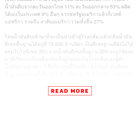
น้ำมันดิบจากตะวันออกไกล 11% ตะวันออกกลาง 53% ผลิต
ได้เองในประเทศ 9% อื่นๆ จากสหรัฐอเมริกาแล้วก็เวสต์
แอฟริกา รวมถึง ลาตินอเมริกา รวมทั้งสิ้น 27%
โดยน้ำมันดิบเข้ามาก็จะเป็นนำเข้าสู่โรงกลั่น แล้วกลั่นน้ำมัน
ดีเซลพื้นฐานได้อยู่ที่ 78.286 ล้านลิตร เป็นดีเซลฐานที่ยังไม่ได้
ผสมไบโอดีเซล (B0) จากน้ำมันดีเซลพื้นฐาน (B0) จะถูกจัดส่ง
มาที่เรียกว่าเป็นสต็อกถังเก็บฐานของในโรงกลั่นและผู้ค้า
น้ำมันตามมาตรา 7 ซึ่งปัจจุบันนี้ในสต็อกถังเก็บน้ำมันดีเซล
พื้นฐานรวมกันทั้งสิ้น 854 ล้านลิตร ณ วันที่ 24 มี.ค. จากถังที่
เก็บน้ำมันดีเซลพื้นฐาน จะมี 3 ส่วนด้วยกัน
READ MORE