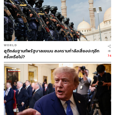
WORLD
ฮูตีถล่มฐานทัพรัฐบาลเยเมน สงครามกำลังเสี่ยงปะทุอีก
74
ครั้งหรือไม่?
โดยที่ผ่านมา ธพ. ได้ดำเนินการออกตรวจการขาดแคลน
น้ำมันเชื้อเพลิงของสถานีบริการทั้งสิ้น 2,649 แห่ง โดยเจ้า
หน้าที่กรมธุรกิจพลังงาน และสำนักงานพลังงานจังหวัด พบ
ว่า มีการปิดบริการ
เนื่องจากขาดแคลนน้ำมันเชื้อเพลิง จำนวน 247 แห่ง คิดเป็น
9.1% เปิดให้บริการแต่น้ำมันบางชนิดหมด หรือใกล้หมด
1,912 แห่ง คิดเป็น 72.2% และเปิดให้บริการมีน้ำมันเพียงพอ
จำหน่าย 496 แห่ง คิดเป็น 18.7% ซึ่งสาเหตุหลักๆ มาจาก