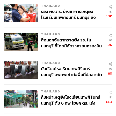
THAILAND
รอง ผบ.ตร. บัญชาการเหตุยิง
TAGS:
สราวุธ แก้วตาทิพย์
USA
กรมธุรกิจพลังงาน
Iran
1.3K
โรงเรียนเทพศิรินทร์ นนทบุรี สั่ง
ไบโอดีเซล
กระทรวงพลังงาน
Energy Shock
ค้นหา 2 รอบยืนยันไร้คนติดค้าง พบ
Middle East
Diesel
ปั๊มน้ำมัน
น้ำมัน
โรงกลั่น
ศพปู่-ย่าที่บ้านพักผู้ก่อเหตุ
วิกฤตพลังงาน
THAILAND
สื่อนอกจับตากราดยิง รร. ใน
1.2K
นนทบุรี ชี้ไทยมีอัตราครอบครองปืน
สูงในระดับต้นของภูมิภาค
THAILAND
นักเรียนโรงเรียนเทพศิรินทร์
811
นนทบุรี อพยพเข้ายังพื้นที่ปลอดภัย
254
ชั่วคราว หลังเหตุใช้อาวุธปืนภายใน
โรงเรียนคลี่คลาย
THAILAND
ABOUT THE AUTHOR
คืบหน้าเหตุยิงโรงเรียนเทพศิรินทร์
664
นนทบุรี ดับ 6 ศพ โฆษก ตร. เร่ง
เสาวลักษณ์ เขตสูงเนิน
สอบปมขโมยปืนปู่ก่อเหตุ
Content Creator THE STANDARD WEALTH