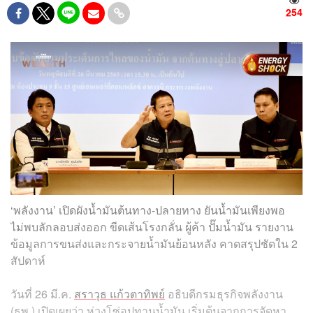
254
‘พลังงาน’ เปิดผังน้ำมันต้นทาง-ปลายทาง ยันน้ำมันเพียงพอ
ไม่พบลักลอบส่งออก ขีดเส้นโรงกลั่น ผู้ค้า ปั๊มน้ำมัน รายงาน
ข้อมูลการขนส่งและกระจายน้ำมันย้อนหลัง คาดสรุปชัดใน 2
สัปดาห์
วันที่ 26 มี.ค.
สราวุธ แก้วตาทิพย์
อธิบดีกรมธุรกิจพลังงาน
(ธพ.) เปิดเผยว่า ห่วงโซ่อุปทานน้ำมัน เริ่มต้นจากการจัดหา