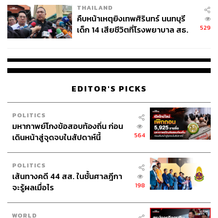
THAILAND
คืบหน้าเหตุยิงเทพศิรินทร์ นนทบุรี
529
เด็ก 14 เสียชีวิตที่โรงพยาบาล สธ.
ยืนยันครูเสียชีวิต 5 ราย เจ็บ 22
ราย
EDITOR'S PICKS
POLITICS
มหากาพย์โกงข้อสอบท้องถิ่น ก่อน
564
เดินหน้าสู่จุดจบในสัปดาห์นี้
POLITICS
เส้นทางคดี 44 สส. ในชั้นศาลฎีกา
198
จะรู้ผลเมื่อไร
WORLD