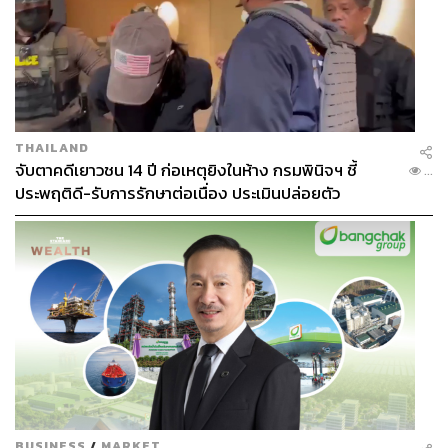
THAILAND
จับตาคดีเยาวชน 14 ปี ก่อเหตุยิงในห้าง กรมพินิจฯ ชี้
...
ประพฤติดี-รับการรักษาต่อเนื่อง ประเมินปล่อยตัว
BUSINESS
/
MARKET