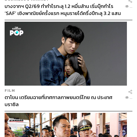
บางจากฯ Q2/69 ทำกำไรทะลุ 1.2 หมื่นล้าน เริ่มบุ๊กกำไร
...
‘SAF’ เชิงพาณิชย์ครั้งแรก หนุนรายได้ครึ่งปีทะลุ 3.2 แสน
ล้าน
FILM
ตาโขน เตรียมฉายที่เทศกาลภาพยนตร์ไทย ณ ประเทศ
...
บราซิล