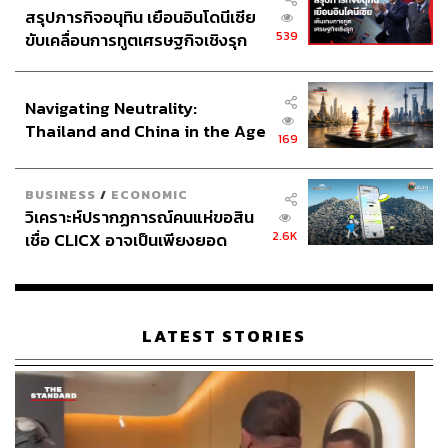
สรุปภารกิจอนุทิน เยือนอินโดนีเซีย
539
ขับเคลื่อนการทูตเศรษฐกิจเชิงรุก
ประกาศหุ้นส่วนยุทธศาสตร์ไทย –
อินโดนีเซีย
Navigating Neutrality:
Thailand and China in the Age
169
of a New Global Order
BUSINESS
/
ECONOMIC
วิเคราะห์ปรากฏการณ์คนแห่ขอสิน
2.6K
เชื่อ CLICX อาจเป็นเพียงยอด
ภูเขาน้ำแข็ง ของปัญหาหนี้ครัว
เรือนไทยที่ถูกซุกไว้
LATEST STORIES