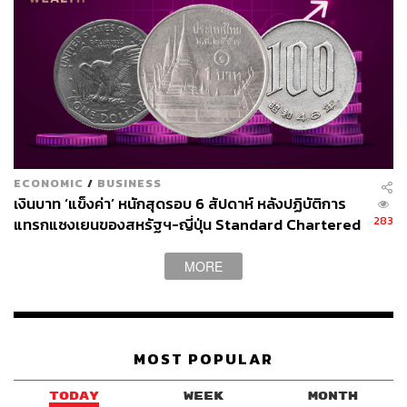
ทาง”
ในส่วนของรถบรรทุกน้ำมัน ที่รับน้ำมันจากจ็อบเบอร์ไปส่งยัง
โรงงานอุตสาหกรรม ปั๊มน้ำมัน และปั๊มน้ำมัน อิสระ หรือปั๊ม
หลอด โครงการงานก่อสร้าง กรมก็จะไปไล่ดูว่าต้นทางการ
ขนส่งน้ำมันไปยังจุดส่งมอบปลายทางเหล่านี้ว่ามีการรั่วไหล
อย่างไร เพื่อตรวจสอบหาความผิดปกติ
“ยอมรับว่าสงครามสหรัฐฯ-อิหร่าน รอบนี้ ที่นำไปสู่การปิด
ECONOMIC
/
BUSINESS
ช่องแคบฮอร์มุซ เป็นวิกฤตรุนแรงแบบที่ไม่เคยเกิดขึ้นมาก่อน
เงินบาท ‘แข็งค่า’ หนักสุดรอบ 6 สัปดาห์ หลังปฏิบัติการ
สำหรับการขนถ่ายน้ำมันจากแหล่งพลังงาน แม้ว่ากระทรวง
283
แทรกแซงเยนของสหรัฐฯ-ญี่ปุ่น Standard Chartered
จะมีการซ้อมแผนรับมือวิกฤตพลังงานเป็นประจำทุกปี แต่
เปิดเป้าสิ้นปีนี้จ่อแข็งต่อแตะ 32.50 บาทต่อดอลลาร์
วิกฤตครั้งนี้รุนแรง”
MORE
สามารถติดตาม THE STANDARD WEALTH
ผ่านแอปพลิเคชันต่างๆ ที่คุณสะดวกหรือใช้งานอยู่แล้วได้เลย
MOST POPULAR
TODAY
WEEK
MONTH