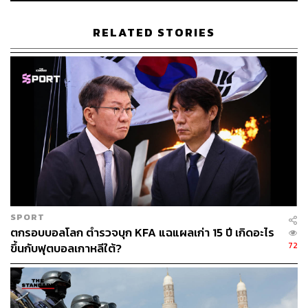
B7 ที่พร้อมที่จะจำหน่ายให้กับประชาชน โดยจะกระจายไป
RELATED STORIES
ใน 3 ส่วน
ส่วนที่ 1 เป็นขายตรงจากโรงกลั่น หรือผู้ค้าน้ำมันตามมาตรา
7 ไปยังสถานีบริการ ภาคอุตสาหกรรม ราชการและ
รัฐวิสาหกิจ ขนส่ง
ส่วนที่ 2 จัดส่งโดยรถไฟ เรือ และรถบรรทุก ไปยังคลังภูมิภาค
ของผู้ค้าหลัก (ผู้ค้าน้ำมันตามมาตรา 7) ส่งต่อไปยังภาคส่วน
อื่น ๆ โดยเฉพาะสถานีบริการเช่นเดียวกันกับส่วนที่ 1
ส่วนที่ 3 การจำหน่ายให้กับผู้ค้าน้ำมันตามมาตรา 10
(Jobber) ปริมาณ 6.337 ล้านลิตร ซึ่งเมื่อรวม กับปริมาณที่
SPORT
จำหน่ายข้างต้น อยู่ที่ 79.42 ล้านลิตร เป็นปริมาณน้ำมันดีเซล
ตกรอบบอลโลก ตำรวจบุก KFA แฉแผลเก่า 15 ปี เกิดอะไร
ที่จำหน่ายในประเทศ รวมทั้งสิ้น 85.757 ล้านลิตร (ณ 24
72
ขึ้นกับฟุตบอลเกาหลีใต้?
มีนาคม 2569)