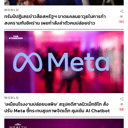
ความต้องการน้ำมันสูงขึ้น 45.7% ผู้ค้าน้ำมันจัดสรรให้ลดลง
WORLD
40% รถขนส่งน้ำมันไม่เพียงพอ 7.496 และคลังน้ำมันไม่มี
ทรัมป์ปฏิเสธข่าวลือสหรัฐฯ ขาดแคลนอาวุธในการทำ
สินค้า 6.8%
101
สงครามกับอิหร่าน เผยกำลังล่าตัวคนปล่อยข่าว
อยู่ระหว่างขอข้อมูลย้อนหลัง
สราวุธ ย้ำว่า ขณะนี้กรมอยู่ระหว่างติดตาม ตรวจสอบข้อมูล
การขนส่งและกระจายน้ำมัน เพื่อรวบรวมแดชบอร์ด พร้อม
บริหารจัดการเร่งกระจายน้ำมันให้เพียงพอต่อความต้องการ
ในทุกพื้นที่อย่างทั่วถึงทั้งประเทศ คาดว่าจะมีความชัดเจน
ภายใน 2 สัปดาห์
WORLD
“กรมอยู่ระหว่างขอข้อมูลย้อนหลังไปยังโรงกลั่น ผู้ค้ามาตรา
‘เหมือนโรงงานปล่อยมลพิษ’ สรุปคดีศาลนิวเม็กซิโก สั่ง
7 (ปั๊มน้ำมัน) และมาตรา 10 (จ็อบเบอร์) ตั้งแต่วันที่ 1 ก.พ.ที่
58
ปรับ Meta ชี้กระทบสุขภาพจิตเด็ก คุมเข้ม AI Chatbot
ผ่านมาจนถึงปัจจุบัน เพื่อตรวจสอบข้อมูลว่าปริมาณน้ำมันใน
ตลาดหายหรือรั่วไหลไปอยู่จุดใดบ้าง ตั้งแต่ต้นทางจนถึงปลาย