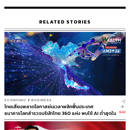
ราคาค่าไฟฟ้าที่ไม่แพงและสามารถเข้าถึงได้เป็นจุดเริ่มต้นที่
สำคัญสำหรับการพัฒนาทางสังคมและเศรษฐกิจในประเทศ
เศรษฐกิจเกิดใหม่ แต่จำเป็นต้องมีวิธีแก้ปัญหาใหม่เพื่อหลีก
RELATED STORIES
เลี่ยง ‘รูปแบบการเติบโตที่ปล่อยมลพิษมาก’ เพื่อให้สามารถ
ลดควบคุมการปล่อยก๊าซเรือนกระจกให้ได้ตามเป้าหมายในปี
2050
ผู้นำคนใหม่ของธนาคารโลกยังให้คำมั่นว่าจะทำงานอย่าง
ใกล้ชิดกับบรรดาธนาคารและองค์กรเพื่อการพัฒนาอื่นๆ
อย่างใกล้ชิด เพื่อให้บรรลุความต้องการหลายอย่างในการ
รับมือกับการเปลี่ยนแปลงทางสภาพภูมิอากาศ
อ้างอิง:
https://www.channelnewsasia.com/business/world-b
ECONOMIC
/
BUSINESS
ank-must-drive-private-investment-climate-transition-
ไทยเสี่ยงพลาดโอกาสย่นเวลาพลิกฟื้นประเทศ
banga-3554826
642
ธนาคารโลกสำรวจบริษัทไทย 360 แห่ง พบใช้ AI ต่ำสุดใน
กลุ่ม ตามหลังเคนยาและไนจีเรียเกือบ 4 เท่า