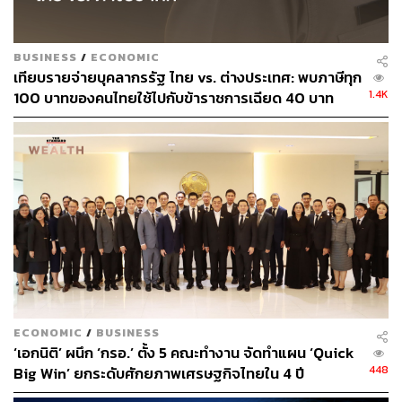
THE STANDARD WEALTH
สำนักข่าวเศรษฐกิจ ธุรกิจ และการลงทุน โดย
ทีมข่าว THE STANDARD
BUSINESS
/
ECONOMIC
เทียบรายจ่ายบุคลากรรัฐ ไทย vs. ต่างประเทศ: พบภาษีทุก
1.4K
100 บาทของคนไทยใช้ไปกับข้าราชการเฉียด 40 บาท
ECONOMIC
/
BUSINESS
‘เอกนิติ’ ผนึก ‘กรอ.’ ตั้ง 5 คณะทำงาน จัดทำแผน ‘Quick
448
Big Win’ ยกระดับศักยภาพเศรษฐกิจไทยใน 4 ปี