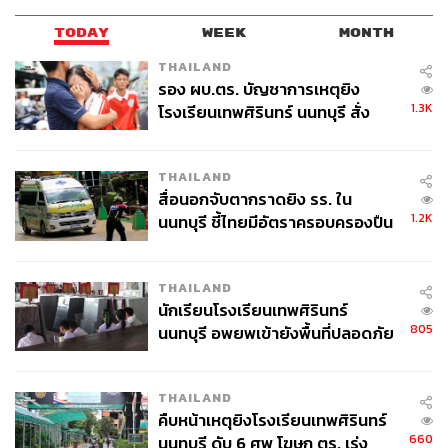
TODAY
WEEK
MONTH
THAILAND
รอง ผบ.ตร. บัญชาการเหตุยิง
1.3K
โรงเรียนเทพศิรินทร์ นนทบุรี สั่ง
ค้นหา 2 รอบยืนยันไร้คนติดค้าง พบ
ศพปู่-ย่าที่บ้านพักผู้ก่อเหตุ
THAILAND
สื่อนอกจับตากราดยิง รร. ใน
1.2K
นนทบุรี ชี้ไทยมีอัตราครอบครองปืน
สูงในระดับต้นของภูมิภาค
THAILAND
นักเรียนโรงเรียนเทพศิรินทร์
805
นนทบุรี อพยพเข้ายังพื้นที่ปลอดภัย
ชั่วคราว หลังเหตุใช้อาวุธปืนภายใน
โรงเรียนคลี่คลาย
THAILAND
คืบหน้าเหตุยิงโรงเรียนเทพศิรินทร์
660
นนทบุรี ดับ 6 ศพ โฆษก ตร. เร่ง