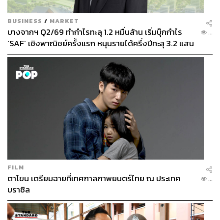
BUSINESS
/
MARKET
บางจากฯ Q2/69 ทำกำไรทะลุ 1.2 หมื่นล้าน เริ่มบุ๊กกำไร
...
‘SAF’ เชิงพาณิชย์ครั้งแรก หนุนรายได้ครึ่งปีทะลุ 3.2 แสน
ล้าน
FILM
ตาโขน เตรียมฉายที่เทศกาลภาพยนตร์ไทย ณ ประเทศ
...
บราซิล