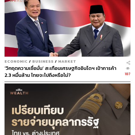
สามารถติดตาม THE STANDARD WEALTH
ผ่านแอปพลิเคชันต่างๆ ที่คุณสะดวกหรือใช้งานอยู่แล้วได้เลย
TAGS:
ภาคเอกชน
World Bank
ธนาคารโลก
การเปลี่ยนแปลงสภาพภูมิอากาศ
Ajay Banga
ECONOMIC
/
BUSINESS
/
MARKET
‘วิกฤตความเชื่อมั่น’ สะเทือนเศรษฐกิจอินโดฯ เป้าการค้า
187
2.3 หมื่นล้าน ไทยจะไปถึงหรือไม่?
78
ABOUT THE AUTHOR