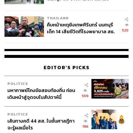
สอบปมขโมยปืนปู่ก่อเหตุ
THAILAND
คืบหน้าเหตุยิงเทพศิรินทร์ นนทบุรี
520
เด็ก 14 เสียชีวิตที่โรงพยาบาล สธ.
ยืนยันครูเสียชีวิต 5 ราย เจ็บ 22
ราย
EDITOR'S PICKS
POLITICS
มหากาพย์โกงข้อสอบท้องถิ่น ก่อน
559
เดินหน้าสู่จุดจบในสัปดาห์นี้
POLITICS
เส้นทางคดี 44 สส. ในชั้นศาลฎีกา
196
จะรู้ผลเมื่อไร