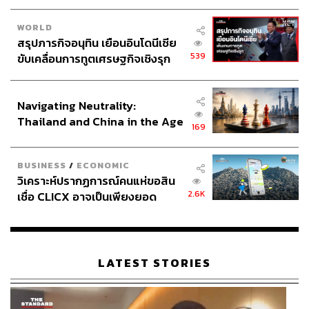
WORLD
สรุปภารกิจอนุทิน เยือนอินโดนีเซีย
539
ขับเคลื่อนการทูตเศรษฐกิจเชิงรุก
ประกาศหุ้นส่วนยุทธศาสตร์ไทย –
อินโดนีเซีย
Navigating Neutrality:
Thailand and China in the Age
169
of a New Global Order
BUSINESS
/
ECONOMIC
วิเคราะห์ปรากฏการณ์คนแห่ขอสิน
2.6K
เชื่อ CLICX อาจเป็นเพียงยอด
ภูเขาน้ำแข็ง ของปัญหาหนี้ครัว
เรือนไทยที่ถูกซุกไว้
LATEST STORIES