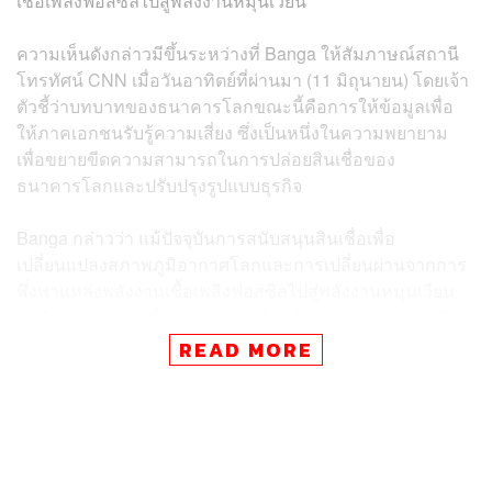
เชื้อเพลิงฟอสซิลไปสู่พลังงานหมุนเวียน
ความเห็นดังกล่าวมีขึ้นระหว่างที่ Banga ให้สัมภาษณ์สถานี
โทรทัศน์ CNN เมื่อวันอาทิตย์ที่ผ่านมา (11 มิถุนายน) โดยเจ้า
ตัวชี้ว่าบทบาทของธนาคารโลกขณะนี้คือการให้ข้อมูลเพื่อ
ให้ภาคเอกชนรับรู้ความเสี่ยง ซึ่งเป็นหนึ่งในความพยายาม
เพื่อขยายขีดความสามารถในการปล่อยสินเชื่อของ
ธนาคารโลกและปรับปรุงรูปแบบธุรกิจ
Banga กล่าวว่า แม้ปัจจุบันการสนับสนุนสินเชื่อเพื่อ
เปลี่ยนแปลงสภาพภูมิอากาศโลกและการเปลี่ยนผ่านจากการ
พึ่งพาแหล่งพลังงานเชื้อเพลิงฟอสซิลไปสู่พลังงานหมุนเวียน
จะมีมูลค่าหลายหมื่นล้านดอลลาร์สหรัฐแล้ว แต่มันยังไม่เพียง
พอ เพราะตัวเลขมูลค่าที่จำเป็นเพื่อให้แน่ใจว่ามีการเปลี่ยน
READ MORE
ผ่านพลังงานที่ยุติธรรมและทั่วถึงน่าจะต้องสูงถึงระดับล้าน
ล้านดอลลาร์สหรัฐ
นอกจากนี้ Banga ซึ่งเป็นอดีตซีอีโอของ Mastercard ยังกล่าว
อีกว่า เงินทุนของภาคเอกชนมีความสำคัญอย่างยิ่ง เนื่องจาก