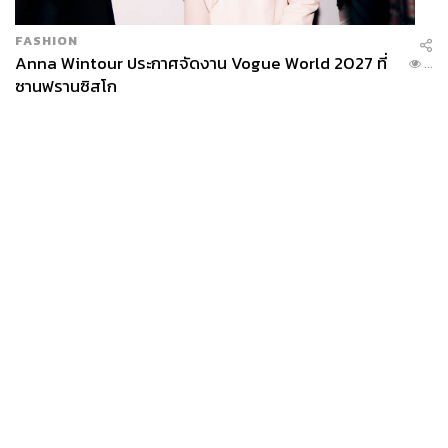
FASHION
Anna Wintour ประกาศจัดงาน Vogue World 2027 ที่
...
ซานฟรานซิสโก
News
Wealth
Pop
Podcast
Video
Now
Opinion
Careers
Events
Privacy
About
Contact
Policy
FOR
ADVERTISING
MEMBERSHIP