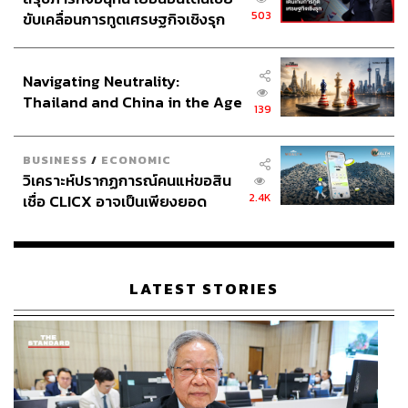
503
ขับเคลื่อนการทูตเศรษฐกิจเชิงรุก
ประกาศหุ้นส่วนยุทธศาสตร์ไทย –
อินโดนีเซีย
Navigating Neutrality:
Thailand and China in the Age
139
of a New Global Order
BUSINESS
/
ECONOMIC
วิเคราะห์ปรากฏการณ์คนแห่ขอสิน
2.4K
เชื่อ CLICX อาจเป็นเพียงยอด
ภูเขาน้ำแข็ง ของปัญหาหนี้ครัว
เรือนไทยที่ถูกซุกไว้
LATEST STORIES