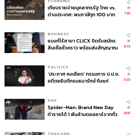
ECONOMIC
เทียบรายจ่ายบุคลากรรัฐ ไทย vs.
745
ต่างประเทศ: พบภาษีทุก 100 บาท
ของคนไทยใช้ไปกับข้าราชการเฉียด
40 บาท
BUSINESS
แบงก์ไร้สาขา CLICX ปิดรับสมัคร
675
สินเชื่อชั่วคราว พร้อมส่งสัญญาณ
เตือนกลุ่มกู้เงินผิดวัตถุประสงค์-ให้
ข้อมูลเท็จ เตรียมดำเนินคดีเด็ดขาด
POLITICS
‘ประภาศ คงเอียด’ กรรมการ ป.ป.ช.
520
อดีตอธิบดีกรมธนารักษ์ ถึงแก่
อนิจกรรม
POP
Spider-Man: Brand New Day
406
ทำรายได้ 1 พันล้านดอลลาร์จากทั่ว
โลกภายใน 6 วัน
THAILAND