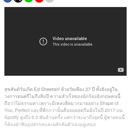
สุขสันต์วันเกิด Ed Sheeran! ด้วยวัยเพียง 27 ปี ทั้งยังอยู่ใน
วงการดนตรีไม่ถึงสิบปี ความสำเร็จของนักร้องอังกฤษคนนี้
ถือว่าไม่ธรรมดา เพราะมีเพลงฮิตมากมายอย่าง Shape of
You, Perfect และที่พีกกว่านั้นคือยอดสตรีมมิงในปี 2017 บน
Spotify สูงถึง 6.3 พันล้านครั้ง แต่กว่าจะมาถึงจุดนี้ ผู้ชายคนนี้
ก็ต้องฝ่าฟันอุปสรรคและผลักดันตัวเองอยู่เสมอ