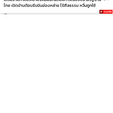
ไทย เปิดบ้านต้อนรับมินอ่องหล่าย ไร้ศีลธรรม หวั่นถูกใช้
เป็นเครื่องมือกดขี่ชาวเมียนมา
News
Wealth
Pop
Podcast
Video
Now
Opinion
Careers
Events
Privacy
About
Contact
Policy
FOR
ADVERTISING
MEMBERSHIP