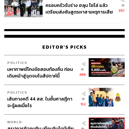
ครอบครัวรับร่าง ฮลุน โซโล่ แล้ว
397
เตรียมส่งชันสูตรหาสาเหตุการเสีย
ชีวิต
EDITOR'S PICKS
POLITICS
มหากาพย์โกงข้อสอบท้องถิ่น ก่อน
498
เดินหน้าสู่จุดจบในสัปดาห์นี้
POLITICS
เส้นทางคดี 44 สส. ในชั้นศาลฎีกา
152
จะรู้ผลเมื่อไร
WORLD
สรุปภารกิจอนุทิน เยือนอินโดนีเซีย