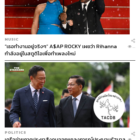
MUSIC
“เธอทำงานอยู่จริงๆ” A$AP ROCKY เผยว่า Rihanna
...
กำลังอยู่ในสตูดิโอเพื่อทำเพลงใหม่
POLITICS
เครือข่ายภาคประชาสังคมออกแถลงการณ์ประณามรัฐบาล
...