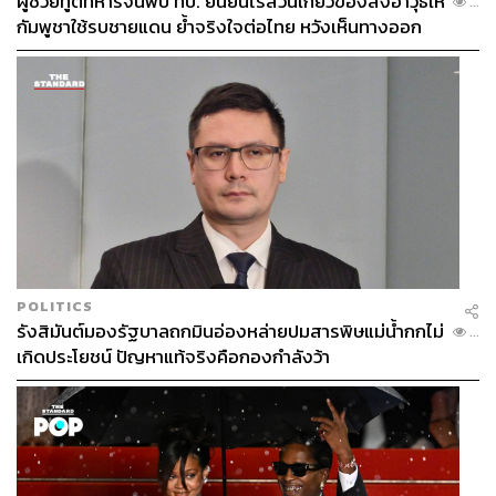
ผู้ช่วยทูตทหารจีนพบ ทบ. ยืนยันไร้ส่วนเกี่ยวข้องส่งอาวุธให้
...
กัมพูชาใช้รบชายแดน ย้ำจริงใจต่อไทย หวังเห็นทางออก
สันติวิธี
POLITICS
รังสิมันต์มองรัฐบาลถกมินอ่องหล่ายปมสารพิษแม่น้ำกกไม่
...
เกิดประโยชน์ ปัญหาแท้จริงคือกองกำลังว้า