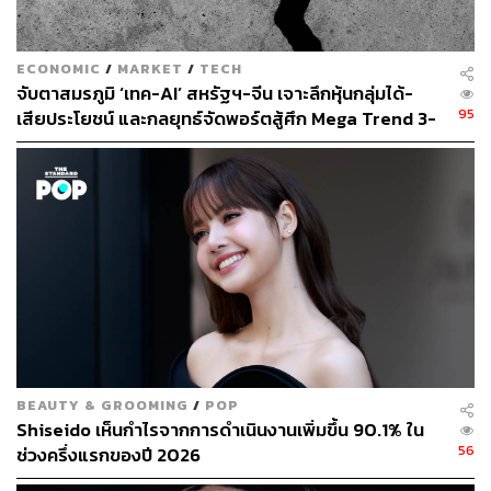
ECONOMIC
/
MARKET
/
TECH
จับตาสมรภูมิ ‘เทค-AI’ สหรัฐฯ-จีน เจาะลึกหุ้นกลุ่มได้-
95
เสียประโยชน์ และกลยุทธ์จัดพอร์ตสู้ศึก Mega Trend 3-
5 ปีข้างหน้า
BEAUTY & GROOMING
/
POP
Shiseido เห็นกำไรจากการดำเนินงานเพิ่มขึ้น 90.1% ใน
56
ช่วงครึ่งแรกของปี 2026