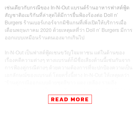
เช่นเดียวกับกรณีของ In-N-Out แบรนด์ร้านอาหารฟาสต์ฟู้ด
สัญชาติอเมริกันที่ล่าสุดได้มีการยื่นฟ้องร้องต่อ Doll n’
Burgers ร้านเบอร์เกอร์จากมิชิแกนที่เพิ่งเปิดให้บริการเมื่อ
เดือนพฤษภาคม 2020 ด้วยเหตุผลที่ว่า Doll n’ Burgers มีการ
ออกแบบเหมือนร้านตนเองมากเกินไป
In-N-Out เป็นฟาสต์ฟู้ดเชนขวัญใจมหาชน แต่ในด้านของ
เรื่องคดีความต่างๆ ทางแบรนด์ก็มีชื่อเสียงด้านนี้เช่นกันจาก
การฟ้องคู่กรณีต่างๆ ด้วยความต้องการที่จะปกป้องความเป็น
เอกลักษณ์ของแบรนด์ โดยครั้งนี้ทาง In-N-Out ให้เหตุผลว่า
“ร้านคู่กรณีออกแบบด้วยชุดสีขาว แดง เหลือง รวมถึง
ภายนอกสีขาวแดงในสาขา Tecumseh บนถนน Eat Chicago
Boulevard ด้านการตกแต่งภายในได้ใช้ผนังสีขาวคาดแดง
READ MORE
เคาน์เตอร์สีเทา และเฟอร์นิเจอร์หลักเป็นสีแดง” นอกจากนี้ยัง
ลงรายละเอียดไปถึงชุดพนักงาน หรือตัว ‘N’ กลางชื่อร้าน
และเลย์เอาต์ของเมนู ซึ่ง In-N-Out แจ้งว่าเหมือนกันการ
ออกแบบของแบรนด์ที่ได้จดทะเบียนไว้กับสำนักงานสิทธิบัตร
และเครื่องหมายการค้าแห่งสหรัฐฯ (U.S. Patent and