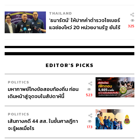
ผลิต 8.3 ล้าน สู่ข้อพิพาท ‘มา
เวลล์ฯ’ ฟ้อง ‘โทน บางแค’ ผิดนัด
THAILAND
จ่ายหนี้-แอบระบุแบรนด์
‘ธนารัตน์’ ให้ปากคำตำรวจไซเบอร์
325
แฉช่องโหว่ 20 หน่วยงานรัฐ ยันไร้
นัยทางการเมือง
EDITOR'S PICKS
POLITICS
มหากาพย์โกงข้อสอบท้องถิ่น ก่อน
523
เดินหน้าสู่จุดจบในสัปดาห์นี้
POLITICS
เส้นทางคดี 44 สส. ในชั้นศาลฎีกา
173
จะรู้ผลเมื่อไร