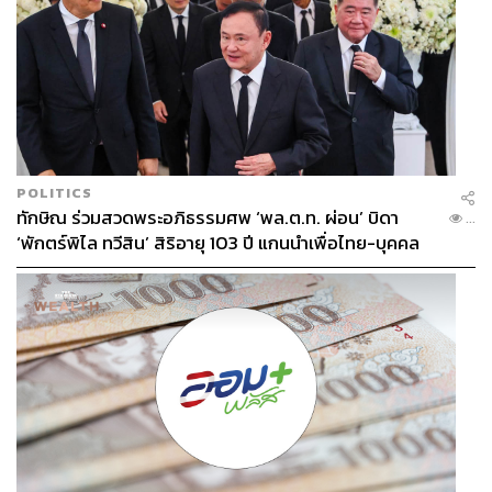
POLITICS
ทักษิณ ร่วมสวดพระอภิธรรมศพ ‘พล.ต.ท. ผ่อน’ บิดา
...
‘พักตร์พิไล ทวีสิน’ สิริอายุ 103 ปี แกนนำเพื่อไทย-บุคคล
หลากวงการร่วมอาลัย