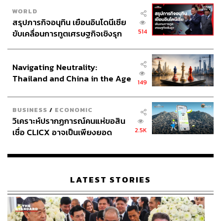
WORLD
สรุปภารกิจอนุทิน เยือนอินโดนีเซีย
514
ขับเคลื่อนการทูตเศรษฐกิจเชิงรุก
ประกาศหุ้นส่วนยุทธศาสตร์ไทย –
อินโดนีเซีย
Navigating Neutrality:
Thailand and China in the Age
149
of a New Global Order
BUSINESS
/
ECONOMIC
วิเคราะห์ปรากฏการณ์คนแห่ขอสิน
2.5K
เชื่อ CLICX อาจเป็นเพียงยอด
ภูเขาน้ำแข็ง ของปัญหาหนี้ครัว
เรือนไทยที่ถูกซุกไว้
LATEST STORIES