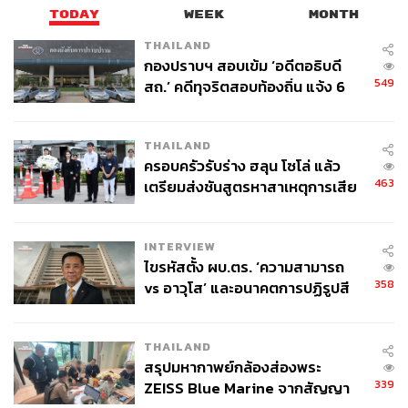
TODAY
WEEK
MONTH
THAILAND
กองปราบฯ สอบเข้ม ‘อดีตอธิบดี
549
สถ.’ คดีทุจริตสอบท้องถิ่น แจ้ง 6
ข้อหาหนัก จ่อชง ป.ป.ช. 12 ส.ค. นี้
THAILAND
ครอบครัวรับร่าง ฮลุน โซโล่ แล้ว
463
เตรียมส่งชันสูตรหาสาเหตุการเสีย
ชีวิต
INTERVIEW
ไขรหัสตั้ง ผบ.ตร. ‘ความสามารถ
358
vs อาวุโส’ และอนาคตการปฏิรูปสี
กากี กับ พล.ต.อ. เอก อังสนานนท์
THAILAND
สรุปมหากาพย์กล้องส่องพระ
339
ZEISS Blue Marine จากสัญญา