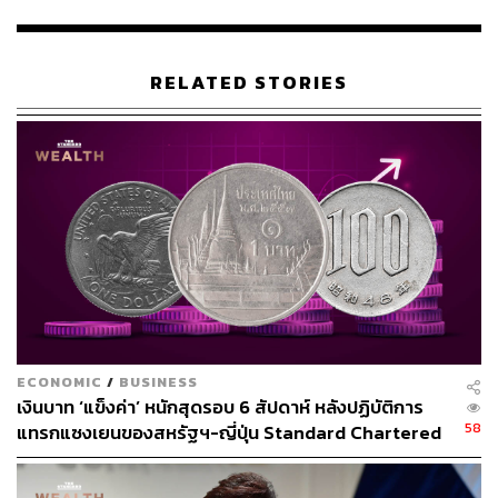
ภาพ:
Shutterstock และ
https://www.facebook.com/dollnbur
gers/
อ้างอิง:
RELATED STORIES
https://www.foodandwine.com/news/in-n-out-lawsuit-
doll-n-burgers-michigan
TAGS:
USA
ร้านอาหาร
แฮมเบอร์เกอร์
Doll n’ Burgers
In-N-Out
ECONOMIC
/
BUSINESS
เงินบาท ‘แข็งค่า’ หนักสุดรอบ 6 สัปดาห์ หลังปฏิบัติการ
166
58
แทรกแซงเยนของสหรัฐฯ-ญี่ปุ่น Standard Chartered
เปิดเป้าสิ้นปีนี้จ่อแข็งต่อแตะ 32.50 บาทต่อดอลลาร์
ABOUT THE AUTHOR