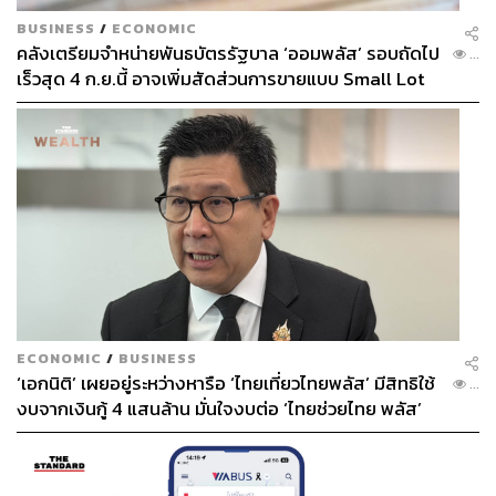
BUSINESS
/
ECONOMIC
คลังเตรียมจำหน่ายพันธบัตรรัฐบาล ‘ออมพลัส’ รอบถัดไป
...
เร็วสุด 4 ก.ย.นี้ อาจเพิ่มสัดส่วนการขายแบบ Small Lot
First มากขึ้น
ECONOMIC
/
BUSINESS
‘เอกนิติ’ เผยอยู่ระหว่างหารือ ‘ไทยเที่ยวไทยพลัส’ มีสิทธิใช้
...
งบจากเงินกู้ 4 แสนล้าน มั่นใจงบต่อ ‘ไทยช่วยไทย พลัส’
เฟส 2 มีเพียงพอ