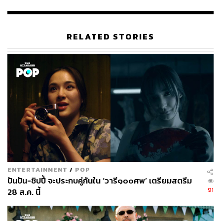
เป็นประวัติการณ์ในสหรัฐฯ
โฆษกหญิงของ Disney กล่าวว่า การกำหนดราคาสวนสนุก
ของ Disney นั้นมาจาก ‘อุปสงค์และอุปทาน’ ซึ่ง “ไม่ต่างจาก
RELATED STORIES
เครื่องบิน โรงแรม หรือเรือสำราญ”
สิ่งที่สะท้อนว่ากลยุทธ์ของ Disney ประสบความสำเร็จอย่าง
งดงามคือ การทำลายสถิติทั้งรายได้และกำไรจากการดำเนิน
งาน โดยเฉพาะในไตรมาสสิ้นสุดวันที่ 2 กรกฎาคม ธุรกิจที่
รวมสวนสนุกอยู่ด้วยมีรายได้เป็นประวัติการณ์ที่ 5.42 พันล้าน
ดอลลาร์ และกำไรจากการดำเนินงาน1.65 พันล้านดอลลาร์
ด้วยกัน
Josh D’Amaro ประธานแผนกสวนสนุก ประสบการณ์ และ
ผลิตภัณฑ์ของ Disney กล่าวว่า การเปลี่ยนแปลงดังกล่าว
ENTERTAINMENT
/
POP
ทำให้ผู้มาเยือนมีทางเลือกมากขึ้นในการใช้เวลาและเงินใน
ปันปัน-ชิปปี้ จะประกบคู่กันใน ‘วารี๑๐๐ศพ’ เตรียมสตรีม
สวนสนุก ในขณะเดียวกันก็ทำให้สวนสนุก “ประสบความ
91
28 ส.ค. นี้
สำเร็จในเชิงพาณิชย์อย่างมาก ”