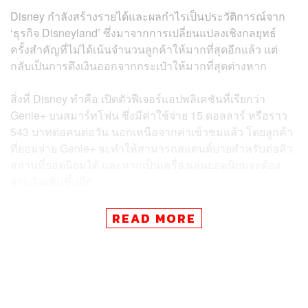
Disney กำลังสร้างรายได้และผลกำไรเป็นประวัติการณ์จาก
‘ธุรกิจ Disneyland’ ซึ่งมาจากการเปลี่ยนแปลงเชิงกลยุทธ์
ครั้งสำคัญที่ไม่ได้เน้นจำนวนลูกค้าให้มากที่สุดอีกแล้ว แต่
กลับเป็นการดึงเงินออกจากกระเป๋าให้มากที่สุดต่างหาก
สิ่งที่ Disney ทำคือ เปิดตัวฟีเจอร์แอปพลิเคชันที่เรียกว่า
Genie+ บนสมาร์ทโฟน ซึ่งมีค่าใช้จ่าย 15 ดอลลาร์ หรือราว
543 บาทต่อคนต่อวัน นอกเหนือจากค่าเข้าชมแล้ว โดยลูกค้า
ที่ยอมจ่าย Genie+ จะทำให้สามารถสแตนด์บายสำหรับต่อคิว
สถานที่ยอดนิยมได้ และหากเป็นเครื่องเล่นยอดนิยมจะต้อง
จ่ายเงินเพิ่มขึ้นอีก
READ MORE
ข่าวที่เกี่ยวข้อง:
Disney+ เพิ่ม ‘โฆษณา’ ในแพ็กเกจราคาเดิม หากไม่อย
ากดูต้อง ‘จ่ายเพิ่ม’ เริ่มก่อนที่อเมริกาปลายปีนี้
‘มิกกี้เมาส์’ กำลังจะเป็นอิสระ? Disney อาจสูญเสียตัวล