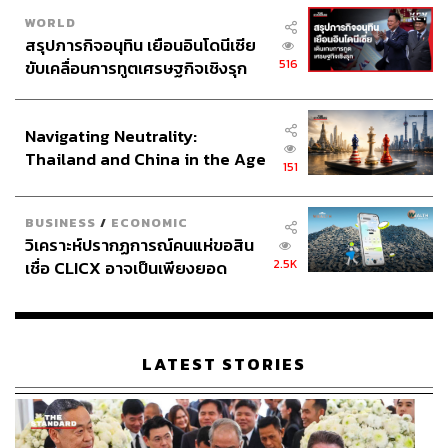
WORLD
สรุปภารกิจอนุทิน เยือนอินโดนีเซีย
516
ขับเคลื่อนการทูตเศรษฐกิจเชิงรุก
ประกาศหุ้นส่วนยุทธศาสตร์ไทย –
อินโดนีเซีย
Navigating Neutrality:
Thailand and China in the Age
151
of a New Global Order
BUSINESS
/
ECONOMIC
วิเคราะห์ปรากฏการณ์คนแห่ขอสิน
2.5K
เชื่อ CLICX อาจเป็นเพียงยอด
ภูเขาน้ำแข็ง ของปัญหาหนี้ครัว
เรือนไทยที่ถูกซุกไว้
LATEST STORIES