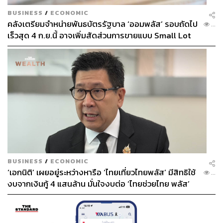
BUSINESS
/
ECONOMIC
คลังเตรียมจำหน่ายพันธบัตรรัฐบาล ‘ออมพลัส’ รอบถัดไป
...
เร็วสุด 4 ก.ย.นี้ อาจเพิ่มสัดส่วนการขายแบบ Small Lot
First มากขึ้น
BUSINESS
/
ECONOMIC
‘เอกนิติ’ เผยอยู่ระหว่างหารือ ‘ไทยเที่ยวไทยพลัส’ มีสิทธิใช้
...
งบจากเงินกู้ 4 แสนล้าน มั่นใจงบต่อ ‘ไทยช่วยไทย พลัส’
เฟส 2 มีเพียงพอ