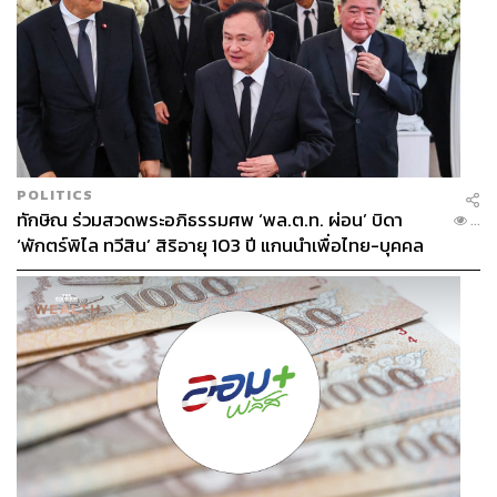
POLITICS
ทักษิณ ร่วมสวดพระอภิธรรมศพ ‘พล.ต.ท. ผ่อน’ บิดา
...
‘พักตร์พิไล ทวีสิน’ สิริอายุ 103 ปี แกนนำเพื่อไทย-บุคคล
หลากวงการร่วมอาลัย