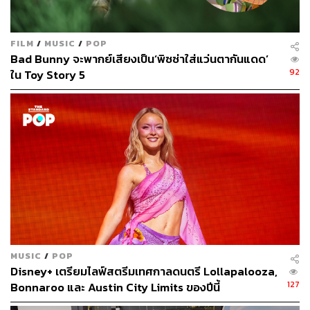
แม้กลุ่มนี้เป็นแหล่งรายได้ที่เชื่อถือได้ โดยธนาคารเพื่อการ
ลงทุน UBS ประมาณการเมื่อต้นปีที่แล้วว่า ผู้ถือบัตรประจำปี
FILM
/
MUSIC
/
POP
คิดเป็นครึ่งหนึ่งของผู้เข้าชมทั้งหมด แต่ในอีกด้านหนึ่งลูกค้า
Bad Bunny จะพากย์เสียงเป็น‘พิซซ่าใส่แว่นตากันแดด’
กลุ่มนี้ก็ใช้จ่ายน้อยกว่าผู้เยี่ยมชมรายอื่น จึงไม่แปลกที่
92
ใน Toy Story 5
Disney จะอยากผลักดันลูกค้ากลุ่มอื่นที่สร้างรายได้ให้
มากกว่า
ตอนนี้ Disney ได้ยกเลิกการขายบัตรรายปีสำหรับสวนสนุก
Disneyland และ Walt Disney World โดยผู้ถือบัตรรายปีที่มี
อยู่สามารถต่ออายุบัตรได้ แต่ Disney ได้ขึ้นราคา 14% เป็น
1,599 ดอลลาร์ จาก 1,399 ดอลลาร์
เมื่อเร็วๆ นี้ แฟนๆ หลายคนเริ่มโพสต์ภาพตัวเองที่สวนสนุก
บนโซเชียลมีเดีย โดยสวมเสื้อยืดที่มีข้อความว่า ‘เสียเปรียบ’
เพื่อประท้วงการเปลี่ยนแปลงดังกล่าว
MUSIC
/
POP
Disney+ เตรียมไลฟ์สตรีมเทศกาลดนตรี Lollapalooza,
ต้องจับตาดูต่อไปว่าการเสกมายากลครั้งใหม่นี้จะทำให้
127
Bonnaroo และ Austin City Limits ของปีนี้
‘เวทมนตร์’ ของ Disney ยังทรงอำนาจต่อไปหรือไม่ เพราะถึง