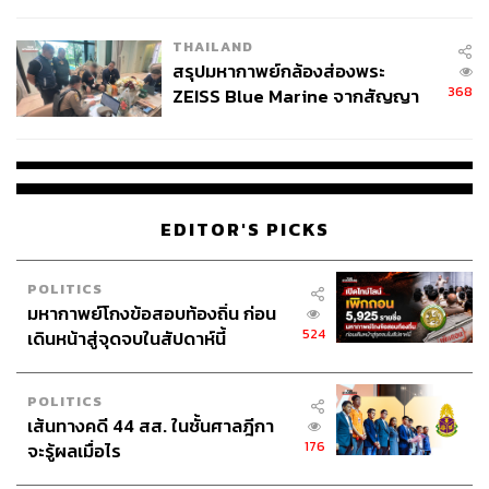
นัยทางการเมือง
THAILAND
สรุปมหากาพย์กล้องส่องพระ
368
ZEISS Blue Marine จากสัญญา
ผลิต 8.3 ล้าน สู่ข้อพิพาท ‘มา
เวลล์ฯ’ ฟ้อง ‘โทน บางแค’ ผิดนัด
จ่ายหนี้-แอบระบุแบรนด์
EDITOR'S PICKS
POLITICS
มหากาพย์โกงข้อสอบท้องถิ่น ก่อน
524
เดินหน้าสู่จุดจบในสัปดาห์นี้
POLITICS
เส้นทางคดี 44 สส. ในชั้นศาลฎีกา
176
จะรู้ผลเมื่อไร