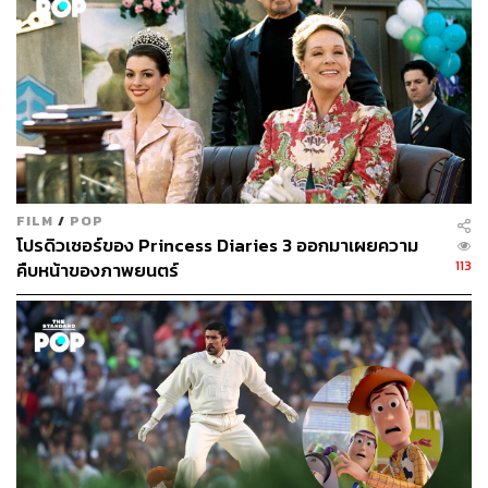
ในปีงบประมาณ 2021 เป็นปีแรกที่รีสอร์ตหลัก 2 แห่งอย่าง
Walt Disney World Resort ในฟลอริดา และ Disneyland
Resort ทางตอนใต้ของแคลิฟอร์เนีย ได้เปิดขึ้นอีกครั้ง
ท่ามกลางตัวเลขจำนวนผู้เข้าร่วมที่สวนสนุกในสหรัฐฯ ของ
Disney ลดลง 17% เมื่อเทียบกับปีก่อนหน้า แต่การใช้จ่ายต่อ
หัวเพิ่มขึ้น 17% หรือเกือบ 3 เท่าของอัตราการเติบโตเฉลี่ยต่อ
ปีในช่วงทศวรรษที่ผ่านมา
การเสกมายากล ‘ราคา’ ครั้งใหม่ในธุรกิจสวนสนุกได้ช่วย
FILM
/
POP
โปรดิวเซอร์ของ Princess Diaries 3 ออกมาเผยความ
หนุนราคาหุ้นและเพิ่มผลประกอบการทางการเงินในช่วง
113
คืบหน้าของภาพยนตร์
เวลาที่ Disney ต้องสูญเสียเงินให้กับธุรกิจอื่นนับพันล้านบาท
เช่น บริการสตรีมมิง Disney+ ที่ได้รับความนิยมแต่มีค่าใช้
จ่ายสูง
ในเวลาเดียวกัน การเปลี่ยนแปลงที่ผลักดันให้รายได้และกำไร
เพิ่มขึ้น ทำให้เกิดความโกรธแค้นกับ ‘แฟนๆ ที่จงรักภักดี’
รวมถึงผู้ถือบัตรรายปีที่รู้สึกว่าพวกเขากำลังถูกผลักให้ใช้จ่าย
มากขึ้น