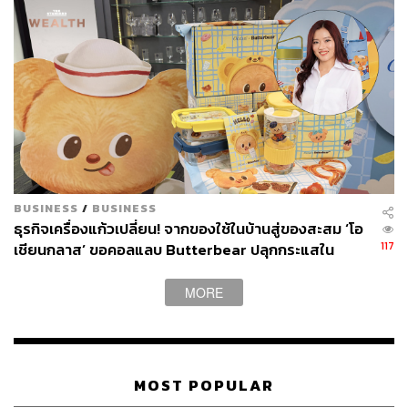
แม้จะทำให้รายได้เพิ่มขึ้นจนทำให้นักลงทุนยิ้มแก้มปริ แต่ใน
อีกทางหนึ่งคนที่เคยบูชา Disney อาจหันหลังชนิดไปแล้วไป
ลับได้เช่นกัน
ภาพ:
Joseph Prezioso/Anadolu Agency via Getty Images
อ้างอิง:
https://www.wsj.com/articles/disneys-new-pricing-ma
gic-more-profit-from-fewer-park-visitors-1166157281
9
BUSINESS
/
BUSINESS
ธุรกิจเครื่องแก้วเปลี่ยน! จากของใช้ในบ้านสู่ของสะสม ‘โอ
สามารถติดตาม THE STANDARD WEALTH
117
เชียนกลาส’ ขอคอลแลบ Butterbear ปลุกกระแสใน
ผ่านแอปพลิเคชันต่างๆ ที่คุณสะดวกหรือใช้งานอยู่แล้วได้เลย
ตลาดไลฟ์สไตล์
MORE
TAGS:
Disney
สวนสนุก
ดิสนีย์
Disneyland
MOST POPULAR