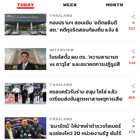
TODAY
WEEK
MONTH
THAILAND
กองปราบฯ สอบเข้ม ‘อดีตอธิบดี
563
สถ.’ คดีทุจริตสอบท้องถิ่น แจ้ง 6
ข้อหาหนัก จ่อชง ป.ป.ช. 12 ส.ค. นี้
157
INTERVIEW
ไขรหัสตั้ง ผบ.ตร. ‘ความสามารถ
544
vs อาวุโส’ และอนาคตการปฏิรูปสี
ABOUT THE AUTHOR
กากี กับ พล.ต.อ. เอก อังสนานนท์
ถนัดกิจ จันกิเสน
THAILAND
Content Creator ประจำกองบรรณาธิการ
ครอบครัวรับร่าง ฮลุน โซโล่ แล้ว
THE STANDARD WEALTH ผู้เสพติดโลก
ธุรกิจ การตลาด เทคโนโลยี และชอบสำรวจ
466
เตรียมส่งชันสูตรหาสาเหตุการเสีย
โลกออฟไลน์และออนไลน์มาถอดรหัสความ
ชีวิต
เคลื่อนไหวให้เป็นเรื่องเข้าใจง่าย สนุก และได้
ไอเดียใหม่ๆ
THAILAND
‘ธนารัตน์’ ให้ปากคำตำรวจไซเบอร์
376
แฉช่องโหว่ 20 หน่วยงานรัฐ ยันไร้