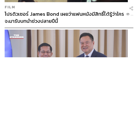
FILM
โปรดิวเซอร์ James Bond เผยว่าแฟนหนังมีสิทธิ์ได้รู้ว่าใคร
...
จะมารับบทนำช่วงปลายปีนี้
WORLD
อนุทิน-มินอ่องหล่าย ออกแถลงการณ์ร่วม หนุนความร่วม
...
มือรอบด้าน ยกระดับปราบอาชญากรรมข้ามชาติ แก้ปัญหา
หมอกควัน-มลพิษทางน้ำ