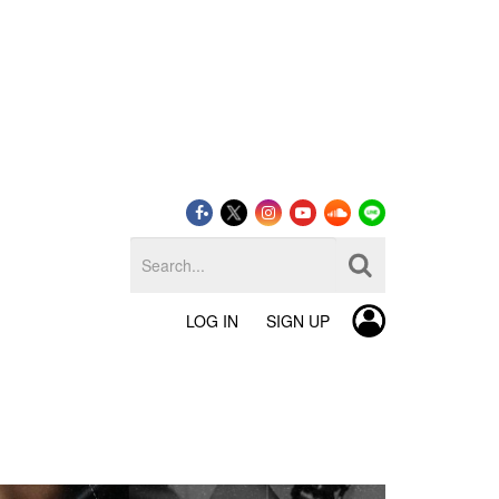
LOG IN
SIGN UP