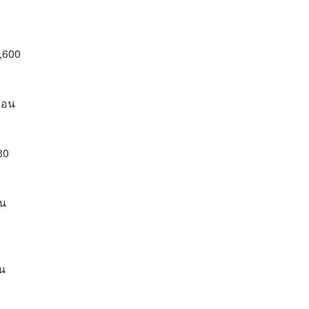
,600
่อน
30
ัน
อน