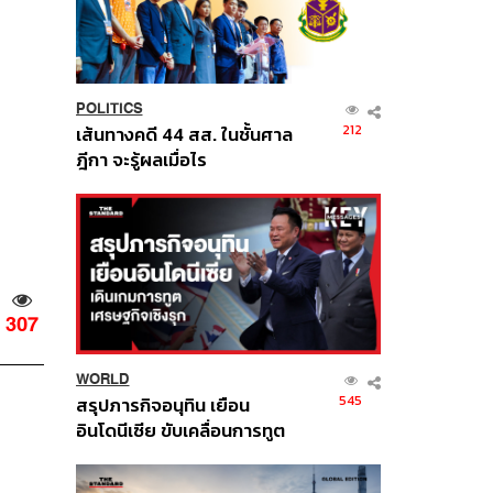
POLITICS
212
เส้นทางคดี 44 สส. ในชั้นศาล
ฎีกา จะรู้ผลเมื่อไร
307
WORLD
545
สรุปภารกิจอนุทิน เยือน
อินโดนีเซีย ขับเคลื่อนการทูต
เศรษฐกิจเชิงรุก ประกาศหุ้น
ส่วนยุทธศาสตร์ไทย –