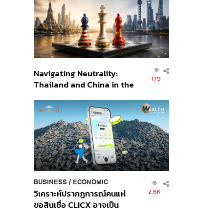
อินโดนีเซีย
Navigating Neutrality:
179
Thailand and China in the
Age of a New Global
Order
BUSINESS
/
ECONOMIC
2.6K
วิเคราะห์ปรากฏการณ์คนแห่
ขอสินเชื่อ CLICX อาจเป็น
เพียงยอดภูเขาน้ำแข็ง ของ