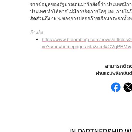
จากข้อมูลของรัฐบาลเดนมาร์กยังชี้ว่า ประเทศมีก
ประเทศ ทำให้หากไม่มีการจัดการใดๆ เลย ภายใน
สัดส่วนถึง 46% ของการปล่อยก๊าซเรือนกระจกทั้
อ้างอิง:
https://www.bloomberg.com/news/articles/
ve?srnd=homepage-asia&sref=CVqPBMV
สามารถติด
ผ่านแอปพลิเคชันต่