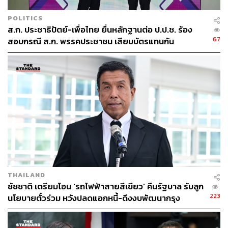
POLITICS
ส.ก. ประชาธิปัตย์-เพื่อไทย ยื่นหลักฐานต่อ ป.ป.ช. ร้อง
67
สอบกรณี ส.ก. พรรคประชาชน เสียบบัตรแทนกัน
THAILAND
ชัชชาติ เตรียมโอน ‘รถไฟฟ้าสายสีเขียว’ คืนรัฐบาล รับลูก
223
นโยบายตั๋วร่วม หวังปลดแอกหนี้-ดึงงบพัฒนากรุง