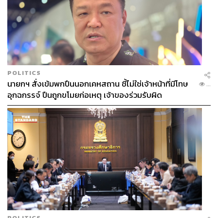
POLITICS
นายกฯ สั่งเข้มพกปืนนอกเคหสถาน ชี้ไม่ใช่เจ้าหน้าที่มีโทษ
...
อุกฉกรรจ์ ปืนถูกขโมยก่อเหตุ เจ้าของร่วมรับผิด
POLITICS