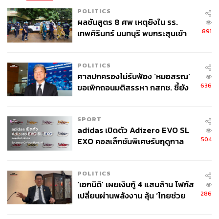
POLITICS
ผลชันสูตร 8 ศพ เหตุยิงใน รร.
891
เทพศิรินทร์ นนทบุรี พบกระสุนเข้า
จุดสำคัญ ‘ศีรษะ-หน้าอก’ ครูถูกยิง
4 นัด จากระยะไกล
POLITICS
ศาลปกครองไม่รับฟ้อง ‘หมอสรณ’
636
ขอเพิกถอนมติสรรหา กสทช. ชี้ยัง
ไม่ใช่ผู้เดือดร้อนเสียหาย
SPORT
adidas เปิดตัว Adizero EVO SL
504
EXO คอลเล็กชันพิเศษรับฤดูกาล
College Football
POLITICS
‘เอกนิติ’ เผยเงินกู้ 4 แสนล้าน โฟกัส
286
เปลี่ยนผ่านพลังงาน ลุ้น ‘ไทยช่วย
ไทยพลัส’ เฟส 2 รอประเมินความ
เหมาะสม