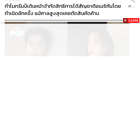
ทำไมทรัมป์เดินหน้าจำกัดสิทธิการได้สัญชาติอเมริกันโดย
...
กำเนิดอีกครั้ง แม้ศาลสูงสุดเคยตัดสินคัดค้าน
ENTERTAINMENT
เก้า นพเก้า และ พาย รินรดา เตรียมร่วมงานกันใน ‘รสกาล
...
Enchanted Taste In Time’