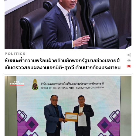
POLITICS
ชัยชนะย้ำความพร้อมฝ่ายค้านซักฟอกรัฐบาลช่วงปลายปี
86
เน้นตรวจสอบผลงานเอกนิติ-ศุภจี ด้านปากท้องประชาชน