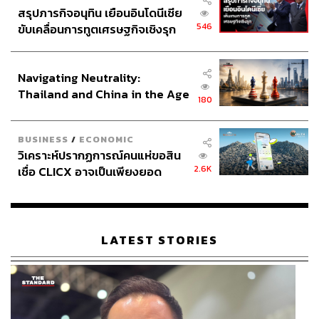
สรุปภารกิจอนุทิน เยือนอินโดนีเซีย
546
ขับเคลื่อนการทูตเศรษฐกิจเชิงรุก
ประกาศหุ้นส่วนยุทธศาสตร์ไทย –
อินโดนีเซีย
Navigating Neutrality:
Thailand and China in the Age
180
of a New Global Order
BUSINESS
/
ECONOMIC
วิเคราะห์ปรากฏการณ์คนแห่ขอสิน
2.6K
เชื่อ CLICX อาจเป็นเพียงยอด
ภูเขาน้ำแข็ง ของปัญหาหนี้ครัว
เรือนไทยที่ถูกซุกไว้
LATEST STORIES