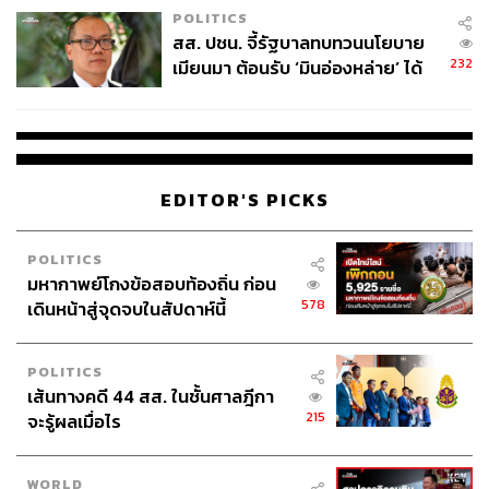
POLITICS
สส. ปชน. จี้รัฐบาลทบทวนนโยบาย
232
เมียนมา ต้อนรับ ‘มินอ่องหล่าย’ ได้
แค่สัญญาว่างเปล่า
EDITOR'S PICKS
POLITICS
มหากาพย์โกงข้อสอบท้องถิ่น ก่อน
578
เดินหน้าสู่จุดจบในสัปดาห์นี้
POLITICS
เส้นทางคดี 44 สส. ในชั้นศาลฎีกา
215
จะรู้ผลเมื่อไร
WORLD