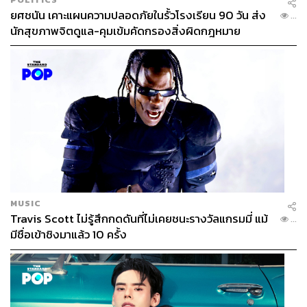
ยศชนัน เคาะแผนความปลอดภัยในรั้วโรงเรียน 90 วัน ส่ง
...
นักสุขภาพจิตดูแล-คุมเข้มคัดกรองสิ่งผิดกฎหมาย
MUSIC
Travis Scott ไม่รู้สึกกดดันที่ไม่เคยชนะรางวัลแกรมมี่ แม้
...
มีชื่อเข้าชิงมาแล้ว 10 ครั้ง