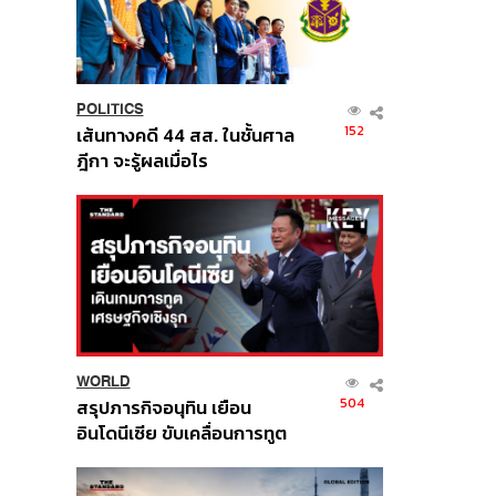
POLITICS
152
เส้นทางคดี 44 สส. ในชั้นศาล
ฎีกา จะรู้ผลเมื่อไร
WORLD
504
สรุปภารกิจอนุทิน เยือน
อินโดนีเซีย ขับเคลื่อนการทูต
เศรษฐกิจเชิงรุก ประกาศหุ้น
ส่วนยุทธศาสตร์ไทย –