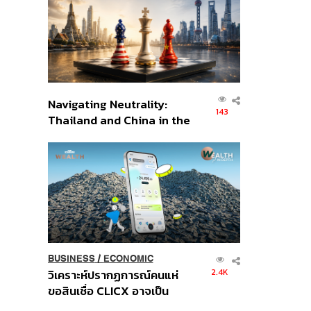
อินโดนีเซีย
Navigating Neutrality:
143
Thailand and China in the
Age of a New Global
Order
BUSINESS
/
ECONOMIC
2.4K
วิเคราะห์ปรากฏการณ์คนแห่
ขอสินเชื่อ CLICX อาจเป็น
เพียงยอดภูเขาน้ำแข็ง ของ