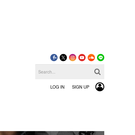
LOG IN
SIGN UP