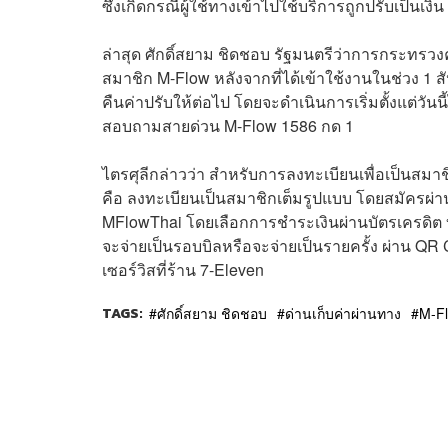
ซึ่งเกิดกรณีผู้ใช้ทางเข้าไปใช้บริการถูกปรับเป็นเ
ล่าสุด ศักดิ์สยาม ชิดชอบ รัฐมนตรีว่าการกระทรวงค
สมาชิก M-Flow หลังจากที่ได้เข้าใช้งานในช่วง 1 สั
คืนค่าปรับให้ต่อไป โดยจะดำเนินการเริ่มตั้งแต่วั
สอบถามสายด่วน M-Flow 1586 กด 1
ไตรศุลีกล่าวว่า สำหรับการลงทะเบียนเพื่อเป็นส
คือ ลงทะเบียนเป็นสมาชิกเต็มรูปแบบ โดยสมัครผ่า
MFlowThai โดยเลือกการชำระเงินผ่านบัตรเครดิต บ
จะจ่ายเป็นรอบบิลหรือจะจ่ายเป็นรายครั้ง ผ่าน QR
เซอร์วิสที่ร้าน 7-Eleven
TAGS:
ศักดิ์สยาม ชิดชอบ
ด่านเก็บค่าผ่านทาง
M-F