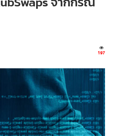
์ KubSwaps จากกรณี
197