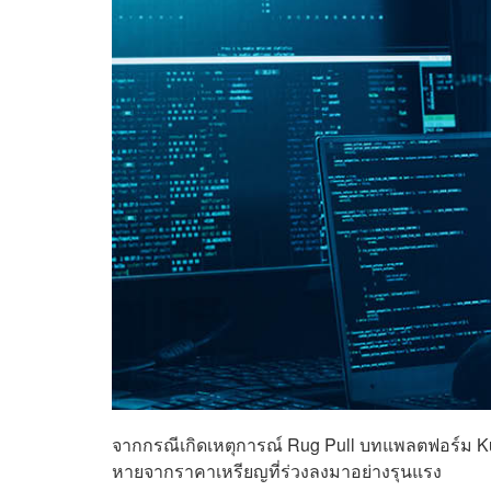
จากกรณีเกิดเหตุการณ์ Rug Pull บทแพลตฟอร์ม KubSw
หายจากราคาเหรียญที่ร่วงลงมาอย่างรุนแรง