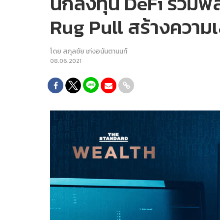
นักลงทุน DeFi รวมพล
Rug Pull สร้างความเส
โดย
สกุลชัย เก่งอนันตานนท์
08.06.2021