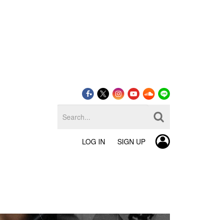
LOG IN
SIGN UP