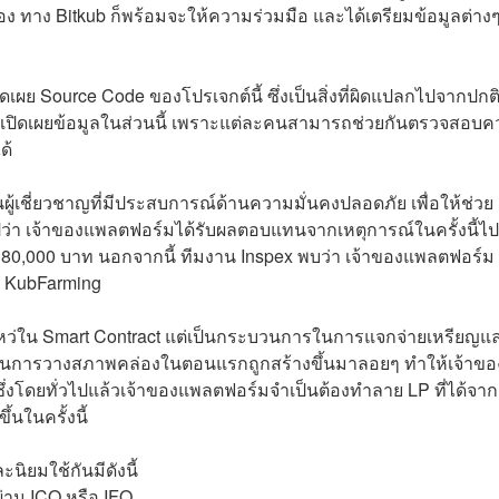
ร้อง ทาง Bitkub ก็พร้อมจะให้ความร่วมมือ และได้เตรียมข้อมูลต่างๆ
ปิดเผย Source Code ของโปรเจกต์นี้ ซึ่งเป็นสิ่งที่ผิดแปลกไปจากปกต
เปิดเผยข้อมูลในส่วนนี้ เพราะแต่ละคนสามารถช่วยกันตรวจสอบ
ด้
็นผู้เชี่ยวชาญที่มีประสบการณ์ด้านความมั่นคงปลอดภัย เพื่อให้ช่วย
ว่า เ
จ้าของแพลตฟอร์มได้รับผลตอบแทนจากเหตุการณ์ในครั้งนี้ไปท
0,000 บาท นอกจากนี้ ทีมงาน Inspex พบว่า เจ้าของแพลตฟอร์ม
่า KubFarming
องโหว่ใน Smart Contract แต่เป็นกระบวนการในการแจกจ่ายเหรียญแ
ี่ใช้ในการวางสภาพคล่องในตอนแรกถูกสร้างขึ้นมาลอยๆ ทำให้เจ้าขอ
ซึ่งโดยทั่วไปแล้วเจ้าของแพลตฟอร์มจำเป็นต้องทำลาย LP ที่ได้จา
ึ้นในครั้งนี้
นิยมใช้กันมีดังนี้
่าน ICO หรือ IFO