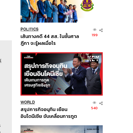
POLITICS
199
เส้นทางคดี 44 สส. ในชั้นศาล
ฎีกา จะรู้ผลเมื่อไร
้
อ
WORLD
540
สรุปภารกิจอนุทิน เยือน
อินโดนีเซีย ขับเคลื่อนการทูต
เศรษฐกิจเชิงรุก ประกาศหุ้น
s
ส่วนยุทธศาสตร์ไทย –
น