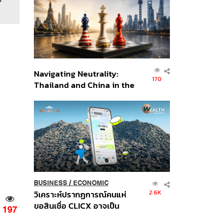
อินโดนีเซีย
Navigating Neutrality:
170
Thailand and China in the
Age of a New Global
Order
BUSINESS
/
ECONOMIC
2.6K
วิเคราะห์ปรากฏการณ์คนแห่
ขอสินเชื่อ CLICX อาจเป็น
197
เพียงยอดภูเขาน้ำแข็ง ของ