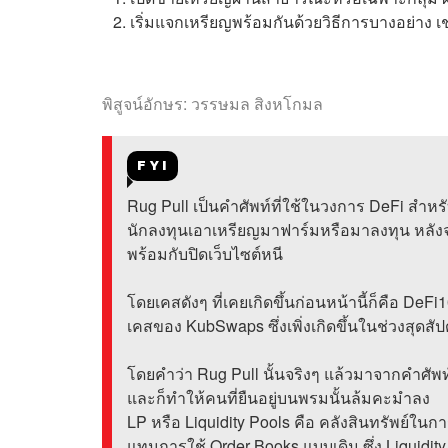
เริ่มแจกเหรียญพร้อมกันด้วยวิธีการบางอย่าง 
พิสูจน์อักษร: วรรษมล สิงหโกมล
FYI
Rug Pull เป็นคำศัพท์ที่ใช้ในวงการ DeFi สำหร
นักลงทุนเอาเหรียญมาฟาร์มหรือมาลงทุน หลังจา
พร้อมกับปิดเว็บไซต์หนี
โดยเคสดังๆ ที่เคยเกิดขึ้นก่อนหน้านี้ก็คือ DeF
เคสของ
KubSwaps ซึ่งเพิ่งเกิดขึ้นในช่วงสุดสั
โดยคำว่า Rug Pull นั้นจริงๆ แล้วมาจากคำศัพท
และก็ทำให้คนที่ยืนอยู่บนพรมนั้นล้มคะมำลง
LP หรือ
Liquidity Pools คือ คลังสินทรัพย์ใ
แทนการใช้ Order Books แบบเดิม ซึ่ง Liquidity