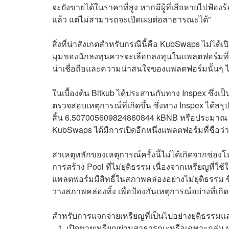
จะยังขายได้ในราคาที่สูง หากมีผู้ที่เสียหายไปฟ้อง
แล้ว แต่ไม่สามารถจะเปิดเผยต่อสาธารณะได้”
สิ่งที่น่าสังเกตสำหรับกรณีนี้คือ KubSwaps ไม่ได้เ
มุมของนักลงทุนควรจะเลือกลงทุนในแพลตฟอร์มที่
น่าเชื่อถือและความน่าสนใจของแพลตฟอร์มนั้นๆ ไ
ในเบื้องต้น Bitkub ได้ประสานกับทาง Inspex ซึ่งเป
ตรวจสอบเหตุการณ์ที่เกิดขึ้น ซึ่งทาง Inspex ได้สรุป
สิ้น 6.507005609824860844 kBNB หรือประมาณ 8
KubSwaps ได้มีการเปิดอีกหนึ่งแพลตฟอร์มที่ชื่อว
สาเหตุหลักของเหตุการณ์ครั้งนี้ไม่ได้เกิดจากช่
การสร้าง Pool ที่ไม่ยุติธรรม เนื่องจากเหรียญท
แพลตฟอร์มมีสิทธิ์ในสภาพคล่องอย่างไม่ยุติธรรม 
วางสภาพคล่องทิ้ง เพื่อป้องกันเหตุการณ์อย่างที่เกิดข
สำหรับการแจกจ่ายเหรียญที่เป็นไปอย่างยุติธรรมและ
เปิดขายเหรียญผ่านสาธารณะหรือเฉพาะกลุ่ม ผ