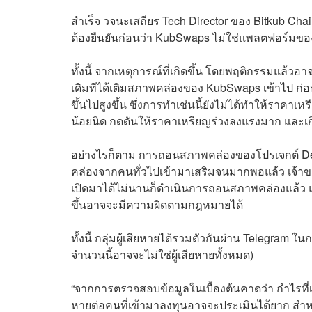
สำเร็จ วจนะเสถียร Tech Director ของ Bitkub Ch
ต้องยืนยันก่อนว่า KubSwaps ไม่ใช่แพลตฟอร์มของ B
ทั้งนี้ จากเหตุการณ์ที่เกิดขึ้น โดยพฤติกรรมแล้วอาจจ
เดิมทีได้เติมสภาพคล่องของ KubSwaps เข้าไป ก่อ
ขึ้นไปสูงขึ้น ซึ่งการทำเช่นนี้ยังไม่ได้ทำให้ราคาเ
น้อยนิด กดดันให้ราคาเหรียญร่วงลงแรงมาก และเกิ
อย่างไรก็ตาม การถอนสภาพคล่องของโปรเจกต์ DeFi เ
คล่องจากคนทั่วไปเข้ามาเสริมจนมากพอแล้ว เจ้าข
เปิดมาได้ไม่นานก็ดำเนินการถอนสภาพคล่องแล้ว และ
ขึ้นอาจจะมีความผิดตามกฎหมายได้
ทั้งนี้ กลุ่มผู้เสียหายได้รวมตัวกันผ่าน Telegram
จำนวนนี้อาจจะไม่ใช่ผู้เสียหายทั้งหมด)
“จากการตรวจสอบข้อมูลในเบื้องต้นคาดว่า กำไรที่
หายต่อคนที่เข้ามาลงทุนอาจจะประเมินได้ยาก สำห