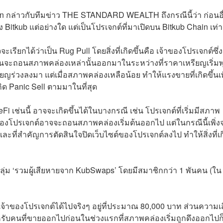
ain กล่าวกับทีมข่าว THE STANDARD WEALTH ถึงกรณีนี้ว่า ก่อนอื
itkub แต่อย่างใด แต่เป็นโปรเจกต์ที่มาเปิดบน Bitkub Chain เท่าน
ะเรียกได้ว่าเป็น Rug Pull โดยสิ่งที่เกิดขึ้นคือ เจ้าของโปรเจกต์ซึ่ง
นจะถอนสภาพคล่องเหล่านั้นออกมาในระหว่างที่ราคาเหรียญเริ่มพุ
หรียญร่วงลงมา แต่เมื่อสภาพคล่องเหลือน้อย ทำให้แรงขายที่เกิดขึ้นเ
ด Panic Sell ตามมาในที่สุด
ช่นนี้ อาจจะเกิดขึ้นได้ในบางกรณี เช่น โปรเจกต์ที่เริ่มมีสภาพ
องโปรเจกต์อาจจะถอนสภาพคล่องเริ่มต้นออกไป แต่ในกรณีนี้เพิ่ง
ที่สำคัญการตัดสินใจปิดเว็บไซต์ของโปรเจกต์ลงไป ทำให้สิ่งที่เก
 ในกลุ่ม ‘รวมผู้เสียหายจาก KubSwaps’ โดยมีสมาชิกกว่า 1 พันคน (ใน
เจ้าของโปรเจกต์ได้ไปจริงๆ อยู่ที่ประมาณ 80,000 บาท
ส่วนความเส
รับคนที่ขายออกไปก่อนในช่วงแรกที่สภาพคล่องเริ่มถูกดึงออกไปก