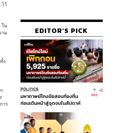
 ไว้
ิ ใน
EDITOR'S PICK
ความ
ั้ง
ละ
POLITICS
565
มหากาพย์โกงข้อสอบท้องถิ่น
ง
ก่อนเดินหน้าสู่จุดจบในสัปดาห์
กการ
นี้