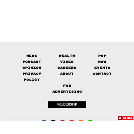
News
Wealth
Pop
Podcast
Video
Now
Opinion
Careers
Events
Privacy
About
Contact
Policy
FOR
ADVERTISING
MEMBERSHIP