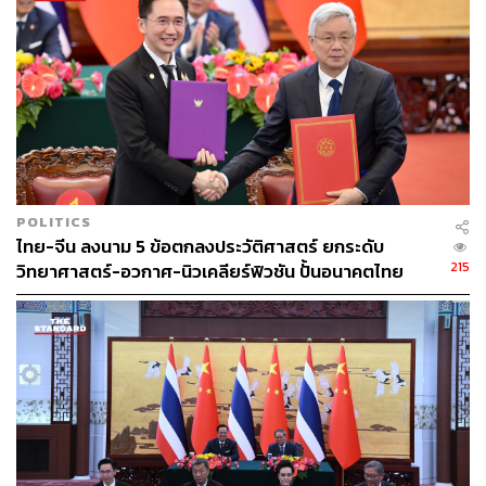
POLITICS
ไทย-จีน ลงนาม 5 ข้อตกลงประวัติศาสตร์ ยกระดับ
215
วิทยาศาสตร์-อวกาศ-นิวเคลียร์ฟิวชัน ปั้นอนาคตไทย