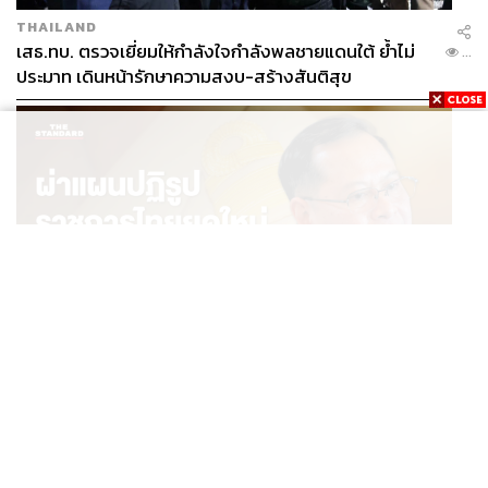
THAILAND
เสธ.ทบ. ตรวจเยี่ยมให้กำลังใจกำลังพลชายแดนใต้ ย้ำไม่
...
ประมาท เดินหน้ารักษาความสงบ-สร้างสันติสุข
POLITICS
ผ่าแผนปฏิรูปราชการไทยยุคใหม่ ‘รัฐจิ๋วแต่แจ๋ว’ ในแบบ
...
ปกรณ์ นิลประพันธ์