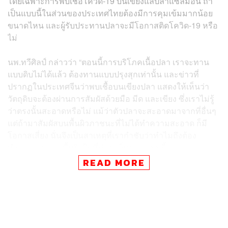
โดยเฉพาะการพบเชื้อโควิด-19 บนเขียงแล่ปลาแซลมอน ถ้า
เป็นแบบนี้ในส่วนของประเทศไทยต้องมีการคุมเข้มมากน้อย
ขนาดไหน และผู้รับประทานปลาจะมีโอกาสติดโควิด-19 หรือ
ไม่
นพ.ทวีศิลป์ กล่าวว่า “ตอนนี้การบริโภคเนื้อปลา เราจะทาน
แบบดิบไม่ได้แล้ว ต้องทานแบบปรุงสุกเท่านั้น และข่าวที่
ปรากฏในประเทศจีนว่าพบเชื้อบนเขียงปลา แสดงให้เห็นว่า
วัตถุดิบจะต้องผ่านการสัมผัสด้วยมือ มีด และเขียง ซึ่งเราไม่รู้
ว่าตรงนั้นสะอาดหรือไม่ แม้ว่าตัวปลาจะสะอาดมาจากที่อื่นๆ
แต่ถ้ามาสัมผัสบนพื้นผิวภาชนะที่ไม่ได้ทำความสะอาด ก็มี
โอกาสเสี่ยง นั่นจึงเป็นสาเหตุที่เรากำชับว่าทำไมถึงต้อง
ทำความสะอาดพื้นผิวในที่ต่างๆ ก็เพราะแบบนี้
READ MORE
“ฉะนั้นเมื่อถามว่าปลาแซลมอนกินได้หรือไม่ ยังกินได้ครับ
แต่ต้องปรุงสุกไว้ก่อน ตอนนี้ในเมืองไทยก็ยังไม่มีรายงานว่า
แซลมอนในไทยเสี่ยงมีเชื้อปนอยู่ ดังนั้น ท่านสามารถรับ
ประทานได้ทุกอย่าง แต่ต้องทำให้สุก เพราะตอนนี้ของดิบยัง
ไม่ปลอดภัยสำหรับเราครับ” นพ.ทวีศิลป์ กล่าว