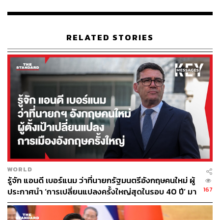
RELATED STORIES
325
ABOUT THE AUTHOR
อนุชิต ไกรวิจิตร
Content Creator ประจำกองบรรณาธิการข่าว
กีฬา สำนักข่าว THE STANDARD ผู้มีงาน
อดิเรกคือการสัมภาษณ์ BNK48
WORLD
รู้จัก แอนดี เบอร์แนม ว่าที่นายกรัฐมนตรีอังกฤษคนใหม่ ผู้
167
ประกาศนำ ‘การเปลี่ยนแปลงครั้งใหญ่สุดในรอบ 40 ปี’ มา
สู่การเมืองอังกฤษ