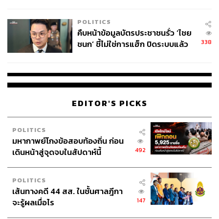
โลกภายใน 6 วัน
POLITICS
คืบหน้าข้อมูลบัตรประชาชนรั่ว ‘ไชย
338
ชนก’ ชี้ไม่ใช่การแฮ็ก ปิดระบบแล้ว
พบต้นตอจาก IP เดียว
EDITOR'S PICKS
POLITICS
มหากาพย์โกงข้อสอบท้องถิ่น ก่อน
492
เดินหน้าสู่จุดจบในสัปดาห์นี้
POLITICS
เส้นทางคดี 44 สส. ในชั้นศาลฎีกา
147
จะรู้ผลเมื่อไร