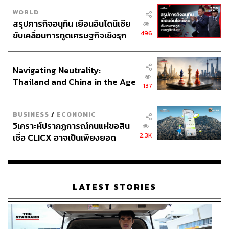
WORLD
สรุปภารกิจอนุทิน เยือนอินโดนีเซีย
496
ขับเคลื่อนการทูตเศรษฐกิจเชิงรุก
ประกาศหุ้นส่วนยุทธศาสตร์ไทย –
อินโดนีเซีย
Navigating Neutrality:
Thailand and China in the Age
137
of a New Global Order
BUSINESS
/
ECONOMIC
วิเคราะห์ปรากฏการณ์คนแห่ขอสิน
2.3K
เชื่อ CLICX อาจเป็นเพียงยอด
ภูเขาน้ำแข็ง ของปัญหาหนี้ครัว
เรือนไทยที่ถูกซุกไว้
LATEST STORIES