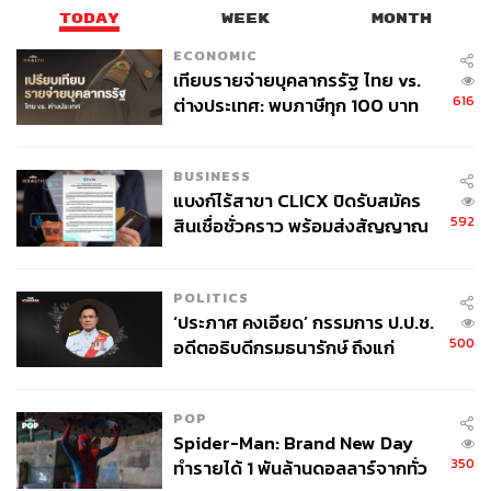
TODAY
WEEK
MONTH
ECONOMIC
เทียบรายจ่ายบุคลากรรัฐ ไทย vs.
616
ต่างประเทศ: พบภาษีทุก 100 บาท
ของคนไทยใช้ไปกับข้าราชการเฉียด
40 บาท
BUSINESS
แบงก์ไร้สาขา CLICX ปิดรับสมัคร
592
สินเชื่อชั่วคราว พร้อมส่งสัญญาณ
เตือนกลุ่มกู้เงินผิดวัตถุประสงค์-ให้
ข้อมูลเท็จ เตรียมดำเนินคดีเด็ดขาด
POLITICS
‘ประภาศ คงเอียด’ กรรมการ ป.ป.ช.
500
อดีตอธิบดีกรมธนารักษ์ ถึงแก่
อนิจกรรม
POP
Spider-Man: Brand New Day
350
ทำรายได้ 1 พันล้านดอลลาร์จากทั่ว