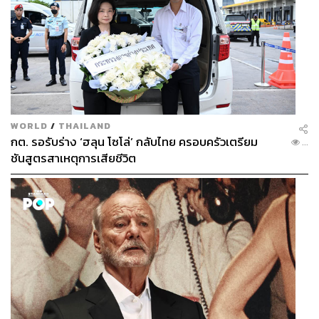
WORLD
/
THAILAND
กต. รอรับร่าง ‘ฮลุน โซโล่’ กลับไทย ครอบครัวเตรียม
...
ชันสูตรสาเหตุการเสียชีวิต