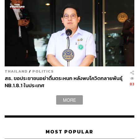
ใช้วัคซีนทางเลือก Sinopharm เป็นเข็มกระตุ้นภูมิคุ้มกัน โดย
ชำระเงิน ณ วันเข้ารับวัคซีน (สำหรับกลุ่มเปราะบางที่ได้รับ
วัคซีน Sinopharm จากโรงพยาบาลจุฬาภรณ์โดยไม่เสียค่า
ใช้จ่าย กรุณารอการติดต่อทาง SMS หรือให้ผู้ประสานงาน
ทำหนังสือถึงเลขาธิการเพื่อรอการจัดสรร)
TAGS:
ราชวิทยาลัยจุฬาภรณ์
เชื้อไวรัสโคโรนา
Moderna
วัคซีนโควิด-19
Sinopharm
THAILAND
/
POLITICS
สธ. ขอประชาชนอย่าตื่นตระหนก หลังพบโควิดกลายพันธุ์
83
NB.1.8.1 ในประเทศ
MORE
44
MOST POPULAR
ABOUT THE AUTHOR