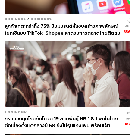
อัตราค่าวัคซีนทางเลือกของราชวิทยาลัยจุฬาภรณ์ ได้
รวมประกันในการรักษาอาการข้างเคียงทั้งผู้ป่วยนอก
และผู้ป่วยใน (โดยเริ่มคุ้มครองเมื่อองค์กรอัปโหลดราย
BUSINESS
/
BUSINESS
ชื่อผู้ฉีดเข้าระบบ หรือโรงพยาบาลที่รับฉีดแทนได้ส่งชื่อ
ลูกค้าเทตะกร้าทิ้ง 75% บีบแบรนด์หั่นงบสร้างภาพลักษณ์
ผู้รับบริการเข้าระบบให้ทางราชวิทยาลัยและประกัน
356
โยกเงินซบ TikTok-Shopee คาดงบการตลาดไทยติดลบ
หากเกิดอาการแทรกซ้อนนก่อนหน้านั้น ทางโรง
ครั้งแรกในรอบ 14 ปี
พยาบาลที่รับฉีดแทนจะเป็นผู้ดูแล)
สำหรับผู้ที่เคยได้รับการจัดสรรวัคซีน Sinopharm ในรูปแบบ
บุคคลธรรมดา ราชวิทยาลัยจุฬาภรณ์ระบุว่า ขอให้ติดตาม
การจองวัคซีนทางเลือกเข็มกระตุ้นภูมิจากโรงพยาบาลต่างๆ
ที่รับการจัดสรรวัคซีนจากราชวิทยาลัยจุฬาภรณ์ และให้
บริการฉีดแทนโรงพยาบาลจุฬาภรณ์ โดยทางราชวิทยาลัย
จุฬาภรณ์จะไม่เปิดรับจองในรูปแบบบุคคลทั่วไปในการ
จัดสรรครั้งนี้
THAILAND
กรมควบคุมโรคยันโควิด 19 สายพันธุ์ NB.1.8.1 พบในไทย
สำหรับผู้ที่เคยเข้ารับการฉีดวัคซีน Sinopharm รอบบุคคล
102
ต่อเนื่องตั้งแต่กลางปี 68 ยังไม่รุนแรงเพิ่ม พร้อมเฝ้า
ธรรมดากับโรงพยาบาลจุฬาภรณ์ กรุณารอ SMS เพื่อแจ้ง
ระวัง-ติดตามใกล้ชิด
กำหนดการเข้ารับวัคซีนเข็ม 3 สำหรับผู้ที่มีความประสงค์จะ