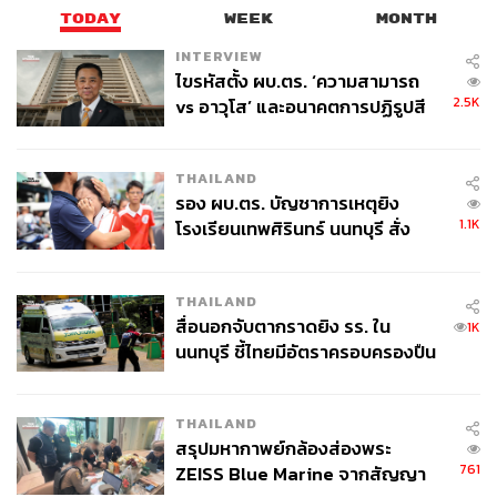
TODAY
WEEK
MONTH
THE STANDARD TEAM
กองบรรณาธิการ THE STANDARD
INTERVIEW
ไขรหัสตั้ง ผบ.ตร. ‘ความสามารถ
2.5K
vs อาวุโส’ และอนาคตการปฏิรูปสี
กากี กับ พล.ต.อ. เอก อังสนานนท์
THAILAND
รอง ผบ.ตร. บัญชาการเหตุยิง
1.1K
โรงเรียนเทพศิรินทร์ นนทบุรี สั่ง
ค้นหา 2 รอบยืนยันไร้คนติดค้าง พบ
ศพปู่-ย่าที่บ้านพักผู้ก่อเหตุ
THAILAND
สื่อนอกจับตากราดยิง รร. ใน
1K
นนทบุรี ชี้ไทยมีอัตราครอบครองปืน
สูงในระดับต้นของภูมิภาค
THAILAND
สรุปมหากาพย์กล้องส่องพระ
761
ZEISS Blue Marine จากสัญญา