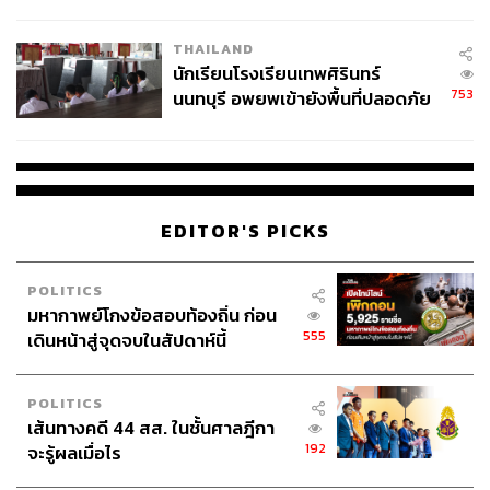
ผลิต 8.3 ล้าน สู่ข้อพิพาท ‘มา
เวลล์ฯ’ ฟ้อง ‘โทน บางแค’ ผิดนัด
THAILAND
จ่ายหนี้-แอบระบุแบรนด์
นักเรียนโรงเรียนเทพศิรินทร์
753
นนทบุรี อพยพเข้ายังพื้นที่ปลอดภัย
ชั่วคราว หลังเหตุใช้อาวุธปืนภายใน
โรงเรียนคลี่คลาย
EDITOR'S PICKS
POLITICS
มหากาพย์โกงข้อสอบท้องถิ่น ก่อน
555
เดินหน้าสู่จุดจบในสัปดาห์นี้
POLITICS
เส้นทางคดี 44 สส. ในชั้นศาลฎีกา
192
จะรู้ผลเมื่อไร