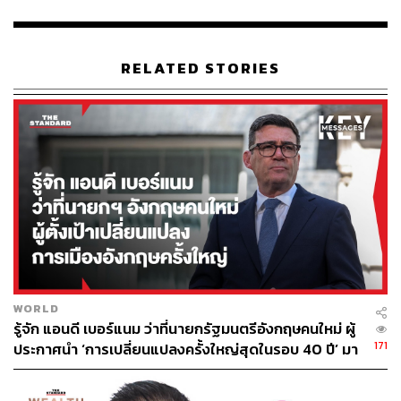
ได้รับวัคซีนจากต่างประเทศจนได้รับวัคซีนครบตาม
จำนวน
RELATED STORIES
นอกจากนี้ยังระบุถึงข้อกำหนดในการจองวัคซีนทางเลือกเข็ม
กระตุ้นภูมิคุ้มกันสำหรับองค์กรนิติบุคคลว่า
การสั่งจองและขอรับจัดสรรวัคซีนทางเลือกนี้ เมื่อ
ยืนยันการจองและโอนเงินแล้ว ทางราชวิทยาลัยจุฬาภ
รณ์จะไม่คืนเงิน และไม่รับการขอลดจำนวนวัคซีนใน
ทุกกรณี หากไม่โอนเงินภายในระยะเวลาที่กำหนด ขอ
สงวนสิทธิ์ที่จะนำเงินจองจำนวนดังกล่าว หรือวัคซีนไป
จัดสรรให้กับกลุ่มเปราะบางของประเทศต่อไป
ราชวิทยาลัยจุฬาภรณ์จะจัดสรรวัคซีนให้ตามลำดับ
องค์กรที่โอนเงินจองเข้ามาก่อน กับวัคซีนที่จะทยอยมา
WORLD
จากต่างประเทศ
รู้จัก แอนดี เบอร์แนม ว่าที่นายกรัฐมนตรีอังกฤษคนใหม่ ผู้
องค์กรสามารถยื่นขอรับจัดสรรวัคซีนได้ทั้ง 2 ชนิด โดย
171
ประกาศนำ ‘การเปลี่ยนแปลงครั้งใหญ่สุดในรอบ 40 ปี’ มา
แจ้งระบุจำนวนคนตามยี่ห้อวัคซีนเข็มกระตุ้นภูมิที่
สู่การเมืองอังกฤษ
ประสงค์จะขอรับจัดสรร
องค์กรจะได้รับอีเมลแจ้งชื่อผู้ใช้งานและรหัสผ่านเพื่อ