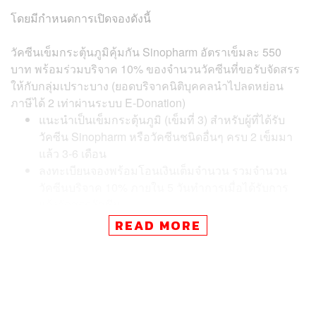
โดยมีกำหนดการเปิดจองดังนี้
วัคซีนเข็มกระตุ้นภูมิคุ้มกัน Sinopharm อัตราเข็มละ 550
บาท พร้อมร่วมบริจาค 10% ของจำนวนวัคซีนที่ขอรับจัดสรร
ให้กับกลุ่มเปราะบาง (ยอดบริจาคนิติบุคคลนำไปลดหย่อน
ภาษีได้ 2 เท่าผ่านระบบ E-Donation)
แนะนำเป็นเข็มกระตุ้นภูมิ (เข็มที่ 3) สำหรับผู้ที่ได้รับ
วัคซีน Sinopharm หรือวัคซีนชนิดอื่นๆ ครบ 2 เข็มมา
แล้ว 3-6 เดือน
ลงทะเบียนจองพร้อมโอนเงินเต็มจำนวน รวมจำนวน
วัคซีนบริจาค 10% ภายใน 5 วันทำการเมื่อได้รับการ
แจ้งจัดสรรวัคซีน
กำหนดเริ่มฉีดเข็มกระตุ้นภูมิได้ตั้งแต่วันที่ 1 ธันวาคม
READ MORE
2564 เป็นต้นไป ณ ศูนย์ฉีดวัคซีนราชวิทยาลัยจุฬาภรณ์
และสถานพยาบาลที่อยู่ในระบบจัดสรรวัคซีนที่รับฉีด
แทนโรงพยาบาลจุฬาภรณ์ทั่วประเทศ
วัคซีนเข็มกระตุ้นภูมิคุ้มกัน Moderna (50 ไมโครกรัม) อัตรา