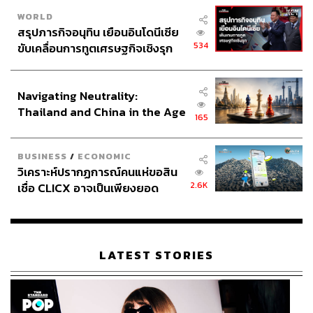
WORLD
สรุปภารกิจอนุทิน เยือนอินโดนีเซีย
534
ขับเคลื่อนการทูตเศรษฐกิจเชิงรุก
ประกาศหุ้นส่วนยุทธศาสตร์ไทย –
อินโดนีเซีย
Navigating Neutrality:
Thailand and China in the Age
165
of a New Global Order
BUSINESS
/
ECONOMIC
วิเคราะห์ปรากฏการณ์คนแห่ขอสิน
2.6K
เชื่อ CLICX อาจเป็นเพียงยอด
ภูเขาน้ำแข็ง ของปัญหาหนี้ครัว
เรือนไทยที่ถูกซุกไว้
LATEST STORIES