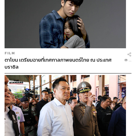
FILM
ตาโขน เตรียมฉายที่เทศกาลภาพยนตร์ไทย ณ ประเทศ
...
บราซิล