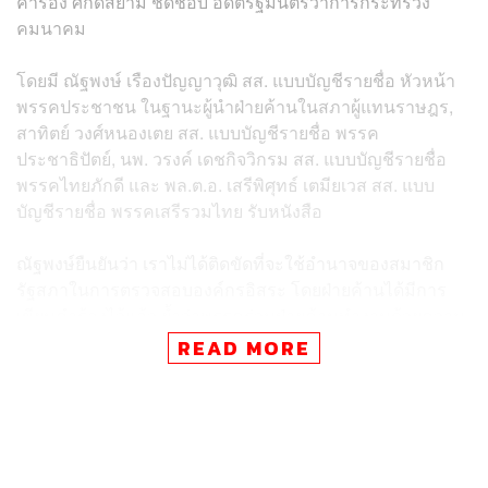
คำร้อง ศักดิ์สยาม ชิดชอบ อดีตรัฐมนตรีว่าการกระทรวง
คมนาคม
โดยมี ณัฐพงษ์ เรืองปัญญาวุฒิ สส. แบบบัญชีรายชื่อ หัวหน้า
พรรคประชาชน ในฐานะผู้นำฝ่ายค้านในสภาผู้แทนราษฎร,
สาทิตย์ วงศ์หนองเตย สส. แบบบัญชีรายชื่อ พรรค
ประชาธิปัตย์, นพ. วรงค์ เดชกิจวิกรม สส. แบบบัญชีรายชื่อ
พรรคไทยภักดี และ พล.ต.อ. เสรีพิศุทธ์ เตมียเวส สส. แบบ
บัญชีรายชื่อ พรรคเสรีรวมไทย รับหนังสือ
ณัฐพงษ์ยืนยันว่า เราไม่ได้ติดขัดที่จะใช้อำนาจของสมาชิก
รัฐสภาในการตรวจสอบองค์กรอิสระ โดยฝ่ายค้านได้มีการ
เขียนคำร้องไว้แล้ว ย้ำว่าพรรคร่วมฝ่ายค้านทำงานด้วยความ
เคารพซึ่งกันและกัน อะไรที่เป็นประโยชน์ของประเทศ เราคบ
READ MORE
กันได้เสมอ แต่เรามีจุดยืนบางอย่าง เช่น การระมัดระวังการ
ใช้อำนาจขององค์กรอิสระที่อาจจะขยายอำนาจ
นพ. วาโย อัศวรุ่งเรือง สส. แบบบัญชีรายชื่อ รองหัวหน้า
พรรคประชาชน กล่าวเพิ่มเติมว่าพรรคประชาชนกำลังยก