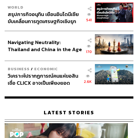
WORLD
สรุปภารกิจอนุทิน เยือนอินโดนีเซีย
ABOUT THE AUTHOR
541
ขับเคลื่อนการทูตเศรษฐกิจเชิงรุก
THE STANDARD TEAM
ประกาศหุ้นส่วนยุทธศาสตร์ไทย –
กองบรรณาธิการ THE STANDARD
อินโดนีเซีย
Navigating Neutrality:
ABOUT THE PHOTOGRAPHER
Thailand and China in the Age
170
of a New Global Order
ณาฌารัฐ ภักดีอาสา
ช่างภาพข่าว ประจำสำนักข่าว THE
BUSINESS
/
ECONOMIC
STANDARD
วิเคราะห์ปรากฏการณ์คนแห่ขอสิน
2.6K
เชื่อ CLICX อาจเป็นเพียงยอด
ภูเขาน้ำแข็ง ของปัญหาหนี้ครัว
เรือนไทยที่ถูกซุกไว้
LATEST STORIES