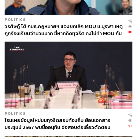
POLITICS
วรศิษฎ์ โต้ กมธ.กฎหมายฯ แจงยกเลิก MOU ม.บูรพา เหตุ
118
ถูกร้องเรียนจำนวนมาก ชี้หากคิดทุจริต คงไม่ทำ MOU กับ
5 หน่วยงาน
POLITICS
โรมเผยข้อมูลใหม่ปมทุจริตสอบท้องถิ่น ย้อนเอกสาร
93
ประชุมปี 2567 พบชื่ออนุทิน จ่อสอบต่อเอี่ยวตัดตอน
ม.บูรพา หรือไม่