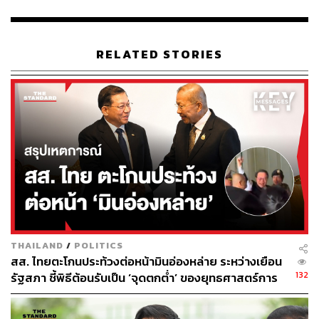
รวมไทย พรรคไทยภักดี ได้ร่วมลงชื่อกับพรรคประชาชน ยื่น
เรื่องนี้ไปยังประธานสภาฯ นอกจากนี้พระประชาชนที่จะมี
การยื่นแยกในประเด็นในกรณีคดีของนายศักดิ์สยาม เพิ่มเติม
RELATED STORIES
ด้วย
THAILAND
/
POLITICS
สส. ไทยตะโกนประท้วงต่อหน้ามินอ่องหล่าย ระหว่างเยือน
132
รัฐสภา ชี้พิธีต้อนรับเป็น ‘จุดตกต่ำ’ ของยุทธศาสตร์การ
ทูตไทย