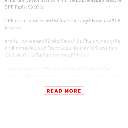
CPF ถือหุ้น 99.99%
CPF แจ้งว่า ราคาขายทรัพย์สินดังกล่าวอยู่ที่ประมาณ 861.6
ล้านบาท
สำหรับ ‘เอก-ชัย ดิสทริบิวชั่น ซิสเทม’ นั้นเป็นผู้ประกอบธุรกิจ
ค้าปลีกภายใต้แบรนด์ Tesco Lotus ซึ่งล่าสุดได้รีแบรนด์มา
เป็น Lotus’s ไปเมื่อเดือนกุมภาพันธ์ที่ผ่านมา
ข้อมูล ณ สิงหาคม 2562 Lotus’s มีสาขาในประเทศไทย
ประกอบไปด้วยรูปแบบไฮเปอร์มาเก็ต 214 สาขา ตลาดโลตัส
179 สาขา และ Tesco Express (ซึ่งได้ถูกรีแบรนด์มาเป็น
Lotus’s go fresh) 1,574 สาขา และพื้นที่ให้เช่าในศูนย์การค้า
READ MORE
191 สาขา
จริงๆ แล้ว CPF ถือเป็นหนึ่งในผู้ถือหุ้นใหญ่ของ เอก-ชัย ดิส
ทริบิวชั่น ซิสเทม เช่นกัน เพราะบริษัท ซี.พี.เมอร์แชนไดซิ่ง
จำกัด ซึ่งเป็นบริษัทย่อยที่ CPF ถือหุ้นอยู่ทั้งหมด ได้เข้าซื้อหุ้น