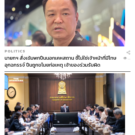
POLITICS
นายกฯ สั่งเข้มพกปืนนอกเคหสถาน ชี้ไม่ใช่เจ้าหน้าที่มีโทษ
...
อุกฉกรรจ์ ปืนถูกขโมยก่อเหตุ เจ้าของร่วมรับผิด