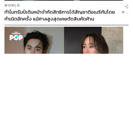
WORLD
ทำไมทรัมป์เดินหน้าจำกัดสิทธิการได้สัญชาติอเมริกันโดย
...
กำเนิดอีกครั้ง แม้ศาลสูงสุดเคยตัดสินคัดค้าน
ENTERTAINMENT
เก้า นพเก้า และ พาย รินรดา เตรียมร่วมงานกันใน ‘รสกาล
...
Enchanted Taste In Time’