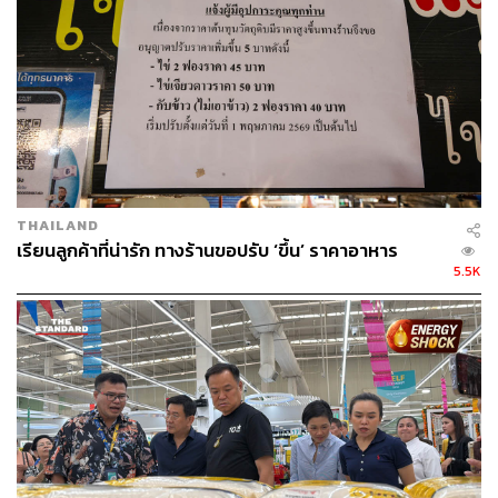
ธุรกิจ การตลาด เทคโนโลยี และชอบสำรวจ
โลกออฟไลน์และออนไลน์มาถอดรหัสความ
เคลื่อนไหวให้เป็นเรื่องเข้าใจง่าย สนุก และได้
ไอเดียใหม่ๆ
THAILAND
เรียนลูกค้าที่น่ารัก ทางร้านขอปรับ ‘ขึ้น’ ราคาอาหาร
5.5K