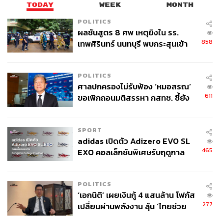
TODAY
WEEK
MONTH
POLITICS
ผลชันสูตร 8 ศพ เหตุยิงใน รร.
858
เทพศิรินทร์ นนทบุรี พบกระสุนเข้า
จุดสำคัญ ‘ศีรษะ-หน้าอก’ ครูถูกยิง
4 นัด จากระยะไกล
POLITICS
ศาลปกครองไม่รับฟ้อง ‘หมอสรณ’
611
ขอเพิกถอนมติสรรหา กสทช. ชี้ยัง
ไม่ใช่ผู้เดือดร้อนเสียหาย
SPORT
adidas เปิดตัว Adizero EVO SL
465
EXO คอลเล็กชันพิเศษรับฤดูกาล
College Football
POLITICS
‘เอกนิติ’ เผยเงินกู้ 4 แสนล้าน โฟกัส
277
เปลี่ยนผ่านพลังงาน ลุ้น ‘ไทยช่วย
ไทยพลัส’ เฟส 2 รอประเมินความ