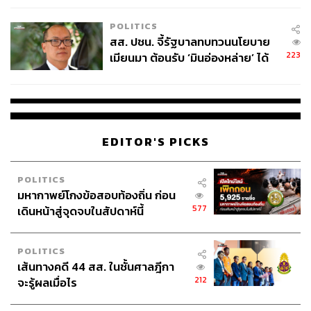
เหมาะสม
POLITICS
สส. ปชน. จี้รัฐบาลทบทวนนโยบาย
223
เมียนมา ต้อนรับ ‘มินอ่องหล่าย’ ได้
แค่สัญญาว่างเปล่า
EDITOR'S PICKS
POLITICS
มหากาพย์โกงข้อสอบท้องถิ่น ก่อน
577
เดินหน้าสู่จุดจบในสัปดาห์นี้
POLITICS
เส้นทางคดี 44 สส. ในชั้นศาลฎีกา
212
จะรู้ผลเมื่อไร