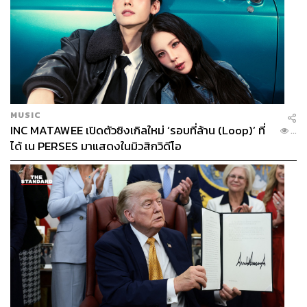
MUSIC
INC MATAWEE เปิดตัวซิงเกิลใหม่ ‘รอบที่ล้าน (Loop)’ ที่
...
ได้ เน PERSES มาแสดงในมิวสิกวิดีโอ