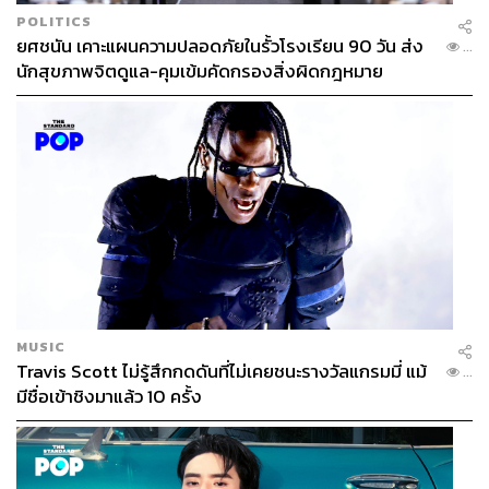
POLITICS
ยศชนัน เคาะแผนความปลอดภัยในรั้วโรงเรียน 90 วัน ส่ง
...
นักสุขภาพจิตดูแล-คุมเข้มคัดกรองสิ่งผิดกฎหมาย
MUSIC
Travis Scott ไม่รู้สึกกดดันที่ไม่เคยชนะรางวัลแกรมมี่ แม้
...
มีชื่อเข้าชิงมาแล้ว 10 ครั้ง