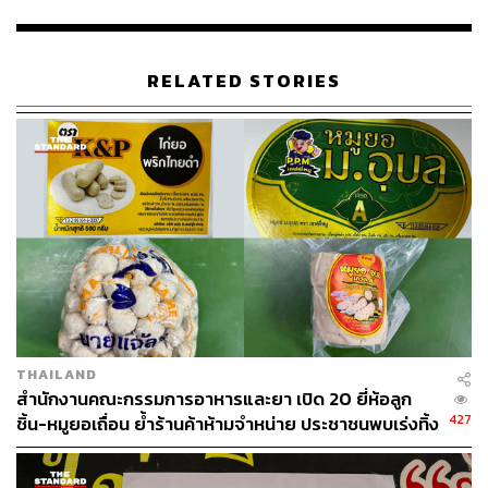
RELATED STORIES
TAGS:
เนื้อสัตว์
Lotus’s
Tesco Lotus
เจริญโภคภัณฑ์อาหาร (CPF)
296
THAILAND
สำนักงานคณะกรรมการอาหารและยา เปิด 20 ยี่ห้อลูก
ABOUT THE AUTHOR
427
ชิ้น-หมูยอเถื่อน ย้ำร้านค้าห้ามจำหน่าย ประชาชนพบเร่งทิ้ง
ถนัดกิจ จันกิเสน
ทันที
Content Creator ประจำกองบรรณาธิการ
THE STANDARD WEALTH ผู้เสพติดโลก