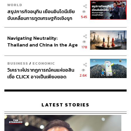
WORLD
สรุปภารกิจอนุทิน เยือนอินโดนีเซีย
545
ขับเคลื่อนการทูตเศรษฐกิจเชิงรุก
ประกาศหุ้นส่วนยุทธศาสตร์ไทย –
อินโดนีเซีย
Navigating Neutrality:
Thailand and China in the Age
178
of a New Global Order
BUSINESS
/
ECONOMIC
วิเคราะห์ปรากฏการณ์คนแห่ขอสิน
2.6K
เชื่อ CLICX อาจเป็นเพียงยอด
ภูเขาน้ำแข็ง ของปัญหาหนี้ครัว
เรือนไทยที่ถูกซุกไว้
LATEST STORIES