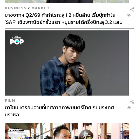
BUSINESS
/
MARKET
บางจากฯ Q2/69 ทำกำไรทะลุ 1.2 หมื่นล้าน เริ่มบุ๊กกำไร
...
‘SAF’ เชิงพาณิชย์ครั้งแรก หนุนรายได้ครึ่งปีทะลุ 3.2 แสน
ล้าน
FILM
ตาโขน เตรียมฉายที่เทศกาลภาพยนตร์ไทย ณ ประเทศ
...
บราซิล