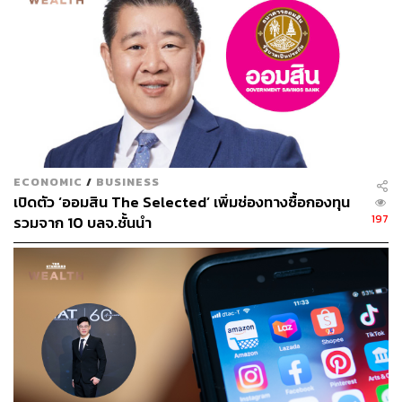
ตายคนหนึ่ง แต่มันอาจหมายถึงคนกำลังจะตายเพิ่ม” คริส โป
ตระนันทน์ หนึ่งในทีมงานกลุ่มเส้นด้ายกล่าวกับ THE
STANDARD
“เริ่มแรกก่อนตั้งกลุ่ม เราคิดว่าจะช่วยผู้มีความเสี่ยงสูงหาคิว
ตรวจโควิด-19 และหาเตียงให้แก่ผู้ป่วย แต่พอทบทวนถึงขั้น
ตอนต่างๆ เราพบว่าใช้เวลาและอาจจะช่วยได้น้อยกว่าที่คิด
สิ่งที่ทำได้เลยคือ ผมมีรถที่บ้านว่างอยู่ มีมือถือเครื่องที่ว่างอยู่
ประกอบกับเหตุการณ์ของอัพ เราเลยคิดว่าการรับ-ส่งผู้ป่วย
ECONOMIC
/
BUSINESS
เปิดตัว ‘ออมสิน The Selected’ เพิ่มช่องทางซื้อกองทุน
โควิด-19 และผู้มีความเสี่ยงสูง นี่คือสิ่งที่สามารถทำได้เลยได้
197
รวมจาก 10 บลจ.ชั้นนำ
จริง”
กลุ่มอาสาเส้นด้ายเริ่มต้นอย่างเป็นทางการเมื่อวันที่ 27
เมษายน 2564 ภายในวันแรกวันเดียว มีคนติดต่อขอความ
ช่วยเหลือ 10 ราย ส่วนใหญ่เป็นผู้ป่วยและผู้มีความเสี่ยงสูงที่
พยายามไปโรงพยาบาลโดยไม่จำเป็นต้องผ่านพื้นที่สาธารณะ
หรือพบเจอผู้คนให้น้อยที่สุด
“ประชาชนทุกคนเป็นคนธรรมดา เรารอรัฐไม่ไหว วันนี้เรามี