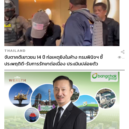
THAILAND
จับตาคดีเยาวชน 14 ปี ก่อเหตุยิงในห้าง กรมพินิจฯ ชี้
...
ประพฤติดี-รับการรักษาต่อเนื่อง ประเมินปล่อยตัว