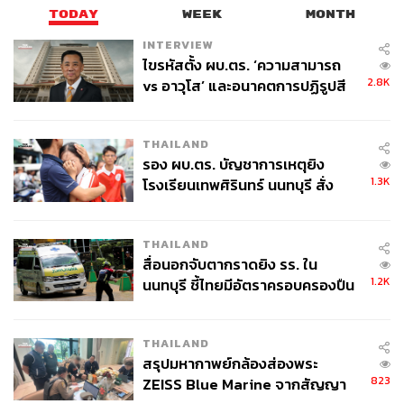
TODAY
WEEK
MONTH
INTERVIEW
ไขรหัสตั้ง ผบ.ตร. ‘ความสามารถ
2.8K
vs อาวุโส’ และอนาคตการปฏิรูปสี
กากี กับ พล.ต.อ. เอก อังสนานนท์
THAILAND
รอง ผบ.ตร. บัญชาการเหตุยิง
1.3K
โรงเรียนเทพศิรินทร์ นนทบุรี สั่ง
ค้นหา 2 รอบยืนยันไร้คนติดค้าง พบ
ศพปู่-ย่าที่บ้านพักผู้ก่อเหตุ
THAILAND
สื่อนอกจับตากราดยิง รร. ใน
1.2K
นนทบุรี ชี้ไทยมีอัตราครอบครองปืน
สูงในระดับต้นของภูมิภาค
THAILAND
สรุปมหากาพย์กล้องส่องพระ
823
ZEISS Blue Marine จากสัญญา