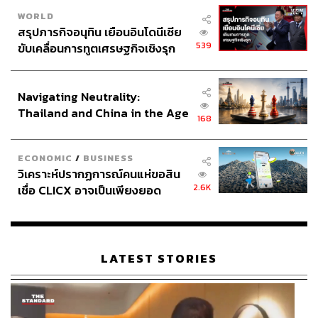
WORLD
สรุปภารกิจอนุทิน เยือนอินโดนีเซีย
539
ขับเคลื่อนการทูตเศรษฐกิจเชิงรุก
ประกาศหุ้นส่วนยุทธศาสตร์ไทย –
อินโดนีเซีย
Navigating Neutrality:
Thailand and China in the Age
168
of a New Global Order
ECONOMIC
/
BUSINESS
วิเคราะห์ปรากฏการณ์คนแห่ขอสิน
2.6K
เชื่อ CLICX อาจเป็นเพียงยอด
ภูเขาน้ำแข็ง ของปัญหาหนี้ครัว
เรือนไทยที่ถูกซุกไว้
LATEST STORIES