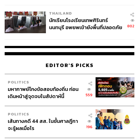
ผลิต 8.3 ล้าน สู่ข้อพิพาท ‘มา
เวลล์ฯ’ ฟ้อง ‘โทน บางแค’ ผิดนัด
THAILAND
จ่ายหนี้-แอบระบุแบรนด์
นักเรียนโรงเรียนเทพศิรินทร์
802
นนทบุรี อพยพเข้ายังพื้นที่ปลอดภัย
ชั่วคราว หลังเหตุใช้อาวุธปืนภายใน
โรงเรียนคลี่คลาย
EDITOR'S PICKS
POLITICS
มหากาพย์โกงข้อสอบท้องถิ่น ก่อน
559
เดินหน้าสู่จุดจบในสัปดาห์นี้
POLITICS
เส้นทางคดี 44 สส. ในชั้นศาลฎีกา
196
จะรู้ผลเมื่อไร