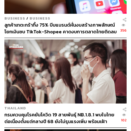
โทรศัพท์ 5 เครื่อง มีรถอยู่ 4 คัน มีพี่น้องที่รวมตัวมาช่วย
มากมาย เราไม่รู้ว่าเส้นด้ายจะพัฒนาไปถึงจุดไหน แต่เราจะ
BUSINESS
/
BUSINESS
ทำเท่าที่เราทำได้”
ลูกค้าเทตะกร้าทิ้ง 75% บีบแบรนด์หั่นงบสร้างภาพลักษณ์
356
โยกเงินซบ TikTok-Shopee คาดงบการตลาดไทยติดลบ
สำหรับใครที่ได้รับผลกระทบจากการระบาดของเชื้อโควิด-19
ครั้งแรกในรอบ 14 ปี
และไม่ได้รับความดูแลจากรัฐ อยากขอความช่วยเรื่องรถรับ-
ส่งไปโรงพยาบาล ไม่ว่าจะเป็นผู้ติดเชื้อหรือเป็นผู้มีความเสี่ยง
สูง รวมถึงหาคิวเตียงและคิวตรวจเชื้อ สามารถขอความช่วย
เหลือจากกลุ่มเส้นด้าย – Zendai ได้ที่แฟนเพจเฟซบุ๊ก
@zend
ai.org
หรือโทร. 08 1591 9714
พิสูจน์อักษร: พรนภัส ชำนาญค้า
TAGS:
กลุ่มเส้นด้าย
เชื้อไวรัสโคโรนา
COVID-19
โควิด-19
ประชาชน
ฮีโร่โควิด19
THAILAND
กรมควบคุมโรคยันโควิด 19 สายพันธุ์ NB.1.8.1 พบในไทย
102
ต่อเนื่องตั้งแต่กลางปี 68 ยังไม่รุนแรงเพิ่ม พร้อมเฝ้า
ระวัง-ติดตามใกล้ชิด