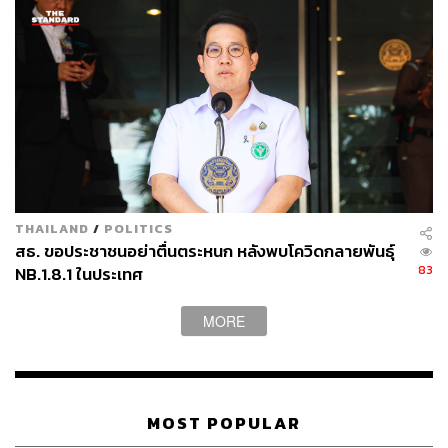
95
ABOUT THE AUTHOR
พลอยจันทร์ สุขคง
Senior Content Creator ประจำกองไลฟ์สไตล์
สำนักข่าว THE STANDARD
THAILAND
/
POLITICS
สธ. ขอประชาชนอย่าตื่นตระหนก หลังพบโควิดกลายพันธุ์
83
NB.1.8.1 ในประเทศ
MORE
MOST POPULAR