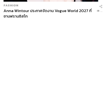
FASHION
Anna Wintour ประกาศจัดงาน Vogue World 2027 ที่
...
ซานฟรานซิสโก
News
Wealth
Pop
Podcast
Video
Now
Opinion
Careers
Events
Privacy
About
Contact
Policy
FOR
ADVERTISING
MEMBERSHIP