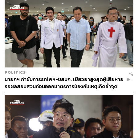
ตำรวจในสังกัดจำเลยที่ 1 ให้ปฏิบัติหน้าที่เป็นไปตามกฎหมาย
ระเบียบ คำสั่ง และนโยบายของจำเลยที่ 1 ในภาพรวม โดยมี
ผู้บังคับบัญชาตามลำดับชั้นควบคุม กำกับดูแล บังคับบัญชา
ให้จำเลยที่ 2 ปฏิบัติตนธำรงไว้ซึ่งวินัยของข้าราชการ การที่
จำเลยที่ 2 ไม่ประพฤติตนธำรงวินัยของข้าราชการตำรวจ ใช้
รถจักรยานยนต์ผิดกฎหมายไม่ติดแผ่นป้ายทะเบียน ไม่มี
ประกันภัยตาม พ.ร.บ.คุ้มครองผู้ประสบภัยจากรถ พ.ศ. 2535
ไม่เสียภาษีประจำปี ไม่ติดกระจกมองข้างและขับรถฝ่าฝืนกฎ
จราจร
POLITICS
นายกฯ กำชับการรถไฟฯ-ขสมก. เยียวยาสูงสุดผู้เสียหาย
ผู้บังคับบัญชาจำเลยที่ 2 ได้ตั้งคณะกรรมการดำเนินการทาง
...
รอผลสอบสวนก่อนออกมาตรการป้องกันเหตุเกิดซ้ำจุด
วินัยและพนักงานสอบสวนดำเนินคดีกับจำเลยที่ 2 ได้ความ
ตัดทางรถไฟ
จาก พ.ต.ท. มนตรี ผู้บังคับบัญชาจำเลยที่ 2 ว่า ภายหลังเกิด
เหตุ ผู้บังคับการอารักขาและควบคุมฝูงชน ต้นสังกัดจำเลยที่ 2
มีคำสั่งตั้งคณะกรรมการสืบสวนข้อเท็จจริงเพื่อดำเนินการ
ทางวินัย และได้พิจารณาลงโทษกักขัง 30 วัน ตามสำเนาคำ
สั่งกองบังคับการอารักขาและควบคุมฝูงชน ที่ 10/2565 และ
พนักงานสอบสวนได้แจ้งข้อหาจำเลยที่ 2 เพิ่มเติมว่าขับรถ