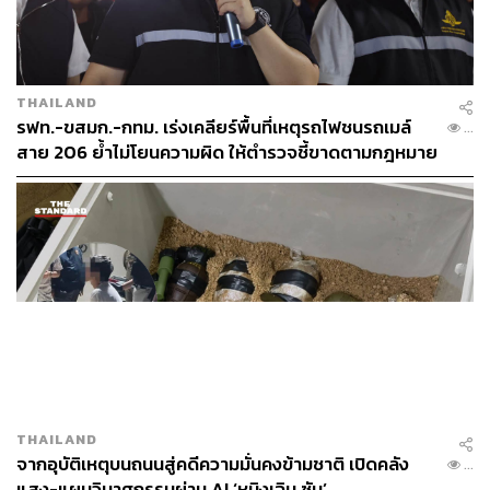
จักรยานยนต์ไม่ชิดขอบทางด้านซ้าย ขับรถไม่ปฏิบัติตาม
เครื่องหมายบนพื้นทาง (ไม่หยุดรถให้คนข้ามทางม้าลาย) นำ
รถจักรยานยนต์ที่ไม่ติดแผ่นป้ายทะเบียนมาใช้ในทาง นำรถที่
ยังไม่ได้เสียภาษีประจำปีมาใช้ในทาง นำรถจักรยานยนต์ที่ไม่
THAILAND
จัดให้มีประกันความเสียหายตาม พ.ร.บ.คุ้มครองผู้ประสบภัย
รฟท.-ขสมก.-กทม. เร่งเคลียร์พื้นที่เหตุรถไฟชนรถเมล์
...
จากรถ พ.ศ. 2535 มาใช้ในทาง ใช้รถที่มีส่วนควบหรือเครื่อง
สาย 206 ย้ำไม่โยนความผิด ให้ตำรวจชี้ขาดตามกฎหมาย
อุปกรณ์ไม่ครบถ้วน (ไม่มีกระจกมองข้าง) ขับรถโดยไม่คำนึง
เผยปมเครื่องกั้นลงไม่ได้เหตุมีรถจอดขวาง
ถึงความปลอดภัยหรือความเดือดร้อนของผู้อื่น และขับรถ
จักรยานยนต์ในทางเดินรถในเขตกรุงเทพมหานครโดยใช้
ความเร็วเกินกว่าที่กฎหมายกำหนด
พนักงานอัยการได้ยื่นฟ้องจำเลยที่ 2 ต่อศาลอาญา ศาลมีคำ
พิพากษาเป็นคดีอาญาหมายเลขแดงที่ อ1049/2565 ว่าจำเลย
มีความผิดตามฟ้อง ลงโทษจำคุก ริบรถจักรยานยนต์ของ
กลาง เมื่อพฤติกรรมการขับขี่และใช้รถจักรยานยนต์ฝ่าฝืน
กฎหมายเป็นเรื่องเฉพาะตัวของจำเลยที่ 2 ที่ขาดความสำนึกรู้
ผิดชอบ ทั้งๆ ที่จำเลยที่ 1 มีคำสั่งกำชับให้เจ้าหน้าที่ตำรวจ
THAILAND
รักษาวินัยจราจรและปฏิบัติตามกฎหมายโดยเคร่งครัด
จากอุบัติเหตุบนถนนสู่คดีความมั่นคงข้ามชาติ เปิดคลัง
...
ควบคุม เสริมสร้างความประพฤติ และวินัยข้าราชการตำรวจ
แสง-แผนวินาศกรรมผ่าน AI ‘หมิงเฉิน ซัน’