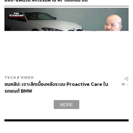
ซึ่งจำเลยที่ 2 เคยเข้าร่วมอบรมประชุมกวดขันระเบียบวินัย
เกี่ยวกับความประพฤติและระเบียบข้าราชการตำรวจที่หน่วย
งานต้นสังกัดจัดขึ้นตามคำสั่งจำเลยที่ 1 จำเลยที่ 1 ไม่มี
อำนาจโดยลำพังในการจัดระเบียบจราจร ต้องผ่านความเห็น
ชอบจากคณะอนุกรรมการจัดการระบบจราจร โดยมี
กระบวนการและขั้นตอนดำเนินงานร่วมกันหลายหน่วยงาน
ได้แก่ กรุงเทพมหานคร กระทรวงคมนาคม และองค์กร
ปกครองส่วนท้องถิ่น
ดังนั้นจำเลยที่ 1 ในฐานะเจ้าพนักงานจราจรมีหน้าที่ดูแลการ
จราจร รักษาความปลอดภัยบนท้องถนนให้เป็นไปตาม
TECH
/
VIDEO
กฎหมาย ระเบียบ ข้อบังคับ คำสั่ง และนโยบายเป็นหน้าที่โดย
ชมคลิป: เจาะลึกเบื้องหลังระบบ Proactive Care ใน
...
ทั่วไป หาใช่เป็นหน้าที่และความรับผิดชอบโดยเฉพาะของ
รถยนต์ BMW
จำเลยที่ 1 เพียงหน่วยงานเดียว เมื่อเหตุคดีนี้เกิดจากที่จำเลยที่
2 กระทำละเมิดขับรถจักรยานยนต์ชนผู้ตายถึงแก่ความตาย
MORE
ซึ่งเป็นนิติเหตุอันเป็นความรับผิดเฉพาะตัวของจำเลยที่ 2
จำเลยที่ 1 ไม่อาจให้สัตยาบันเข้ารับเอาผลการกระทำละเมิด
ของจำเลยที่ 2 ได้ ดังนั้นจำเลยที่ 1 ไม่ต้องรับผิดในผลแห่ง
การกระทำละเมิดของจำเลยที่ 2 ต่อโจทก์ทั้งสอง