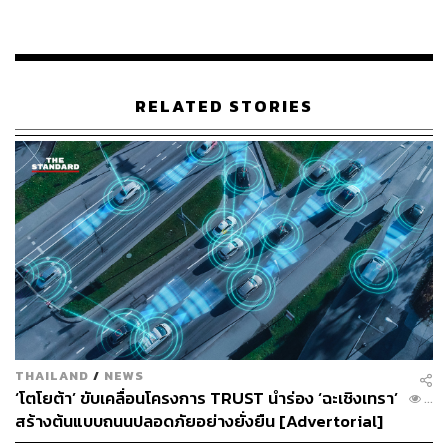
ค่าขาดไร้อุปการะเป็นเงินจำนวน 72,266,301 บาท
พร้อมดอกเบี้ยร้อยละ 5 ต่อปีของต้นเงินจำนวน
72,000,000 บาท
นับถัดจากวันฟ้องเป็นต้นไปจนกว่าจะชำระเสร็จแก่
RELATED STORIES
โจทก์ทั้งสอง
ศาลพิเคราะห์พยานหลักฐานของฝ่ายโจทก์และจำเลยทั้งสอง
แล้วเห็นว่า ตาม พ.ร.บ.ตำรวจแห่งชาติ พ.ศ. 2565 มาตรา 6
วรรคหนึ่ง กำหนดให้จำเลยที่ 1 เป็นส่วนราชการ มีฐานะเป็น
นิติบุคคลอยู่ในบังคับบัญชาของนายกรัฐมนตรี และมีหน้าที่
และอำนาจ ดังต่อไปนี้… (2) ดูแล ควบคุม และกำกับการ
ปฏิบัติงานของข้าราชการตำรวจซึ่งปฏิบัติการตามประมวล
กฎหมายวิธีพิจารณาความอาญาและกฎหมายอื่น และ
มาตรา 11 และมาตรา 12 แห่ง พ.ร.บ.ดังกล่าว ได้กำหนดให้
จำเลยที่ 1 แบ่งส่วนราชการออกเป็นส่วนต่างๆ
THAILAND
/
NEWS
‘โตโยต้า’ ขับเคลื่อนโครงการ TRUST นำร่อง ‘ฉะเชิงเทรา’
...
ดังนั้นหน้าที่ของจำเลยที่ 1 จึงเป็นเพียงหน้าที่โดยทั่วไปที่จะ
สร้างต้นแบบถนนปลอดภัยอย่างยั่งยืน [Advertorial]
ควบคุม กำกับดูแล บังคับบัญชาส่วนราชการและข้าราชการ