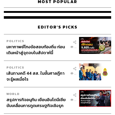
MOST POPULAR
ในประเด็นว่าจำเลยทั้งสองต้องรับผิดต่อโจทก์ทั้งสองหรือไม่
เพียงใด เห็นว่าเมื่อข้อเท็จจริงรับฟังได้ดั่งที่วินิจฉัยไว้ข้างต้น
ว่าจำเลยที่ 1 ไม่ได้กระทำละเมิด จึงไม่ต้องรับผิดต่อโจทก์ทั้ง
EDITOR'S PICKS
สอง เหตุคดีนี้เกิดจากการกระทำละเมิดของจำเลยที่ 2 โดย
ลำพัง จึงต้องรับผิดต่อโจทก์ทั้งสองเป็นการเฉพาะตัวตาม
ประมวลกฎหมายแพ่งและพาณิชย์ มาตรา 443 บัญญัติให้ผู้
POLITICS
มหากาพย์โกงข้อสอบท้องถิ่น ก่อน
กระทำละเมิดรับผิดใช้ค่าปลงศพรวมถึงค่าใช้จ่ายอันจำเป็น
...
เดินหน้าสู่จุดจบในสัปดาห์นี้
อย่างอื่นด้วย ในกรณีทำให้เขาถึงตาย ซึ่งการกำหนดค่าเสีย
หายดังกล่าว ศาลจะต้องพิเคราะห์ถึงค่าปลงศพและค่าใช้จ่าย
ตามจารีตประเพณีตามความจำเป็นและเหมาะสม ตลอดจน
POLITICS
ฐานานุรูปของผู้ตายและโจทก์ทั้งสองซึ่งเป็นบิดามารดา
เส้นทางคดี 44 สส. ในชั้นศาลฎีกา
...
จะรู้ผลเมื่อไร
เมื่อพิจารณาตารางสรุปยอดค่าใช้จ่าย รายละเอียดค่าใช้จ่าย
บิลเงินสด หลักฐานการชำระเงิน และภาพถ่ายงานศพซึ่งมี
WORLD
แขกร่วมงานจำนวนมาก ข้าราชการชั้นผู้ใหญ่ และผู้บริหาร
สรุปภารกิจอนุทิน เยือนอินโดนีเซีย
...
ระดับประเทศ ค่าปลงศพและค่าใช้จ่ายอันจำเป็นอื่นๆ รวม
ขับเคลื่อนการทูตเศรษฐกิจเชิงรุก
เป็นเงินทั้งสิ้น 331,230 บาทนั้นเหมาะสมแล้ว กำหนดให้ตาม
ประกาศหุ้นส่วนยุทธศาสตร์ไทย –