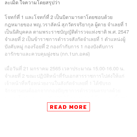
ละเมิด ใจความโดยสรุปว่า
โจทก์ที่ 1 และโจทก์ที่ 2 เป็นบิดามารดาโดยชอบด้วย
กฎหมายของ พญ.วราลัคน์ สุภวัตรจริยากุล ผู้ตาย จำเลยที่ 1
เป็นนิติบุคคล ตามพระราชบัญญัติตำรวจแห่งชาติ พ.ศ. 2547
จำเลยที่ 2 เป็นข้าราชการตำรวจสังกัดจำเลยที่ 1 ตำแหน่งผู้
บังคับหมู่ กองร้อยที่ 2 กองกำกับการ 1 กองบังคับการ
อารักขาและควบคุมฝูงชน (กก.1บก.อคฝ)
เมื่อวันที่ 21 มกราคม 2565 เวลาประมาณ 15.00-16.00 น.
จำเลยที่ 2 ขณะปฏิบัติหน้าที่รับเอกสารราชการไปส่งให้แก่
เจ้าหน้าที่หรือหน่วยงานในสังกัดจำเลยที่ 1 ได้ขับรถ
จักรยานยนต์ออกจากกองบัญชาการตำรวจนครบาลด้วย
ความเร็วประมาณ 108-128 กิโลเมตรต่อชั่วโมง แซงขึ้นหน้า
รถคันอื่นในระยะไม่ถึง 30 เมตรก่อนถึงทางม้าลาย โดยจงใจ
READ MORE
หรือประมาทเลินเล่ออย่างร้ายแรงพุ่งชนผู้ตายขณะเดินข้าม
ทางม้าลายบริเวณหน้าโรงพยาบาลสถาบันโรคไตภูมิราช
นครินทร์ แขวงถนนพญาไท เขตราชเทวี กรุงเทพมหานคร
ไม่ให้การช่วยเหลือ เป็นเหตุให้ผู้ตายถึงแก่ความตายหลังเกิด