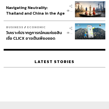
ขอ
อินโดนีเซีย
Navigating Neutrality:
...
ส่วนค่ารักษาพยาบาลก่อนตาย เงินบริจาคมูลนิธิโรงพยาบาล
Thailand and China in the Age
เจ้าพระยาอภัยภูเบศร และมูลนิธิโรงพยาบาลเด็ก ค่าไอแพด
of a New Global Order
กระเป๋า รองเท้า และเสื้อผ้าของผู้ตาย ไม่ใช่ค่าปลงศพและค่า
BUSINESS
/
ECONOMIC
ใช้จ่ายอันจำเป็นอย่างอื่นตามคำขอโจทก์ทั้งสอง จึงไม่
วิเคราะห์ปรากฏการณ์คนแห่ขอสิน
...
กำหนดให้
เชื่อ CLICX อาจเป็นเพียงยอด
ภูเขาน้ำแข็ง ของปัญหาหนี้ครัว
ส่วนค่าเรือลอยอังคาร โจทก์ทั้งสองไม่มีค่าใช้จ่าย เนื่องจาก
เรือนไทยที่ถูกซุกไว้
เป็นเรือของตำรวจน้ำ ไม่คิดค่าใช้จ่าย จึงไม่กำหนดให้
LATEST STORIES
สำหรับค่าขาดไร้อุปการะ เห็นว่าตามประมวลกฎหมายแพ่ง
และพาณิชย์ มาตรา 443 วรรคท้าย การกำหนดค่าสินไหม
ทดแทนในส่วนนี้จะต้องพิจารณาตามฐานานุรูปของผู้ตาย
และโจทก์ทั้งสอง ซึ่งเป็นผู้มีสิทธิได้รับค่าอุปการะเลี้ยงดู
ตลอดจนรายได้ของผู้ตายและระยะเวลาในการให้ความ
อุปการะเลี้ยงดูหากผู้ตายยังมีชีวิตอยู่ ขณะเกิดเหตุ โจทก์ที่ 1
และโจทก์ที่ 2 มีอายุ 64 ปีเท่ากัน มีโอกาสได้รับการอุปการะ
ตามกฎหมายได้ไม่น้อยกว่า 15 ปี ผู้ตายอายุ 33 ปี ประกอบ