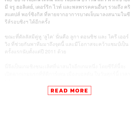
มี จรู ฮอลิเดย์, เดอร์ริก ไวท์ และพลพรรคคนอื่นๆ รวมถึง
คริ
สแตปส์ พอร์ซิงกิส
ที่หายจากอาการบาดเจ็บมาลงสนามในซี
รีส์รอบชิงฯ ได้อีกครั้ง
ขณะที่ดัลลัสมีคู่หู ‘ลูไค’ นั่นคือ ลูกา ดอนซิช และ ไครี เออร์
วิง ที่ช่วยกันพาทีมมาถึงจุดนี้ และมีโอกาสจะคว้าแชมป์เป็น
ครั้งแรกนับตั้งแต่ปี 2011 ด้วย
นี่จึงเป็นเกมชิงชนะเลิศที่น่าสนใจอีกเกมหนึ่ง โดยซีรีส์นี้จะ
เปิดฉากเกมแรกที่ทีดีการ์เดน เมืองบอสตัน ในวันศุกร์นี้ เวลา
07.30 น. ตามเวลาประเทศไทย
READ MORE