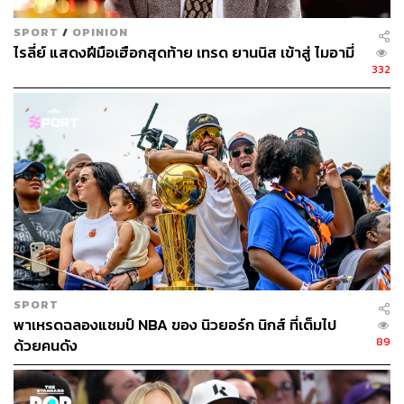
SPORT
/
OPINION
ไรลี่ย์ แสดงฝีมือเฮือกสุดท้าย เทรด ยานนิส เข้าสู่ ไมอามี่
332
SPORT
พาเหรดฉลองแชมป์ NBA ของ นิวยอร์ก นิกส์ ที่เต็มไป
89
ด้วยคนดัง