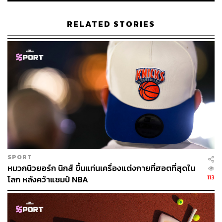
TAGS:
NBA
NBA Finals
กีฬาบาสเกตบอล
Boston Celtics
Dallas Mavericks
RELATED STORIES
NBA Finals 2024
1.0K
ABOUT THE AUTHOR
SPORT
สมศักดิ์ จันทวิชชประภา
หมวกนิวยอร์ก นิกส์ ขึ้นแท่นเครื่องแต่งกายที่ฮอตที่สุดใน
โปรดิวเซอร์ คอลัมนิสต์ และบรรณาธิการ ผู้
113
โลก หลังคว้าแชมป์ NBA
หลงใหลในความตื่นเต้นของกีฬาและความ
สงบของการอ่านหนังสือเงียบๆ