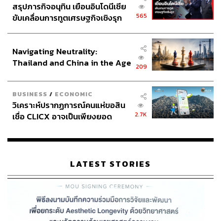
สรุปภารกิจอนุทิน เยือนอินโดนีเซีย
565
ขับเคลื่อนการทูตเศรษฐกิจเชิงรุก
ประกาศหุ้นส่วนยุทธศาสตร์ไทย –
อินโดนีเซีย
Navigating Neutrality:
Thailand and China in the Age
209
of a New Global Order
BUSINESS
/
ECONOMIC
วิเคราะห์ปรากฏการณ์คนแห่ขอสิน
2.7K
เชื่อ CLICX อาจเป็นเพียงยอด
ภูเขาน้ำแข็ง ของปัญหาหนี้ครัว
เรือนไทยที่ถูกซุกไว้
LATEST STORIES