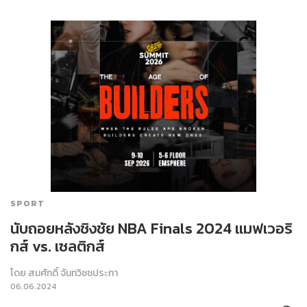
SPORT
นับถอยหลังชิงชัย NBA Finals 2024 แมฟเวอริ
กส์ vs. เซลติกส์
โดย
สมศักดิ์ จันทวิชชประภา
06.06.2024