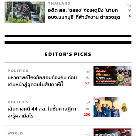
THAILAND
อดีต สส. ‘ฉลอง’ ก่อเหตุยิง ‘นายก
0
อบจ.นนทบุรี’ ที่สำนักงาน ตำรวจรุด
ลงพื้นที่
EDITOR'S PICKS
POLITICS
มหากาพย์โกงข้อสอบท้องถิ่น ก่อน
621
เดินหน้าสู่จุดจบในสัปดาห์นี้
POLITICS
เส้นทางคดี 44 สส. ในชั้นศาลฎีกา
256
จะรู้ผลเมื่อไร
WORLD