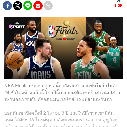
1.0K
NBA Finals ประจำฤดูกาลนี้กำลังจะเปิดฉากขึ้นในอีกไม่ถึง
24 ชั่วโมงข้างหน้านี้ โดยปีนี้เป็น บอสตัน เซลติกส์ แชมป์สาย
ตะวันออก พบกับ ดัลลัส แมฟเวอริกส์ แชมป์สายตะวันตก
บอสตันเข้าชิงครั้งที่ 2 ในรอบ 3 ปี และในปีนี้พวกเขามีลุ้น
แชมป์สมัยที่ 18 โดยมีขุมกำลังที่แข็งแกร่ง นอกจากคู่หู ‘เจย์-
เจย์’ อย่าง เจย์สัน เททัม และ เจย์เลน บราวน์ แล้ว พวกเขายัง