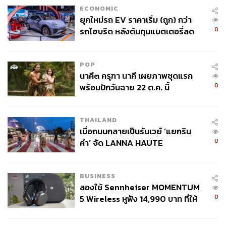
ECONOMIC
ยุคใหม่รถ EV ราคาเริ่ม (ถูก) กว่า
0
รถไฮบริด หลังต้นทุนแบตเตอรี่ลด
ลง - จีนแห่บุกตลาดเกิดใหม่
POP
นาคี๓ ครุฑา นาคี เผยภาพชุดแรก
0
พร้อมปักวันฉาย 22 ต.ค. นี้
THAILAND
เมื่อถนนกลายเป็นรันเวย์ ‘แยกริน
0
คำ’ จัด LANNA HAUTE
COUTURE กลางสายฝน
BUSINESS
ลองใช้ Sennheiser MOMENTUM
0
5 Wireless หูฟัง 14,990 บาท ที่ให้
ผู้ใช้ถอดเปลี่ยนแบตเองได้ ก่อนกฎ
EU บังคับปีหน้า