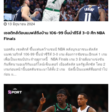
13 มิถุนายน 2024
เซลติกส์ต้อนแมฟส์ถึงบ้าน 106-99 ขึ้นนำซีรีส์ 3-0 ศึก NBA
Finals
บอสตัน เซลติกส์ ขึ้นแท่นคว้าแชมป์ NBA หลังบุกเอาชนะดัลลัส
แมฟเวอริกส์ 106-99 ขึ้นนำซีรีส์ 3-0 เกม ต้องการชัยชนะอีกแค่ 1 เกม
เพื่อเป็นแชมป์ประจำฤดูกาลนี้ NBA Finals เกม 3 ย้ายฝั่งมาแข่งขัน
กันที่สนามอเมริกันแอร์ไลน์เซ็นเตอร์ เมืองดัลลัส มลรัฐเท็กซัส โดย 2
เกมก่อนหน้านี้บอสตันชนะมาได้ทั้ง 2 เกม นัดนี้เป็นแมฟส์ที่ออกนำไป
ก่อน แ...