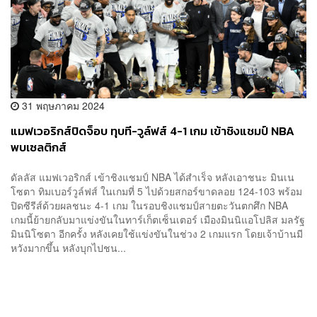
31 พฤษภาคม 2024
แมฟเวอริกส์ปิดจ็อบ ทุบที-วูล์ฟส์ 4-1 เกม เข้าชิงแชมป์ NBA
พบเซลติกส์
ดัลลัส แมฟเวอริกส์ เข้าชิงแชมป์ NBA ได้สำเร็จ หลังเอาชนะ มินเน
โซตา ทิมเบอร์วูล์ฟส์ ในเกมที่ 5 ไปด้วยสกอร์ขาดลอย 124-103 พร้อม
ปิดซีรีส์ด้วยผลชนะ 4-1 เกม ในรอบชิงแชมป์สายตะวันตกศึก NBA
เกมนี้ย้ายกลับมาแข่งขันในทาร์เก็ตเซ็นเตอร์ เมืองมินนิแอโปลิส มลรัฐ
มินนิโซตา อีกครั้ง หลังเคยใช้แข่งขันในช่วง 2 เกมแรก โดยเจ้าบ้านมี
หวังมากขึ้น หลังบุกไปชน...