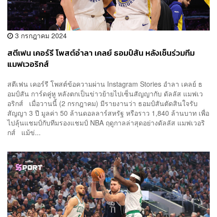
3 กรกฎาคม 2024
สตีเฟน เคอร์รี โพสต์อำลา เคลย์ ธอมป์สัน หลังเซ็นร่วมทีม
แมฟเวอริกส์
สตีเฟน เคอร์รี โพสต์ข้อความผ่าน Instagram Stories อำลา เคลย์ ธ
อมป์สัน การ์ดคู่หู หลังตกเป็นข่าวย้ายไปเซ็นสัญญากับ ดัลลัส แมฟเว
อริกส์ เมื่อวานนี้ (2 กรกฎาคม) มีรายงานว่า ธอมป์สันตัดสินใจรับ
สัญญา 3 ปี มูลค่า 50 ล้านดอลลาร์สหรัฐ หรือราว 1,840 ล้านบาท เพื่อ
ไปลุ้นแชมป์กับทีมรองแชมป์ NBA ฤดูกาลล่าสุดอย่างดัลลัส แมฟเวอริ
กส์ แม้ข่...