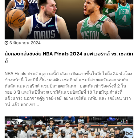
6 มิถุนายน 2024
นับถอยหลังชิงชัย NBA Finals 2024 แมฟเวอริกส์ vs. เซลติก
ส์
NBA Finals ประจำฤดูกาลนี้กำลังจะเปิดฉากขึ้นในอีกไม่ถึง 24 ชั่วโมง
ข้างหน้านี้ โดยปีนี้เป็น บอสตัน เซลติกส์ แชมป์สายตะวันออก พบกับ
ดัลลัส แมฟเวอริกส์ แชมป์สายตะวันตก บอสตันเข้าชิงครั้งที่ 2 ใน
รอบ 3 ปี และในปีนี้พวกเขามีลุ้นแชมป์สมัยที่ 18 โดยมีขุมกำลังที่
แข็งแกร่ง นอกจากคู่หู ‘เจย์-เจย์’ อย่าง เจย์สัน เททัม และ เจย์เลน บรา
วน์ แล้ว พวกเขา...