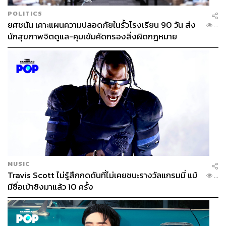
POLITICS
ยศชนัน เคาะแผนความปลอดภัยในรั้วโรงเรียน 90 วัน ส่ง
...
นักสุขภาพจิตดูแล-คุมเข้มคัดกรองสิ่งผิดกฎหมาย
MUSIC
Travis Scott ไม่รู้สึกกดดันที่ไม่เคยชนะรางวัลแกรมมี่ แม้
...
มีชื่อเข้าชิงมาแล้ว 10 ครั้ง