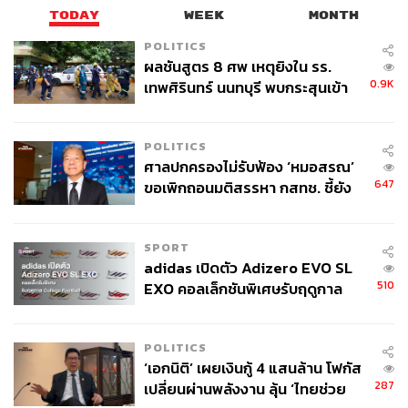
TODAY
WEEK
MONTH
POLITICS
ผลชันสูตร 8 ศพ เหตุยิงใน รร.
0.9K
เทพศิรินทร์ นนทบุรี พบกระสุนเข้า
จุดสำคัญ ‘ศีรษะ-หน้าอก’ ครูถูกยิง
4 นัด จากระยะไกล
POLITICS
ศาลปกครองไม่รับฟ้อง ‘หมอสรณ’
647
ขอเพิกถอนมติสรรหา กสทช. ชี้ยัง
ไม่ใช่ผู้เดือดร้อนเสียหาย
SPORT
adidas เปิดตัว Adizero EVO SL
510
EXO คอลเล็กชันพิเศษรับฤดูกาล
College Football
POLITICS
‘เอกนิติ’ เผยเงินกู้ 4 แสนล้าน โฟกัส
287
เปลี่ยนผ่านพลังงาน ลุ้น ‘ไทยช่วย