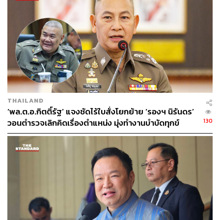
589
ABOUT THE AUTHOR
THE STANDARD TEAM
กองบรรณาธิการ THE STANDARD
THAILAND
‘พล.ต.อ.กิตติ์รัฐ’ แจงชัดไร้ใบสั่งโยกย้าย ‘รองฯ นิรันดร’
130
วอนตำรวจเลิกคิดเรื่องตำแหน่ง มุ่งทำงานบำบัดทุกข์
บำรุงสุข