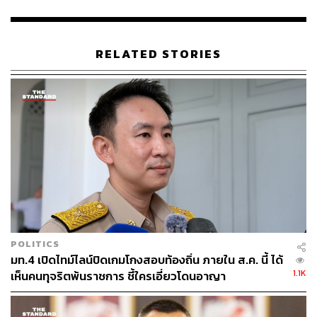
ว่าการทำงานเป็นไปตามกรอบระยะเวลาที่กำหนด และที่ผ่าน
มาคณะทำงานได้ให้ความเป็นธรรมต่อผู้ถูกกล่าวหาทุก
คนในการยื่นพยานหลักฐาน และได้สอบปากคำเรียบร้อยแล้ว
RELATED STORIES
หมดทุกคน
ทั้งนี้ ภายหลังจากสรุปสำนวนในคดีนี้ส่งให้อัยการพิจารณา
สั่งฟ้องแล้ว จะมีการตั้งคณะกรรมการชุดใหม่เพื่อพิจารณา
แจ้งข้อกล่าวหาในความผิดฐานฟอกเงินกับผู้ที่เกี่ยวข้องกับ
เว็บไซต์พนันออนไลน์ต่อไป
TAGS:
คดีความ
พระราชบัญญัติ
เว็บพนัน
ฟอกเงิน
วัชรินทร์ ภาณุรัตน์
ที่ปรึกษาของนายกรัฐมนตรี
อัคราเดช พิมลศรี
ตำรวจ
วิษณุ เครืองาม
พนันออนไลน์
การทุจริต
POLITICS
มท.4 เปิดไทม์ไลน์ปิดเกมโกงสอบท้องถิ่น ภายใน ส.ค. นี้ ได้
1.1K
เห็นคนทุจริตพ้นราชการ ชี้ใครเอี่ยวโดนอาญา