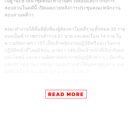
ในฐานะหัวหน้าชุดคณะทำงานตรวจสอบและกำกับการ
สอบสวนในคดีนี้ เปิดเผยภายหลังการประชุมคณะพนักงาน
สอบสวนคดีว่า
คณะทำงานได้มีมติสั่งฟ้องผู้ต้องหาในคดีรวมทั้งหมด 35 ราย
แบ่งเป็นข้าราชการตำรวจ 21 นาย และพลเรือน 14 ราย ใน
ความผิดมาตรา 157 เป็นเจ้าพนักงานปฏิบัติหรือละเว้นการ
ปฏิบัติหน้าที่โดยมิชอบ, มาตรา 149 เป็นเจ้าหน้าที่เรียกรับผล
ประโยชน์ และความผิดตามพระราชบัญญัติ (พ.ร.บ.) ป้องกัน
และปราบปรามการทรมานและการทำให้บุคคลสูญหาย พ.ศ.
2565 หรือ พ.ร.บ.อุ้มหายฯ มาตรา 5 และ 7
โดยในจำนวนนี้มีผู้ต้องหาที่หลบหนี 1 ราย ซึ่งได้ประสาน
องค์การตำรวจอาชญากรรมระหว่างประเทศ หรืออินเตอร์
READ MORE
โพล ให้ติดตามจับกุมเรียบร้อยแล้ว หลังจากนี้จะสรุปสำนวน
ส่งให้อัยการสำนักงานคดีปราบปรามการทุจริตพิจารณาสั่ง
ฟ้องได้ภายในเดือนกรกฎาคมนี้อย่างแน่นอน
ส่วนกรณีที่ถูกมองว่าคดีเป้รักผู้การเท่าไรเป็นส่วนหนึ่งของ