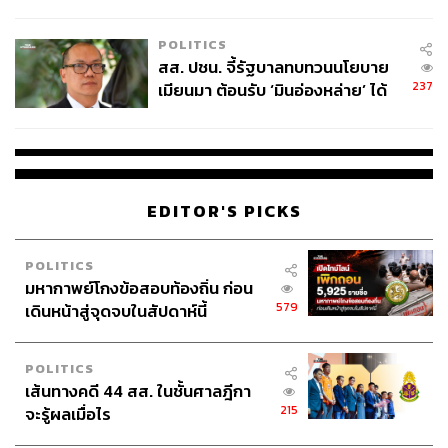
ไทยพลัส’ เฟส 2 รอประเมินความ
เหมาะสม
POLITICS
สส. ปชน. จี้รัฐบาลทบทวนนโยบาย
237
เมียนมา ต้อนรับ ‘มินอ่องหล่าย’ ได้
แค่สัญญาว่างเปล่า
EDITOR'S PICKS
POLITICS
มหากาพย์โกงข้อสอบท้องถิ่น ก่อน
579
เดินหน้าสู่จุดจบในสัปดาห์นี้
POLITICS
เส้นทางคดี 44 สส. ในชั้นศาลฎีกา
215
จะรู้ผลเมื่อไร