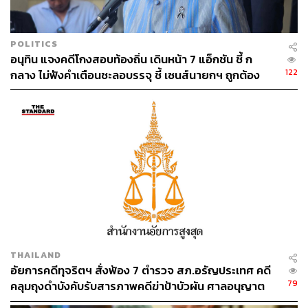
POLITICS
อนุทิน แจงคดีโกงสอบท้องถิ่น เดินหน้า 7 แอ็กชัน ชี้ ก
122
กลาง ไม่ฟังคำเตือนชะลอบรรจุ ชี้ เซนส์นายกฯ ถูกต้อง
THAILAND
อัยการคดีทุจริตฯ สั่งฟ้อง 7 ตำรวจ สภ.อรัญประเทศ คดี
79
คลุมถุงดำบังคับรับสารภาพคดีฆ่าป้าบัวผัน ศาลอนุญาต
ปล่อยตัวชั่วคราว นัดสอบ 17 ส.ค.นี้