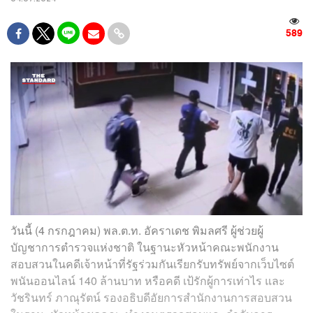
589
วันนี้ (4 กรกฎาคม) พล.ต.ท. อัคราเดช พิมลศรี ผู้ช่วยผู้
บัญชาการตำรวจแห่งชาติ ในฐานะหัวหน้าคณะพนักงาน
สอบสวนในคดีเจ้าหน้าที่รัฐร่วมกันเรียกรับทรัพย์จากเว็บไซต์
พนันออนไลน์ 140 ล้านบาท หรือคดี เป้รักผู้การเท่าไร และ
วัชรินทร์ ภาณุรัตน์ รองอธิบดีอัยการสำนักงานการสอบสวน