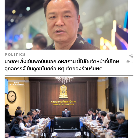
POLITICS
นายกฯ สั่งเข้มพกปืนนอกเคหสถาน ชี้ไม่ใช่เจ้าหน้าที่มีโทษ
...
อุกฉกรรจ์ ปืนถูกขโมยก่อเหตุ เจ้าของร่วมรับผิด