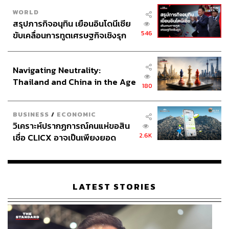
WORLD
สรุปภารกิจอนุทิน เยือนอินโดนีเซีย
546
ขับเคลื่อนการทูตเศรษฐกิจเชิงรุก
ประกาศหุ้นส่วนยุทธศาสตร์ไทย –
อินโดนีเซีย
Navigating Neutrality:
Thailand and China in the Age
180
of a New Global Order
BUSINESS
/
ECONOMIC
วิเคราะห์ปรากฏการณ์คนแห่ขอสิน
2.6K
เชื่อ CLICX อาจเป็นเพียงยอด
ภูเขาน้ำแข็ง ของปัญหาหนี้ครัว
เรือนไทยที่ถูกซุกไว้
LATEST STORIES