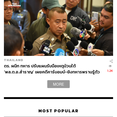
THAILAND
ตร. ผนึก ทหาร ปรับแผนรับมือเหตุป่วนใต้
1.2K
‘พล.ต.อ.สำราญ’ เผยคดีคาร์บอมบ์-ยิงทหารพรานรู้ตัว
กลุ่มก่อเหตุแล้ว
MORE
MOST POPULAR