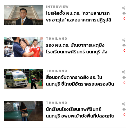
ตรวจสอบว่า วัคซีนนั้นสามารถปกป้องร่างกายจากไวรัสได้
INTERVIEW
นานแค่ไหน
ไขรหัสตั้ง ผบ.ตร. ‘ความสามารถ
0
vs อาวุโส’ และอนาคตการปฏิรูปสี
เวลานี้ (21 กรกฎาคม 2020) ทีมวิจัยของออกซ์ฟอร์ดได้เริ่ม
กากี กับ พล.ต.อ. เอก อังสนานนท์
การทดลองเฟสที่ 2/3 ซึ่งจะมีการขยายการทดลองในกลุ่ม
THAILAND
ตัวอย่างในสหราชอาณาจักรเพิ่มเป็น 10,000 คน และได้
รอง ผบ.ตร. บัญชาการเหตุยิง
ขยายการทดลองไปยังต่างประเทศด้วย เนื่องจากอัตราการติด
0
โรงเรียนเทพศิรินทร์ นนทบุรี สั่ง
เชื้อในสหราชอาณาจักรตอนนี้ค่อนข้างต่ำ ทำให้ยากต่อการ
ค้นหา 2 รอบยืนยันไร้คนติดค้าง พบ
ยืนยันประสิทธิภาพของวัคซีน โดยปัจจุบันได้เริ่มการทดลอง
ศพปู่-ย่าที่บ้านพักผู้ก่อเหตุ
ในแอฟริกาใต้และบราซิลแล้ว และจะเริ่มการทดลองในกลุ่ม
THAILAND
ตัวอย่าง 30,000 คน ในสหรัฐฯ เดือนสิงหาคมนี้
สื่อนอกจับตากราดยิง รร. ใน
0
นนทบุรี ชี้ไทยมีอัตราครอบครองปืน
– ทีมวิจัยของบริษัท CanSino Biologics จากจีน ที่ร่วมมือกับ
สูงในระดับต้นของภูมิภาค
สถาบันชีววิทยา ของสถาบันวิทยาศาสตร์การแพทย์ทหาร
ของจีน ซึ่งมีความก้าวหน้าในการพัฒนาถึงขั้นทดสอบใน
THAILAND
นักเรียนโรงเรียนเทพศิรินทร์
มนุษย์ระยะที่ 2 และมีข้อมูลว่าผลการพัฒนา สามารถทำให้
0
นนทบุรี อพยพเข้ายังพื้นที่ปลอดภัย
วัคซีนกระตุ้นการตอบสนองของภูมิคุ้มกันได้ดี จนทำให้
ชั่วคราว หลังเหตุใช้อาวุธปืนภายใน
กองทัพจีนอนุมัติการใช้วัคซีนนี้ภายในกองทัพเมื่อวันที่ 25
โรงเรียนคลี่คลาย