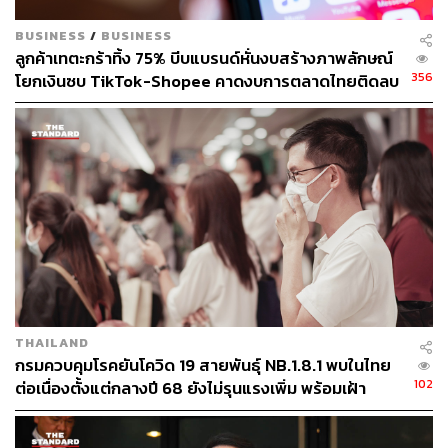
BUSINESS
/
BUSINESS
Viral Vector Vaccines: การพัฒนาวัคซีนด้วยการใช้
ลูกค้าเทตะกร้าทิ้ง 75% บีบแบรนด์หั่นงบสร้างภาพลักษณ์
ไวรัสที่ทำให้อ่อนลงและไม่ก่อให้เกิดโรค มาตัดต่อใส่
356
โยกเงินซบ TikTok-Shopee คาดงบการตลาดไทยติดลบ
สารพันธุกรรมของไวรัสโคโรนา 2019 เพื่อกระตุ้นให้
ครั้งแรกในรอบ 14 ปี
ร่างกายสร้างภูมิคุ้มกัน
ปัจจุบัน มี 3 ทีมวิจัยที่กำลังนำวัคซีนที่พัฒนาด้วยวิธีนี้ ไป
ทดสอบในมนุษย์ ได้แก่
– ทีมวิจัยของ AstraZeneca ผู้ผลิตยารายใหญ่ของอังกฤษและ
สวีเดน ที่ร่วมมือกับมหาวิทยาลัยออกซ์ฟอร์ด โดยทีมวิจัยนี้มี
ความก้าวหน้าถึงขั้นทดสอบในมนุษย์ระยะที่ 3 และได้รับการ
สนับสนุนงบประมาณจากโครงการ Warp Speed ซึ่งคาดว่า
อาจส่งมอบวัคซีนฉุกเฉินได้ตั้งแต่เดือนตุลาคม
THAILAND
กรมควบคุมโรคยันโควิด 19 สายพันธุ์ NB.1.8.1 พบในไทย
อัปเดต (21 กรกฎาคม 2020): ข้อมูลการทดลองที่เผยแพร่ใน
102
ต่อเนื่องตั้งแต่กลางปี 68 ยังไม่รุนแรงเพิ่ม พร้อมเฝ้า
วารสารการแพทย์ The Lancet ระบุว่า มีการฉีดวัคซีนให้
ระวัง-ติดตามใกล้ชิด
กลุ่มตัวอย่างจำนวน 1,077 คน อายุ 18 ถึง 55 ปี ที่ไม่มีประวัติ