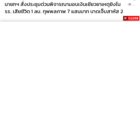
นายกฯ สั่งประชุมด่วนพิจารณามอบเงินเยียวยาเหตุยิงใน
...
รร. เสียชีวิต 1 ลบ. ทุพพลภาพ 7 แสนบาท บาดเจ็บสาหัส 2
แสนบาท บาดเจ็บเล็กน้อย 1 แสนบาท
News
Wealth
Pop
Podcast
Video
Now
Opinion
Careers
Events
Privacy
About
Contact
Policy
FOR
ADVERTISING
MEMBERSHIP