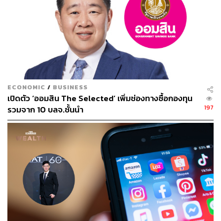
รวมการทดสอบหลายระยะ
– อีกหนทางเพื่อเร่งการพัฒนา
วัคซีนโควิด-19 คือการรวมการทดสอบหลายระยะไปพร้อม
กัน โดยทีมวิจัยบางทีมตอนนี้กำลังทดสอบวัคซีนในมนุษย์ ทั้ง
ระยะที่ 1 และ 2 ไปพร้อมกัน
ขณะที่วิธีการพัฒนาวัคซีนโควิด-19 ณ ปัจจุบัน แบ่งออกเป็น
หลายรูปแบบได้แก่
ECONOMIC
/
BUSINESS
เปิดตัว ‘ออมสิน The Selected’ เพิ่มช่องทางซื้อกองทุน
Genetic Vaccines: การพัฒนาวัคซีนโดยใช้ยีนของ
197
รวมจาก 10 บลจ.ชั้นนำ
ไวรัสในการกระตุ้นการตอบสนองของภูมิคุ้มกัน
ปัจจุบันมีทีมวิจัยเอกชนหลายรายในสหรัฐฯ จีน เกาหลีใต้
อังกฤษ ฝรั่งเศสและเยอรมนี ที่พัฒนาวัคซีนในรูปแบบนี้ โดย
ทีมวิจัยที่มีความก้าวหน้ามากที่สุด อยู่ระหว่างการทดสอบใน
มนุษย์ระยะที่ 2 ได้แก่บริษัท Moderna ของสหรัฐฯ, ทีมวิจัย
รวมจากบริษัท BioNTech ของเยอรมนี, Pfizer ของสหรัฐฯ
และ Fosun Pharma ของจีน และมหาวิทยาลัยอิมพีเรียล
คอลเลจ ลอนดอนของอังกฤษ