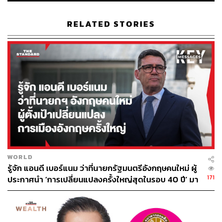
ระยะที่ 3 ทดสอบในมนุษย์อย่างมีประสิทธิภาพ (Phase III
Efficacy Trials): นักวิทยาศาสตร์จะให้วัคซีนแก่กลุ่มตัวอย่าง
RELATED STORIES
หลายพันคน และดูว่ามีกี่คนที่ยังติดเชื้อ พร้อมเปรียบเทียบกับ
กลุ่มอาสาสมัครที่ได้รับยาหลอก (Placebo) ในขั้นตอนนี้จะ
สามารถพิจารณาได้ว่า วัคซีนนั้นสามารถป้องกันการติดเชื้อ
ไวรัสได้หรือไม่
อนุมัติการใช้ (Approval)
– หน่วยงานควบคุมของแต่ละ
ประเทศ จะตรวจผลการทดสอบและตัดสินใจว่าจะอนุมัติการ
ใช้วัคซีนหรือไม่ ซึ่งในช่วงวิกฤตการระบาดใหญ่ทั่วโลก
(Pandemic) ที่เกิดขึ้น วัคซีนที่ผ่านการทดสอบ อาจได้รับ
อนุมัติให้ใช้งานฉุกเฉินก่อนจะอนุมัติอย่างเป็นทางการ
WORLD
Warp Speed: สำหรับทีมวิจัยที่มีสถานะก้าวหน้าอย่างรวดเร็ว
รู้จัก แอนดี เบอร์แนม ว่าที่นายกรัฐมนตรีอังกฤษคนใหม่ ผู้
จะได้รับเงินสนับสนุนจากโครงการ Operation Warp Speed
171
ประกาศนำ ‘การเปลี่ยนแปลงครั้งใหญ่สุดในรอบ 40 ปี’ มา
ของรัฐบาลสหรัฐฯ จำนวนหลายพันล้านดอลลาร์สหรัฐ แม้จะ
สู่การเมืองอังกฤษ
ยังไม่มีหลักฐานยืนยันได้ว่า วัคซีนนั้นมีประสิทธิภาพในการ
ป้องกันโรคโควิด-19 ได้จริงก็ตาม