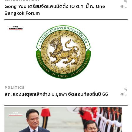
Gong Yoo เตรียมจัดแฟนมีตติ้ง 10 ต.ค. นี้ ณ One
...
TAGS:
COVID-19
วัคซีนไวรัสโคโรนา
วัคซีนโควิด-19
Bangkok Forum
เชื้อไวรัสโคโรนา
141
POLITICS
ABOUT THE AUTHOR
สถ. แจงเหตุยกเลิกจ้าง ม.บูรพา จัดสอบท้องถิ่นปี 66
...
Master Peace
ผู้สนใจความเป็นไปทั่วโลก รักความสงบและ
ธรรมชาติ