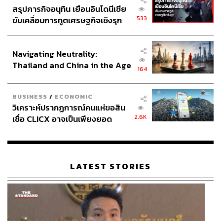
ชิ้นส่วนโปรตีนของไวรัสเพื่อกระตุ้นการสร้างภูมิคุ้มกัน
สรุปภารกิจอนุทิน เยือนอินโดนีเซีย
533
ขับเคลื่อนการทูตเศรษฐกิจเชิงรุก
ประกาศหุ้นส่วนยุทธศาสตร์ไทย –
บริษัท Novavax จากสหรัฐฯ เป็นผู้นำในการทดสอบวัคซีนที่
อินโดนีเซีย
พัฒนาด้วยวิธีนี้ โดยอยู่ระหว่างการทดสอบในมนุษย์ ระยะที่ 1
Navigating Neutrality:
และ 2 ขณะที่บริษัท Clover Biopharmaceuticals และบริษัท
Thailand and China in the Age
Anhui Zhifei Longcom ที่ร่วมมือกับสถาบันวิทยาศาสตร์การ
164
of a New Global Order
แพทย์จีน ก็พัฒนาวัคซีนด้วยวิธีนี้ และอยู่ระหว่างการทดสอบ
ในมนุษย์ระยะที่ 1
BUSINESS
/
ECONOMIC
วิเคราะห์ปรากฏการณ์คนแห่ขอสิน
Whole-Virus Vaccines: วัคซีนที่พัฒนาโดยใช้ไวรัสที่
2.6K
เชื่อ CLICX อาจเป็นเพียงยอด
ถูกทำให้อ่อนลงหรือไม่ทำงานเพื่อกระตุ้นการตอบ
ภูเขาน้ำแข็ง ของปัญหาหนี้ครัว
สนองของระบบภูมิคุ้มกัน
เรือนไทยที่ถูกซุกไว้
LATEST STORIES
การพัฒนาวัคซีนด้วยวิธีนี้ ณ ปัจจุบัน มีเพียง 3 ทีมวิจัยจากจีน
ได้แก่บริษัท Sinopharm ของรัฐบาลจีน, บริษัท Sinovac
Biotech และสถาบันวิทยาศาสตร์การแพทย์จีน ที่อยู่ระหว่าง
การทดสอบในมนุษย์ โดย Sinopharm นั้นมีผลทดสอบที่ค่อน
ข้างดีและอยู่ระหว่างการทดสอบในมนุษย์ระยะที่ 3