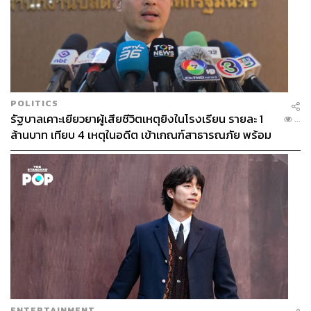
Repurposed Vaccines: วัคซีนที่พร้อมใช้สำหรับโรคระ
บาดอื่นๆ แต่อาจนำมาใช้เพื่อป้องกันโรคโควิด-19 ได้
เช่นกัน
ทีมวิจัยจากสถาบันวิจัยเด็กเมอร์ด็อก ซึ่งเป็นสถาบันวิจัย
POLITICS
ทางการแพทย์สำหรับเด็กในออสเตรเลียเป็นทีมวิจัยเพียงกลุ่ม
รัฐบาลเคาะเยียวยาผู้เสียชีวิตเหตุยิงในโรงเรียน รายละ 1
...
เดียว ที่กำลังทดลองนำวัคซีน BCG (Bacillus Calmette
ล้านบาท เทียบ 4 เหตุในอดีต เข้าเกณฑ์สาธารณภัย พร้อม
Guerin) ซึ่งเป็นวัคซีนป้องกันวัณโรค มาทดสอบใช้รักษาผู้
เร่งจ่ายโดยเร็ว
ป่วยโควิด-19 โดยตอนนี้มีความคืบหน้าถึงขั้นทดสอบใน
มนุษย์ระยะที่ 3
พิสูจน์อักษร: พรนภัส ชำนาญค้า
อ้างอิง:
https://www.nytimes.com/interactive/2020/science/co
ronavirus-vaccine-tracker.html?fbclid=IwAR2MAjCG
Dp8oRzq8baLffQd5lxhhkh9zrDJlVfCsPHvuKzbL3M
xz1Tvco08
ENTERTAINMENT