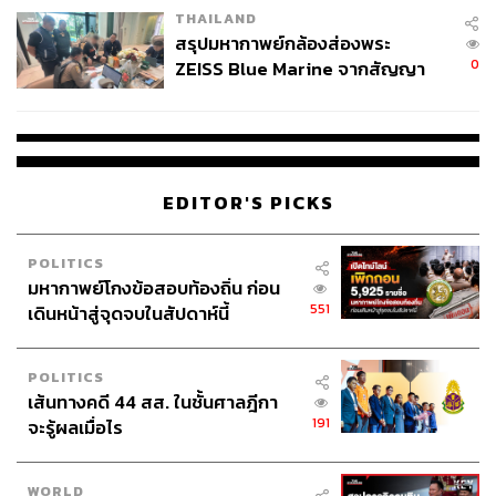
มิถุนายนที่ผ่านมา
THAILAND
อัปเดต (21 กรกฎาคม 2020): การทดลองเฟสที่ 2 ในเมืองอู่
สรุปมหากาพย์กล้องส่องพระ
ฮั่นตั้งแต่เดือนเมษายนที่ผ่านมา มีการให้วัคซีนกลุ่มตัวอย่าง
0
ZEISS Blue Marine จากสัญญา
500 คน ซึ่งแต่ละคนจะได้รับวัคซีนในปริมาณที่แตกต่างกัน
ผลิต 8.3 ล้าน สู่ข้อพิพาท ‘มา
ทั้งมาก น้อย และได้วัคซีนหลอก (Placebo)
เวลล์ฯ’ ฟ้อง ‘โทน บางแค’ ผิดนัด
จ่ายหนี้-แอบระบุแบรนด์
จากการทดลองพบว่า วัคซีนนั้นมีความปลอดภัย และในกลุ่ม
ตัวอย่าง 95% ของผู้ที่ได้รับวัคซีนปริมาณมาก และ 91% ของ
EDITOR'S PICKS
ผู้ได้รับวัคซีนปริมาณน้อย มีการตอบสนองของภูมิคุ้มกัน
อย่างแอนติบอดี้และทีเซลล์ ในระยะเวลา 28 วันหลังได้รับ
POLITICS
วัคซีน แต่ไม่พบว่าช่วยยับยั้งการติดเชื้อ และในกลุ่มที่ได้รับ
มหากาพย์โกงข้อสอบท้องถิ่น ก่อน
วัคซีนปริมาณมาก 9% มีผลข้างเคียงค่อนข้างรุนแรง ซึ่งผล
551
เดินหน้าสู่จุดจบในสัปดาห์นี้
ข้างเคียงส่วนใหญ่ที่พบคือมีไข้สูง
– ทีมวิจัยจากสถาบันวิจัย Gamaleya ซึ่งเป็นส่วนหนึ่งของ
POLITICS
กระทรวงสาธารณสุขรัสเซีย เริ่มต้นการทดสอบวัคซีนมนุษย์
เส้นทางคดี 44 สส. ในชั้นศาลฎีกา
191
ระยะที่ 1 ในช่วงเดือนมิถุนายนที่ผ่านมา
จะรู้ผลเมื่อไร
Protein-Based Vaccines: การพัฒนาวัคซีน ด้วยการใส่
WORLD