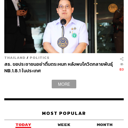
ติดเชื้อโควิด-19 ซึ่งพบว่าวัคซีนนั้นมีความปลอดภัย และ
สามารถกระตุ้นการตอบสนองของระบบภูมิคุ้มกันในร่างกาย
ของกลุ่มตัวอย่างได้ดีเกือบทุกคน และนำไปสู่การสร้าง
ภูมิคุ้มกันที่สำคัญ อย่างแอนติบอดี้ (Antibody) หรือสารภูมิ
ต้านทาน และทีเซลล์ (T-Cell) หรือเซลล์เม็ดเลือดขาวชนิด
หนึ่ง ที่ช่วยกำจัดสิ่งแปลกปลอมในร่างกาย ทำให้สามารถ
ต้านทานเชื้อไวรัสโคโรนา 2019 (SARS-CoV-2 ) ที่ก่อให้เกิด
โรคโควิด-19 ได้
THAILAND
/
POLITICS
สธ. ขอประชาชนอย่าตื่นตระหนก หลังพบโควิดกลายพันธุ์
จากการทดลองพบว่า ระดับการตอบสนองของทีเซลล์จะเพิ่ม
83
NB.1.8.1 ในประเทศ
สูงสุดหลังฉีดวัคซีนในระยะเวลาประมาณ 14 วัน ส่วน
แอนติบอดี้จะมีการตอบสนองสูงสุดหลังฉีดวัคซีนไปแล้ว
MORE
ประมาณ 28 วัน ซึ่งในการทดลองยังพบผลข้างเคียงที่ไม่
รุนแรงจากการฉีดวัคซีน เช่น มีไข้หรือปวดศีรษะในกลุ่ม
ตัวอย่างราว 70%
อย่างไรก็ตาม ทีมวิจัยของออกซ์ฟอร์ดยืนยันว่าจำเป็นต้องมี
MOST POPULAR
การวิจัยเพิ่มเติมก่อนจะยืนยันว่า วัคซีนนั้นสามารถต้านทาน
เชื้อไวรัสโคโรนา 2019 ได้อย่างมีประสิทธิภาพ ตลอดจน
TODAY
WEEK
MONTH