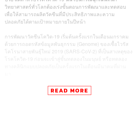
วิทยาศาสตร์ทั่วโลกต้องเร่งขั้นตอนการพัฒนาและทดสอบ
เพื่อให้สามารถผลิตวัคซีนที่มีประสิทธิภาพและความ
ปลอดภัยได้ตามเป้าหมายภายในปีหน้า
การพัฒนาวัคซีนโควิด-19 เริ่มต้นครั้งแรกในเดือนมกราคม
ด้วยการถอดรหัสข้อมูลพันธุกรรม (Genome) ของเชื้อไวรัส
โคโรนาสายพันธุ์ใหม่ 2019 (SARS-CoV-2) ที่เป็นสาเหตุของ
โรคโควิด-19 ก่อนจะเข้าสู่ขั้นทดลองในมนุษย์ หรือทดลอง
ทางคลินิกแบบปลอดภัยเป็นครั้งแรกในเดือนมีนาคมที่ผ่าน
มา
แต่ผลการทดลองที่ไม่แน่นอนทำให้บางทีมวิจัยนั้นล้มเหลว
READ MORE
หรือได้ผลลัพธ์ที่ไม่ชัดเจน และมีเพียงไม่กี่ทีมเท่านั้นที่ประสบ
ผลสำเร็จ ถึงขั้นทำให้วัคซีนสามารถกระตุ้นระบบภูมิคุ้มกัน
และสร้างสารภูมิต้านทานออกมาต่อสู้กับไวรัส
สำหรับการทดลองวัคซีนโควิด-19 ในมนุษย์ มีขั้นตอนการ
ทดลองและสถานะที่แตกต่างกันดังต่อไปนี้