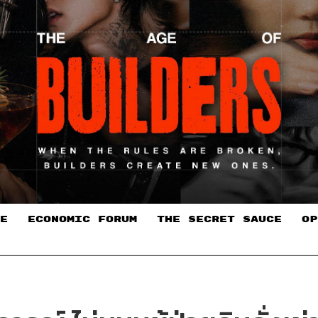
E
ECONOMIC FORUM
THE SECRET SAUCE​
OP