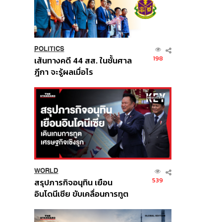
POLITICS
198
เส้นทางคดี 44 สส. ในชั้นศาล
ฎีกา จะรู้ผลเมื่อไร
WORLD
539
สรุปภารกิจอนุทิน เยือน
อินโดนีเซีย ขับเคลื่อนการทูต
เศรษฐกิจเชิงรุก ประกาศหุ้น
ส่วนยุทธศาสตร์ไทย –