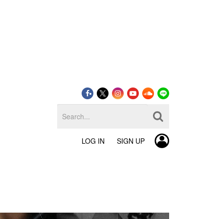
LOG IN
SIGN UP