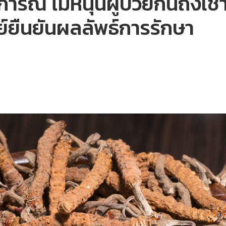
 ไม่หนุนผู้ป่วยกินถั่งเช่า ชี
์ยืนยันผลลัพธ์การรักษา