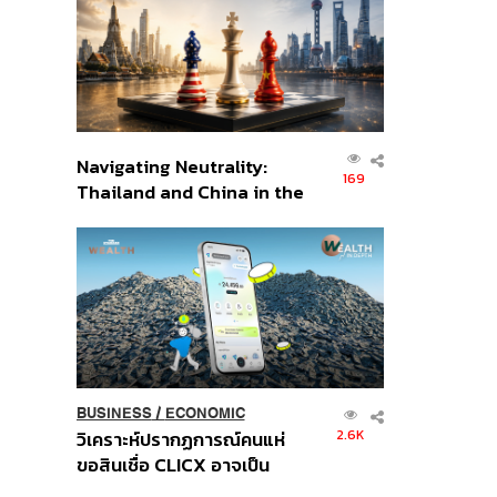
อินโดนีเซีย
Navigating Neutrality:
169
Thailand and China in the
Age of a New Global
Order
BUSINESS
/
ECONOMIC
2.6K
วิเคราะห์ปรากฏการณ์คนแห่
ขอสินเชื่อ CLICX อาจเป็น
เพียงยอดภูเขาน้ำแข็ง ของ