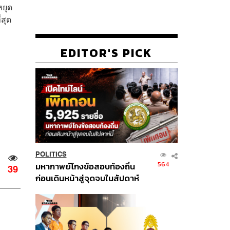
หยุด
่สุด
EDITOR'S PICK
POLITICS
564
มหากาพย์โกงข้อสอบท้องถิ่น
39
ก่อนเดินหน้าสู่จุดจบในสัปดาห์
นี้