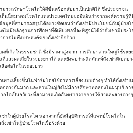
สามารถรักษาโรคไตให้ดีขึ้นหรือกลับมาเป็นปกติได้ ซึ่งประชาชน
เด็นนี้สมาคมโรคไตแห่งประเทศไทยขอยืนยันว่าจากองค์ความรู้ที่ม
้อมูลที่สามารถสรุปได้อย่างชัดเจนว่าถั่งเช่ามีประโยชน์กับผู้ป่วย
ไม่มีหลักฐานการศึกษาที่ดีเพียงพอที่จะพิสูจน์ได้ว่าถั่งเช่ามีประโ
การไม่พึงประสงค์ของถั่งเช่าอีกด้วย
าทิเบตที่เกิดในธรรมชาติ ซึ่งมีราคาสูงมาก การศึกษาส่วนใหญ่ใช้ระย
ผลดีและผลเสียในระยะยาวได้ และยังพบว่าผลิตภัณฑ์ถั่งเช่าทิเบตบา
ลเสียต่อไตในระยะยาว
ี่ถูกเพาะเลี้ยงขึ้นในฟาร์มโดยใช้อาหารเลี้ยงแบบต่างๆ ทำให้ถั่งเช่าแ
ที่แตกต่างกันมาก และส่วนใหญ่ยังไม่มีการศึกษาทดลองในมนุษย์ กา
องจากไตเป็นอวัยวะที่สามารถเกิดอันตรายจากการใช้ยาและสารต่างๆ
่งเช่าในผู้ป่วยโรคไต นอกจากนี้ยังมีอุบัติการณ์ที่แพทย์โรคไตใน
เช่าในผู้ป่วยโรคไตเรื้อรังด้วย