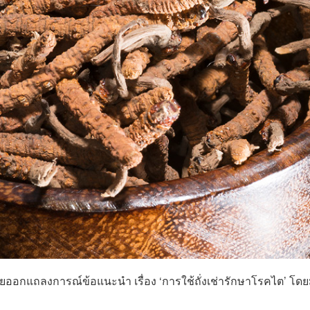
ออกแถลงการณ์ข้อแนะนำ เรื่อง ‘การใช้ถั่งเช่ารักษาโรคไต’ โดย