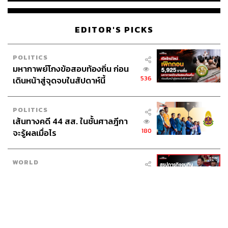
EDITOR'S PICKS
POLITICS
มหากาพย์โกงข้อสอบท้องถิ่น ก่อน
536
เดินหน้าสู่จุดจบในสัปดาห์นี้
POLITICS
เส้นทางคดี 44 สส. ในชั้นศาลฎีกา
180
จะรู้ผลเมื่อไร
WORLD
สรุปภารกิจอนุทิน เยือนอินโดนีเซีย
526
ขับเคลื่อนการทูตเศรษฐกิจเชิงรุก
ประกาศหุ้นส่วนยุทธศาสตร์ไทย –
อินโดนีเซีย
Navigating Neutrality: