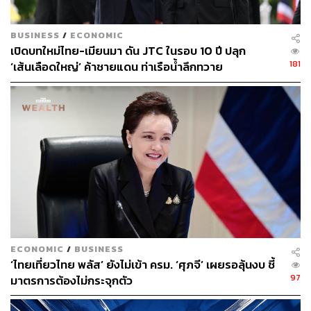
BUSINESS
/
ECONOMIC
TAGS:
สินค้าอุปโภคบริโภค
ศุภจี สุธรรมพันธุ์
เปิดบทใหม่ไทย-เมียนมา ดัน JTC ในรอบ 10 ปี ปลุก
กระทรวงพาณิชย์
181
‘เส้นเลือดใหญ่’ ค้าชายแดน ท่าเรือน้ำลึกทวาย
คณะกรรมการกลางว่าด้วยราคาสินค้าและบริการ
(กกร.)
ตะวันออกกลาง
เม็ดพลาสติก
กรมการค้าภายใน
วิทยากร มณีเนตร
เนสท์เล่
South Korea
ราคาสินค้า
Unilever
แก๊สหุงต้ม
ECONOMIC
/
BUSINESS
337
‘ไทยเที่ยวไทย พลัส’ ยังไม่เข้า ครม. ‘ศุภจี’ เผยรอลุ้นงบ ชี้
97
มาตรการต้องไม่กระจุกตัว
ABOUT THE AUTHOR