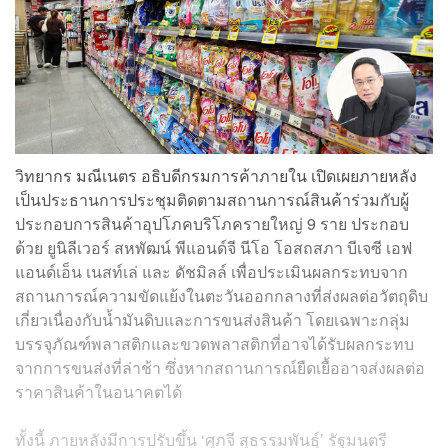
วิทยากร มณีเนตร อธิบดีกรมการค้าภายใน เปิดเผยภายหลัง
เป็นประธานการประชุมติดตามสถานการณ์สินค้าร่วมกับผู้
ประกอบการสินค้าอุปโภคบริโภครายใหญ่ 9 ราย ประกอบ
ด้วย ยูนิลีเวอร์ สหพัฒน์ พีแอนด์จี นีโอ โอสถสภา บีเจซี เอฟ
แอนด์เอ็น เนสท์เล่ และ ดัชมิลล์ เพื่อประเมินผลกระทบจาก
สถานการณ์ความขัดแย้งในตะวันออกกลางที่ส่งผลต่อวัตถุดิบ
เกี่ยวเนื่องกับน้ำมันดิบและการขนส่งสินค้า โดยเฉพาะกลุ่ม
บรรจุภัณฑ์พลาสติกและขวดพลาสติกที่อาจได้รับผลกระทบ
จากการขนส่งที่ล่าช้า ซึ่งหากสถานการณ์ยืดเยื้ออาจส่งผลต่อ
ราคาสินค้าในอนาคตได้
ทั้งนี้ ภายหลังมีการปรับขึ้น ‘ศุภจี สุธรรมพันธุ์’ รัฐมนตรี