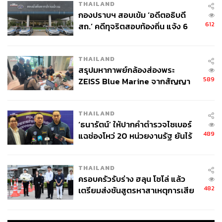
THAILAND
กองปราบฯ สอบเข้ม ‘อดีตอธิบดี
612
สถ.’ คดีทุจริตสอบท้องถิ่น แจ้ง 6
ข้อหาหนัก จ่อชง ป.ป.ช. 12 ส.ค. นี้
THAILAND
สรุปมหากาพย์กล้องส่องพระ
589
ZEISS Blue Marine จากสัญญา
ผลิต 8.3 ล้าน สู่ข้อพิพาท ‘มา
เวลล์ฯ’ ฟ้อง ‘โทน บางแค’ ผิดนัด
THAILAND
จ่ายหนี้-แอบระบุแบรนด์
‘ธนารัตน์’ ให้ปากคำตำรวจไซเบอร์
489
แฉช่องโหว่ 20 หน่วยงานรัฐ ยันไร้
นัยทางการเมือง
THAILAND
ครอบครัวรับร่าง ฮลุน โซโล่ แล้ว
482
เตรียมส่งชันสูตรหาสาเหตุการเสีย
ชีวิต