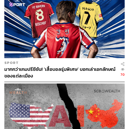
จิรันธนิน กมลเลิศ
Content Creator ประจำ THE STANDARD
WEALTH
SPORT
มากกว่าเกมปรีซีซัน! ‘เสื้อบอลรุ่นพิเศษ’ บอกเล่าเอกลักษณ์
70
ของแต่ละเมือง