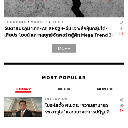
ECONOMIC
/
MARKET
/
TECH
จับตาสมรภูมิ ‘เทค-AI’ สหรัฐฯ-จีน เจาะลึกหุ้นกลุ่มได้-
116
เสียประโยชน์ และกลยุทธ์จัดพอร์ตสู้ศึก Mega Trend 3-
5 ปีข้างหน้า
MORE
MOST POPULAR
TODAY
WEEK
MONTH
INTERVIEW
ไขรหัสตั้ง ผบ.ตร. ‘ความสามารถ
1.7K
vs อาวุโส’ และอนาคตการปฏิรูปสี
กากี กับ พล.ต.อ. เอก อังสนานนท์