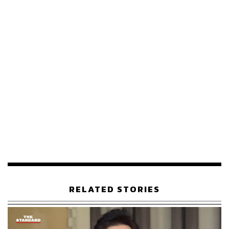
ใกล้ชิด กรมการค้าภายในเตรียมยกระดับมาตรการทาง
กฎหมายโดยอาศัยอำนาจตามกฎหมาย พระราชบัญญัติว่า
ด้วยราคาสินค้าและบริการ พ.ศ. 2542 ปรับมาตรการควบคุม
สินค้าจำเป็น 6 รายการ ได้แก่ กระดาษชำระและกระดาษเช็ด
หน้า แชมพู ผงซักฟอกและน้ำยาซักฟอก ผลิตภัณฑ์ล้างจาน
ผ้าอนามัย และสบู่
จากเดิมที่เพียงแจ้งเปลี่ยนแปลงราคา เป็นการต้องขออนุญาต
ก่อนปรับขึ้นราคาทุกครั้ง โดยจะมีการประชุมรับฟังความคิด
เห็นจากหน่วยงานรัฐที่เกี่ยวข้องในสัปดาห์หน้า ก่อนเสนอ
คณ
ะกรรมการกลางว่าด้วยราคาสินค้าและบริการ หรือ กกร.
ที่มี
รัฐมนตรีว่าการกระทรวงพาณิชย์เป็นประธานพิจารณาเห็น
ชอบต่อไป
ในส่วนของมาตรการตรวจสอบ กรมฯ ได้สั่งการให้ใช้
RELATED STORIES
กฎหมายมาตราชั่งตวงวัดเข้า
ตรวจสอบปริมาณบรรจุแก๊สหุงต้มตามโรงบรรจุและร้านค้า