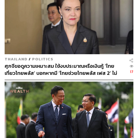
ปลีกอย่างเคร่งครัด พร้อมทั้งพิจารณาปรับปรุงแก้ไขกฎหมาย
คลังสินค้า ไซโล และห้องเย็น ให้ครอบคลุมถึงคลังที่เก็บ
สินค้าของตนเอง โดยกำหนดให้ผู้ประกอบการต้องแจ้งข้อมูล
สินค้าที่เก็บในคลัง เพื่อให้เจ้าหน้าที่สามารถตรวจสอบและ
ป้องกันการกักตุนเก็งกำไร ตลอดจนทราบปริมาณสินค้าที่แท้
จริงในระบบเพื่อนำมาบริหารจัดการให้เกิดความเหมาะสม
และเพียงพอต่อความต้องการของประชาชน
THAILAND
/
POLITICS
อย่างไรก็ตาม กรมการค้าภายในจะติดตามสถานการณ์อย่าง
ศุภจีขอดูความเหมาะสม ใช้งบประมาณหรือเงินกู้ ‘ไทย
ใกล้ชิด และพร้อมดำเนินมาตรการทันที หากพบการฉวย
17
เที่ยวไทยพลัส’ บอกหากมี ‘ไทยช่วยไทยพลัส เฟส 2’ ไม่
โอกาสปรับขึ้นราคาโดยไม่มีเหตุอันสมควร เพื่อให้เกิดความ
จำเป็นต้องออกพร้อมกัน
เป็นธรรมต่อประชาชนและรักษาเสถียรภาพราคาสินค้าใน
ประเทศ
สามารถติดตาม THE STANDARD WEALTH
ผ่านแอปพลิเคชันต่างๆ ที่คุณสะดวกหรือใช้งานอยู่แล้วได้เลย