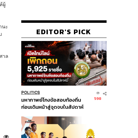
ผู้
ฐานะ
EDITOR'S PICK
บ
าศาล
POLITICS
598
มหากาพย์โกงข้อสอบท้องถิ่น
ก่อนเดินหน้าสู่จุดจบในสัปดาห์
นี้