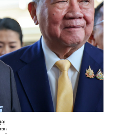
นูญ
ายก