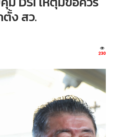
บคุม DSI เหตุมีข้อควร
ั้ง สว.
230