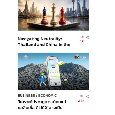
อินโดนีเซีย
Navigating Neutrality:
191
Thailand and China in the
Age of a New Global
Order
BUSINESS
/
ECONOMIC
2.7K
วิเคราะห์ปรากฏการณ์คนแห่
ขอสินเชื่อ CLICX อาจเป็น
เพียงยอดภูเขาน้ำแข็ง ของ