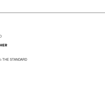
D
HER
าว THE STANDARD