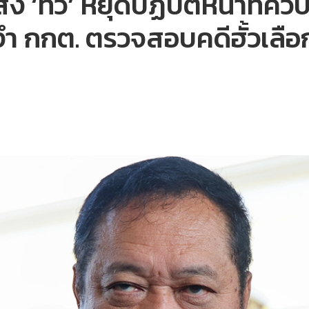
ง ‘ทวี’ หยุดปฏิบัติหน้าที่คว
 กกต. ตรวจสอบคดีฮั้วเลือกต