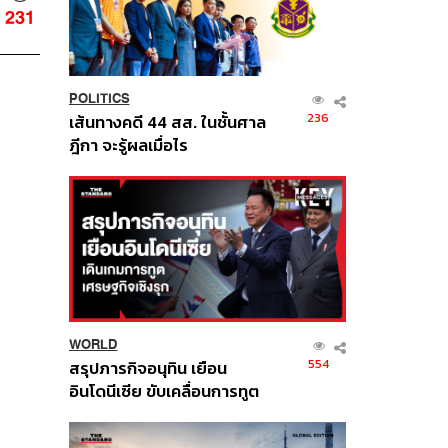
231
POLITICS
236
เส้นทางคดี 44 สส. ในชั้นศาล
ฎีกา จะรู้ผลเมื่อไร
WORLD
554
สรุปภารกิจอนุทิน เยือน
อินโดนีเซีย ขับเคลื่อนการทูต
เศรษฐกิจเชิงรุก ประกาศหุ้น
ส่วนยุทธศาสตร์ไทย –