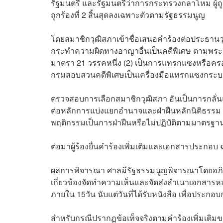
รัฐมนตรี และรัฐมนตรีว่าการกระทรวงกลาโหม ผู้ถูกร
ถูกร้องที่ 2 สิ้นสุดลงเฉพาะตัวตามรัฐธรรมนูญ
โดยสมาชิกวุฒิสภาเข้าชื่อเสนอคำร้องต่อประธานวุฒิสภ
กระทำความผิดทางอาญาอื่นเป็นคดีพิเศษ ตามพระรา
มาตรา 21 วรรคหนึ่ง (2) เป็นการแทรกแซงหรือคร
กรมสอบสวนคดีพิเศษเป็นเครื่องมือแทรกแซงกระ
ตรวจสอบการเลือกสมาชิกวุฒิสภา อันเป็นการกลั่นแกล
ต่อหลักการแบ่งแยกอำนาจและฝ่าฝืนหลักนิติธรรม จึงถื
พฤติกรรมเป็นการฝ่าฝืนหรือไม่ปฏิบัติตามมาตรฐา
ต่อมาผู้ร้องยื่นคำร้องเพิ่มเติมและเอกสารประกอ
ผลการพิจารณา ศาลมีรัฐธรรมนูญพิจารณาโดยอภิปร
เกี่ยวข้องจัดทำความเห็นและจัดส่งสำเนาเอกสาร
ภายใน 15วัน นับแต่วันที่ได้รับหนังสือ เพื่อประ
สำหรับกรณีปรากฏข้อเท็จจริงตามคำร้องเพิ่มเติมของผ