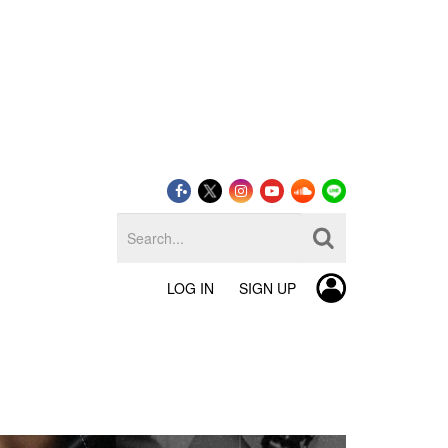
LOG IN
SIGN UP