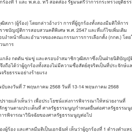
้องที่ 1 และ พ.ต.อ. ทวี สอดส่อง รัฐมนตรีว่าการกระทรวงยุติธรรม
า (ผู้ร้อง) โดยกล่าวอ้างว่า การที่ผู้ถูกร้องทั้งสองมีมติให้การ
ชบัญญัติการสอบสวนคดีพิเศษ พ.ศ. 2547 และที่แก้ไขเพิ่มเติม
อบงำหน้าที่และอำนาจของคณะกรรมการการเลือกตั้ง (กกต.) โดยใ
บวนการ
้ง กดดัน ข่มขู่ และครอบงำสมาชิกวุฒิสภาซึ่งเป็นฝ่ายนิติบัญญัต
อได้ว่าผู้ถูกร้องทั้งสองไม่มีความซื่อสัตย์สุจริตเป็นที่ประจักษ์แ
นจริยธรรมอย่างร้ายแรง
บ ฉบับลงวันที่ 7 พฤษภาคม 2568 วันที่ 13-14 พฤษภาคม 2568
ายแล้วเห็นว่า เพื่อประโยชน์แห่งการพิจารณาให้หน่วยงานที่
หลักฐานตามประเด็นที่ ศาลรัฐธรรมนูญกำหนดยื่นต่อศาลรัฐธรรมน
กอบการพิจารณาวินิจฉัยของศาลรัฐธรรมนูญต่อไป
ู้ร้อง และศาลมีมติเป็นเอกฉันท์ เห็นว่าผู้ถูกร้องที่ 1 ดำรงตำแหน