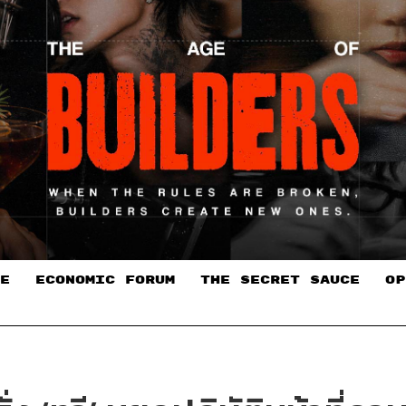
E
ECONOMIC FORUM
THE SECRET SAUCE​
OP