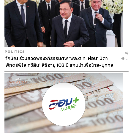
POLITICS
ทักษิณ ร่วมสวดพระอภิธรรมศพ ‘พล.ต.ท. ผ่อน’ บิดา
...
‘พักตร์พิไล ทวีสิน’ สิริอายุ 103 ปี แกนนำเพื่อไทย-บุคคล
หลากวงการร่วมอาลัย