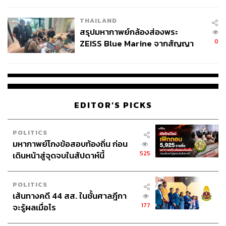
THAILAND
สรุปมหากาพย์กล้องส่องพระ
0
ZEISS Blue Marine จากสัญญา
ผลิต 8.3 ล้าน สู่ข้อพิพาท ‘มา
เวลล์ฯ’ ฟ้อง ‘โทน บางแค’ ผิดนัด
จ่ายหนี้-แอบระบุแบรนด์
EDITOR'S PICKS
POLITICS
มหากาพย์โกงข้อสอบท้องถิ่น ก่อน
525
เดินหน้าสู่จุดจบในสัปดาห์นี้
POLITICS
เส้นทางคดี 44 สส. ในชั้นศาลฎีกา
177
จะรู้ผลเมื่อไร