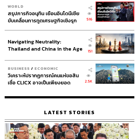
WORLD
สรุปภารกิจอนุทิน เยือนอินโดนีเซีย
516
ขับเคลื่อนการทูตเศรษฐกิจเชิงรุก
ประกาศหุ้นส่วนยุทธศาสตร์ไทย –
อินโดนีเซีย
Navigating Neutrality:
Thailand and China in the Age
151
of a New Global Order
BUSINESS
/
ECONOMIC
วิเคราะห์ปรากฏการณ์คนแห่ขอสิน
2.5K
เชื่อ CLICX อาจเป็นเพียงยอด
ภูเขาน้ำแข็ง ของปัญหาหนี้ครัว
เรือนไทยที่ถูกซุกไว้
LATEST STORIES