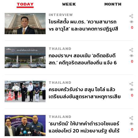
TODAY
WEEK
MONTH
INTERVIEW
ไขรหัสตั้ง ผบ.ตร. ‘ความสามารถ
0
vs อาวุโส’ และอนาคตการปฏิรูปสี
กากี กับ พล.ต.อ. เอก อังสนานนท์
THAILAND
กองปราบฯ สอบเข้ม ‘อดีตอธิบดี
0
สถ.’ คดีทุจริตสอบท้องถิ่น แจ้ง 6
ข้อหาหนัก จ่อชง ป.ป.ช. 12 ส.ค. นี้
THAILAND
ครอบครัวรับร่าง ฮลุน โซโล่ แล้ว
0
เตรียมส่งชันสูตรหาสาเหตุการเสีย
ชีวิต
THAILAND
‘ธนารัตน์’ ให้ปากคำตำรวจไซเบอร์
0
แฉช่องโหว่ 20 หน่วยงานรัฐ ยันไร้
นัยทางการเมือง