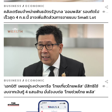
BUSINESS
/
ECONOMIC
คลังเตรียมจำหน่ายพันธบัตรรัฐบาล ‘ออมพลัส’ รอบถัดไป
...
เร็วสุด 4 ก.ย.นี้ อาจเพิ่มสัดส่วนการขายแบบ Small Lot
First มากขึ้น
BUSINESS
/
ECONOMIC
‘เอกนิติ’ เผยอยู่ระหว่างหารือ ‘ไทยเที่ยวไทยพลัส’ มีสิทธิใช้
...
งบจากเงินกู้ 4 แสนล้าน มั่นใจงบต่อ ‘ไทยช่วยไทย พลัส’
เฟส 2 มีเพียงพอ