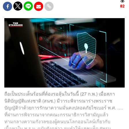
82
ถือเป็นประเด็นร้อนที่ต้องรอลุ้นในวันนี้ (27 ก.พ.) เมื่อสภา
นิติบัญญัติแห่งชาติ (สนช.) มีวาระพิจารณาร่างพระราช
บัญญัติว่าด้วยการรักษาความมั่นคงปลอดภัยไซเบอร์ พ.ศ. ….
ที่ผ่านการพิจารณาจากคณะกรรมาธิการวิสามัญแล้ว
ท่ามกลางความกังวลของผู้คนบนโลกออนไลน์เกี่ยวกับ
เนื้อหาใน พ.ร.บ. ฉบับดังกล่าว จนทำให้แฮชแท็ก #พรบ