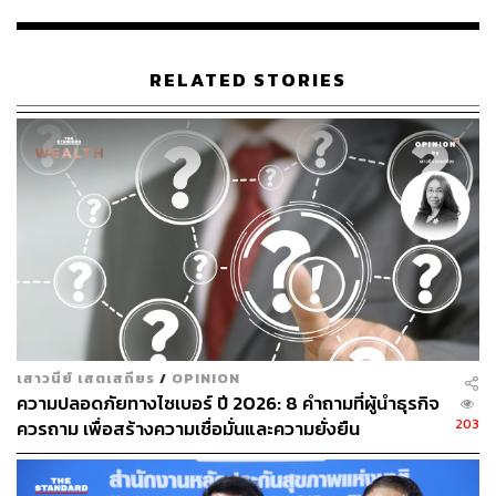
TAGS:
สนช.
Cybersecurity
พ.ร.บ.ไซเบอร์
RELATED STORIES
82
ABOUT THE AUTHOR
THE STANDARD TEAM
เสาวนีย์ เสตเสถียร
/
OPINION
กองบรรณาธิการ THE STANDARD
ความปลอดภัยทางไซเบอร์ ปี 2026: 8 คำถามที่ผู้นำธุรกิจ
203
ควรถาม เพื่อสร้างความเชื่อมั่นและความยั่งยืน