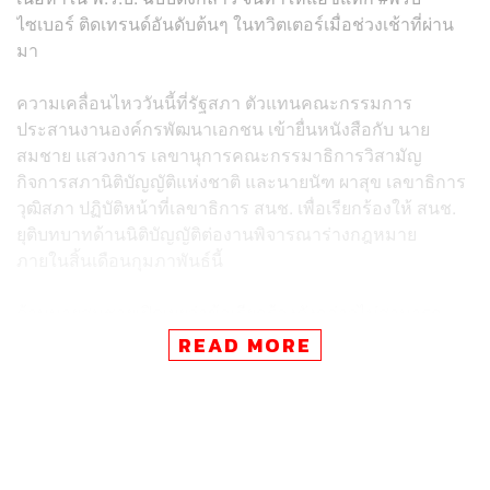
ไซเบอร์ ติดเทรนด์อันดับต้นๆ ในทวิตเตอร์เมื่อช่วงเช้าที่ผ่าน
มา
ความเคลื่อนไหววันนี้ที่รัฐสภา ตัวแทนคณะกรรมการ
ประสานงานองค์กรพัฒนาเอกชน เข้ายื่นหนังสือกับ นาย
สมชาย แสวงการ เลขานุการคณะกรรมาธิการวิสามัญ
กิจการสภานิติบัญญัติแห่งชาติ และนายนัฑ ผาสุข เลขาธิการ
วุฒิสภา ปฏิบัติหน้าที่เลขาธิการ สนช. เพื่อเรียกร้องให้ สนช.
ยุติบทบาทด้านนิติบัญญัติต่องานพิจารณาร่างกฎหมาย
ภายในสิ้นเดือนกุมภาพันธ์นี้
ด้านนายสมชายเปิดเผยว่าข้อเรียกร้องดังกล่าวไม่สามารถ
ทำได้ เพราะตามรัฐธรรมนูญกำหนดให้ สนช. คงปฏิบัติหน้าที่
READ MORE
ต่อไปจนกว่าจะมีรัฐสภาชุดใหม่ ซึ่งการทำงานของ สนช.
ตามที่ตกลงไว้คือจะพิจารณาร่างกฎหมายไปจนถึงวันที่ 15
มีนาคม ตามที่มีร่างกฎหมายบรรจุไว้ในระเบียบวาระ
ประมาณ 20 ฉบับ และหลังจากนั้นอาจเรียกประชุมได้ แต่ต้อง
เป็นประเด็นที่มีความจำเป็นเร่งด่วน เพื่อไม่ให้กลายเป็น