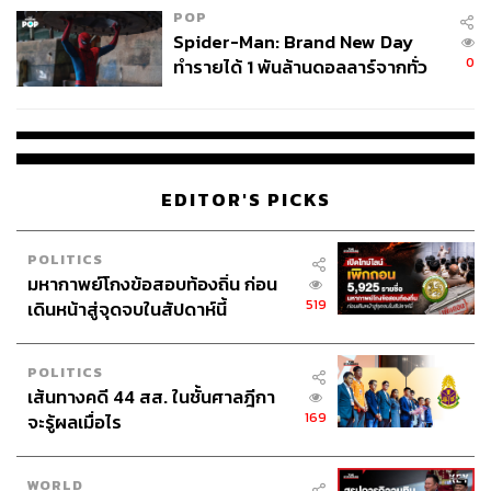
POP
Spider-Man: Brand New Day
0
ทำรายได้ 1 พันล้านดอลลาร์จากทั่ว
โลกภายใน 6 วัน
EDITOR'S PICKS
POLITICS
มหากาพย์โกงข้อสอบท้องถิ่น ก่อน
519
เดินหน้าสู่จุดจบในสัปดาห์นี้
POLITICS
เส้นทางคดี 44 สส. ในชั้นศาลฎีกา
169
จะรู้ผลเมื่อไร
WORLD