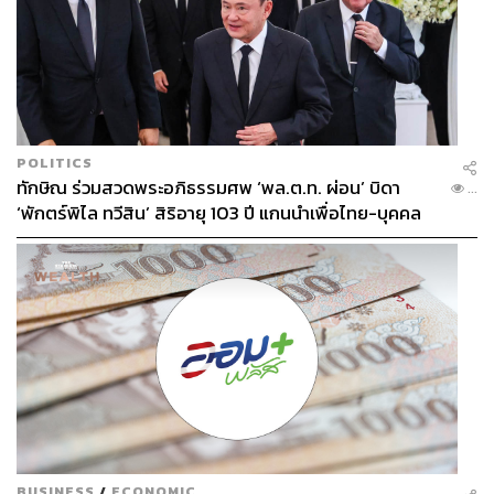
POLITICS
ทักษิณ ร่วมสวดพระอภิธรรมศพ ‘พล.ต.ท. ผ่อน’ บิดา
...
‘พักตร์พิไล ทวีสิน’ สิริอายุ 103 ปี แกนนำเพื่อไทย-บุคคล
หลากวงการร่วมอาลัย
BUSINESS
/
ECONOMIC