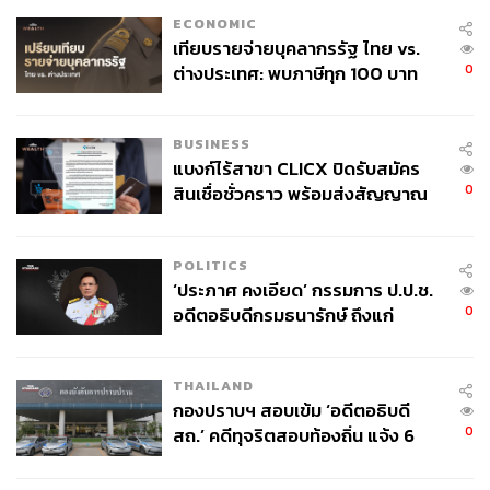
ECONOMIC
เทียบรายจ่ายบุคลากรรัฐ ไทย vs.
0
ต่างประเทศ: พบภาษีทุก 100 บาท
ของคนไทยใช้ไปกับข้าราชการเฉียด
40 บาท
BUSINESS
แบงก์ไร้สาขา CLICX ปิดรับสมัคร
0
สินเชื่อชั่วคราว พร้อมส่งสัญญาณ
เตือนกลุ่มกู้เงินผิดวัตถุประสงค์-ให้
ข้อมูลเท็จ เตรียมดำเนินคดีเด็ดขาด
POLITICS
‘ประภาศ คงเอียด’ กรรมการ ป.ป.ช.
0
อดีตอธิบดีกรมธนารักษ์ ถึงแก่
อนิจกรรม
THAILAND
กองปราบฯ สอบเข้ม ‘อดีตอธิบดี
0
สถ.’ คดีทุจริตสอบท้องถิ่น แจ้ง 6
ข้อหาหนัก จ่อชง ป.ป.ช. 12 ส.ค. นี้