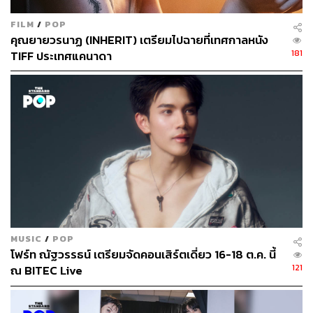
FILM
/
POP
คุณยายวรนาฏ (INHERIT) เตรียมไปฉายที่เทศกาลหนัง
181
TIFF ประเทศแคนาดา
MUSIC
/
POP
โฟร์ท ณัฐวรรธน์ เตรียมจัดคอนเสิร์ตเดี่ยว 16-18 ต.ค. นี้
121
ณ BITEC Live