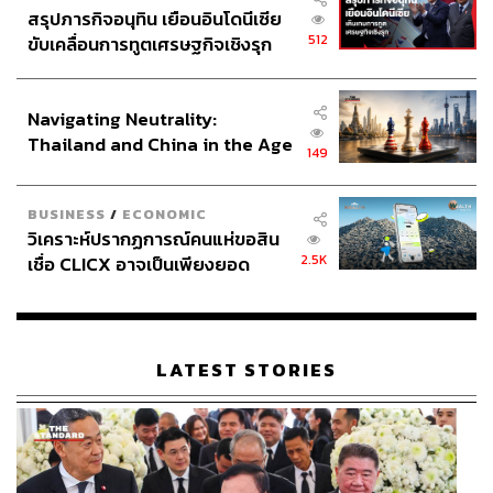
สรุปภารกิจอนุทิน เยือนอินโดนีเซีย
512
ขับเคลื่อนการทูตเศรษฐกิจเชิงรุก
ประกาศหุ้นส่วนยุทธศาสตร์ไทย –
อินโดนีเซีย
Navigating Neutrality:
Thailand and China in the Age
149
of a New Global Order
BUSINESS
/
ECONOMIC
วิเคราะห์ปรากฏการณ์คนแห่ขอสิน
2.5K
เชื่อ CLICX อาจเป็นเพียงยอด
ภูเขาน้ำแข็ง ของปัญหาหนี้ครัว
เรือนไทยที่ถูกซุกไว้
LATEST STORIES