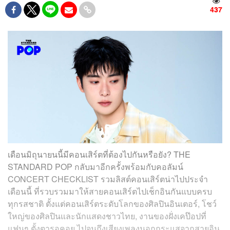
437
เดือนมิถุนายนนี้มีคอนเสิร์ตที่ต้องไปกันหรือยัง? THE
STANDARD POP กลับมาอีกครั้งพร้อมกับคอลัมน์
CONCERT CHECKLIST รวมลิสต์คอนเสิร์ตน่าไปประจำ
เดือนนี้ ที่รวบรวมมาให้สายคอนเสิร์ตไปเช็กอินกันแบบครบ
ทุกรสชาติ ตั้งแต่คอนเสิร์ตระดับโลกของศิลปินอินเตอร์, โชว์
ใหญ่ของศิลปินและนักแสดงชาวไทย, งานของฝั่งเคป๊อปที่
แฟนๆ ตั้งตารอคอย ไปจนถึงเสียงเพลงนอกกระแสจากสายอิน