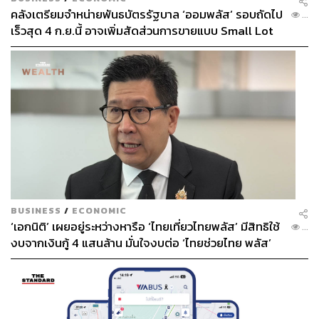
คลังเตรียมจำหน่ายพันธบัตรรัฐบาล ‘ออมพลัส’ รอบถัดไป
...
เร็วสุด 4 ก.ย.นี้ อาจเพิ่มสัดส่วนการขายแบบ Small Lot
First มากขึ้น
BUSINESS
/
ECONOMIC
‘เอกนิติ’ เผยอยู่ระหว่างหารือ ‘ไทยเที่ยวไทยพลัส’ มีสิทธิใช้
...
งบจากเงินกู้ 4 แสนล้าน มั่นใจงบต่อ ‘ไทยช่วยไทย พลัส’
เฟส 2 มีเพียงพอ