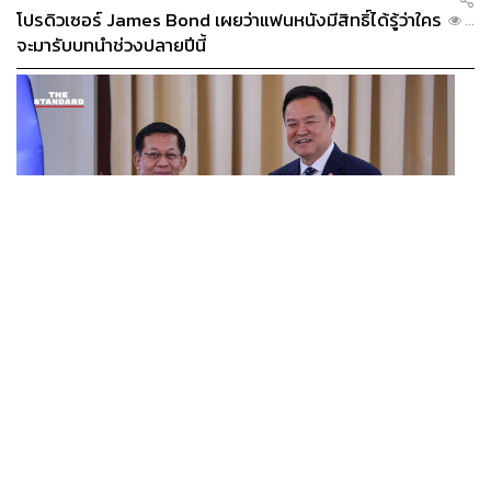
โปรดิวเซอร์ James Bond เผยว่าแฟนหนังมีสิทธิ์ได้รู้ว่าใคร
...
จะมารับบทนำช่วงปลายปีนี้
WORLD
อนุทิน-มินอ่องหล่าย ออกแถลงการณ์ร่วม หนุนความร่วม
...
มือรอบด้าน ยกระดับปราบอาชญากรรมข้ามชาติ แก้ปัญหา
หมอกควัน-มลพิษทางน้ำ