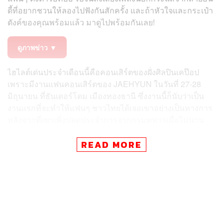
ดี้ที่อยากชวนให้ลองไปฟังกันสักครั้ง และถ้าหัวใจและกระเป๋า
ตังค์ของคุณพร้อมแล้ว มาดูไปพร้อมกันเลย!
ดูภาพข่าว ▼
ไฮไลต์เด่นประจำเดือนนี้คือคอนเสิร์ตของฝั่งศิลปินเคป๊อป
เพราะมีงานแฟนคอนเสิร์ตของ JAEHYUN ในวันที่ 27-28
มิถุนายน ที่ธันเดอร์โดม เมืองทองธานี ซึ่งงานนี้ก็นับว่าเป็น
งานแรกที่จะทำให้แฟนๆ ชาวไทยได้เจอเขาอย่างเป็นทางการ
หลังจากที่เขาเพิ่งปลดประจำการจากกรมทหารเมื่อไม่นาน
มานี้
READ MORE
ทั้งยังมีคอนเสิร์ตของวงแบนด์ที่แฟนๆ คิดถึงอย่าง CNBLUE,
วงเกิร์ลกรุ๊ปสุดฮอต NMIXX,​ ศิลปินหนุ่ม HAN SEUNG
WOO, ศิลปิน K R&B อย่าง Jimmy Brown, ศิลปินสาวมาก
ความสามารถ JESSICA, วงบอยกรุ๊ป WHIB, รวมทั้งแฟนมีต
ของสาวๆ KISS OF LIFE ด้วยเช่นกัน