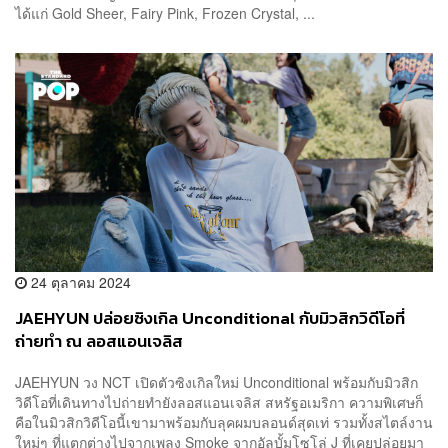
ได้แก่ Gold Sheer, Fairy Pink, Frozen Crystal, ...
24 ตุลาคม 2024
JAEHYUN ปล่อยซิงเกิล Unconditional กับมิวสิกวิดีโอที่
ถ่ายทำ ณ ลอสแอนเจลิส
JAEHYUN วง NCT เปิดตัวซิงเกิลใหม่ Unconditional พร้อมกับมิวสิก
วิดีโอที่เดินทางไปถ่ายทำยังลอสแอนเจลิส สหรัฐอเมริกา ความพิเศษก็
คือในมิวสิกวิดีโอนี้เขามาพร้อมกับลุคผมบลอนด์สุดเท่ รวมทั้งสไตล์งาน
ใหม่ๆ ที่แตกต่างไปจากเพลง Smoke จากอัลบั้มโซโล่ J ที่เคยปล่อยมา