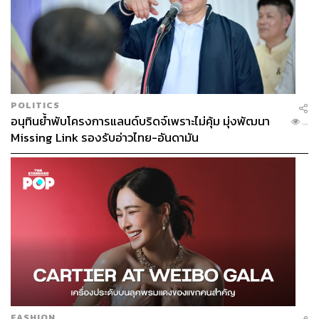
POLITICS
อนุทินย้ำพับโครงการแลนด์บริดจ์เพราะไม่คุ้ม มุ่งพัฒนา
...
Missing Link รองรับอ่าวไทย-อันดามัน
FASHION