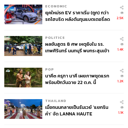
ECONOMIC
ยุคใหม่รถ EV ราคาเริ่ม (ถูก) กว่า
2.5K
รถไฮบริด หลังต้นทุนแบตเตอรี่ลด
ลง - จีนแห่บุกตลาดเกิดใหม่
POLITICS
ผลชันสูตร 8 ศพ เหตุยิงใน รร.
1.4K
เทพศิรินทร์ นนทบุรี พบกระสุนเข้า
จุดสำคัญ ‘ศีรษะ-หน้าอก’ ครูถูกยิง
4 นัด จากระยะไกล
POP
นาคี๓ ครุฑา นาคี เผยภาพชุดแรก
1.2K
พร้อมปักวันฉาย 22 ต.ค. นี้
THAILAND
เมื่อถนนกลายเป็นรันเวย์ ‘แยกริน
1.1K
คำ’ จัด LANNA HAUTE
COUTURE กลางสายฝน