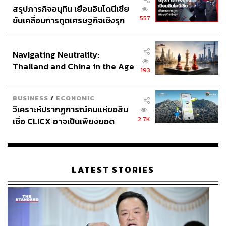
สรุปภารกิจอนุทิน เยือนอินโดนีเซีย
557
ขับเคลื่อนการทูตเศรษฐกิจเชิงรุก
ประกาศหุ้นส่วนยุทธศาสตร์ไทย –
อินโดนีเซีย
Navigating Neutrality:
Thailand and China in the Age
193
of a New Global Order
BUSINESS
/
ECONOMIC
วิเคราะห์ปรากฏการณ์คนแห่ขอสิน
2.7K
เชื่อ CLICX อาจเป็นเพียงยอด
ภูเขาน้ำแข็ง ของปัญหาหนี้ครัว
เรือนไทยที่ถูกซุกไว้
LATEST STORIES