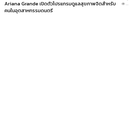
Ariana Grande เปิดตัวโปรแกรมดูแลสุขภาพจิตสำหรับ
...
คนในอุตสาหกรรมดนตรี
News
Wealth
Pop
Podcast
Video
Now
Opinion
Careers
Events
Privacy
About
Contact
Policy
FOR
ADVERTISING
MEMBERSHIP