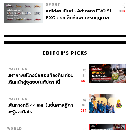
SPORT
adidas เปิดตัว Adizero EVO SL
1K
EXO คอลเล็กชันพิเศษรับฤดูกาล
College Football
EDITOR'S PICKS
POLITICS
มหากาพย์โกงข้อสอบท้องถิ่น ก่อน
601
เดินหน้าสู่จุดจบในสัปดาห์นี้
POLITICS
เส้นทางคดี 44 สส. ในชั้นศาลฎีกา
237
จะรู้ผลเมื่อไร
WORLD