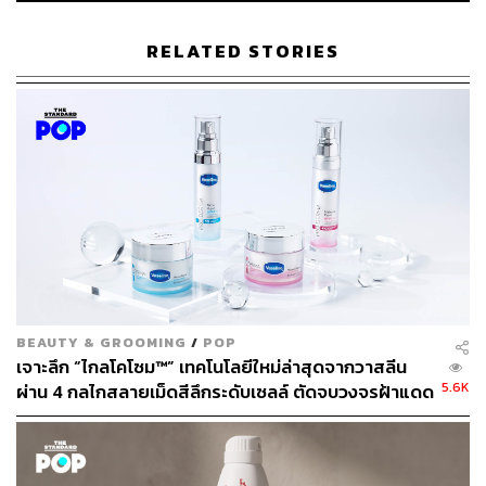
RELATED STORIES
74
ABOUT THE AUTHOR
ภูริตา บุญล้อม
Beauty Editor | THE STANDARD LIFE
BEAUTY & GROOMING
/
POP
เจาะลึก “ไกลโคโซม™” เทคโนโลยีใหม่ล่าสุดจากวาสลีน
5.6K
ผ่าน 4 กลไกสลายเม็ดสีลึกระดับเซลล์ ตัดจบวงจรฝ้าแดด
และจุดด่างดำ เพื่อผิวกระจ่างใสใน 2 สัปดาห์
[Advertorial]