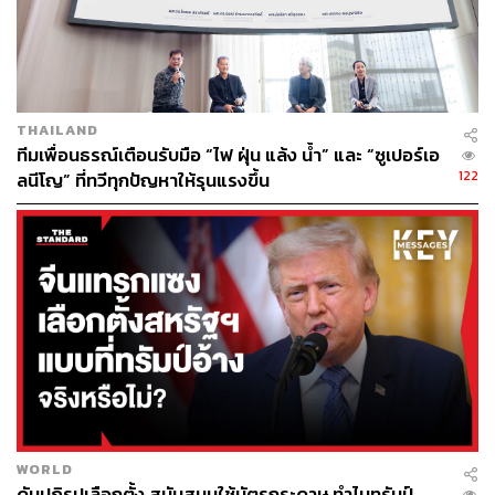
เชิงกลยุทธ์ระยะยาวกับจีน หากเราไม่สามารถเป็นผู้นำในการ
ปฏิวัติพลังงานหมุนเวียนได้” เขากล่าว “ตอนนี้เราตกอยู่ข้าง
หลัง”
เขากล่าวว่าจีนถือครองสิทธิบัตรพลังงานหมุนเวียนเกือบ 1
THAILAND
ใน 3 ของโลก และเป็นผู้ผลิตและส่งออกแผงโซลาร์เซลล์
ทีมเพื่อนธรณ์เตือนรับมือ “ไฟ ฝุ่น แล้ง น้ำ” และ “ซูเปอร์เอ
กังหันลมรถยนต์ไฟฟ้า และนวัตกรรมอื่นๆ ที่ใหญ่ที่สุด ซึ่ง “ถ้า
122
ลนีโญ” ที่ทวีทุกปัญหาให้รุนแรงขึ้น
เราตามไม่ทันสหรัฐฯ จะพลาดโอกาสที่จะกำหนดอนาคต
สภาพภูมิอากาศของโลกในรูปแบบที่สะท้อนถึงความสนใจ
และค่านิยมของเรา และเราจะสูญเสียงานจำนวนนับไม่ถ้วน
ของคนอเมริกัน”
อย่างไรก็ตามผู้เชี่ยวชาญกล่าวว่า ประเทศเศรษฐกิจหลักของ
โลกจำเป็นต้องลดการปล่อยก๊าซคาร์บอนไดออกไซด์ลงอย่าง
มาก เพื่อจำกัดการเพิ่มขึ้นของอุณหภูมิโลกโดยเฉลี่ยให้อยู่ที่
1.5 องศาเซลเซียส เมื่อเทียบกับระดับก่อนอุตสาหกรรม นัก
วิทยาศาสตร์เตือนว่าผลกระทบของสภาพอากาศที่รุนแรงที่
เกิดขึ้นในสหรัฐฯ และประเทศอื่นๆ จะกลายเป็นหายนะ และ
WORLD
ดันปฏิรูปเลือกตั้ง สนับสนุนใช้บัตรกระดาษ ทำไมทรัมป์
ไม่สามารถย้อนกลับได้หากอุณหภูมิของโลกสูงกว่าเกณฑ์ที่