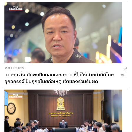
POLITICS
นายกฯ สั่งเข้มพกปืนนอกเคหสถาน ชี้ไม่ใช่เจ้าหน้าที่มีโทษ
...
อุกฉกรรจ์ ปืนถูกขโมยก่อเหตุ เจ้าของร่วมรับผิด