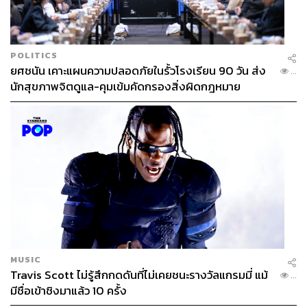
POLITICS
ยศชนัน เคาะแผนความปลอดภัยในรั้วโรงเรียน 90 วัน ส่ง
...
นักสุขภาพจิตดูแล-คุมเข้มคัดกรองสิ่งผิดกฎหมาย
MUSIC
Travis Scott ไม่รู้สึกกดดันที่ไม่เคยชนะรางวัลแกรมมี่ แม้
...
มีชื่อเข้าชิงมาแล้ว 10 ครั้ง