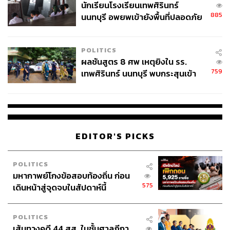
นักเรียนโรงเรียนเทพศิรินทร์
ถนัดกิจ จันกิเสน
885
นนทบุรี อพยพเข้ายังพื้นที่ปลอดภัย
Content Creator ประจำกองบรรณาธิการ
ชั่วคราว หลังเหตุใช้อาวุธปืนภายใน
THE STANDARD WEALTH ผู้เสพติดโลก
โรงเรียนคลี่คลาย
ธุรกิจ การตลาด เทคโนโลยี และชอบสำรวจ
POLITICS
โลกออฟไลน์และออนไลน์มาถอดรหัสความ
เคลื่อนไหวให้เป็นเรื่องเข้าใจง่าย สนุก และได้
ผลชันสูตร 8 ศพ เหตุยิงใน รร.
ไอเดียใหม่ๆ
759
เทพศิรินทร์ นนทบุรี พบกระสุนเข้า
จุดสำคัญ ‘ศีรษะ-หน้าอก’ ครูถูกยิง
4 นัด จากระยะไกล
EDITOR'S PICKS
POLITICS
มหากาพย์โกงข้อสอบท้องถิ่น ก่อน
575
เดินหน้าสู่จุดจบในสัปดาห์นี้
POLITICS
เส้นทางคดี 44 สส. ในชั้นศาลฎีกา