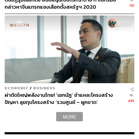
110
กล่าวหาจีนแทรกแซงเลือกตั้งสหรัฐฯ 2020
1.5 องศา
โดยในการประชุม
อันโตนิโอ กูเตร์เรส
เลขาธิการ
สหประชาชาติ กล่าวว่าทศวรรษที่ผ่านมาร้อนที่สุดเป็น
ประวัติการณ์ และอุณหภูมิเฉลี่ยของโลกสูงขึ้นประมาณ 1.2
องศาเซลเซียส เหนือระดับก่อนอุตสาหกรรม
พิสูจน์อักษร: ลักษณ์นารา พักตร์เพียงจันทร์
อ้างอิง:
https://www.usatoday.com/story/news/politics/2021/0
4/22/president-biden-pledge-reduction-us-greenhous
ECONOMIC
/
BUSINESS
e-gas-emissions/7307038002/
ผ่าตัดใหญ่พลังงานไทย! ‘เอกนัฏ’ ชำแหละโครงสร้าง
https://www.nytimes.com/live/2021/04/22/us/biden-e
435
ปัญหา ลุยทุบโครงสร้าง ‘รวมศูนย์ – ผูกขาด’
arth-day-climate-summit
MORE
สามารถติดตาม THE STANDARD WEALTH
ผ่านแอปพลิเคชันต่างๆ ที่คุณสะดวกหรือใช้งานอยู่แล้วได้เลย