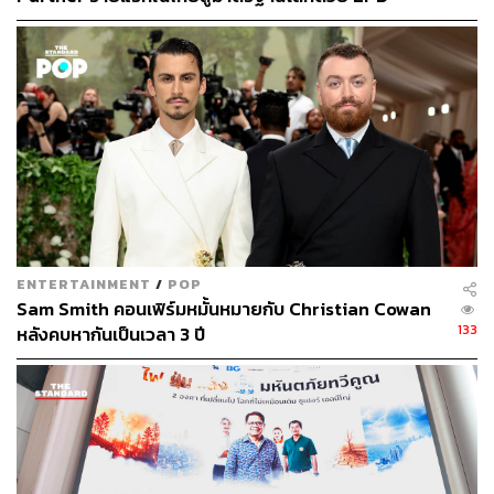
“ในขณะที่ประธานาธิบดีกำหนดเป้าหมายการลงโทษ สำหรับ
International พร้อมชูแนวคิด Global Standards for
ประเทศฝ่ายตรงข้ามของสหรัฐฯ เช่น จีน และรัสเซีย ก็ยังคง
Global Sustainable Living ส่งมอบบ้านคุณภาพ ลด
เพิ่มการปล่อยมลพิษตามความประสงค์ สิ่งสุดท้ายที่เศรษฐกิจ
ผลกระทบต่อสิ่งแวดล้อม พร้อมปั้นนักออกแบบที่ใส่ใจโลก
ต้องการคือราคาพลังงานที่สูงขึ้น และงานน้อยลง ซึ่งนั่นคือ
สิ่งที่เราจะได้รับ”
ทั้งนี้ สหรัฐฯ เป็นผู้ปล่อยก๊าซคาร์บอนไดออกไซด์มากเป็น
อันดับสอง โดยปล่อยประมาณ 5.41 พันล้านเมตริกตันในปี
2018 ขณะที่จีนปล่อยก๊าซคาร์บอนไดออกไซด์มากกว่าเกือบ
สองเท่า
ENTERTAINMENT
/
POP
ด้าน
แอนโทนี บลินเคน
รัฐมนตรีว่าการกระทรวงการต่าง
Sam Smith คอนเฟิร์มหมั้นหมายกับ Christian Cowan
ประเทศสหรัฐฯ ได้ออกมาโต้ตอบว่า การเปลี่ยนแปลงสภาพ
133
หลังคบหากันเป็นเวลา 3 ปี
ภูมิอากาศควรถูกมองไม่เพียงแต่เป็นภัยคุกคาม แต่ยังเป็น
โอกาสในการสร้างงานด้านพลังงานสะอาด เพื่อสร้างสังคมที่
มีสุขภาพดีขึ้น และเพื่อฟื้นความได้เปรียบในการแข่งขันกับ
จีน
“เป็นเรื่องยากที่จะจินตนาการว่าสหรัฐฯ จะชนะการแข่งขัน