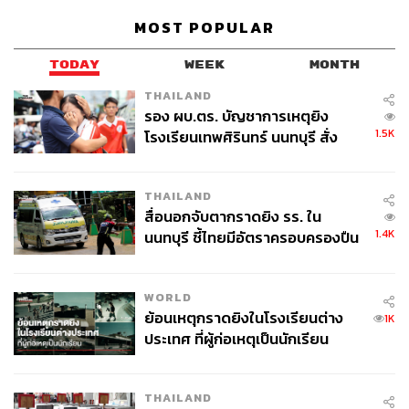
MOST POPULAR
TODAY
WEEK
MONTH
THAILAND
TAGS:
ปัญหาสิ่งแวดล้อม
สภาพอากาศ
รอง ผบ.ตร. บัญชาการเหตุยิง
ก๊าซคาร์บอนไดออกไซด์ (CO2)
วิกฤตด้านสิ่งแวดล้อม
1.5K
โรงเรียนเทพศิรินทร์ นนทบุรี สั่ง
Joe Biden
สิ่งแวดล้อม
ก๊าซเรือนกระจก
สภาพภูมิอากาศ
พลังงานหมุนเวียน
ค้นหา 2 รอบยืนยันไร้คนติดค้าง พบ
การปล่อยก๊าซคาร์บอนไดออกไซด์
มลพิษทางอากาศ
ศพปู่-ย่าที่บ้านพักผู้ก่อเหตุ
THAILAND
สื่อนอกจับตากราดยิง รร. ใน
1.4K
นนทบุรี ชี้ไทยมีอัตราครอบครองปืน
สูงในระดับต้นของภูมิภาค
WORLD
ย้อนเหตุกราดยิงในโรงเรียนต่าง
1K
ประเทศ ที่ผู้ก่อเหตุเป็นนักเรียน
74
THAILAND
ABOUT THE AUTHOR