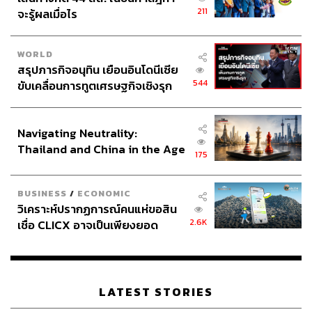
211
จะรู้ผลเมื่อไร
WORLD
สรุปภารกิจอนุทิน เยือนอินโดนีเซีย
544
ขับเคลื่อนการทูตเศรษฐกิจเชิงรุก
ประกาศหุ้นส่วนยุทธศาสตร์ไทย –
อินโดนีเซีย
Navigating Neutrality:
Thailand and China in the Age
175
of a New Global Order
BUSINESS
/
ECONOMIC
วิเคราะห์ปรากฏการณ์คนแห่ขอสิน
2.6K
เชื่อ CLICX อาจเป็นเพียงยอด
ภูเขาน้ำแข็ง ของปัญหาหนี้ครัว
เรือนไทยที่ถูกซุกไว้
LATEST STORIES