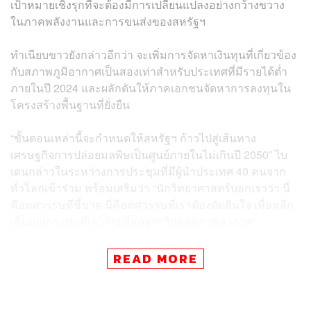
เป้าหมายเชิงรุกที่จะต้องมีการเปลี่ยนแปลงอย่างกว้างขวาง
ในภาคพลังงานและการขนส่งของสหรัฐฯ
ทำเนียบขาวยังกล่าวอีกว่า จะเพิ่มการจัดหาเงินทุนที่เกี่ยวข้อง
กับสภาพภูมิอากาศเป็นสองเท่าสำหรับประเทศที่มีรายได้ต่ำ
ภายในปี 2024 และผลักดันให้ภาคเอกชนจัดหาการลงทุนใน
โครงสร้างพื้นฐานที่ยั่งยืน
“ขั้นตอนเหล่านี้จะกำหนดให้สหรัฐฯ ก้าวไปสู่เส้นทาง
เศรษฐกิจการปล่อยมลพิษเป็นศูนย์ภายในไม่เกินปี 2050” ไบ
เดนกล่าวในระหว่างการประชุมที่มีผู้นำประเทศ 40 คนจาก
ทั่วโลกเข้าร่วม พร้อมเสริมว่า “นักวิทยาศาสตร์บอกเราว่า นี่
คือทศวรรษที่ชี้ขาด นี่คือทศวรรษที่เราต้องตัดสินใจ เพื่อหลีก
เลี่ยงผลกระทบที่เลวร้ายที่สุดจากวิกฤตสภาพอากาศ”
เป้าหมายใหม่ของประธานาธิบดีไบเดนถือว่าเพิ่มขึ้นเป็น 2
READ MORE
เท่าของเป้าหมายที่รัฐบาลโอบามาตั้งไว้ในปี 2015 อย่างไร
ก็ตามเจ้าหน้าที่ฝ่ายบริหารซึ่งบรรยายสรุปให้ผู้สื่อข่าวไม่ให้
รายละเอียดว่า ทำเนียบขาวมีแผนจะลดการปล่อยลง 50% ได้